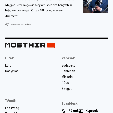
Magyar Péter reagálása Magyar Péter éles hangvételű
bejegyzésben reagált Orbán Viktor úgynevezett
„tűnésére”…
2 perces olvasmány
Hírek
Városok
Itthon
Budapest
Nagyvilág
Debrecen
Miskolc
Pécs
Szeged
Témák
Továbbiak
Egészség
Rólunk
Kapcsolat