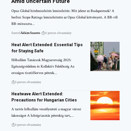
Amid Uncertain Future
Opus Global hitelminősítés leminősítés: Mit jelent ez Budapestnek? A
berlini Scope Ratings leminősítette az Opus Global kötvényeit. A BB-ről
BB-mínuszra…
Szerző
Ádám Szanto
4 perces olvasmány
Heat Alert Extended: Essential Tips
for Staying Safe
Hőhullám Tanácsok Magyarország 2025:
Egészségvédelem és Kollektív Felelősség Az
országos tisztifőorvos péntek…
3 perces olvasmány
Heatwave Alert Extended:
Precautions for Hungarian Cities
A tartós hőhullám veszélyezteti a magyar városi
lakosságot A hőségriasztás péntekig tart,…
3 perces olvasmány