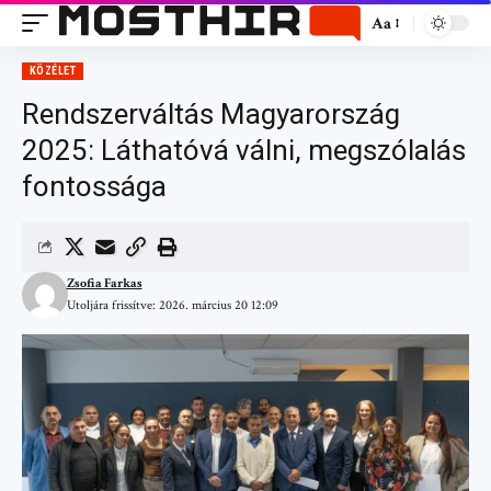
Aa
KÖZÉLET
Rendszerváltás Magyarország
2025: Láthatóvá válni, megszólalás
fontossága
Zsofia Farkas
Utoljára frissítve: 2026. március 20 12:09