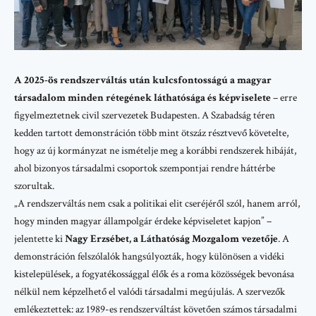
A 2025-ös rendszerváltás után kulcsfontosságú a magyar
társadalom minden rétegének láthatósága és képviselete
– erre
figyelmeztetnek civil szervezetek Budapesten. A Szabadság téren
kedden tartott demonstráción több mint ötszáz résztvevő követelte,
hogy az új kormányzat ne ismételje meg a korábbi rendszerek hibáját,
ahol bizonyos társadalmi csoportok szempontjai rendre háttérbe
szorultak.
„A rendszerváltás nem csak a politikai elit cseréjéről szól, hanem arról,
hogy minden magyar állampolgár érdeke képviseletet kapjon” –
jelentette ki
Nagy Erzsébet, a Láthatóság Mozgalom vezetője
. A
demonstráción felszólalók hangsúlyozták, hogy különösen a vidéki
kistelepülések, a fogyatékossággal élők és a roma közösségek bevonása
nélkül nem képzelhető el valódi társadalmi megújulás. A szervezők
emlékeztettek: az 1989-es rendszerváltást követően számos társadalmi