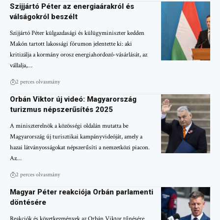
Szijjártó Péter az energiaárakról és
válságokról beszélt
Szijjártó Péter külgazdasági és külügyminiszter kedden
Makón tartott lakossági fórumon jelentette ki: aki
kritizálja a kormány orosz energiahordozó-vásárlását, az
vállalja,…
2 perces olvasmány
Orbán Viktor új videó: Magyarország
turizmus népszerűsítés 2025
A miniszterelnök a közösségi oldalán mutatta be
Magyarország új turisztikai kampányvideóját, amely a
hazai látványosságokat népszerűsíti a nemzetközi piacon.
Az…
2 perces olvasmány
Magyar Péter reakciója Orbán parlamenti
döntésére
Reakciók és következmények az Orbán Viktor tűnésére