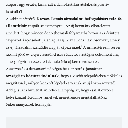
csoport úgy érezte, kimaradt a demokratikus átalakulás pozitív
hatásaiból.
A kabinet részéről
Kovács Tamás társadalmi befogadásért felelős
államtitkár
reagált az eseményre: „Az új kormány elkötelezett
amellett, hogy minden döntéshozatali folyamatba bevonja az érintett
csoportok képviselőit. Jelenleg is zajlik az a konzultációsorozat, amely
az új társadalmi szerződés alapját képezi majd.” A minisztérium tervei
szerint jövő év elejére készül el az a részletes stratégiai dokumentum,
amely rögzíti a részvételi demokrácia új keretrendszerét.
A szervezők a demonstráció végén bejelentették: januárban
országjáró körútra indulnak
, hogy a kisebb településeken élőkkel is
megvitassák, milyen konkrét lépéseket várnak az új kormányzattól.
Addig is arra biztatnak minden állampolgárt, hogy csatlakozzon a
helyi konzultációkhoz, amelyek menetrendje megtalálható az
önkormányzatok honlapján
.