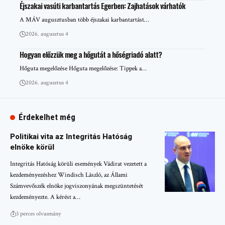
Éjszakai vasúti karbantartás Egerben: Zajhatások várhatók
A MÁV augusztusban több éjszakai karbantartást…
2026. augusztus 4
Hogyan előzzük meg a hőgutát a hőségriadó alatt?
Hőguta megelőzése Hőguta megelőzése: Tippek a…
2026. augusztus 4
Érdekelhet még
Politikai vita az Integritás Hatóság
elnöke körül
Integritás Hatóság körüli események Vádirat vezetett a
kezdeményezéshez Windisch László, az Állami
Számvevőszék elnöke jogviszonyának megszüntetését
kezdeményezte. A kérést a…
3 perces olvasmány