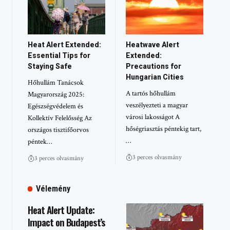
Heat Alert Extended:
Heatwave Alert
Essential Tips for
Extended:
Staying Safe
Precautions for
Hungarian Cities
Hőhullám Tanácsok
A tartós hőhullám
Magyarország 2025:
veszélyezteti a magyar
Egészségvédelem és
városi lakosságot A
Kollektív Felelősség Az
hőségriasztás péntekig tart,
országos tisztifőorvos
…
péntek…
3 perces olvasmány
3 perces olvasmány
Vélemény
Heat Alert Update:
Impact on Budapest’s