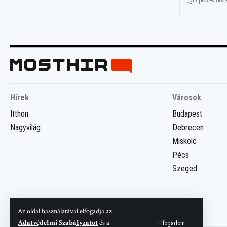
4 perces olv
Hírek
Városok
Itthon
Budapest
Nagyvilág
Debrecen
Miskolc
Pécs
Szeged
Az oldal használatával elfogadja az
Adatvédelmi Szabályzatot
és a
Elfogadom