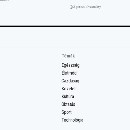
asmány
2 perces olvasmány
Témák
Egészség
Életmód
Gazdaság
Közélet
Kultúra
Oktatás
Sport
Technológia