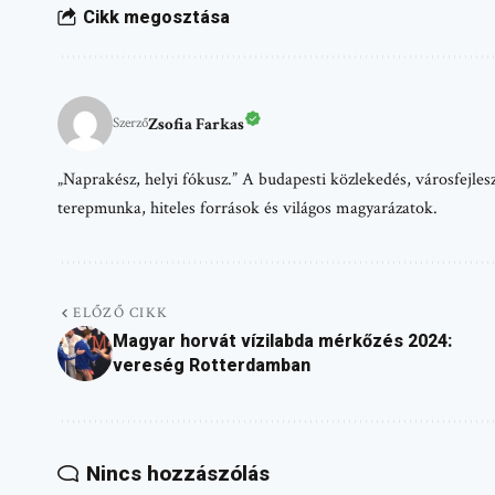
Cikk megosztása
Zsofia Farkas
Szerző
„Naprakész, helyi fókusz.” A budapesti közlekedés, városfejlesz
terepmunka, hiteles források és világos magyarázatok.
ELŐZŐ CIKK
Magyar horvát vízilabda mérkőzés 2024:
vereség Rotterdamban
Nincs hozzászólás