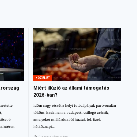
KÖZÉLET
arország
Miért illúzió az állami támogatás
2026-ban?
mertette
Időm nagy részét a helyi futballpályák partvonalán
t,
töltöm. Ezek nem a budapesti csillogó arénák,
ntősebb
amelyeket milliárdokból húztak fel. Ezek
színtéren.
hétköznapi…