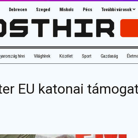
Debrecen
Szeged
Miskolc
Pécs
További városok
arország hírei
Világhírek
Közélet
Sport
Gazdaság
Életm
ter EU katonai támoga