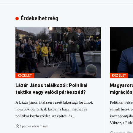
Érdekelhet még
KÖZÉLET
KÖZÉLET
Lázár János találkozói: Politikai
Magyarors
taktika vagy valódi párbeszéd?
migrációs
A Lázár János által szervezett lakossági fórumok
Politikai Felsz
hónapok óta tartják lázban a hazai médiát és
elmúlt hetek p
politikai közbeszédet. Az építési és…
középpontjába
Viktor, a Fid
2 perces olvasmány