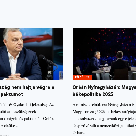
KÖZÉLET
zág nem hajtja végre a
Orbán Nyíregyházán: Magy
 paktumot
békepolitika 2025
ólítás és Gyakorlati Jelentőség Az
A miniszterelnök ma Nyíregyházán is
olitikai feszültségének
Magyarország 2025-ös békestratégiájá
n a migrációs paktum áll. Orbán
hangsúlyozva, hogy hazánk egyre jele
esz elnöke…
tényezővé vált a nemzetközi politikai 
Orbán…