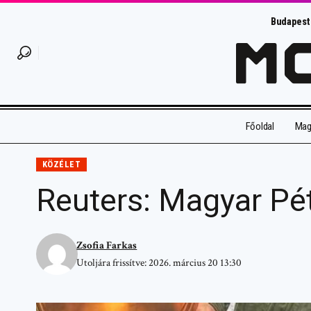
Budapest
Főoldal
Magy
KÖZÉLET
Reuters: Magyar Pé
Zsofia Farkas
Utoljára frissítve: 2026. március 20 13:30