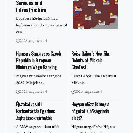
Services and
Infrastructure
Budapest hőségriadó: Itt a
legfontosabb infó a vízellátásról
és a…
2026. augusztus 4
Hungary Surpasses Czech
Reisz Gábor’s New Film
Republic in European
Debuts at Miskolc
Minimum Wage Ranking
CineFest
Magyar minimálbér rangsor
Reisz Gábor Film Debuts at
2025: Mit jelent…
Miskolc…
2026. augusztus 4
2026. augusztus 4
Éjszakai vasúti
Hogyan előzzük meg a
karbantartás Egerben:
hőgutát a hőségriadó
Zajhatások várhatók
alatt?
A MÁV augusztusban több
Hőguta megelőzése Hőguta