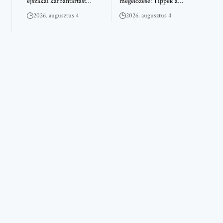
éjszakai karbantartást…
megelőzése: Tippek a…
2026. augusztus 4
2026. augusztus 4