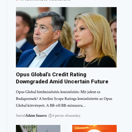
Opus Global’s Credit Rating
Downgraded Amid Uncertain Future
Opus Global hitelminősítés leminősítés: Mit jelent ez
Budapestnek? A berlini Scope Ratings leminősítette az Opus
Global kötvényeit. A BB-ről BB-mínuszra…
Szerző
Ádám Szanto
4 perces olvasmány