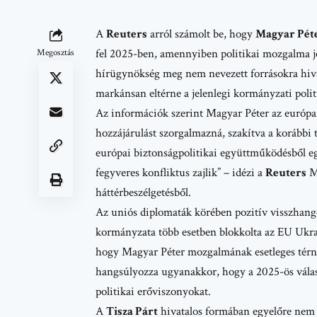
A
Reuters
arról számolt be, hogy
Magyar Pét
fel 2025-ben, amennyiben politikai mozgalma j
Megosztás
hírügynökség meg nem nevezett forrásokra hivat
markánsan eltérne a jelenlegi kormányzati polit
Az információk szerint Magyar Péter az európ
hozzájárulást szorgalmazná, szakítva a korábbi
európai biztonságpolitikai együttműködésből 
fegyveres konfliktus zajlik” – idézi a
Reuters
Ma
háttérbeszélgetésből.
Az uniós diplomaták körében pozitív visszhango
kormányzata több esetben blokkolta az EU Ukraj
hogy Magyar Péter mozgalmának esetleges térnye
hangsúlyozza ugyanakkor, hogy a 2025-ös válas
politikai erőviszonyokat.
A
Tisza Párt
hivatalos formában egyelőre nem re