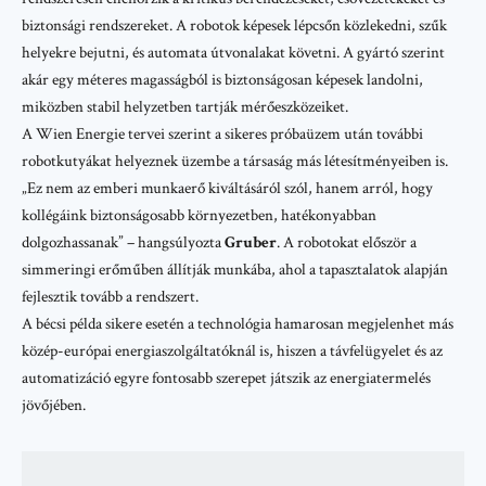
biztonsági rendszereket. A robotok képesek lépcsőn közlekedni, szűk
helyekre bejutni, és automata útvonalakat követni. A gyártó szerint
akár egy méteres magasságból is biztonságosan képesek landolni,
miközben stabil helyzetben tartják mérőeszközeiket.
A
Wien Energie
tervei szerint a sikeres próbaüzem után további
robotkutyákat helyeznek üzembe a társaság más létesítményeiben is.
„Ez nem az emberi munkaerő kiváltásáról szól, hanem arról, hogy
kollégáink biztonságosabb környezetben, hatékonyabban
dolgozhassanak” – hangsúlyozta
Gruber
. A robotokat először a
simmeringi erőműben állítják munkába, ahol a tapasztalatok alapján
fejlesztik tovább a rendszert.
A bécsi példa sikere esetén a technológia hamarosan megjelenhet más
közép-európai energiaszolgáltatóknál is, hiszen a távfelügyelet és az
automatizáció egyre fontosabb szerepet játszik az energiatermelés
jövőjében.