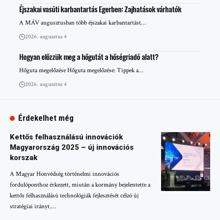
Éjszakai vasúti karbantartás Egerben: Zajhatások várhatók
A MÁV augusztusban több éjszakai karbantartást…
2026. augusztus 4
Hogyan előzzük meg a hőgutát a hőségriadó alatt?
Hőguta megelőzése Hőguta megelőzése: Tippek a…
2026. augusztus 4
Érdekelhet még
Kettős felhasználású innovációk
Magyarország 2025 – új innovációs
korszak
A Magyar Honvédség történelmi innovációs
fordulóponthoz érkezett, miután a kormány bejelentette a
kettős felhasználású technológiák fejlesztését célzó új
stratégiai irányt.…