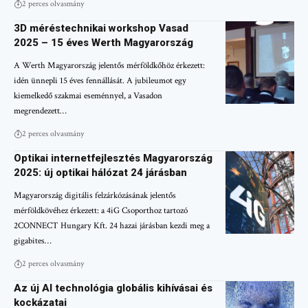
2 perces olvasmány
3D méréstechnikai workshop Vasad
2025 – 15 éves Werth Magyarország
A Werth Magyarország jelentős mérföldkőhöz érkezett:
idén ünnepli 15 éves fennállását. A jubileumot egy
kiemelkedő szakmai eseménnyel, a Vasadon
megrendezett…
2 perces olvasmány
Optikai internetfejlesztés Magyarország
2025: új optikai hálózat 24 járásban
Magyarország digitális felzárkózásának jelentős
mérföldkövéhez érkezett: a 4iG Csoporthoz tartozó
2CONNECT Hungary Kft. 24 hazai járásban kezdi meg a
gigabites…
2 perces olvasmány
Az új AI technológia globális kihívásai és
kockázatai