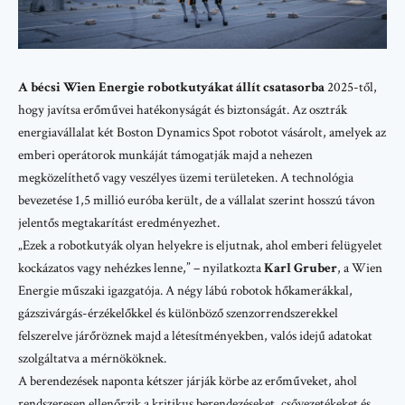
A bécsi Wien Energie robotkutyákat állít csatasorba
2025-től,
hogy javítsa erőművei hatékonyságát és biztonságát. Az osztrák
energiavállalat két
Boston Dynamics Spot
robotot vásárolt, amelyek az
emberi operátorok munkáját támogatják majd a nehezen
megközelíthető vagy veszélyes üzemi területeken. A technológia
bevezetése 1,5 millió euróba került, de a vállalat szerint hosszú távon
jelentős megtakarítást eredményezhet.
„Ezek a robotkutyák olyan helyekre is eljutnak, ahol emberi felügyelet
kockázatos vagy nehézkes lenne,” – nyilatkozta
Karl Gruber
, a Wien
Energie műszaki igazgatója. A négy lábú robotok hőkamerákkal,
gázszivárgás-érzékelőkkel és különböző szenzorrendszerekkel
felszerelve járőröznek majd a létesítményekben, valós idejű adatokat
szolgáltatva a mérnököknek.
A berendezések naponta kétszer járják körbe az erőműveket, ahol
rendszeresen ellenőrzik a kritikus berendezéseket, csővezetékeket és