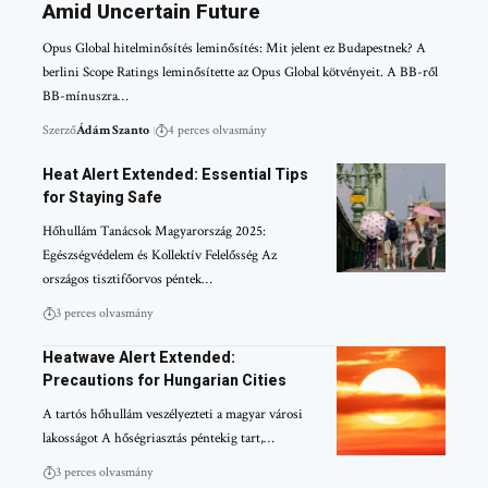
Amid Uncertain Future
Opus Global hitelminősítés leminősítés: Mit jelent ez Budapestnek? A
berlini Scope Ratings leminősítette az Opus Global kötvényeit. A BB-ről
BB-mínuszra…
Szerző
Ádám Szanto
4 perces olvasmány
Heat Alert Extended: Essential Tips
for Staying Safe
Hőhullám Tanácsok Magyarország 2025:
Egészségvédelem és Kollektív Felelősség Az
országos tisztifőorvos péntek…
3 perces olvasmány
Heatwave Alert Extended:
Precautions for Hungarian Cities
A tartós hőhullám veszélyezteti a magyar városi
lakosságot A hőségriasztás péntekig tart,…
3 perces olvasmány