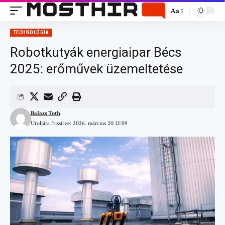
Aa
TECHNOLÓGIA
Robotkutyák energiaipar Bécs
2025: erőművek üzemeltetése
Balazs Toth
Utoljára frissítve: 2026. március 20 12:09