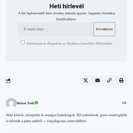
Heti hírlevél
A hét legfontosabb hírei röviden, hetente egyszer. Ingyenes, bármikor
leiratkozhatsz.
Elolvastam és elfogadom az Általános Szerződési Feltételeket
Balazs Toth
Helyi klubok, utánpótlás és országos bajnokságok. Élő tudósítások, gyors összefoglalók
és interjúk a pálya széléről — tárgyilagosan, szenvedéllyel.