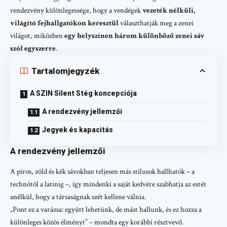
rendezvény különlegessége, hogy a vendégek
vezeték nélküli,
világító fejhallgatókon keresztül
választhatják meg a zenei
világot, miközben
egy helyszínen három különböző zenei sáv
szól egyszerre
.
Tartalomjegyzék
A SZIN Silent Stég koncepciója
A rendezvény jellemzői
Jegyek és kapacitás
A rendezvény jellemzői
A piros, zöld és kék sávokban teljesen más stílusok hallhatók – a
technótól a latinig –, így mindenki a saját kedvére szabhatja az estét
anélkül, hogy a társaságnak szét kellene válnia.
„Pont ez a varázsa: együtt lehetünk, de mást hallunk, és ez hozza a
különleges közös élményt” – mondta egy korábbi résztvevő.