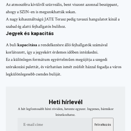
Az atmoszféra kívülről szürreális, bent viszont azonnal beszippant,
ahogy a SZIN-en is megszokhatták sokan.
A nagy kihasználtságú JATE Terasz pedig tavaszi hangulatot kínál a
szabad ég alatti fejhallgatós bulihoz.
Jegyek és kapacitás
A buli
kapacitása
a rendelkezésre álló fejhallgatók számával
korlátozott, így a jegyekért érdemes időben intézkedni.
Ez a különleges formátum egyértelműen megújítja a szegedi
szórakozási palettát, és várhatóan ismét zsúfolt házzal fogadja a város
legkülönlegesebb csendes buliját.
Heti hírlevél
A hét legfontosabb hírei röviden, hetente egyszer. Ingyenes, bármikor
leiratkozhatsz.