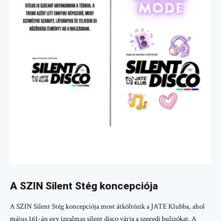
A SZIN Silent Stég koncepciója
A SZIN Silent Stég koncepciója most átköltözik a JATE Klubba, ahol
május 161-án egy izgalmas silent disco várja a szegedi bulizókat. A