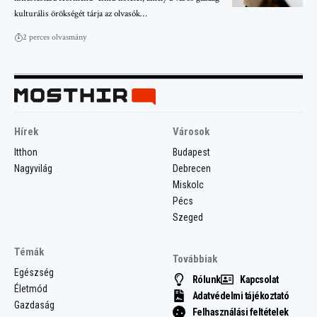
kulturális örökségét tárja az olvasók…
2 perces olvasmány
Hírek
Városok
Itthon
Budapest
Nagyvilág
Debrecen
Miskolc
Pécs
Szeged
Témák
Továbbiak
Egészség
Rólunk
Kapcsolat
Életmód
Adatvédelmi tájékoztató
Gazdaság
Felhasználási feltételek