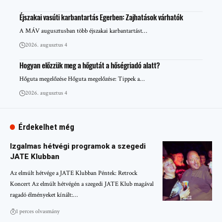
Éjszakai vasúti karbantartás Egerben: Zajhatások várhatók
A MÁV augusztusban több éjszakai karbantartást…
2026. augusztus 4
Hogyan előzzük meg a hőgutát a hőségriadó alatt?
Hőguta megelőzése Hőguta megelőzése: Tippek a…
2026. augusztus 4
Érdekelhet még
Izgalmas hétvégi programok a szegedi
JATE Klubban
Az elmúlt hétvége a JATE Klubban Péntek: Retrock
Koncert Az elmúlt hétvégén a szegedi JATE Klub magával
ragadó élményeket kínált:…
1 perces olvasmány