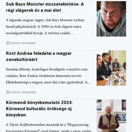
Sub Bass Monster visszatekintése: A
régi slágerek és a mai élet
A legendás magyar rapper, Sub Bass Monster nyíltan
beszél pályafutásáról. A 2000-es évek slágerei mára
nosztalgiaértékkel bírnak. A művész családi…
3 perces olvasmány
Rost Andrea feladatai a magyar
zenekultúráért
Szombat délután, kizárólagos beszélgetés a mosthir.com
számára. Rost Andrea részletesen bemutatta terveit.
Elkötelezettsége a magyar zenei élet iránt egyértelmű. A…
4 perces olvasmány
Körmendi könyvbemutató 2024:
Körmend kulturális öröksége új
könyvben
A Városi Kiállítóteremben mutatták be a "Magyarország
kincstestára Körmend" című kötetet, amely a város gazdag