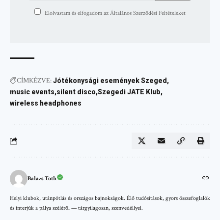
Elolvastam és elfogadom az Általános Szerződési Feltételeket
CÍMKÉZVE:
Jótékonysági események Szeged
music events
silent disco
Szegedi JATE Klub
wireless headphones
Balazs Toth
Helyi klubok, utánpótlás és országos bajnokságok. Élő tudósítások, gyors összefoglalók
és interjúk a pálya széléről — tárgyilagosan, szenvedéllyel.