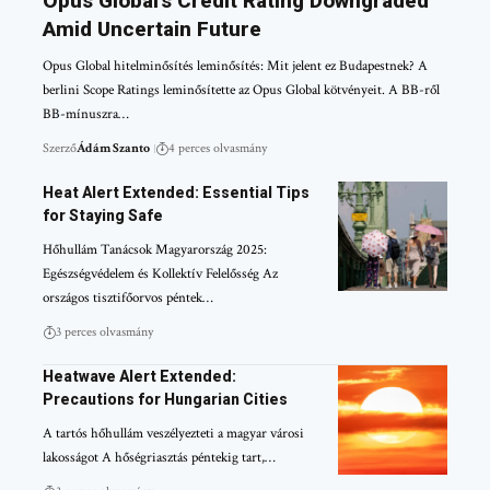
Opus Global’s Credit Rating Downgraded
Amid Uncertain Future
Opus Global hitelminősítés leminősítés: Mit jelent ez Budapestnek? A
berlini Scope Ratings leminősítette az Opus Global kötvényeit. A BB-ről
BB-mínuszra…
Szerző
Ádám Szanto
4 perces olvasmány
Heat Alert Extended: Essential Tips
for Staying Safe
Hőhullám Tanácsok Magyarország 2025:
Egészségvédelem és Kollektív Felelősség Az
országos tisztifőorvos péntek…
3 perces olvasmány
Heatwave Alert Extended:
Precautions for Hungarian Cities
A tartós hőhullám veszélyezteti a magyar városi
lakosságot A hőségriasztás péntekig tart,…