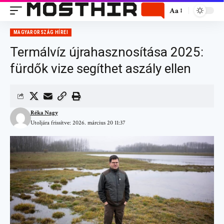
Aa
MAGYARORSZÁG HÍREI
Termálvíz újrahasznosítása 2025:
fürdők vize segíthet aszály ellen
Réka Nagy
Utoljára frissítve: 2026. március 20 11:37