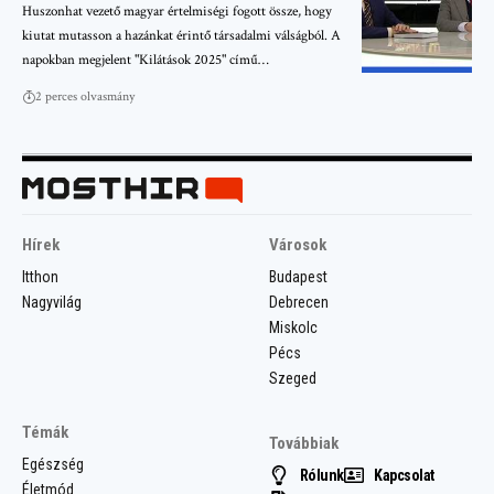
Huszonhat vezető magyar értelmiségi fogott össze, hogy
kiutat mutasson a hazánkat érintő társadalmi válságból. A
napokban megjelent "Kilátások 2025" című…
2 perces olvasmány
Hírek
Városok
Itthon
Budapest
Nagyvilág
Debrecen
Miskolc
Pécs
Szeged
Témák
Továbbiak
Egészség
Rólunk
Kapcsolat
Életmód