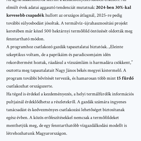
elmúlt évek adatai aggasztó tendenciát mutatnak:
2024-ben 30%-kal
kevesebb csapadék
hullott az országos átlagnál, 2025-re pedig
további súlyosbodást jósoltak. A termálvíz-újrahasznosítási projekt
keretében már közel 500 hektárnyi termőföld öntözését oldották meg
fenntartható módon.
A programhoz csatlakozó gazdák tapasztalatai biztatóak. „Eleinte
szkeptikus voltam, de a paprikáim és paradicsomjaim idén
rekordtermést hoztak, ráadásul a vízszámlám is harmadára csökkent,”
osztotta meg tapasztalatait Nagy János békés megyei kistermelő. A
program további bővítését tervezik, és hamarosan több mint
15 fürdő
csatlakozhat országszerte.
Ha téged is érdekel a kezdeményezés, a
helyi termálfürdők információs
pultjainál
érdeklődhetsz a részletekről. A gazdák számára
ingyenes
tanácsadást
és kedvezményes csatlakozási lehetőséget biztosítanak
egész évben. A közös erőfeszítésekkel nemcsak a termőföldeket
menthetjük meg, de egy fenntarthatóbb vízgazdálkodási modellt is
létrehozhatunk Magyarországon.