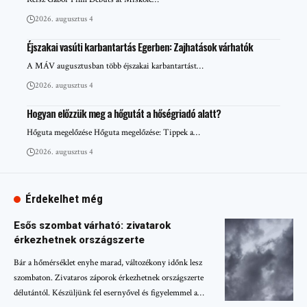
2026. augusztus 4
Éjszakai vasúti karbantartás Egerben: Zajhatások várhatók
A MÁV augusztusban több éjszakai karbantartást…
2026. augusztus 4
Hogyan előzzük meg a hőgutát a hőségriadó alatt?
Hőguta megelőzése Hőguta megelőzése: Tippek a…
2026. augusztus 4
Érdekelhet még
Esős szombat várható: zivatarok
érkezhetnek országszerte
Bár a hőmérséklet enyhe marad, változékony időnk lesz
szombaton. Zivataros záporok érkezhetnek országszerte
délutántól. Készüljünk fel esernyővel és figyelemmel a…