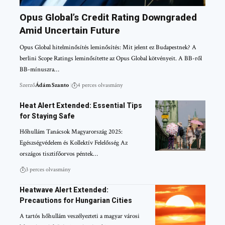
Opus Global’s Credit Rating Downgraded
Amid Uncertain Future
Opus Global hitelminősítés leminősítés: Mit jelent ez Budapestnek? A
berlini Scope Ratings leminősítette az Opus Global kötvényeit. A BB-ről
BB-mínuszra…
Szerző
Ádám Szanto
4 perces olvasmány
Heat Alert Extended: Essential Tips
for Staying Safe
Hőhullám Tanácsok Magyarország 2025:
Egészségvédelem és Kollektív Felelősség Az
országos tisztifőorvos péntek…
3 perces olvasmány
Heatwave Alert Extended:
Precautions for Hungarian Cities
A tartós hőhullám veszélyezteti a magyar városi