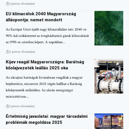
3 perces olvasmány
EU klímacélok 2040 Magyarország
álláspontja: nemet mondott
Az Európai Unió újabb nagy klímavállalást tett: 2040-re
90%-kal csökkentené az üvegházhatású gázok kibocsátását
az 1990-es szinthez képest. A napokban…
2 perces olvasmány
Kijev reagál Magyarországra: Barátság
kőolajvezeték leállás 2025 oka
Az ukrajnai hatóságok hivatalosan reagáltak a magyar
bejelentésre, miszerint 2025 végén leállhat a Barátság
kőolajvezeték működése. Az ukrán energiaügyi
minisztérium…
1 perces olvasmány
Értelmiség javaslatai: magyar társadalmi
problémák megoldása 2025