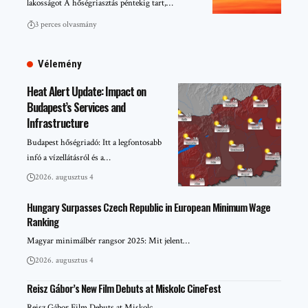
lakosságot A hőségriasztás péntekig tart,…
3 perces olvasmány
Vélemény
Heat Alert Update: Impact on
Budapest’s Services and
Infrastructure
Budapest hőségriadó: Itt a legfontosabb
infó a vízellátásról és a…
2026. augusztus 4
Hungary Surpasses Czech Republic in European Minimum Wage
Ranking
Magyar minimálbér rangsor 2025: Mit jelent…
2026. augusztus 4
Reisz Gábor’s New Film Debuts at Miskolc CineFest
Reisz Gábor Film Debuts at Miskolc…