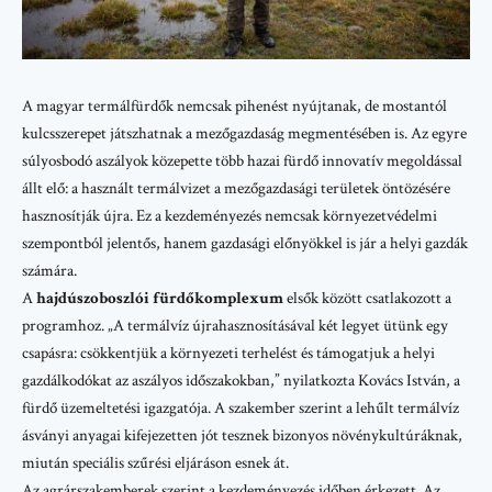
A magyar termálfürdők nemcsak pihenést nyújtanak, de mostantól
kulcsszerepet játszhatnak a mezőgazdaság megmentésében is. Az egyre
súlyosbodó aszályok közepette több hazai fürdő innovatív megoldással
állt elő: a használt termálvizet a mezőgazdasági területek öntözésére
hasznosítják újra. Ez a kezdeményezés nemcsak környezetvédelmi
szempontból jelentős, hanem gazdasági előnyökkel is jár a helyi gazdák
számára.
A
hajdúszoboszlói fürdőkomplexum
elsők között csatlakozott a
programhoz. „A termálvíz újrahasznosításával két legyet ütünk egy
csapásra: csökkentjük a környezeti terhelést és támogatjuk a helyi
gazdálkodókat az aszályos időszakokban,” nyilatkozta Kovács István, a
fürdő üzemeltetési igazgatója. A szakember szerint a lehűlt termálvíz
ásványi anyagai kifejezetten jót tesznek bizonyos növénykultúráknak,
miután speciális szűrési eljáráson esnek át.
Az agrárszakemberek szerint a kezdeményezés időben érkezett. Az