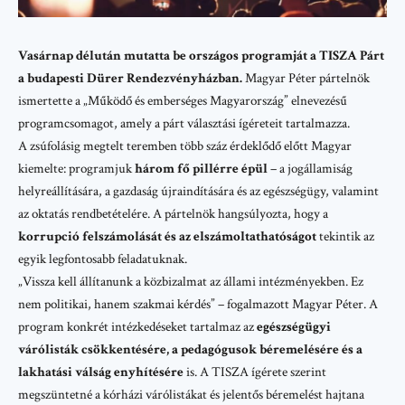
Vasárnap délután mutatta be országos programját a TISZA Párt
a budapesti Dürer Rendezvényházban.
Magyar Péter pártelnök
ismertette a
„Működő és emberséges Magyarország”
elnevezésű
programcsomagot, amely a párt választási ígéreteit tartalmazza.
A zsúfolásig megtelt teremben több száz érdeklődő előtt Magyar
kiemelte: programjuk
három fő pillérre épül
– a jogállamiság
helyreállítására, a gazdaság újraindítására és az egészségügy, valamint
az oktatás rendbetételére. A pártelnök hangsúlyozta, hogy a
korrupció felszámolását és az elszámoltathatóságot
tekintik az
egyik legfontosabb feladatuknak.
„Vissza kell állítanunk a közbizalmat az állami intézményekben. Ez
nem politikai, hanem szakmai kérdés” – fogalmazott Magyar Péter. A
program konkrét intézkedéseket tartalmaz az
egészségügyi
várólisták csökkentésére, a pedagógusok béremelésére és a
lakhatási válság enyhítésére
is. A TISZA ígérete szerint
megszüntetné a kórházi várólistákat és jelentős béremelést hajtana