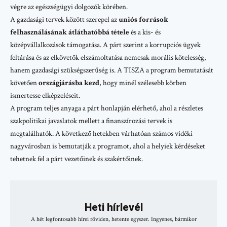
végre az egészségügyi dolgozók körében.
A gazdasági tervek között szerepel az
uniós források
felhasználásának átláthatóbbá tétele
és a kis- és
középvállalkozások támogatása. A párt szerint a korrupciós ügyek
feltárása és az elkövetők elszámoltatása nemcsak morális kötelesség,
hanem gazdasági szükségszerűség is. A TISZA a program bemutatását
követően
országjárásba kezd
, hogy minél szélesebb körben
ismertesse elképzeléseit.
A program teljes anyaga
a párt honlapján elérhető
, ahol a részletes
szakpolitikai javaslatok mellett a finanszírozási tervek is
megtalálhatók. A következő hetekben várhatóan számos vidéki
nagyvárosban is bemutatják a programot, ahol a helyiek kérdéseket
tehetnek fel a párt vezetőinek és szakértőinek.
Heti hírlevél
A hét legfontosabb hírei röviden, hetente egyszer. Ingyenes, bármikor