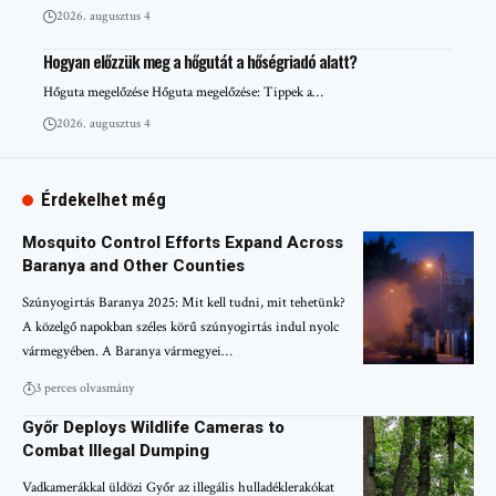
2026. augusztus 4
Hogyan előzzük meg a hőgutát a hőségriadó alatt?
Hőguta megelőzése Hőguta megelőzése: Tippek a…
2026. augusztus 4
Érdekelhet még
Mosquito Control Efforts Expand Across
Baranya and Other Counties
Szúnyogirtás Baranya 2025: Mit kell tudni, mit tehetünk?
A közelgő napokban széles körű szúnyogirtás indul nyolc
vármegyében. A Baranya vármegyei…
3 perces olvasmány
Győr Deploys Wildlife Cameras to
Combat Illegal Dumping
Vadkamerákkal üldözi Győr az illegális hulladéklerakókat