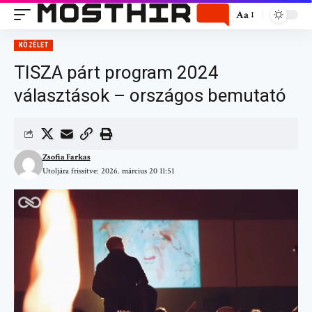
Aa
KÖZÉLET
TISZA párt program 2024
választások – országos bemutató
Zsofia Farkas
Utoljára frissítve: 2026. március 20 11:51