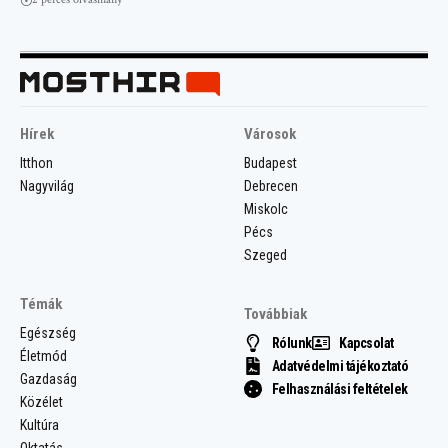
Hírek
Városok
Itthon
Budapest
Nagyvilág
Debrecen
Miskolc
Pécs
Szeged
Témák
Továbbiak
Egészség
Rólunk
Kapcsolat
Életmód
Adatvédelmi tájékoztató
Gazdaság
Felhasználási feltételek
Közélet
Kultúra
Oktatás