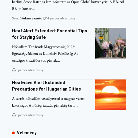
berlini Scope Ratings leminősítette az Opus Global kötvényeit. A BB-ről
BB-mínuszra…
Szerző
Ádám Szanto
4 perces olvasmány
Heat Alert Extended: Essential Tips
for Staying Safe
Hőhullám Tanácsok Magyarország 2025:
Egészségvédelem és Kollektív Felelősség Az
országos tisztifőorvos péntek…
3 perces olvasmány
Heatwave Alert Extended:
Precautions for Hungarian Cities
A tartós hőhullám veszélyezteti a magyar városi
lakosságot A hőségriasztás péntekig tart,…
3 perces olvasmány
Vélemény