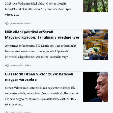
2025-ben Vadkamerákkal üldözi Győr az illegális
hulladéklerakókat 2025-ben A helyzet röviden: Győr
városa új…
4 perces olvasmány
Nők elleni politikai erőszak
Magyarországon: Tanulmány eredményei
Áttekintés és kontextus Mi számít politikai erőszaknak?
Nemzetközi kutatás szerint magyar női képviselők
érintettek a legtöbbször. Az online, szexuális vagy…
6 perces olvasmány
EU reform Orbán Viktor 2024: hatások
magyar városokra
Orbán Viktor miniszterelnök ma bejelentette átfogó EU-
reformjavaslatát, amely jelentősen átalakíthatja Budapest és
a vidéki nagyvárosok uniós forrásfelhasználását. A 2025-
től érvénybe…
2 perces olvasmány