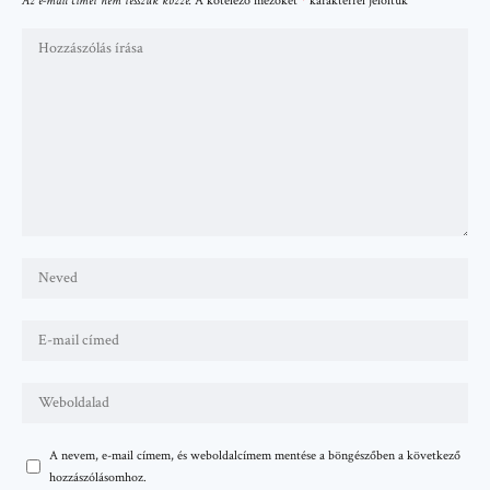
Az e-mail címet nem tesszük közzé.
A kötelező mezőket
*
karakterrel jelöltük
A nevem, e-mail címem, és weboldalcímem mentése a böngészőben a következő
hozzászólásomhoz.