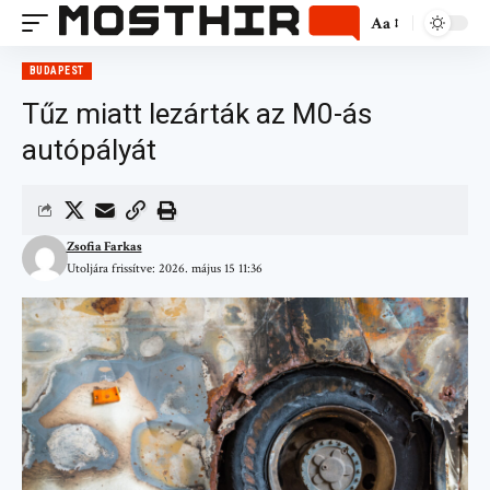
Aa
BUDAPEST
Tűz miatt lezárták az M0-ás
autópályát
Zsofia Farkas
Utoljára frissítve: 2026. május 15 11:36