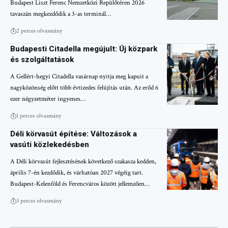
Budapest Liszt Ferenc Nemzetközi Repülőtéren 2026
tavaszán megkezdődik a 3-as terminál…
2 perces olvasmány
Budapesti Citadella megújult: Új közpark
és szolgáltatások
A Gellért-hegyi Citadella vasárnap nyitja meg kapuit a
nagyközönség előtt több évtizedes felújítás után. Az erőd 6
ezer négyzetméter ingyenes…
1 perces olvasmány
Déli körvasút építése: Változások a
vasúti közlekedésben
A Déli körvasút fejlesztésének következő szakasza kedden,
április 7-én kezdődik, és várhatóan 2027 végéig tart.
Budapest-Kelenföld és Ferencváros között jellemzően…
3 perces olvasmány