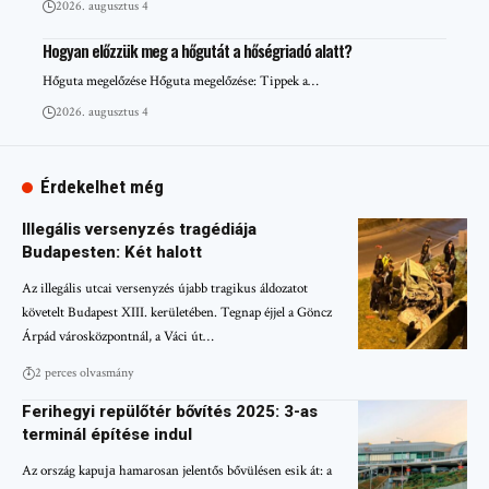
2026. augusztus 4
Hogyan előzzük meg a hőgutát a hőségriadó alatt?
Hőguta megelőzése Hőguta megelőzése: Tippek a…
2026. augusztus 4
Érdekelhet még
Illegális versenyzés tragédiája
Budapesten: Két halott
Az illegális utcai versenyzés újabb tragikus áldozatot
követelt Budapest XIII. kerületében. Tegnap éjjel a Göncz
Árpád városközpontnál, a Váci út…
2 perces olvasmány
Ferihegyi repülőtér bővítés 2025: 3-as
terminál építése indul
Az ország kapuја hamarosan jelentős bővülésen esik át: a