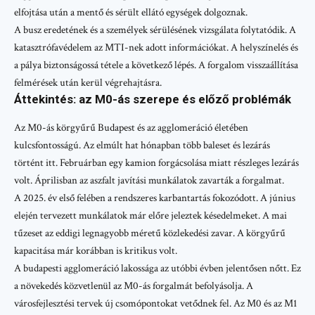
elfojtása után a mentő és sérült ellátó egységek dolgoznak.
A busz eredetének és a személyek sérülésének vizsgálata folytatódik. A
katasztrófavédelem az MTI-nek adott információkat. A helyszínelés és
a pálya biztonságossá tétele a következő lépés. A forgalom visszaállítása
felmérések után kerül végrehajtásra.
Áttekintés: az M0-ás szerepe és előző problémák
Az M0-ás körgyűrű Budapest és az agglomeráció életében
kulcsfontosságú. Az elmúlt hat hónapban több baleset és lezárás
történt itt. Februárban egy kamion forgácsolása miatt részleges lezárás
volt. Áprilisban az aszfalt javítási munkálatok zavarták a forgalmat.
A 2025. év első felében a rendszeres karbantartás fokozódott. A június
elején tervezett munkálatok már előre jeleztek késedelmeket. A mai
tűzeset az eddigi legnagyobb méretű közlekedési zavar. A körgyűrű
kapacitása már korábban is kritikus volt.
A budapesti agglomeráció lakossága az utóbbi évben jelentősen nőtt. Ez
a növekedés közvetlenül az M0-ás forgalmát befolyásolja. A
városfejlesztési tervek új csomópontokat vetődnek fel. Az M0 és az M1