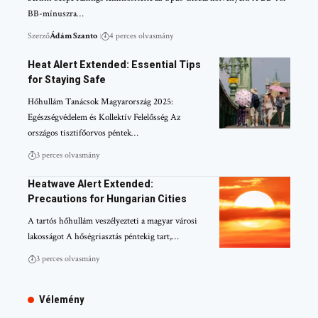
BB-mínuszra…
Szerző
Ádám Szanto
4 perces olvasmány
Heat Alert Extended: Essential Tips
for Staying Safe
Hőhullám Tanácsok Magyarország 2025:
Egészségvédelem és Kollektív Felelősség Az
országos tisztifőorvos péntek…
3 perces olvasmány
Heatwave Alert Extended:
Precautions for Hungarian Cities
A tartós hőhullám veszélyezteti a magyar városi
lakosságot A hőségriasztás péntekig tart,…
3 perces olvasmány
Vélemény