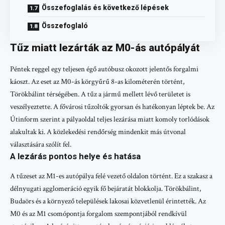
Összefoglalás és következő lépések
Összefoglaló
Tűz miatt lezárták az M0-ás autópályát
Péntek reggel egy teljesen égő autóbusz okozott jelentős forgalmi
káoszt. Az eset az M0-ás körgyűrű 8-as kilométerén történt,
Törökbálint térségében. A tűz a jármű mellett lévő területet is
veszélyeztette. A fővárosi tűzoltók gyorsan és hatékonyan léptek be. Az
Útinform szerint a pályaoldal teljes lezárása miatt komoly torlódások
alakultak ki. A közlekedési rendőrség mindenkit más útvonal
választására szólít fel.
A lezárás pontos helye és hatása
A tűzeset az M1-es autópálya felé vezető oldalon történt. Ez a szakasz a
délnyugati agglomeráció egyik fő bejáratát blokkolja. Törökbálint,
Budaörs és a környező települések lakosai közvetlenül érintették. Az
M0 és az M1 csomópontja forgalom szempontjából rendkívül