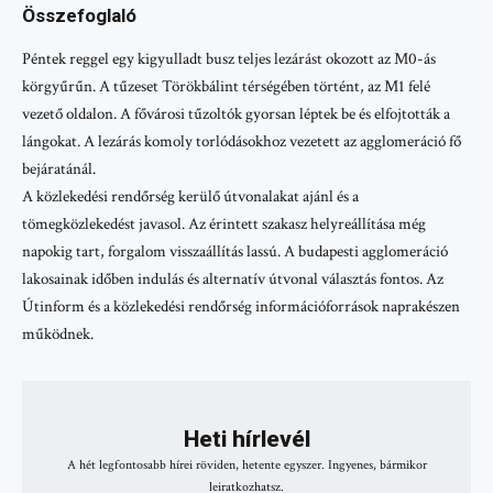
Összefoglaló
Péntek reggel egy kigyulladt busz teljes lezárást okozott az M0-ás
körgyűrűn. A tűzeset Törökbálint térségében történt, az M1 felé
vezető oldalon. A fővárosi tűzoltók gyorsan léptek be és elfojtották a
lángokat. A lezárás komoly torlódásokhoz vezetett az agglomeráció fő
bejáratánál.
A közlekedési rendőrség kerülő útvonalakat ajánl és a
tömegközlekedést javasol. Az érintett szakasz helyreállítása még
napokig tart, forgalom visszaállítás lassú. A budapesti agglomeráció
lakosainak időben indulás és alternatív útvonal választás fontos. Az
Útinform és a közlekedési rendőrség információforrások naprakészen
működnek.
Heti hírlevél
A hét legfontosabb hírei röviden, hetente egyszer. Ingyenes, bármikor
leiratkozhatsz.