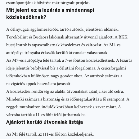
csomópontjának bővítése már tárgyalt projekt.
Mit jelent ez a lezárás a mindennapi
közlekedőknek?
A délnyugati agglomerációba tartó autósok jelentősen időznek.
Törökbálint és Budaörs lakóinak alternatív útvonal ajánlott. A BKK
buszjáratok is tapasztalhatnak késedelmet és változást. Az M1-es
autópálya irányába érkezők kerülő útvonalat választanak.
Az M7-es autópálya felé tartók a 7-es főúton közlekedhetnek. A lezárás
ideje jelentős befolyással bír a délutáni forgalomra. A csúcsforgalmi
időszakokban különösen nagy gondot okoz. Az autósok számára a
navigációs appok használata javasolt.
A közlekedési rendőrség az alábbi útvonalakat ajánlja kerülő célra.
Mindenki számára a biztonság és az időmegtakarítás a fő szempont. A
reggeli munkaúton indulók korábban kelhetnek a zavar miatt. A
városba tartók a 11-es főút felől juthatnak be.
Ajánlott kerülő útvonalak listája
Az M1 felé tartók az 111-es főúton közlekedjenek.