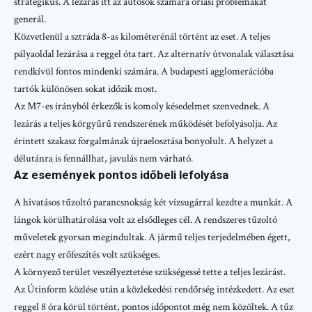
stratégikus. A lezárás itt az autósok számára óriási problémákat
generál.
Közvetlenül a sztráda 8-as kilométerénál történt az eset. A teljes
pályaoldal lezárása a reggel óta tart. Az alternatív útvonalak választása
rendkívül fontos mindenki számára. A budapesti agglomerációba
tartók különösen sokat időzik most.
Az M7-es irányból érkezők is komoly késedelmet szenvednek. A
lezárás a teljes körgyűrű rendszerének működését befolyásolja. Az
érintett szakasz forgalmának újraelosztása bonyolult. A helyzet a
délutánra is fennállhat, javulás nem várható.
Az események pontos időbeli lefolyása
A hivatásos tűzoltó parancsnokság két vízsugárral kezdte a munkát. A
lángok körülhatárolása volt az elsődleges cél. A rendszeres tűzoltó
műveletek gyorsan megindultak. A jármű teljes terjedelmében égett,
ezért nagy erőfeszítés volt szükséges.
A környező terület veszélyeztetése szükségessé tette a teljes lezárást.
Az Útinform közlése után a közlekedési rendőrség intézkedett. Az eset
reggel 8 óra körül történt, pontos időpontot még nem közöltek. A tűz