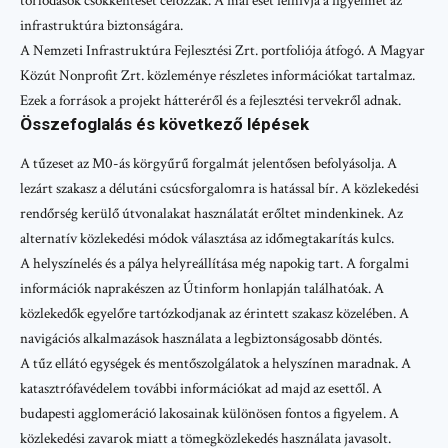
torlódások csökkentését célozzák. A mai eset felhívja a figyelmet az
infrastruktúra biztonságára.
A Nemzeti Infrastruktúra Fejlesztési Zrt. portfoliója átfogó. A Magyar
Közút Nonprofit Zrt. közleménye részletes információkat tartalmaz.
Ezek a források a projekt hátteréről és a fejlesztési tervekről adnak.
Összefoglalás és következő lépések
A tűzeset az M0-ás körgyűrű forgalmát jelentősen befolyásolja. A
lezárt szakasz a délutáni csúcsforgalomra is hatással bír. A közlekedési
rendőrség kerülő útvonalakat használatát erőltet mindenkinek. Az
alternatív közlekedési módok választása az időmegtakarítás kulcs.
A helyszínelés és a pálya helyreállítása még napokig tart. A forgalmi
információk naprakészen az Útinform honlapján találhatóak. A
közlekedők egyelőre tartózkodjanak az érintett szakasz közelében. A
navigációs alkalmazások használata a legbiztonságosabb döntés.
A tűz ellátó egységek és mentőszolgálatok a helyszínen maradnak. A
katasztrófavédelem további információkat ad majd az esettől. A
budapesti agglomeráció lakosainak különösen fontos a figyelem. A
közlekedési zavarok miatt a tömegközlekedés használata javasolt.