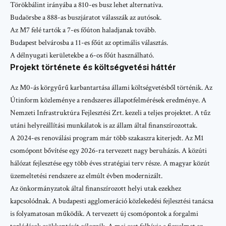
Törökbálint irányába a 810-es busz lehet alternatíva.
Budaörsbe a 888-as buszjáratot válasszák az autósok.
Az M7 felé tartók a 7-es főúton haladjanak tovább.
Budapest belvárosba a 11-es főút az optimális választás.
A délnyugati kerületekbe a 6-os főút használható.
Projekt története és költségvetési háttér
Az M0-ás körgyűrű karbantartása állami költségvetésből történik. Az
Útinform közleménye a rendszeres állapotfelmérések eredménye. A
Nemzeti Infrastruktúra Fejlesztési Zrt. kezeli a teljes projektet. A tűz
utáni helyreállítási munkálatok is az állam által finanszírozottak.
A 2024-es renoválási program már több szakaszra kiterjedt. Az M1
csomópont bővítése egy 2026-ra tervezett nagy beruházás. A közúti
hálózat fejlesztése egy több éves stratégiai terv része. A magyar közút
üzemeltetési rendszere az elmúlt évben modernizált.
Az önkormányzatok által finanszírozott helyi utak ezekhez
kapcsolódnak. A budapesti agglomeráció közlekedési fejlesztési tanácsa
is folyamatosan működik. A tervezett új csomópontok a forgalmi