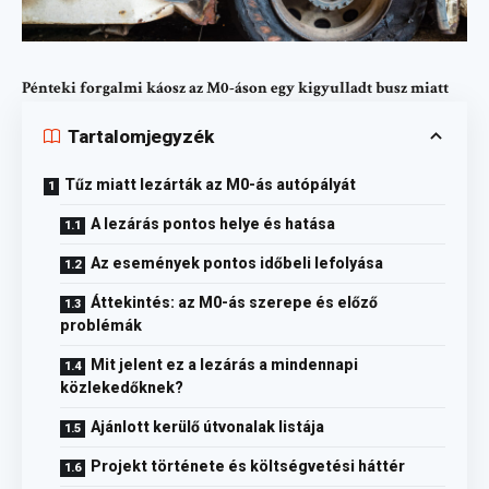
Pénteki forgalmi káosz az M0-áson egy kigyulladt busz miatt
Tartalomjegyzék
Tűz miatt lezárták az M0-ás autópályát
A lezárás pontos helye és hatása
Az események pontos időbeli lefolyása
Áttekintés: az M0-ás szerepe és előző
problémák
Mit jelent ez a lezárás a mindennapi
közlekedőknek?
Ajánlott kerülő útvonalak listája
Projekt története és költségvetési háttér