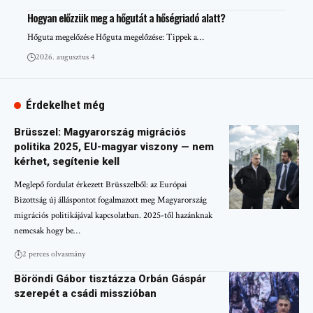
Hogyan előzzük meg a hőgutát a hőségriadó alatt?
Hőguta megelőzése Hőguta megelőzése: Tippek a…
2026. augusztus 4
Érdekelhet még
Brüsszel: Magyarország migrációs
politika 2025, EU-magyar viszony — nem
kérhet, segítenie kell
Meglepő fordulat érkezett Brüsszelből: az Európai
Bizottság új álláspontot fogalmazott meg Magyarország
migrációs politikájával kapcsolatban. 2025-től hazánknak
nemcsak hogy be…
2 perces olvasmány
Böröndi Gábor tisztázza Orbán Gáspár
szerepét a csádi misszióban