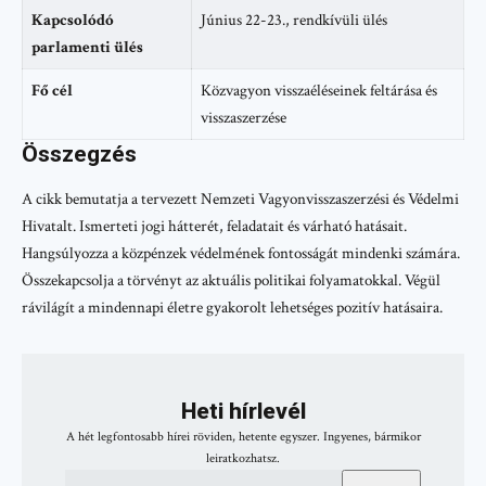
Kapcsolódó
Június 22-23., rendkívüli ülés
parlamenti ülés
Fő cél
Közvagyon visszaéléseinek feltárása és
visszaszerzése
Összegzés
A cikk bemutatja a tervezett Nemzeti Vagyonvisszaszerzési és Védelmi
Hivatalt. Ismerteti jogi hátterét, feladatait és várható hatásait.
Hangsúlyozza a közpénzek védelmének fontosságát mindenki számára.
Összekapcsolja a törvényt az aktuális politikai folyamatokkal. Végül
rávilágít a mindennapi életre gyakorolt lehetséges pozitív hatásaira.
Heti hírlevél
A hét legfontosabb hírei röviden, hetente egyszer. Ingyenes, bármikor
leiratkozhatsz.