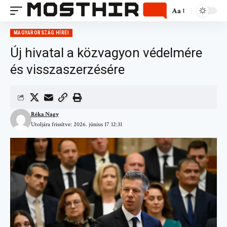
Aa
MAGYARORSZÁG HÍREI
Új hivatal a közvagyon védelmére
és visszaszerzésére
Réka Nagy
Utoljára frissítve: 2026. június 17 12:31