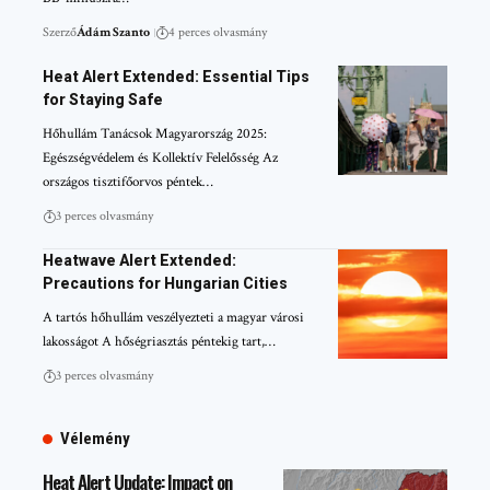
Szerző
Ádám Szanto
4 perces olvasmány
Heat Alert Extended: Essential Tips
for Staying Safe
Hőhullám Tanácsok Magyarország 2025:
Egészségvédelem és Kollektív Felelősség Az
országos tisztifőorvos péntek…
3 perces olvasmány
Heatwave Alert Extended:
Precautions for Hungarian Cities
A tartós hőhullám veszélyezteti a magyar városi
lakosságot A hőségriasztás péntekig tart,…
3 perces olvasmány
Vélemény
Heat Alert Update: Impact on