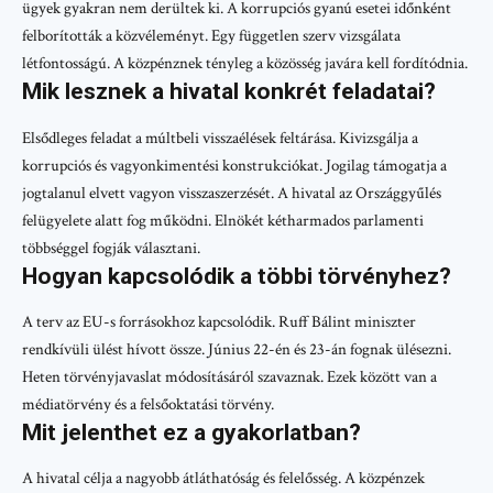
ügyek gyakran nem derültek ki. A korrupciós gyanú esetei időnként
felborították a közvéleményt. Egy független szerv vizsgálata
létfontosságú. A közpénznek tényleg a közösség javára kell fordítódnia.
Mik lesznek a hivatal konkrét feladatai?
Elsődleges feladat a múltbeli visszaélések feltárása. Kivizsgálja a
korrupciós és vagyonkimentési konstrukciókat. Jogilag támogatja a
jogtalanul elvett vagyon visszaszerzését. A hivatal az Országgyűlés
felügyelete alatt fog működni. Elnökét kétharmados parlamenti
többséggel fogják választani.
Hogyan kapcsolódik a többi törvényhez?
A terv az EU-s forrásokhoz kapcsolódik. Ruff Bálint miniszter
rendkívüli ülést hívott össze. Június 22-én és 23-án fognak ülésezni.
Heten törvényjavaslat módosításáról szavaznak. Ezek között van a
médiatörvény és a felsőoktatási törvény.
Mit jelenthet ez a gyakorlatban?
A hivatal célja a nagyobb átláthatóság és felelősség. A közpénzek