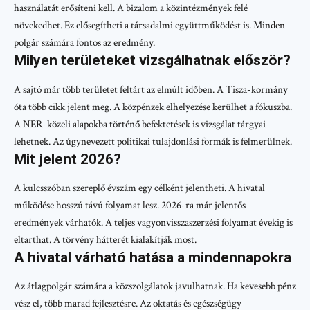
használatát erősíteni kell. A bizalom a közintézmények felé
növekedhet. Ez elősegítheti a társadalmi együttműködést is. Minden
polgár számára fontos az eredmény.
Milyen területeket vizsgálhatnak először?
A sajtó már több területet feltárt az elmúlt időben. A Tisza-kormány
óta több cikk jelent meg. A közpénzek elhelyezése kerülhet a fókuszba.
A NER-közeli alapokba történő befektetések is vizsgálat tárgyai
lehetnek. Az úgynevezett politikai tulajdonlási formák is felmerülnek.
Mit jelent 2026?
A kulcsszóban szereplő évszám egy célként jelentheti. A hivatal
működése hosszú távú folyamat lesz. 2026-ra már jelentős
eredmények várhatók. A teljes vagyonvisszaszerzési folyamat évekig is
eltarthat. A törvény hátterét kialakítják most.
A hivatal várható hatása a mindennapokra
Az átlagpolgár számára a közszolgálatok javulhatnak. Ha kevesebb pénz
vész el, több marad fejlesztésre. Az oktatás és egészségügy