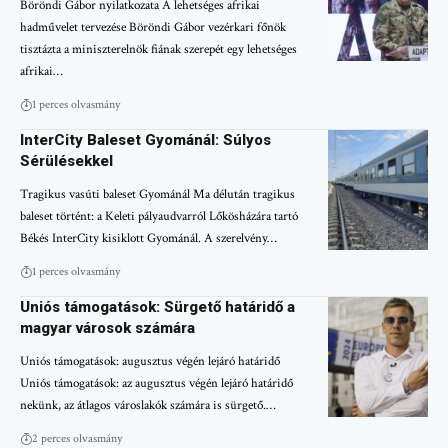
Böröndi Gábor nyilatkozata A lehetséges afrikai
hadművelet tervezése Böröndi Gábor vezérkari főnök
tisztázta a miniszterelnök fiának szerepét egy lehetséges
afrikai…
1 perces olvasmány
InterCity Baleset Gyománál: Súlyos
Sérülésekkel
Tragikus vasúti baleset Gyománál Ma délután tragikus
baleset történt: a Keleti pályaudvarról Lőkösházára tartó
Békés InterCity kisiklott Gyománál. A szerelvény…
1 perces olvasmány
Uniós támogatások: Sürgető határidő a
magyar városok számára
Uniós támogatások: augusztus végén lejáró határidő
Uniós támogatások: az augusztus végén lejáró határidő
nekünk, az átlagos városlakók számára is sürgető.…
2 perces olvasmány