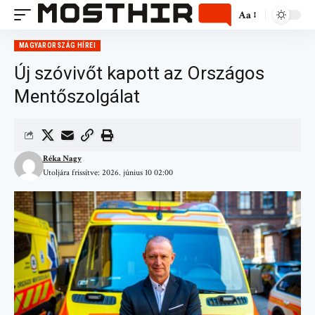
Aa
MAGYARORSZÁG HÍREI
Új szóvivőt kapott az Országos
Mentőszolgálat
Réka Nagy
Utoljára frissítve: 2026. június 10 02:00