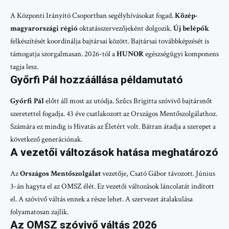
A Központi Irányító Csoportban segélyhívásokat fogad.
Közép-
magyarországi régió
oktatásszervezőjeként dolgozik.
Új belépők
felkészítését koordinálja bajtársai között. Bajtársai továbbképzését is
támogatja szorgalmasan. 2026-tól a
HUNOR
egészségügyi komponens
tagja lesz.
Győrfi Pál hozzáállása példamutató
Győrfi Pál
előtt áll most az utódja. Szűcs Brigitta szóvivő bajtársnőt
szeretettel fogadja. 43 éve csatlakozott az Országos Mentőszolgálathoz.
Számára ez mindig is Hivatás az Életért volt. Bátran átadja a szerepet a
következő generációnak.
A vezetői változások hatása meghatározó
Az
Országos Mentőszolgálat
vezetője, Csató Gábor távozott. Június
3-án hagyta el az OMSZ élét. Ez vezetői változások láncolatát indított
el. A szóvivő váltás ennek a része lehet. A szervezet átalakulása
folyamatosan zajlik.
Az OMSZ szóvivő váltás 2026