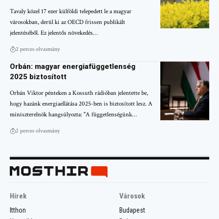
Tavaly közel 17 ezer külföldi telepedett le a magyar
városokban, derül ki az OECD frissen publikált
jelentéséből. Ez jelentős növekedés…
2 perces olvasmány
Orbán: magyar energiafüggetlenség
2025 biztosított
Orbán Viktor pénteken a Kossuth rádióban jelentette be,
hogy hazánk energiaellátása 2025-ben is biztosított lesz. A
miniszterelnök hangsúlyozta: "A függetlenségünk…
2 perces olvasmány
Hírek
Városok
Itthon
Budapest