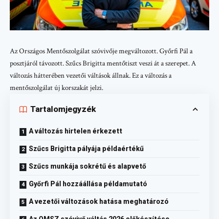
Az Országos Mentőszolgálat szóvivője megváltozott. Győrfi Pál a
posztjáról távozott. Szűcs Brigitta mentőtiszt veszi át a szerepet. A
változás hátterében vezetői váltások állnak. Ez a változás a
mentőszolgálat új korszakát jelzi.
Tartalomjegyzék
A változás hirtelen érkezett
Szűcs Brigitta pályája példaértékű
Szűcs munkája sokrétű és alapvető
Győrfi Pál hozzáállása példamutató
A vezetői változások hatása meghatározó
Az OMSZ szóvivő váltás 2026 előkészítése