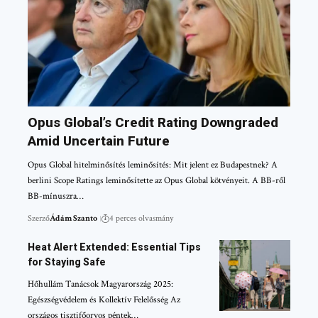
Opus Global’s Credit Rating Downgraded
Amid Uncertain Future
Opus Global hitelminősítés leminősítés: Mit jelent ez Budapestnek? A
berlini Scope Ratings leminősítette az Opus Global kötvényeit. A BB-ről
BB-mínuszra…
Szerző
Ádám Szanto
4 perces olvasmány
Heat Alert Extended: Essential Tips
for Staying Safe
Hőhullám Tanácsok Magyarország 2025:
Egészségvédelem és Kollektív Felelősség Az
országos tisztifőorvos péntek…