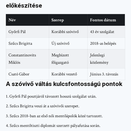
előkészítése
Név
Szerep
Fontos dátum
Győrfi Pál
Korábbi szóvivő
43 év szolgálat
Szűcs Brigitta
Új szóvivő
2018-as belépés
Constantinovits
Megbízott
Jelenlegi
Miklós
főigazgató
közlemény
Csató Gábor
Korábbi vezető
Június 3. távozás
A szóvivő váltás kulcsfontosságú pontok
Győrfi Pál posztjáról távozott hosszú szolgálat után.
Szűcs Brigitta veszi át a szóvivői szerepet.
Szűcs 2018-ban az első női mentőápolók közé tartozott.
Szűcs mentőtiszti diplomát szerzett pályafutása során.