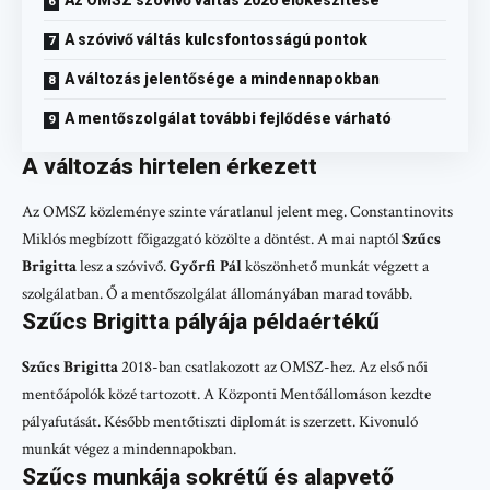
A szóvivő váltás kulcsfontosságú pontok
A változás jelentősége a mindennapokban
A mentőszolgálat további fejlődése várható
A változás hirtelen érkezett
Az OMSZ közleménye szinte váratlanul jelent meg. Constantinovits
Miklós megbízott főigazgató közölte a döntést. A mai naptól
Szűcs
Brigitta
lesz a szóvivő.
Győrfi Pál
köszönhető munkát végzett a
szolgálatban. Ő a mentőszolgálat állományában marad tovább.
Szűcs Brigitta pályája példaértékű
Szűcs Brigitta
2018-ban csatlakozott az OMSZ-hez. Az első női
mentőápolók közé tartozott. A Központi Mentőállomáson kezdte
pályafutását. Később mentőtiszti diplomát is szerzett. Kivonuló
munkát végez a mindennapokban.
Szűcs munkája sokrétű és alapvető