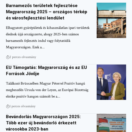
Barnamezős területek fejlesztése
Magyarország 2025 – országos térkép
és városfejlesztési lendület
Elhagyatott gyárépületek és kihasználatlan ipari területek
élednek újjá országszerte, ahogy 2025-ben számos
barnamezős fejlesztés indul vagy folytatódik
Magyarországon. Ezek a…
2 perces olvasmány
EU Támogatás: Magyarország és az EU
Források Jövője
Találkozó Brüsszelben Magyar Péterrel Pozitív hangú
megbeszélés Ursula von der Leyen, az Európai Bizottság
elnöke pozitív hangon számolt be a…
1 perces olvasmány
Bevándorlás Magyarországon 2025:
Több ezer új bevándorló érkezett
városokba 2023-ban