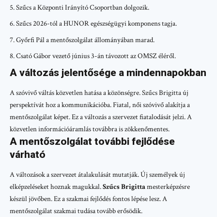
Szűcs a Központi Irányító Csoportban dolgozik.
Szűcs 2026-tól a HUNOR egészségügyi komponens tagja.
Győrfi Pál a mentőszolgálat állományában marad.
Csató Gábor vezető június 3-án távozott az OMSZ éléről.
A változás jelentősége a mindennapokban
A szóvivő váltás közvetlen hatása a közönségre. Szűcs Brigitta új
perspektívát hoz a kommunikációba. Fiatal, női szóvivő alakítja a
mentőszolgálat képet. Ez a változás a szervezet fiatalodását jelzi. A
közvetlen információáramlás továbbra is zökkenőmentes.
A mentőszolgálat további fejlődése
várható
A változások a szervezet átalakulását mutatják. Új személyek új
elképzeléseket hoznak magukkal.
Szűcs Brigitta
mesterképzésre
készül jövőben. Ez a szakmai fejlődés fontos lépése lesz. A
mentőszolgálat szakmai tudása tovább erősödik.