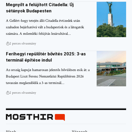
Megnyílt a felújított Citadella: Új
sétányok Budapesten
A Gellért-hegy tetején álló Citadella évtizedek után
szabadon bejárhatóvá vált a budapestiek és a látogatók
számára. A műemléki felújítás lezárultával…
2 perces olvasmány
Ferihegyi repülőtér bővítés 2025: 3-as
terminál építése indul
Az ország kapuја hamarosan jelentős bővülésen esik át: a
Budapest Liszt Ferenc Nemzetközi Repülőtéren 2026
tavaszán megkezdődik a 3-as terminál…
2 perces olvasmány