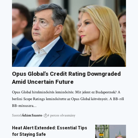
Opus Global’s Credit Rating Downgraded
Amid Uncertain Future
Opus Global hitelminősítés leminősítés: Mit jelent ez Budapestnek? A
berlini Scope Ratings leminősítette az Opus Global kötvényeit. A BB-ről
BB-mínuszra…
Szerző
Ádám Szanto
4 perces olvasmány
Heat Alert Extended: Essential Tips
for Staying Safe