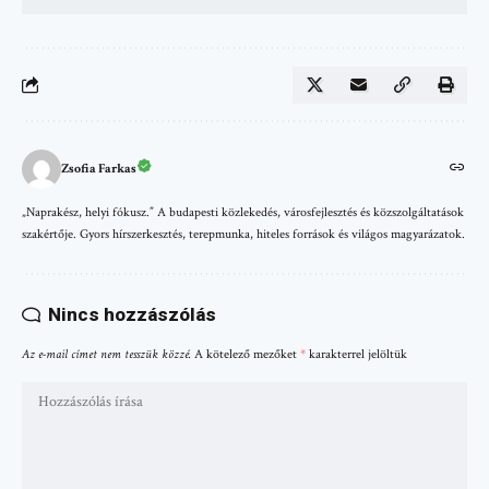
Zsofia Farkas
„Naprakész, helyi fókusz.” A budapesti közlekedés, városfejlesztés és közszolgáltatások
szakértője. Gyors hírszerkesztés, terepmunka, hiteles források és világos magyarázatok.
Nincs hozzászólás
Az e-mail címet nem tesszük közzé.
A kötelező mezőket
*
karakterrel jelöltük