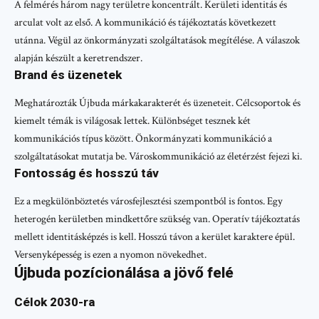
A felmérés három nagy területre koncentrált. Kerületi identitás és
arculat volt az első. A kommunikáció és tájékoztatás következett
utánna. Végül az önkormányzati szolgáltatások megítélése. A válaszok
alapján készült a keretrendszer.
Brand és üzenetek
Meghatározták Újbuda márkakarakterét és üzeneteit. Célcsoportok és
kiemelt témák is világosak lettek. Különbséget tesznek két
kommunikációs típus között. Önkormányzati kommunikáció a
szolgáltatásokat mutatja be. Városkommunikáció az életérzést fejezi ki.
Fontosság és hosszú táv
Ez a megkülönböztetés városfejlesztési szempontból is fontos. Egy
heterogén kerületben mindkettőre szükség van. Operatív tájékoztatás
mellett identitásképzés is kell. Hosszú távon a kerület karaktere épül.
Versenyképesség is ezen a nyomon növekedhet.
Újbuda pozícionálása a jövő felé
Célok 2030-ra