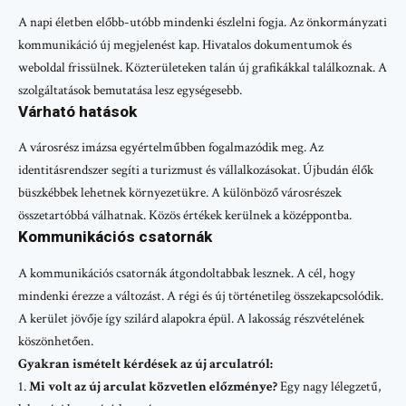
A napi életben előbb-utóbb mindenki észlelni fogja. Az önkormányzati
kommunikáció új megjelenést kap. Hivatalos dokumentumok és
weboldal frissülnek. Közterületeken talán új grafikákkal találkoznak. A
szolgáltatások bemutatása lesz egységesebb.
Várható hatások
A városrész imázsa egyértelműbben fogalmazódik meg. Az
identitásrendszer segíti a turizmust és vállalkozásokat. Újbudán élők
büszkébbek lehetnek környezetükre. A különböző városrészek
összetartóbbá válhatnak. Közös értékek kerülnek a középpontba.
Kommunikációs csatornák
A kommunikációs csatornák átgondoltabbak lesznek. A cél, hogy
mindenki érezze a változást. A régi és új történetileg összekapcsolódik.
A kerület jövője így szilárd alapokra épül. A lakosság részvételének
köszönhetően.
Gyakran ismételt kérdések az új arculatról:
Mi volt az új arculat közvetlen előzménye?
Egy nagy lélegzetű,