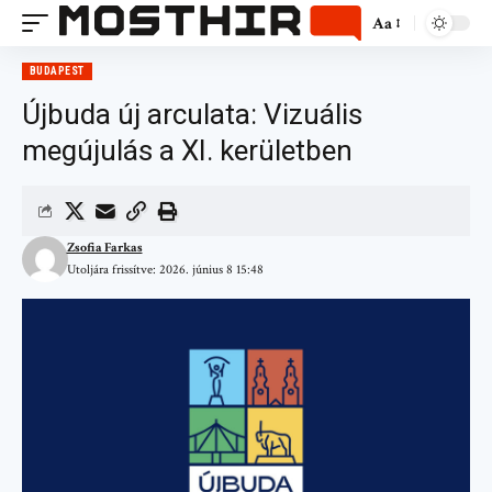
Aa
BUDAPEST
Újbuda új arculata: Vizuális
megújulás a XI. kerületben
Zsofia Farkas
Utoljára frissítve: 2026. június 8 15:48