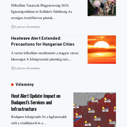
Hőhullám Tanácsok Magyarország 2025:
Egészségvédelem és Kollektív Felelősség Az
országos tisztifőorvos péntek…
3 perces olvasmány
Heatwave Alert Extended:
Precautions for Hungarian Cities
A tartós hőhullám veszélyezteti a magyar városi
lakosságot A hőségriasztás péntekig tart,…
3 perces olvasmány
Vélemény
Heat Alert Update: Impact on
Budapest’s Services and
Infrastructure
Budapest hőségriadó: Itt a legfontosabb
infó a vízellátásról és a…