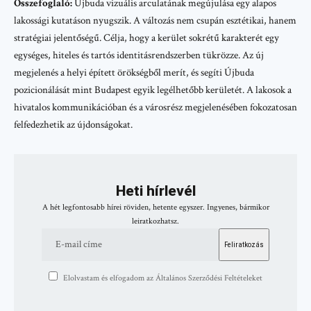
Összefoglaló:
Újbuda vizuális arculatának megújulása egy alapos
lakossági kutatáson nyugszik. A változás nem csupán esztétikai, hanem
stratégiai jelentőségű. Célja, hogy a kerület sokrétű karakterét egy
egységes, hiteles és tartós identitásrendszerben tükrözze. Az új
megjelenés a helyi épített örökségből merít, és segíti Újbuda
pozicionálását mint Budapest egyik legélhetőbb kerületét. A lakosok a
hivatalos kommunikációban és a városrész megjelenésében fokozatosan
felfedezhetik az újdonságokat.
Heti hírlevél
A hét legfontosabb hírei röviden, hetente egyszer. Ingyenes, bármikor
leiratkozhatsz.
Elolvastam és elfogadom az Általános Szerződési Feltételeket