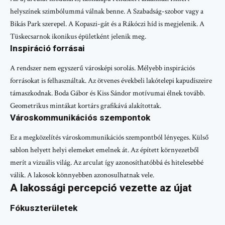
helyszínek szimbólummá válnak benne. A Szabadság-szobor vagy a
Bikás Park szerepel. A Kopaszi-gát és a Rákóczi híd is megjelenik. A
Tüskecsarnok ikonikus épületként jelenik meg.
Inspiráció forrásai
A rendszer nem egyszerű városképi sorolás. Mélyebb inspirációs
forrásokat is felhasználtak. Az ötvenes évekbeli lakótelepi kapudíszeire
támaszkodnak. Boda Gábor és Kiss Sándor motívumai élnek tovább.
Geometrikus mintákat kortárs grafikává alakítottak.
Városkommunikációs szempontok
Ez a megközelítés városkommunikációs szempontból lényeges. Külső
sablon helyett helyi elemeket emelnek át. Az épített környezetből
merít a vizuális világ. Az arculat így azonosíthatóbbá és hitelesebbé
válik. A lakosok könnyebben azonosulhatnak vele.
A lakossági percepció vezette az újat
Fókuszterületek