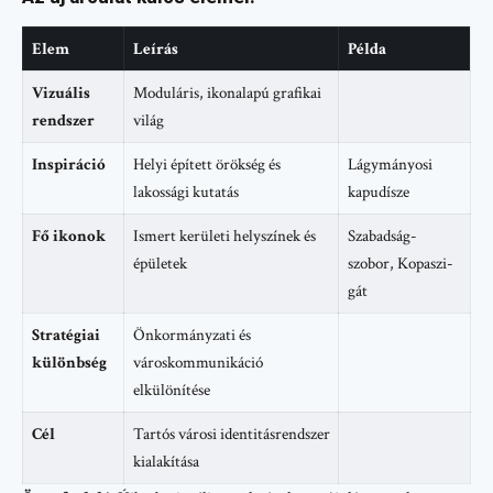
Elem
Leírás
Példa
Vizuális
Moduláris, ikonalapú grafikai
rendszer
világ
Inspiráció
Helyi épített örökség és
Lágymányosi
lakossági kutatás
kapudísze
Fő ikonok
Ismert kerületi helyszínek és
Szabadság-
épületek
szobor, Kopaszi-
gát
Stratégiai
Önkormányzati és
különbség
városkommunikáció
elkülönítése
Cél
Tartós városi identitásrendszer
kialakítása