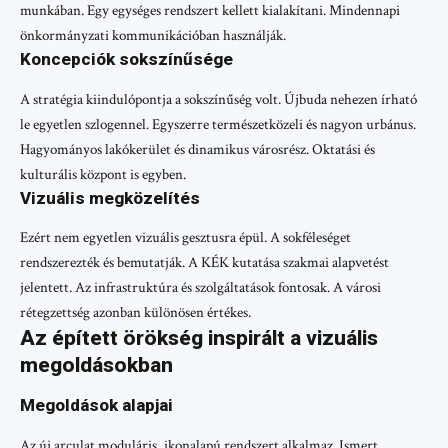
munkában. Egy egységes rendszert kellett kialakítani. Mindennapi
önkormányzati kommunikációban használják.
Koncepciók sokszínűsége
A stratégia kiindulópontja a sokszínűség volt. Újbuda nehezen írható
le egyetlen szlogennel. Egyszerre természetközeli és nagyon urbánus.
Hagyományos lakókerület és dinamikus városrész. Oktatási és
kulturális központ is egyben.
Vizuális megközelítés
Ezért nem egyetlen vizuális gesztusra épül. A sokféleséget
rendszerezték és bemutatják. A KÉK kutatása szakmai alapvetést
jelentett. Az infrastruktúra és szolgáltatások fontosak. A városi
rétegzettség azonban különösen értékes.
Az épített örökség inspirált a vizuális
megoldásokban
Megoldások alapjai
Az új arculat moduláris, ikonalapú rendszert alkalmaz. Ismert