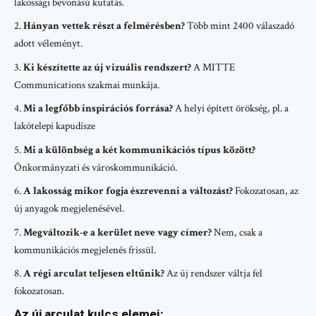
lakossági bevonású kutatás.
Hányan vettek részt a felmérésben?
Több mint 2400 válaszadó
adott véleményt.
Ki készítette az új vizuális rendszert?
A MITTE
Communications szakmai munkája.
Mi a legfőbb inspirációs forrása?
A helyi épített örökség, pl. a
lakótelepi kapudísze
Mi a különbség a két kommunikációs típus között?
Önkormányzati és városkommunikáció.
A lakosság mikor fogja észrevenni a változást?
Fokozatosan, az
új anyagok megjelenésével.
Megváltozik-e a kerület neve vagy címer?
Nem, csak a
kommunikációs megjelenés frissül.
A régi arculat teljesen eltűnik?
Az új rendszer váltja fel
fokozatosan.
Az új arculat kulcs elemei: