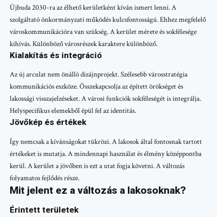
Újbuda 2030-ra az élhető kerületként kíván ismert lenni. A
szolgáltató önkormányzati működés kulcsfontosságú. Ehhez megfelelő
városkommunikációra van szükség. A kerület mérete és sokfélesége
kihívás. Különböző városrészek karaktere különböző.
Kialakítás és integráció
Az új arculat nem önálló dizájnprojekt. Szélesebb városstratégia
kommunikációs eszköze. Összekapcsolja az épített örökséget és
lakossági visszajelzéseket. A városi funkciók sokféleségét is integrálja.
Helyspecifikus elemekből épül fel az identitás.
Jövőkép és értékek
Így nemcsak a kívánságokat tükrözi. A lakosok által fontosnak tartott
értékeket is mutatja. A mindennapi használat és élmény középpontba
kerül. A kerület a jövőben is ezt a utat fogja követni. A változás
folyamatos fejlődés része.
Mit jelent ez a változás a lakosoknak?
Érintett területek