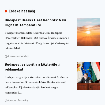
Érdekelhet még
Budapest Breaks Heat Records: New
Highs in Temperature
Budapest Hőmérsékleti Rekordok Cím: Budapest
Hőmérsékleti Rekordok: Új Csúcsok Érkeztek Szembe a
forgalommal: A Fővárosi Hőség Rekordjai Vasárnap új
hőmérsékleti…
4 perces olvasmány
Budapest szigorítja a közterületi
reklámokat
Budapest szigorítja a közterületi reklámokat A főváros
drasztikusan lecsökkentené a közterületeket elárasztó
reklámokat. Új törvény alapján kezdené meg a
nagyszabású…
3 perces olvasmány