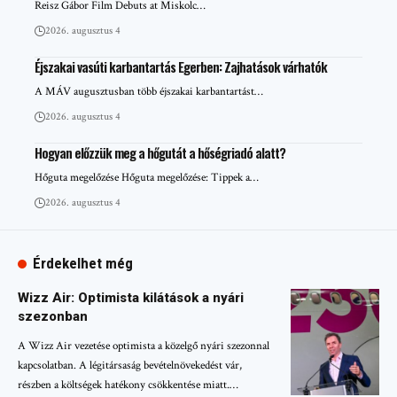
Reisz Gábor Film Debuts at Miskolc…
2026. augusztus 4
Éjszakai vasúti karbantartás Egerben: Zajhatások várhatók
A MÁV augusztusban több éjszakai karbantartást…
2026. augusztus 4
Hogyan előzzük meg a hőgutát a hőségriadó alatt?
Hőguta megelőzése Hőguta megelőzése: Tippek a…
2026. augusztus 4
Érdekelhet még
Wizz Air: Optimista kilátások a nyári
szezonban
A Wizz Air vezetése optimista a közelgő nyári szezonnal
kapcsolatban. A légitársaság bevételnövekedést vár,
részben a költségek hatékony csökkentése miatt.…