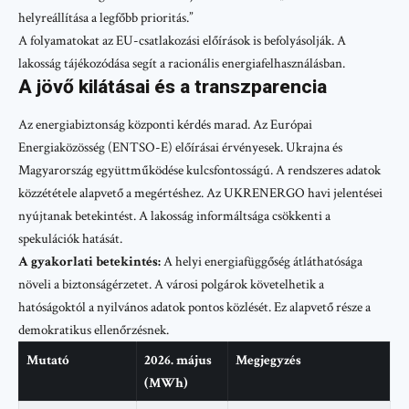
helyreállítása a legfőbb prioritás.”
A folyamatokat az EU-csatlakozási előírások is befolyásolják. A
lakosság tájékozódása segít a racionális energiafelhasználásban.
A jövő kilátásai és a transzparencia
Az energiabiztonság központi kérdés marad. Az Európai
Energiaközösség (ENTSO-E) előírásai érvényesek. Ukrajna és
Magyarország együttműködése kulcsfontosságú. A rendszeres adatok
közzététele alapvető a megértéshez. Az UKRENERGO havi jelentései
nyújtanak betekintést. A lakosság informáltsága csökkenti a
spekulációk hatását.
A gyakorlati betekintés:
A helyi energiafüggőség átláthatósága
növeli a biztonságérzetet. A városi polgárok követelhetik a
hatóságoktól a nyilvános adatok pontos közlését. Ez alapvető része a
demokratikus ellenőrzésnek.
Mutató
2026. május
Megjegyzés
(MWh)