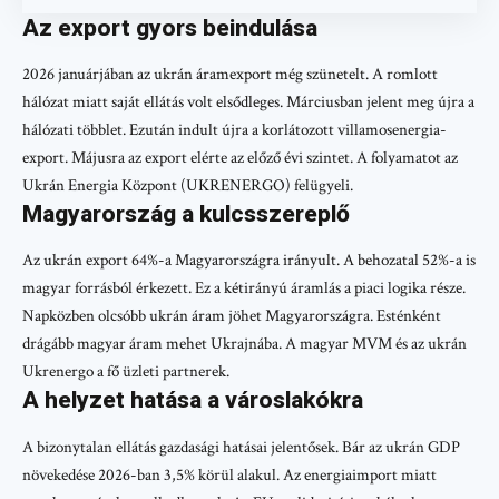
Az export gyors beindulása
2026 januárjában az ukrán áramexport még szünetelt. A romlott
hálózat miatt saját ellátás volt elsődleges. Márciusban jelent meg újra a
hálózati többlet. Ezután indult újra a korlátozott villamosenergia-
export. Májusra az export elérte az előző évi szintet. A folyamatot az
Ukrán Energia Központ (UKRENERGO) felügyeli.
Magyarország a kulcsszereplő
Az ukrán export 64%-a Magyarországra irányult. A behozatal 52%-a is
magyar forrásból érkezett. Ez a kétirányú áramlás a piaci logika része.
Napközben olcsóbb ukrán áram jöhet Magyarországra. Esténként
drágább magyar áram mehet Ukrajnába. A magyar MVM és az ukrán
Ukrenergo a fő üzleti partnerek.
A helyzet hatása a városlakókra
A bizonytalan ellátás gazdasági hatásai jelentősek. Bár az ukrán GDP
növekedése 2026-ban 3,5% körül alakul. Az energiaimport miatt