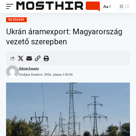
Aa
GAZDASÁG
Ukrán áramexport: Magyarország
vezető szerepben
Ádám Szanto
Utoljára frissítve: 2026. június 3 02:01