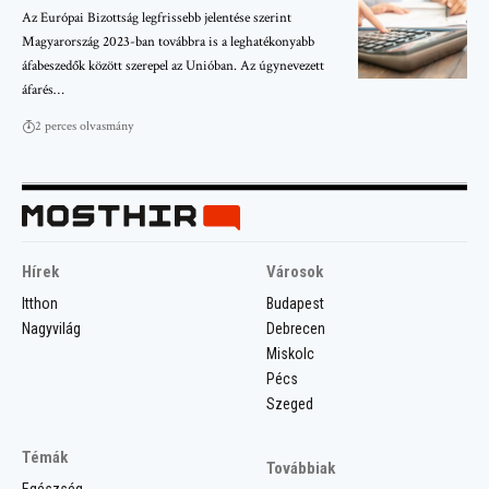
Az Európai Bizottság legfrissebb jelentése szerint
Magyarország 2023-ban továbbra is a leghatékonyabb
áfabeszedők között szerepel az Unióban. Az úgynevezett
áfarés…
2 perces olvasmány
Hírek
Városok
Itthon
Budapest
Nagyvilág
Debrecen
Miskolc
Pécs
Szeged
Témák
Továbbiak