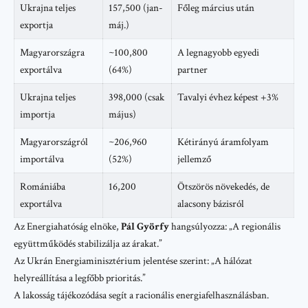
Ukrajna teljes
157,500 (jan-
Főleg március után
exportja
máj.)
Magyarországra
~100,800
A legnagyobb egyedi
exportálva
(64%)
partner
Ukrajna teljes
398,000 (csak
Tavalyi évhez képest +3%
importja
május)
Magyarországról
~206,960
Kétirányú áramfolyam
importálva
(52%)
jellemző
Romániába
16,200
Ötszörös növekedés, de
exportálva
alacsony bázisról
Az Energiahatóság elnöke,
Pál Györfy
hangsúlyozza: „A regionális
együttműködés stabilizálja az árakat.”
Az Ukrán Energiaminisztérium jelentése szerint: „A hálózat
helyreállítása a legfőbb prioritás.”
A lakosság tájékozódása segít a racionális energiafelhasználásban.