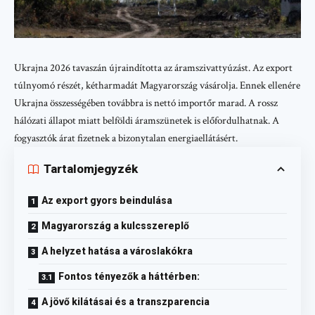
Ukrajna 2026 tavaszán újraindította az áramszivattyúzást. Az export
túlnyomó részét, kétharmadát Magyarország vásárolja. Ennek ellenére
Ukrajna összességében továbbra is nettó importőr marad. A rossz
hálózati állapot miatt belföldi áramszünetek is előfordulhatnak. A
fogyasztók árat fizetnek a bizonytalan energiaellátásért.
Tartalomjegyzék
Az export gyors beindulása
Magyarország a kulcsszereplő
A helyzet hatása a városlakókra
Fontos tényezők a háttérben:
A jövő kilátásai és a transzparencia