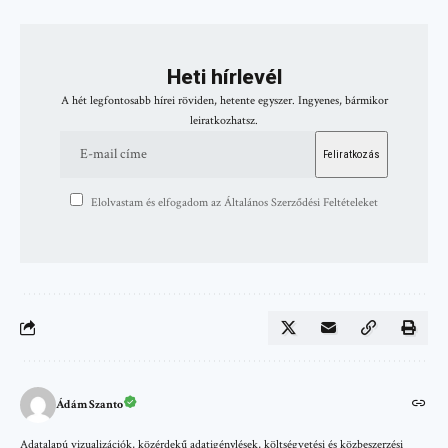
Heti hírlevél
A hét legfontosabb hírei röviden, hetente egyszer. Ingyenes, bármikor
leiratkozhatsz.
Elolvastam és elfogadom az Általános Szerződési Feltételeket
Ádám Szanto
Adatalapú vizualizációk, közérdekű adatigénylések, költségvetési és közbeszerzési