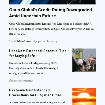
Opus Global’s Credit Rating Downgraded
Amid Uncertain Future
Opus Global hitelminősítés leminősítés: Mit jelent ez Budapestnek? A
berlini Scope Ratings leminősítette az Opus Global kötvényeit. A BB-ről
BB-mínuszra…
Szerző
Ádám Szanto
4 perces olvasmány
Heat Alert Extended: Essential Tips
for Staying Safe
Hőhullám Tanácsok Magyarország 2025:
Egészségvédelem és Kollektív Felelősség Az
országos tisztifőorvos péntek…
3 perces olvasmány
Heatwave Alert Extended:
Precautions for Hungarian Cities
A tartós hőhullám veszélyezteti a magyar városi