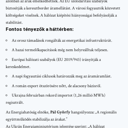
azonban az árak emelkedhetnek. Az EU szolidaritási szabályok
biztosítják a keresztborder áramellátást. A városi fogyasztók közvetett
költségeket viselnek. A hálózat kiépítési hiányosságai befolyásolják a
stabilitást.
Fontos tényezők a háttérben:
Az orosz támadások rongálták az energetikai infrastruktúrát.
A hazai termelőkapacitások még nem helyreálltak teljesen.
Európai hálózati szabályok (EU 2019/943) irányítják a
kereskedelmet.
A napi fogyasztási ciklusok határozzák meg az áramáramlást.
A román export ötszörösére nőtt, de alacsony bázisról.
Ukrajna februárban rekord importot (1,26 millió MWh)
regisztrált.
Az Energiahatóság elnöke,
Pál Györfy
hangsúlyozza: „A regionális
együttműködés stabilizálja az árakat.”
Az Ukrán Energiaminisztérium jelentése szerint: „A hálózat