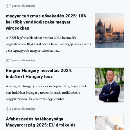
7 perces olvasmány
magyar turizmus növekedés 2025: 10%-
kal több vendégéjszaka magyar
városokban
A KSH legfrissebb adatai szerint 2024 harmadik
negyedévében 10,4%-kal nőtt a hazai vendégéjszakák száma
a tíz legnagyobb magyar városban az…
2 perces olvasmány
Ringier Hungary névváltás 2024:
IndaNext Hungary lesz
A Ringier Hungary hivatalosan bejelentette, hogy 2024-
ben IndaNext Hungary néven folytatja működését a
magyar piacon. Ez a változás egy jelentős…
2 perces olvasmány
Áfabeszedés hatékonysága
Magyarország 2025: EU értékelés