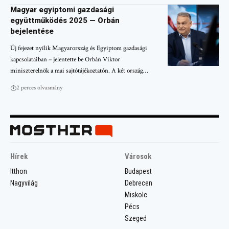
Magyar egyiptomi gazdasági
együttműködés 2025 — Orbán
bejelentése
Új fejezet nyílik Magyarország és Egyiptom gazdasági
kapcsolataiban – jelentette be Orbán Viktor
miniszterelnök a mai sajtótájékoztatón. A két ország…
2 perces olvasmány
Hírek
Városok
Itthon
Budapest
Nagyvilág
Debrecen
Miskolc
Pécs
Szeged