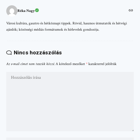
Réka Nagy
Városi kultúra, gasztro és hétköznapi tippek. Rövid, hasznos útmutatók és hétvégi
ajánlók; közösségi médiás formátumok és hírlevelek gondozója.
Nincs hozzászólás
Az e-mail címet nem tesszük közzé.
A kötelező mezőket
*
karakterrel jelöltük