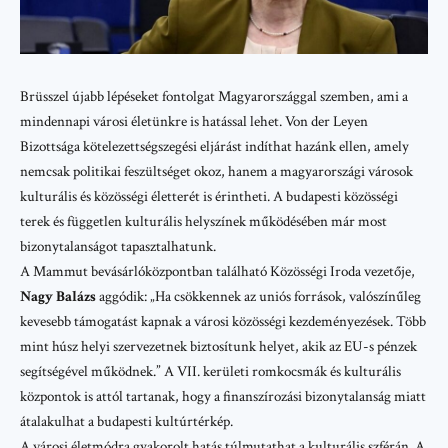
Brüsszel újabb lépéseket fontolgat Magyarországgal szemben, ami a
mindennapi városi életünkre is hatással lehet. Von der Leyen
Bizottsága kötelezettségszegési eljárást indíthat hazánk ellen, amely
nemcsak politikai feszültséget okoz, hanem a magyarországi városok
kulturális és közösségi életterét is érintheti. A budapesti közösségi
terek és független kulturális helyszínek működésében már most
bizonytalanságot tapasztalhatunk.
A Mammut bevásárlóközpontban található Közösségi Iroda vezetője,
Nagy Balázs
aggódik: „Ha csökkennek az uniós források, valószínűleg
kevesebb támogatást kapnak a városi közösségi kezdeményezések. Több
mint húsz helyi szervezetnek biztosítunk helyet, akik az EU-s pénzek
segítségével működnek.” A VII. kerületi romkocsmák és kulturális
központok is attól tartanak, hogy a finanszírozási bizonytalanság miatt
átalakulhat a budapesti kultúrtérkép.
A városi életmódra gyakorolt hatás túlmutathat a kulturális szférán. A