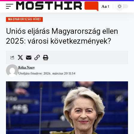
Aa
MAGYARORSZÁG HÍREI
Uniós eljárás Magyarország ellen
2025: városi következmények?
Réka Nagy
Utoljára frissítve: 2026. március 20 11:54