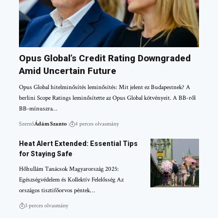
Opus Global’s Credit Rating Downgraded
Amid Uncertain Future
Opus Global hitelminősítés leminősítés: Mit jelent ez Budapestnek? A
berlini Scope Ratings leminősítette az Opus Global kötvényeit. A BB-ről
BB-mínuszra…
Szerző
Ádám Szanto
4 perces olvasmány
Heat Alert Extended: Essential Tips
for Staying Safe
Hőhullám Tanácsok Magyarország 2025:
Egészségvédelem és Kollektív Felelősség Az
országos tisztifőorvos péntek…
3 perces olvasmány