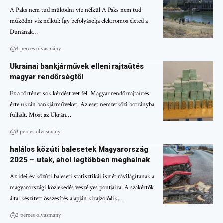
A Paks nem tud működni víz nélkül A Paks nem tud
működni víz nélkül: Így befolyásolja elektromos életed a
Dunának…
4 perces olvasmány
Ukrainai bankjárművek elleni rajtaütés
magyar rendőrségtől
Ez a történet sok kérdést vet fel. Magyar rendőrrajtaütés
érte ukrán bankjárműveket. Az eset nemzetközi botrányba
fulladt. Most az Ukrán…
3 perces olvasmány
halálos közúti balesetek Magyarország
2025 – utak, ahol legtöbben meghalnak
Az idei év közúti baleseti statisztikái ismét rávilágítanak a
magyarországi közlekedés veszélyes pontjaira. A szakértők
által készített összesítés alapján kirajzolódik,…
2 perces olvasmány