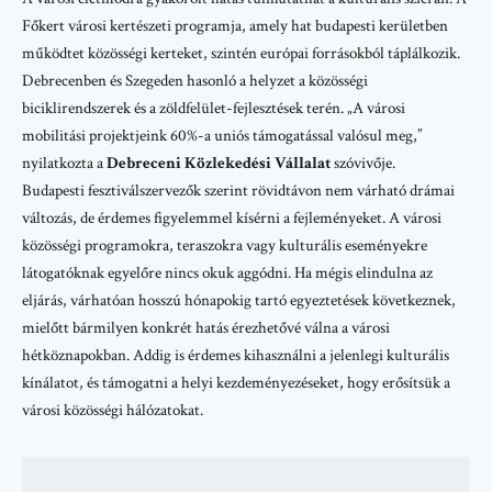
Főkert
városi kertészeti programja, amely hat budapesti kerületben
működtet közösségi kerteket, szintén európai forrásokból táplálkozik.
Debrecenben
és
Szegeden
hasonló a helyzet a közösségi
biciklirendszerek és a zöldfelület-fejlesztések terén. „A városi
mobilitási projektjeink 60%-a uniós támogatással valósul meg,”
nyilatkozta a
Debreceni Közlekedési Vállalat
szóvivője.
Budapesti fesztiválszervezők szerint rövidtávon nem várható drámai
változás, de érdemes figyelemmel kísérni a fejleményeket. A városi
közösségi programokra, teraszokra vagy kulturális eseményekre
látogatóknak egyelőre nincs okuk aggódni. Ha mégis elindulna az
eljárás, várhatóan hosszú hónapokig tartó egyeztetések következnek,
mielőtt bármilyen konkrét hatás érezhetővé válna a városi
hétköznapokban. Addig is érdemes kihasználni a jelenlegi kulturális
kínálatot, és támogatni a helyi kezdeményezéseket, hogy erősítsük a
városi közösségi hálózatokat.