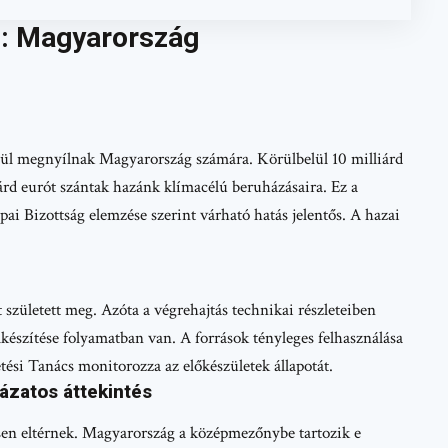
ap: Magyarország
égül megnyílnak Magyarország számára. Körülbelül 10 milliárd
iárd eurót szántak hazánk klímacélú beruházásaira. Ez a
pai Bizottság elemzése szerint várható hatás jelentős. A hazai
t született meg. Azóta a végrehajtás technikai részleteiben
lkészítése folyamatban van. A források tényleges felhasználása
si Tanács monitorozza az előkészületek állapotát.
lázatos áttekintés
ősen eltérnek. Magyarország a középmezőnybe tartozik e