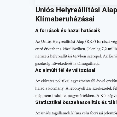
Uniós Helyreállítási Al
Klímaberuházásai
A források és hazai hatásaik
Az Uniós Helyreállítási Alap (RRF) forrásai v
euró érkezhet a közeljövőben. Jelenleg 7,2 mill
nemzeti helyreállítási tervben szerepel. Az Euró
gazdaság növekedését is támogathatja.
Az elmúlt fél év változásai
Az előzetes politikai egyezmény fél évvel ezelőt
halad a kormány. A lebonyolítási szerkezetek fe
még nem indult el nagymértékben. A Költségveté
Statisztikai összehasonlítás és táb
Az uniós tagállamok klíma célú forrásai jelent