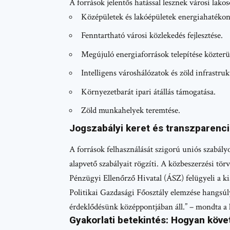
A források jelentős hatással lesznek városi lako
Középületek és lakóépületek energiahatékon
Fenntartható városi közlekedés fejlesztése.
Megújuló energiaforrások telepítése közterü
Intelligens városhálózatok és zöld infrastruk
Környezetbarát ipari átállás támogatása.
Zöld munkahelyek teremtése.
Jogszabályi keret és transzparenc
A források felhasználását szigorú uniós szabá
alapvető szabályait rögzíti. A közbeszerzési törv
Pénzügyi Ellenőrző Hivatal (ÁSZ) felügyeli a ki
Politikai Gazdasági Főosztály elemzése hangsúly
érdeklődésünk középpontjában áll.” – mondta a
Gyakorlati betekintés: Hogyan köve