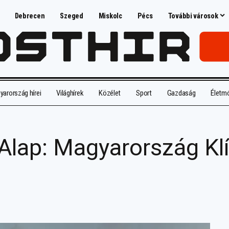
Debrecen
Szeged
Miskolc
Pécs
További városok
arország hírei
Világhírek
Közélet
Sport
Gazdaság
Életm
i Alap: Magyarország K