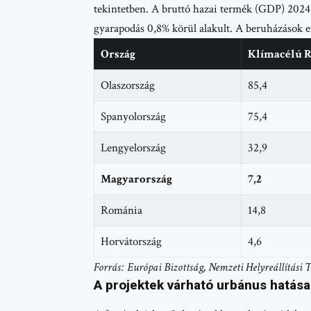
tekintetben. A bruttó hazai termék (GDP) 2024 
gyarapodás 0,8% körül alakult. A beruházások e
Ország
Klímacélú R
Olaszország
85,4
Spanyolország
75,4
Lengyelország
32,9
Magyarország
7,2
Románia
14,8
Horvátország
4,6
Forrás: Európai Bizottság, Nemzeti Helyreállítási 
A projektek várható urbánus hatása