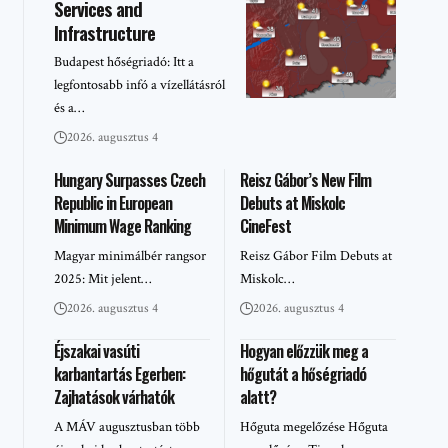
Services and
Infrastructure
Budapest hőségriadó: Itt a
legfontosabb infó a vízellátásról
és a…
2026. augusztus 4
Hungary Surpasses Czech
Reisz Gábor’s New Film
Republic in European
Debuts at Miskolc
Minimum Wage Ranking
CineFest
Magyar minimálbér rangsor
Reisz Gábor Film Debuts at
2025: Mit jelent…
Miskolc…
2026. augusztus 4
2026. augusztus 4
Éjszakai vasúti
Hogyan előzzük meg a
karbantartás Egerben:
hőgutát a hőségriadó
Zajhatások várhatók
alatt?
A MÁV augusztusban több
Hőguta megelőzése Hőguta