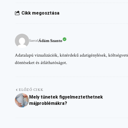
Cikk megosztása
Ádám Szanto
Szerző
Adatalapú vizualizációk, közérdekű adatigénylések, költségvetés
döntéseket és átláthatóságot.
ELŐZŐ CIKK
Mely tünetek figyelmeztethetnek
májproblémákra?