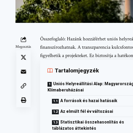
Összefoglaló: Hazánk hozzáférhet uniós helyreál
finanszírozhatnak. A transzparencia kulcsfont
Megosztás
figyelhetik a projekteket. Ez biztosítja a hatéko
Tartalomjegyzék
Uniós Helyreállítási Alap: Magyarorszá
Klímaberuházásai
A források és hazai hatásaik
Az elmúlt fél év változásai
Statisztikai összehasonlítás és
táblázatos áttekintés