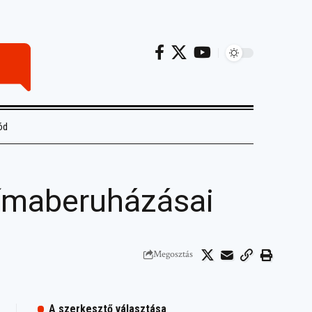
ód
límaberuházásai
Megosztás
A szerkesztő választása