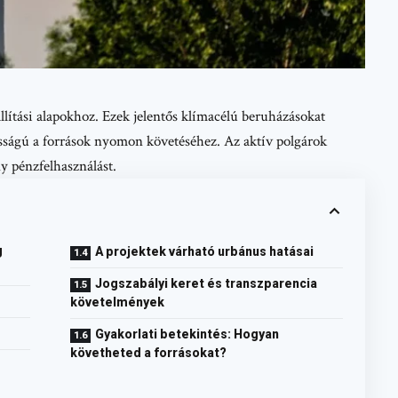
lítási alapokhoz. Ezek jelentős klímacélú beruházásokat
osságú a források nyomon követéséhez. Az aktív polgárok
ny pénzfelhasználást.
g
A projektek várható urbánus hatásai
Jogszabályi keret és transzparencia
követelmények
Gyakorlati betekintés: Hogyan
követheted a forrásokat?