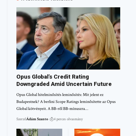
Opus Global’s Credit Rating
Downgraded Amid Uncertain Future
Opus Global hitelminősítés leminősítés: Mit jelent ez
Budapestnek? A berlini Scope Ratings leminősítette az Opus
Global kötvényeit. A BB-ről BB-mínuszra…
Szerző
Ádám Szanto
4 perces olvasmány