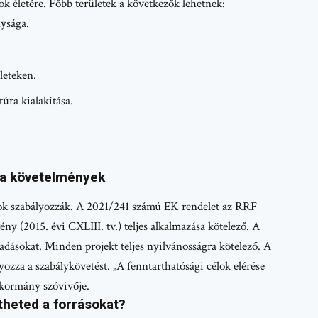
sok életére. Főbb területek a következők lehetnek:
ysága.
leteken.
túra kialakítása.
ia követelmények
lyok szabályozzák. A 2021/241 számú EK rendelet az RRF
ény (2015. évi CXLIII. tv.) teljes alkalmazása kötelező. A
adásokat. Minden projekt teljes nyilvánosságra kötelező. A
ozza a szabálykövetést. „A fenntarthatósági célok elérése
 kormány szóvivője.
theted a forrásokat?