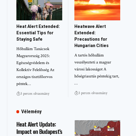
Heat Alert Extended:
Heatwave Alert
Essential Tips for
Extended:
Staying Safe
Precautions for
Hungarian Cities
Hőhullám Tanácsok
A tartós hőhullám
Magyarország 2025:
veszélyezteti a magyar
Egészségvédelem és
városi lakosságot A
Kollektív Felelősség Az
hőségriasztás péntekig tart,
országos tisztifőorvos
…
péntek…
3 perces olvasmány
3 perces olvasmány
Vélemény
Heat Alert Update:
Impact on Budapest’s