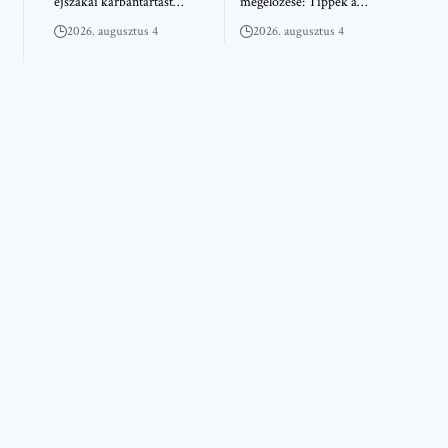
éjszakai karbantartást…
megelőzése: Tippek a…
2026. augusztus 4
2026. augusztus 4