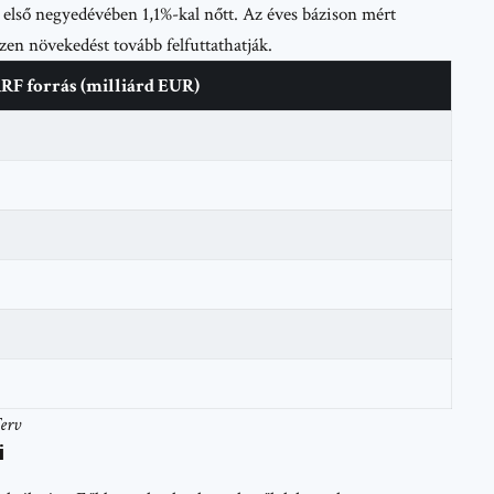
első negyedévében 1,1%-kal nőtt. Az éves bázison mért
zen növekedést tovább felfuttathatják.
RF forrás (milliárd EUR)
Terv
i