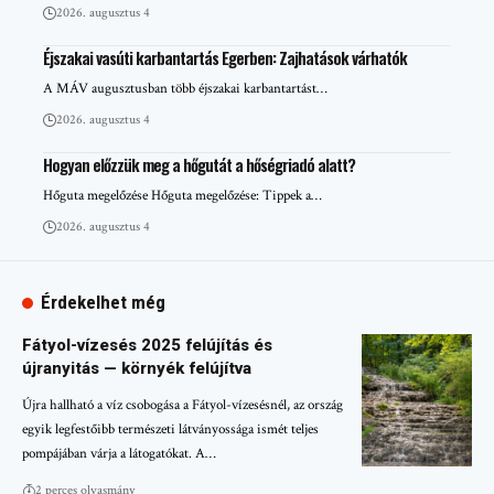
2026. augusztus 4
Éjszakai vasúti karbantartás Egerben: Zajhatások várhatók
A MÁV augusztusban több éjszakai karbantartást…
2026. augusztus 4
Hogyan előzzük meg a hőgutát a hőségriadó alatt?
Hőguta megelőzése Hőguta megelőzése: Tippek a…
2026. augusztus 4
Érdekelhet még
Fátyol-vízesés 2025 felújítás és
újranyitás — környék felújítva
Újra hallható a víz csobogása a Fátyol-vízesésnél, az ország
egyik legfestőibb természeti látványossága ismét teljes
pompájában várja a látogatókat. A…
2 perces olvasmány