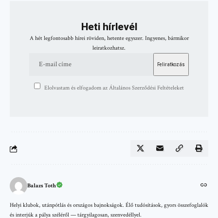
Heti hírlevél
A hét legfontosabb hírei röviden, hetente egyszer. Ingyenes, bármikor
leiratkozhatsz.
Elolvastam és elfogadom az Általános Szerződési Feltételeket
Balazs Toth
Helyi klubok, utánpótlás és országos bajnokságok. Élő tudósítások, gyors összefoglalók
és interjúk a pálya széléről — tárgyilagosan, szenvedéllyel.