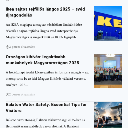
ikea sajtos tejfölös lángos 2025 – svéd
újragondolás
Az IKEA meglepte a magyar vásárlókat: limitált időre
érkezik a sajtos-tejfölös lángos svéd interpretációja
Magyarországra is megérkezett az IKEA legújabb…
2 perces olvasmány
Országos kihívás: legaktívabb
munkahelyek Magyarországon 2025
A hétköznapi irodai környezetben is fontos a mozgás – ezt
bizonyította be az idei Magyar Kihívás vállalati verseny,
amelyen 1207…
2 perces olvasmány
Balaton Water Safety: Essential Tips for
Visitors
Balaton vízbiztonság Balaton vízbiztonság: 2025-ben is
életmentő aranyszabályok a nyaralóknak A Balatoni