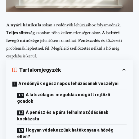
A nyári kánikula
sokan a redőnyök lehúzásához folyamodnak.
Teljes sötétség
azonban több kellemetlenséget okoz.
A beltéri
levegő minősége
jelentősen romolhat.
Penészedés
és közérzeti
problémák léphetnek fel. Megfelelő szellőztetés nélkül a hő még
csapdába is kerül.
Tartalomjegyzék
A redőnyök egész napos lehúzásának veszélyei
A látszólagos megoldás mögött rejtőző
gondok
A penész és a pára felhalmozódásának
kockázata
Hogyan védekezzünk hatékonyan a hőség
ellen?