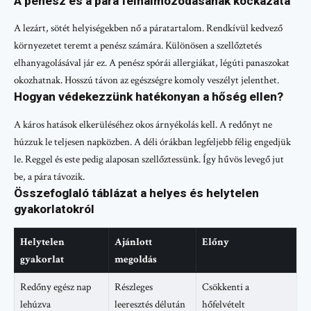
A penész és a pára felhalmozódásának kockázata
A lezárt, sötét helyiségekben nő a páratartalom. Rendkívül kedvező
környezetet teremt a penész számára. Különösen a szellőztetés
elhanyagolásával jár ez. A penész spórái allergiákat, légúti panaszokat
okozhatnak. Hosszú távon az egészségre komoly veszélyt jelenthet.
Hogyan védekezzünk hatékonyan a hőség ellen?
A káros hatások elkerüléséhez okos árnyékolás kell. A redőnyt ne
húzzuk le teljesen napközben. A déli órákban legfeljebb félig engedjük
le. Reggel és este pedig alaposan szellőztessünk. Így hűvös levegő jut
be, a pára távozik.
Összefoglaló táblázat a helyes és helytelen
gyakorlatokról
Helytelen
Ajánlott
Előny
gyakorlat
megoldás
Redőny egész nap
Részleges
Csökkenti a
lehúzva
leeresztés délután
hőfelvételt