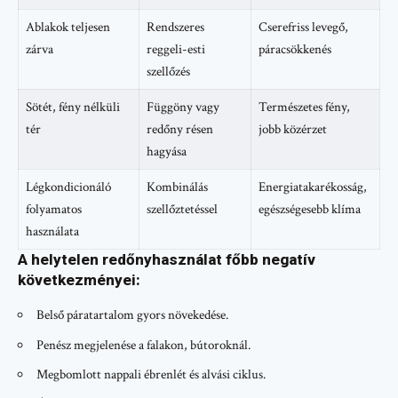
Ablakok teljesen
Rendszeres
Cserefriss levegő,
zárva
reggeli-esti
páracsökkenés
szellőzés
Sötét, fény nélküli
Függöny vagy
Természetes fény,
tér
redőny résen
jobb közérzet
hagyása
Légkondicionáló
Kombinálás
Energiatakarékosság,
folyamatos
szellőztetéssel
egészségesebb klíma
használata
A helytelen redőnyhasználat főbb negatív
következményei:
Belső páratartalom gyors növekedése.
Penész megjelenése a falakon, bútoroknál.
Megbomlott nappali ébrenlét és alvási ciklus.