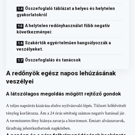
Összefoglaló táblázat a helyes és helytelen
gyakorlatokról
A helytelen redőnyhasználat főbb negatív
következményei:
Szakértők egyértelműen hangsúlyozzák a
veszélyeket.
Összefoglalás és tanácsok
A redőnyök egész napos lehúzásának
veszélyei
A látszólagos megoldás mögött rejtőző gondok
A teljes napsütés kizárása elsőre nyilvánvaló lépés. Túlzott hőfelvételt
tényleg korlátozza. Ám a 24 órás sötétség számos negatív hatással jár.
A természetes fény hiánya zavarja a bioritmust. Emiatt alvászavarok,
fáradtság jelentkezhetnek napközben.