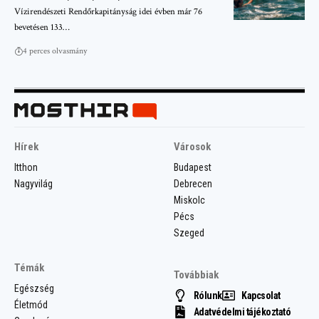
Vízirendészeti Rendőrkapitányság idei évben már 76
bevetésen 133…
4 perces olvasmány
Hírek
Városok
Itthon
Budapest
Nagyvilág
Debrecen
Miskolc
Pécs
Szeged
Témák
Továbbiak
Egészség
Rólunk
Kapcsolat
Életmód
Adatvédelmi tájékoztató