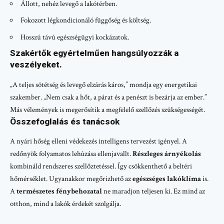
Állott, nehéz levegő a lakótérben.
Fokozott légkondicionáló függőség és költség.
Hosszú távú egészségügyi kockázatok.
Szakértők egyértelműen hangsúlyozzák a
veszélyeket.
„A teljes sötétség és levegő elzárás káros,” mondja egy energetikai
szakember. „Nem csak a hőt, a párat és a penészt is bezárja az ember.”
Más vélemények is megerősítik a megfelelő szellőzés szükségességét.
Összefoglalás és tanácsok
A nyári hőség elleni védekezés intelligens tervezést igényel. A
redőnyök folyamatos lehúzása ellenjavallt.
Részleges árnyékolás
kombináld rendszeres szellőztetéssel. Így csökkenthető a beltéri
hőmérséklet. Ugyanakkor megőrizhető az
egészséges lakóklíma
is.
A
természetes fénybehozatal
ne maradjon teljesen ki. Ez mind az
otthon, mind a lakók érdekét szolgálja.