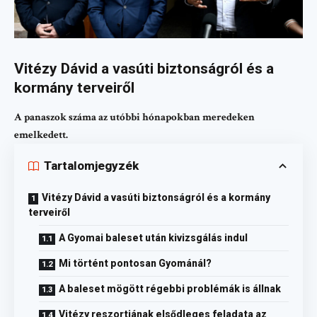
Vitézy Dávid a vasúti biztonságról és a
kormány terveiről
A panaszok száma az utóbbi hónapokban meredeken
emelkedett.
Tartalomjegyzék
Vitézy Dávid a vasúti biztonságról és a kormány
terveiről
A Gyomai baleset után kivizsgálás indul
Mi történt pontosan Gyománál?
A baleset mögött régebbi problémák is állnak
Vitézy reszortjának elsődleges feladata az