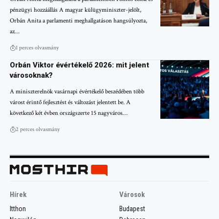
pénzügyi hozzáállás A magyar külügyminiszter-jelölt,
Orbán Anita a parlamenti meghallgatáson hangsúlyozta,
az…
1 perces olvasmány
Orbán Viktor évértékelő 2026: mit jelent
városoknak?
A miniszterelnök vasárnapi évértékelő beszédében több
várost érintő fejlesztést és változást jelentett be. A
következő két évben országszerte 15 nagyváros…
2 perces olvasmány
Hírek
Városok
Itthon
Budapest