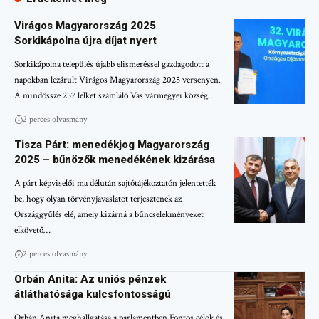
Virágos Magyarország 2025
Sorkikápolna újra díjat nyert
Sorkikápolna település újabb elismeréssel gazdagodott a
napokban lezárult Virágos Magyarország 2025 versenyen.
A mindössze 257 lelket számláló Vas vármegyei község…
2 perces olvasmány
Tisza Párt: menedékjog Magyarország
2025 – bűnözők menedékének kizárása
A párt képviselői ma délután sajtótájékoztatón jelentették
be, hogy olyan törvényjavaslatot terjesztenek az
Országgyűlés elé, amely kizárná a bűncselekményeket
elkövető…
2 perces olvasmány
Orbán Anita: Az uniós pénzek
átláthatósága kulcsfontosságú
Orbán Anita meghallgatása a parlamentben Fontos célok és