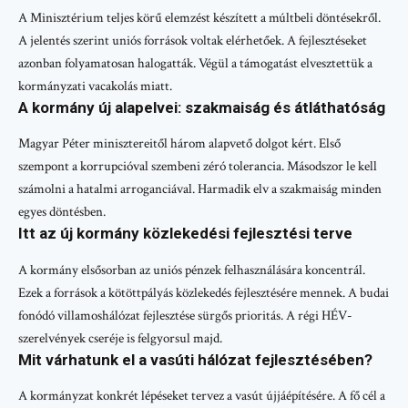
A Minisztérium teljes körű elemzést készített a múltbeli döntésekről.
A jelentés szerint uniós források voltak elérhetőek. A fejlesztéseket
azonban folyamatosan halogatták. Végül a támogatást elvesztettük a
kormányzati vacakolás miatt.
A kormány új alapelvei: szakmaiság és átláthatóság
Magyar Péter minisztereitől három alapvető dolgot kért. Első
szempont a korrupcióval szembeni zéró tolerancia. Másodszor le kell
számolni a hatalmi arroganciával. Harmadik elv a szakmaiság minden
egyes döntésben.
Itt az új kormány közlekedési fejlesztési terve
A kormány elsősorban az uniós pénzek felhasználására koncentrál.
Ezek a források a kötöttpályás közlekedés fejlesztésére mennek. A budai
fonódó villamoshálózat fejlesztése sürgős prioritás. A régi HÉV-
szerelvények cseréje is felgyorsul majd.
Mit várhatunk el a vasúti hálózat fejlesztésében?
A kormányzat konkrét lépéseket tervez a vasút újjáépítésére. A fő cél a