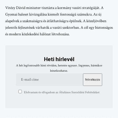
Vitézy Dávid miniszter tisztázta a kormány vasúti stratégiáját. A
Gyomai baleset kivizsgálása kiemelt fontosságú számukra. Az új
alapelvek a szakmaiságra és átláthatóságra épülnek. A közeljövőben
jelentős fejlesztések várhatók a vasúti szektorban. A cél egy biztonságos
és modern közlekedési hálózat létrehozása.
Heti hírlevél
A hét legfontosabb hírei röviden, hetente egyszer. Ingyenes, bármikor
leiratkozhatsz.
Elolvastam és elfogadom az Általános Szerződési Feltételeket