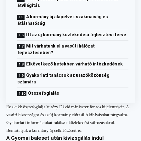
átvilágítás
A kormány új alapelvei: szakmaiság és
átláthatóság
Itt az új kormány közlekedési fejlesztési terve
Mit várhatunk el a vasúti hálózat
fejlesztésében?
Elkövetkező hetekben várható intézkedések
Gyakorlati tanácsok az utazóközönség
számára
Összefoglalás
Ez a cikk összefoglalja Vitézy Dávid miniszter fontos kijelentéseit. A
vasúti biztonságot és az új kormány előtt álló kihívásokat tárgyalta.
Gyakorlati információkat találsz a közlekedési változásokról.
Bemutatjuk a kormány új célkitűzéseit is.
A Gyomai baleset után kivizsgálás indul