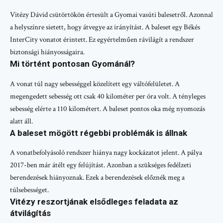
Vitézy Dávid csütörtökön értesült a Gyomai vasúti balesetről. Azonnal
a helyszínre sietett, hogy átvegye az irányítást. A baleset egy Békés
InterCity vonatot érintett. Ez egyértelműen rávilágít a rendszer
biztonsági hiányosságaira.
Mi történt pontosan Gyománál?
A vonat túl nagy sebességgel közelített egy váltófelületet. A
megengedett sebesség ott csak 40 kilométer per óra volt. A tényleges
sebesség elérte a 110 kilométert. A baleset pontos oka még nyomozás
alatt áll.
A baleset mögött régebbi problémák is állnak
A vonatbefolyásoló rendszer hiánya nagy kockázatot jelent. A pálya
2017-ben már átélt egy felújítást. Azonban a szükséges fedélzeti
berendezések hiányoznak. Ezek a berendezések előznék meg a
túlsebességet.
Vitézy reszortjának elsődleges feladata az
átvilágítás