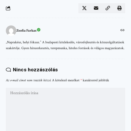
Zsofia Farkas
„Naprakész, helyi fókusz.” A budapesti közlekedés, városfejlesztés és közszolgáltatások
szakértője. Gyors hírszerkesztés, terepmunka, hiteles források és világos magyarázatok.
Nincs hozzászólás
Az e-mail címet nem tesszük közzé.
A kötelező mezőket
*
karakterrel jelöltük