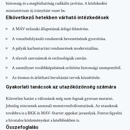
biztonság és a megbízhatóság radikális javítása. A közlekedési
minisztérium új irányítást vezet be.
Elkövetkező hetekben várható intézkedések
A MÁV műszaki állapotának átfogó felmérése.
A vonatbefolyásoló rendszerek bevezetésének gyorsítása.
A pályák karbantartási rendszerének modernizálása.
A elavult szerszámok és technológiák cseréje.
A személyzet továbbképzésének erősítése biztonsági szempontból.
Az ütemes és átlátható beruházási tervek közzététele.
Gyakorlati tanácsok az utazóközönség számára
Közvetlen hatást a változások még nem fognak gyorsan mutatni.
Jelenleg nincsenek azonnali menetrendváltoztatások. Az utasoknak
továbbra is a BKK és MÁV-Starter appokat javasoljuk. Fontos figyelni
a hivatalos közleményeket a későbbiekben is.
Összefoglalás