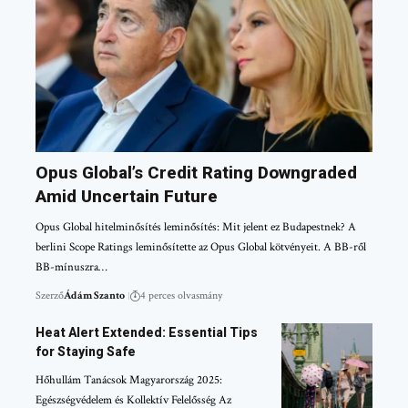
Opus Global’s Credit Rating Downgraded
Amid Uncertain Future
Opus Global hitelminősítés leminősítés: Mit jelent ez Budapestnek? A
berlini Scope Ratings leminősítette az Opus Global kötvényeit. A BB-ről
BB-mínuszra…
Szerző
Ádám Szanto
4 perces olvasmány
Heat Alert Extended: Essential Tips
for Staying Safe
Hőhullám Tanácsok Magyarország 2025:
Egészségvédelem és Kollektív Felelősség Az