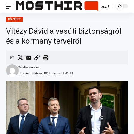
Aa
KÖZÉLET
Vitézy Dávid a vasúti biztonságról
és a kormány terveiről
Zsofia Farkas
Utoljára frissítve: 2026. május 16 02:54