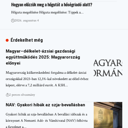
Hogyan előzzük meg a hőgutát a hőségriadó alatt?
Hőguta megelőzése Hőguta megelőzése: Tippek a…
2026. augusztus 4
Érdekelhet még
Magyar–délkelet-ázsiai gazdasági
együttműködés 2025: Magyarország
előnyei
Magyarország külkereskedelmi forgalma a délkelet-ázsiai
országokkal 2023-ban 12,3%-kal növekedett az előző évhez
képest, elérve a 7,2 milliárd eurót. A KSH…
2 perces olvasmány
NAV: Gyakori hibák az szja-bevallásban
Gyakori hibák az szja-bevallásban A bevallási időszak és a
környezet A Nemzeti Adó- és Vámhivatal (NAV) felhívta
a figyelmet a…