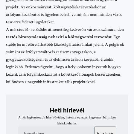
projekt. Az önkormányzati költségvetések tervezésekor az
árfolyamkockázatot is figyelembe kell venni, ám nem minden város
tesz erre fedezeti ügyleteket.
A március 31-i erősödés átmenetileg kedvező a városok számára, de a
tartós bizonytalanság nehezíti a költségvetési tervezést
. Egy
stable forint előreláthatóbb közszolgáltatási árakat jelent. A polgárok
számára az árfolyamváltozás az üzemanyagárakon, a
gyógyszerköltségeken és az élelmiszerárakon keresztül érződik
leginkább. Érdemes figyelni, hogy a helyi önkormányzatok hogyan
kezelik az árfolyamkockázatot a következő hónapok beszerzéseiben,
különösen a nagyobb infrastrukturális projekteknél.
Heti hírlevél
A hét legfontosabb hírei röviden, hetente egyszer. Ingyenes, bármikor
leiratkozhatsz.