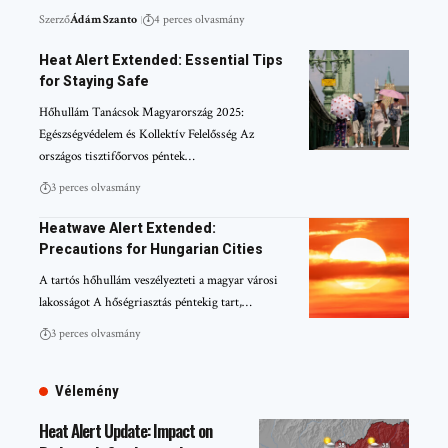
Szerző
Ádám Szanto
4 perces olvasmány
Heat Alert Extended: Essential Tips
for Staying Safe
Hőhullám Tanácsok Magyarország 2025:
Egészségvédelem és Kollektív Felelősség Az
országos tisztifőorvos péntek…
3 perces olvasmány
Heatwave Alert Extended:
Precautions for Hungarian Cities
A tartós hőhullám veszélyezteti a magyar városi
lakosságot A hőségriasztás péntekig tart,…
3 perces olvasmány
Vélemény
Heat Alert Update: Impact on