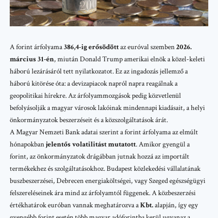
A forint árfolyama
386,4-ig erősödött
az euróval szemben
2026.
március 31-én
, miután
Donald Trump
amerikai elnök a közel-keleti
háború lezárásáról tett nyilatkozatot. Ez az ingadozás jellemző a
háború kitörése óta: a devizapiacok napról napra reagálnak a
geopolitikai hírekre. Az árfolyammozgások pedig közvetlenül
befolyásolják a magyar városok lakóinak mindennapi kiadásait, a helyi
önkormányzatok beszerzéseit és a közszolgáltatások árát.
A
Magyar Nemzeti Bank
adatai szerint a forint árfolyama az elmúlt
hónapokban
jelentős volatilitást mutatott
. Amikor gyengül a
forint, az önkormányzatok drágábban jutnak hozzá az importált
termékekhez és szolgáltatásokhoz.
Budapest
közlekedési vállalatának
buszbeszerzései,
Debrecen
energiaköltségei, vagy
Szeged
egészségügyi
felszereléseinek ára mind az árfolyamtól függenek. A közbeszerzési
értékhatárok euróban vannak meghatározva a
Kbt.
alapján, így egy
gyengébb forint esetén több magyar adóforintba kerül ugyanaz a