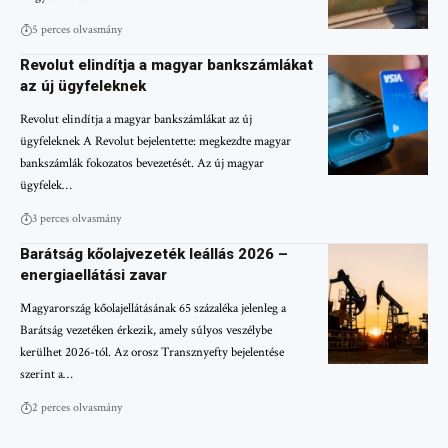
5 perces olvasmány
Revolut elindítja a magyar bankszámlákat
az új ügyfeleknek
Revolut elindítja a magyar bankszámlákat az új
ügyfeleknek A Revolut bejelentette: megkezdte magyar
bankszámlák fokozatos bevezetését. Az új magyar
ügyfelek…
3 perces olvasmány
Barátság kőolajvezeték leállás 2026 –
energiaellátási zavar
Magyarország kőolajellátásának 65 százaléka jelenleg a
Barátság vezetéken érkezik, amely súlyos veszélybe
kerülhet 2026-tól. Az orosz Transznyefty bejelentése
szerint a…
2 perces olvasmány