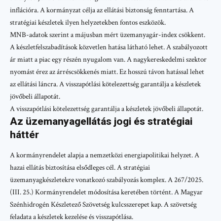
inflációra. A kormányzat célja az ellátási biztonság fenntartása. A
stratégiai készletek ilyen helyzetekben fontos eszközök.
MNB-adatok szerint a májusban mért üzemanyagár-index csökkent.
A készletfelszabadítások közvetlen hatása látható lehet. A szabályozott
ár miatt a piac egy részén nyugalom van. A nagykereskedelmi szektor
nyomást érez az árréscsökkenés miatt. Ez hosszú távon hatással lehet
az ellátási láncra. A visszapótlási kötelezettség garantálja a készletek
jövőbeli állapotát.
A visszapótlási kötelezettség garantálja a készletek jövőbeli állapotát.
Az üzemanyagellátás jogi és stratégiai
háttér
A kormányrendelet alapja a nemzetközi energiapolitikai helyzet. A
hazai ellátás biztosítása elsődleges cél. A stratégiai
üzemanyagkészletekre vonatkozó szabályozás komplex. A 267/2025.
(III. 25.) Kormányrendelet módosítása keretében történt. A Magyar
Szénhidrogén Készletező Szövetség kulcsszerepet kap. A szövetség
feladata a készletek kezelése és visszapótlása.