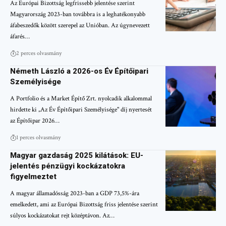
Az Európai Bizottság legfrissebb jelentése szerint
Magyarország 2023-ban továbbra is a leghatékonyabb
áfabeszedők között szerepel az Unióban. Az úgynevezett
áfarés…
2 perces olvasmány
Németh László a 2026-os Év Építőipari
Személyisége
A Portfolio és a Market Építő Zrt. nyolcadik alkalommal
hirdette ki „Az Év Építőipari Személyisége" díj nyertesét
az Építőipar 2026…
1 perces olvasmány
Magyar gazdaság 2025 kilátások: EU-
jelentés pénzügyi kockázatokra
figyelmeztet
A magyar államadósság 2023-ban a GDP 73,5%-ára
emelkedett, ami az Európai Bizottság friss jelentése szerint
súlyos kockázatokat rejt középtávon. Az…