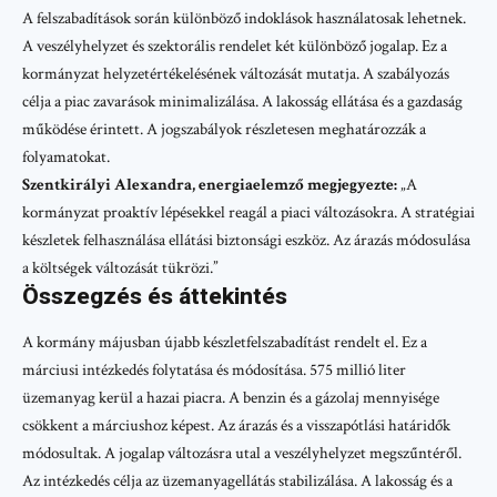
A felszabadítások során különböző indoklások használatosak lehetnek.
A veszélyhelyzet és szektorális rendelet két különböző jogalap. Ez a
kormányzat helyzetértékelésének változását mutatja. A szabályozás
célja a piac zavarások minimalizálása. A lakosság ellátása és a gazdaság
működése érintett. A jogszabályok részletesen meghatározzák a
folyamatokat.
Szentkirályi Alexandra, energiaelemző megjegyezte:
„A
kormányzat proaktív lépésekkel reagál a piaci változásokra. A stratégiai
készletek felhasználása ellátási biztonsági eszköz. Az árazás módosulása
a költségek változását tükrözi.”
Összegzés és áttekintés
A kormány májusban újabb készletfelszabadítást rendelt el. Ez a
márciusi intézkedés folytatása és módosítása. 575 millió liter
üzemanyag kerül a hazai piacra. A benzin és a gázolaj mennyisége
csökkent a márciushoz képest. Az árazás és a visszapótlási határidők
módosultak. A jogalap változásra utal a veszélyhelyzet megszűntéről.
Az intézkedés célja az üzemanyagellátás stabilizálása. A lakosság és a