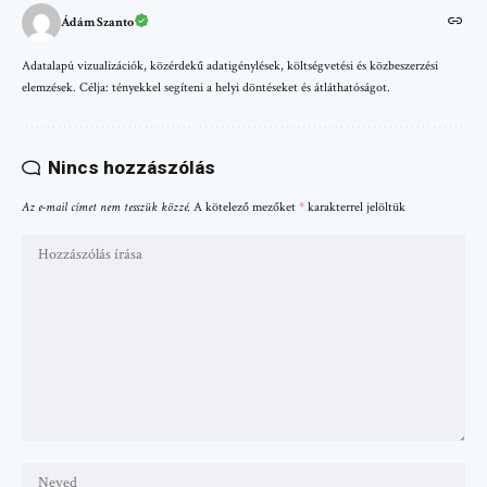
Ádám Szanto
Adatalapú vizualizációk, közérdekű adatigénylések, költségvetési és közbeszerzési
elemzések. Célja: tényekkel segíteni a helyi döntéseket és átláthatóságot.
Nincs hozzászólás
Az e-mail címet nem tesszük közzé.
A kötelező mezőket
*
karakterrel jelöltük