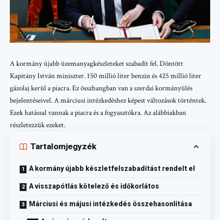
A kormány újabb üzemanyagkészleteket szabadít fel. Döntött
Kapitány István miniszter. 150 millió liter benzin és 425 millió liter
gázolaj kerül a piacra. Ez összhangban van a szerdai kormányülés
bejelentéseivel. A márciusi intézkedéshez képest változások történtek.
Ezek hatással vannak a piacra és a fogyasztókra. Az alábbiakban
részletezzük ezeket.
Tartalomjegyzék
A kormány újabb készletfelszabadítást rendelt el
A visszapótlás kötelező és időkorlátos
Márciusi és májusi intézkedés összehasonlítása