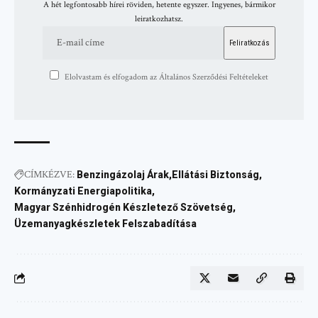
A hét legfontosabb hírei röviden, hetente egyszer. Ingyenes, bármikor
leiratkozhatsz.
Elolvastam és elfogadom az Általános Szerződési Feltételeket
CÍMKÉZVE:
Benzingázolaj Árak
Ellátási Biztonság
Kormányzati Energiapolitika
Magyar Szénhidrogén Készletező Szövetség
Üzemanyagkészletek Felszabadítása