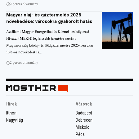
2 perces olvasmány
Magyar olaj- és gáztermelés 2025
növekedése: városokra gyakorolt hatás
Az állami Magyar Energetikai és Közmű-szabályozási
Hivatal (MEKH) legfrissebb jelentése szerint
Magyarország kőolaj- és földgáztermelése 2025-ben akár
15%-os növekedést is…
2 perces olvasmány
Hírek
Városok
Itthon
Budapest
Nagyvilág
Debrecen
Miskolc
Pécs