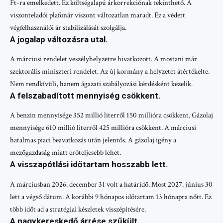
Ft-ra emelkedett. Ez költségalapú árkorrekciónak tekinthető. A
viszonteladói plafonár viszont változatlan maradt. Ez a védett
végfelhasználói ár stabilizálását szolgálja.
A jogalap változásra utal.
A márciusi rendelet veszélyhelyzetre hivatkozott. A mostani már
szektorális miniszteri rendelet. Az új kormány a helyzetet átértékelte.
Nem rendkívüli, hanem ágazati szabályozási kérdésként kezelik.
A felszabadított mennyiség csökkent.
A benzin mennyisége 352 millió literről 150 millióra csökkent. Gázolaj
mennyisége 610 millió literről 425 millióra csökkent. A márciusi
hatalmas piaci beavatkozás után jelentős. A gázolaj igény a
mezőgazdaság miatt erőteljesebb lehet.
A visszapótlási időtartam hosszabb lett.
A márciusban 2026. december 31 volt a határidő. Most 2027. június 30
lett a végső dátum. A korábbi 9 hónapos időtartam 13 hónapra nőtt. Ez
több időt ad a stratégiai készletek visszépítésére.
A nagykereskedő árrése szűkült.