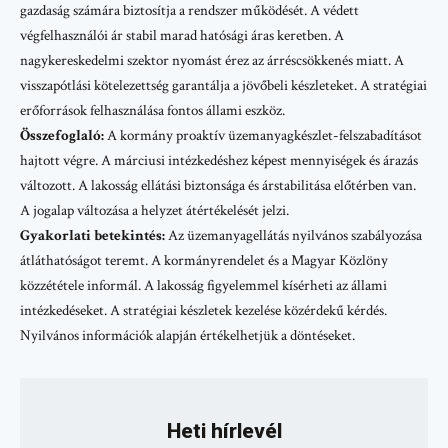
gazdaság számára biztosítja a rendszer működését. A védett
végfelhasználói ár stabil marad hatósági áras keretben. A
nagykereskedelmi szektor nyomást érez az árréscsökkenés miatt. A
visszapótlási kötelezettség garantálja a jövőbeli készleteket. A stratégiai
erőforrások felhasználása fontos állami eszköz.
Összefoglaló:
A kormány proaktív üzemanyagkészlet-felszabadításot
hajtott végre. A márciusi intézkedéshez képest mennyiségek és árazás
változott. A lakosság ellátási biztonsága és árstabilitása előtérben van.
A jogalap változása a helyzet átértékelését jelzi.
Gyakorlati betekintés:
Az üzemanyagellátás nyilvános szabályozása
átláthatóságot teremt. A kormányrendelet és a Magyar Közlöny
közzététele informál. A lakosság figyelemmel kísérheti az állami
intézkedéseket. A stratégiai készletek kezelése közérdekű kérdés.
Nyilvános információk alapján értékelhetjük a döntéseket.
Heti hírlevél