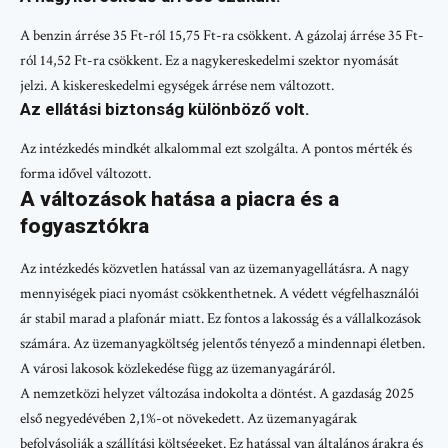
A benzin árrése 35 Ft-ról 15,75 Ft-ra csökkent. A gázolaj árrése 35 Ft-
ról 14,52 Ft-ra csökkent. Ez a nagykereskedelmi szektor nyomását
jelzi. A kiskereskedelmi egységek árrése nem változott.
Az ellátási biztonság különböző volt.
Az intézkedés mindkét alkalommal ezt szolgálta. A pontos mérték és
forma idővel változott.
A változások hatása a piacra és a
fogyasztókra
Az intézkedés közvetlen hatással van az üzemanyagellátásra. A nagy
mennyiségek piaci nyomást csökkenthetnek. A védett végfelhasználói
ár stabil marad a plafonár miatt. Ez fontos a lakosság és a vállalkozások
számára. Az üzemanyagköltség jelentős tényező a mindennapi életben.
A városi lakosok közlekedése függ az üzemanyagáráról.
A nemzetközi helyzet változása indokolta a döntést. A gazdaság 2025
első negyedévében 2,1%-ot növekedett. Az üzemanyagárak
befolyásolják a szállítási költségeket. Ez hatással van általános árakra és