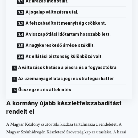
Az árazás módosult.
A jogalap változásra utal.
A felszabadított mennyiség csökkent.
A visszapótlási időtartam hosszabb lett.
A nagykereskedő árrése szűkült.
Az ellátási biztonság különböző volt.
A változások hatása a piacra és a fogyasztókra
Az üzemanyagellátás jogi és stratégiai háttér
Összegzés és áttekintés
A kormány újabb készletfelszabadítást
rendelt el
A Magyar Közlöny csütörtöki kiadása tartalmazza a rendeletet. A
Magyar Szénhidrogén Készletező Szövetség kap az utasítást. A hazai