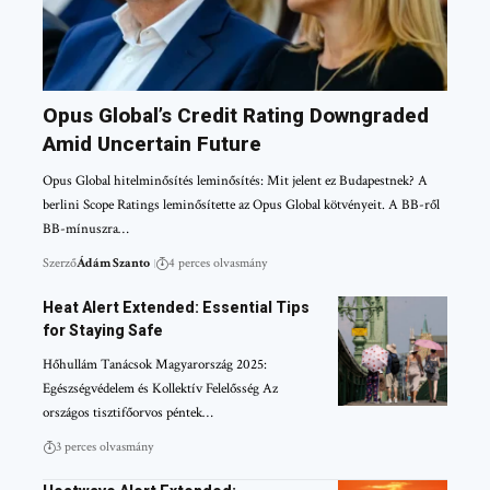
Opus Global’s Credit Rating Downgraded
Amid Uncertain Future
Opus Global hitelminősítés leminősítés: Mit jelent ez Budapestnek? A
berlini Scope Ratings leminősítette az Opus Global kötvényeit. A BB-ről
BB-mínuszra…
Szerző
Ádám Szanto
4 perces olvasmány
Heat Alert Extended: Essential Tips
for Staying Safe
Hőhullám Tanácsok Magyarország 2025:
Egészségvédelem és Kollektív Felelősség Az
országos tisztifőorvos péntek…
3 perces olvasmány