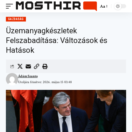
Aa
GAZDASÁG
Üzemanyagkészletek
Felszabadítása: Változások és
Hatások
Ádám Szanto
Utoljára frissítve: 2026. május 15 03:48