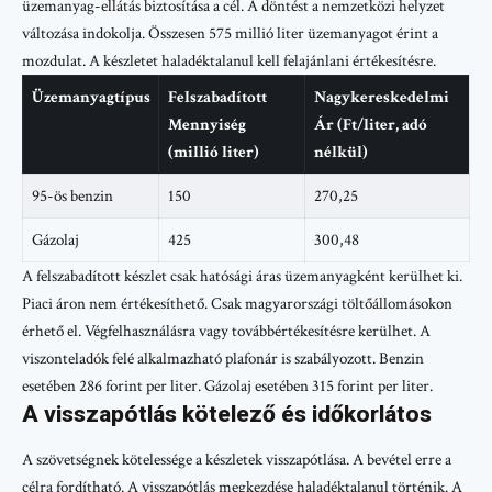
üzemanyag-ellátás biztosítása a cél. A döntést a nemzetközi helyzet
változása indokolja. Összesen 575 millió liter üzemanyagot érint a
mozdulat. A készletet haladéktalanul kell felajánlani értékesítésre.
Üzemanyagtípus
Felszabadított
Nagykereskedelmi
Mennyiség
Ár (Ft/liter, adó
(millió liter)
nélkül)
95-ös benzin
150
270,25
Gázolaj
425
300,48
A felszabadított készlet csak hatósági áras üzemanyagként kerülhet ki.
Piaci áron nem értékesíthető. Csak magyarországi töltőállomásokon
érhető el. Végfelhasználásra vagy továbbértékesítésre kerülhet. A
viszonteladók felé alkalmazható plafonár is szabályozott. Benzin
esetében 286 forint per liter. Gázolaj esetében 315 forint per liter.
A visszapótlás kötelező és időkorlátos
A szövetségnek kötelessége a készletek visszapótlása. A bevétel erre a
célra fordítható. A visszapótlás megkezdése haladéktalanul történik. A