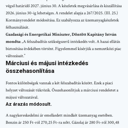
végső határidő 2027. június 30. A készletek megvásárlása és kiszállítása
2026. június 30-ig lehetséges. A rendelet alapja a 267/2025. (III. 25.)
Kormányrendelet módosítása. Ez szabályozza az üzemanyagkészletek
felhasználását.
Gazdasági és Energetikai Miniszter, Döntött Kapitány István
mondta:
„A felszabadítás szükségszerű intézkedés volt. A hazai ellátás
biztosítása érdekében történt. Figyelemmel kísérjük a nemzetközi piac
változásait.”
Márciusi és májusi intézkedés
összehasonlítása
Fontos különbségek vannak a két felszabadítás között. Ezek a piaci
helyzet változását tükrözik. Összehasonlítjuk a márciusi rendeletet a
májusi változatával.
Az árazás módosult.
A nagykereskedelmi ár emelkedett mindkét üzemanyag esetében.
Benzin ár 250 Ft-ról 270,25 Ft-ra nőtt. Gázolaj ár 280 Ft-ról 300,48