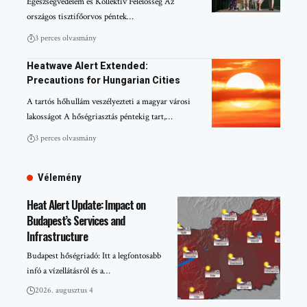
Egészségvédelem és Kollektív Felelősség Az
országos tisztifőorvos péntek…
3 perces olvasmány
Heatwave Alert Extended:
Precautions for Hungarian Cities
A tartós hőhullám veszélyezteti a magyar városi
lakosságot A hőségriasztás péntekig tart,…
3 perces olvasmány
Vélemény
Heat Alert Update: Impact on
Budapest’s Services and
Infrastructure
Budapest hőségriadó: Itt a legfontosabb
infó a vízellátásról és a…
2026. augusztus 4