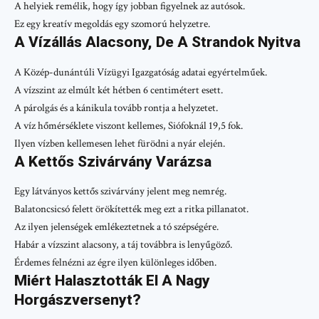
A helyiek remélik, hogy így jobban figyelnek az autósok.
Ez egy kreatív megoldás egy szomorú helyzetre.
A Vízállás Alacsony, De A Strandok Nyitva
A Közép-dunántúli Vízügyi Igazgatóság adatai egyértelműek.
A vízszint az elmúlt két hétben 6 centimétert esett.
A párolgás és a kánikula tovább rontja a helyzetet.
A víz hőmérséklete viszont kellemes, Siófoknál 19,5 fok.
Ilyen vízben kellemesen lehet fürödni a nyár elején.
A Kettős Szivárvány Varázsa
Egy látványos kettős szivárvány jelent meg nemrég.
Balatoncsicsó felett örökítették meg ezt a ritka pillanatot.
Az ilyen jelenségek emlékeztetnek a tó szépségére.
Habár a vízszint alacsony, a táj továbbra is lenyűgöző.
Érdemes felnézni az égre ilyen különleges időben.
Miért Halasztották El A Nagy
Horgászversenyt?