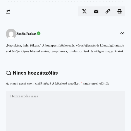
Zsofia Farkas
„Naprakész, helyi fókusz.” A budapesti közlekedés, városfejlesztés és közszolgáltatások
szakértője. Gyors hírszerkesztés, terepmunka, hiteles források és világos magyarázatok.
Nincs hozzászólás
Az e-mail címet nem tesszük közzé.
A kötelező mezőket
*
karakterrel jelöltük