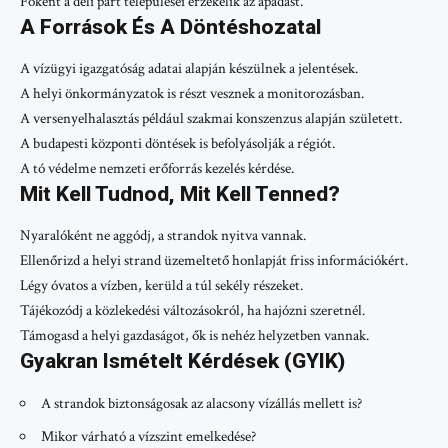
Főként a déli part települései érzékelik az apadást.
A Források És A Döntéshozatal
A vízügyi igazgatóság adatai alapján készülnek a jelentések.
A helyi önkormányzatok is részt vesznek a monitorozásban.
A versenyelhalasztás például szakmai konszenzus alapján született.
A budapesti központi döntések is befolyásolják a régiót.
A tó védelme nemzeti erőforrás kezelés kérdése.
Mit Kell Tudnod, Mit Kell Tenned?
Nyaralóként ne aggódj, a strandok nyitva vannak.
Ellenőrizd a helyi strand üzemeltető honlapját friss információkért.
Légy óvatos a vízben, kerüld a túl sekély részeket.
Tájékozódj a közlekedési változásokról, ha hajózni szeretnél.
Támogasd a helyi gazdaságot, ők is nehéz helyzetben vannak.
Gyakran Ismételt Kérdések (GYIK)
A strandok biztonságosak az alacsony vízállás mellett is?
Mikor várható a vízszint emelkedése?