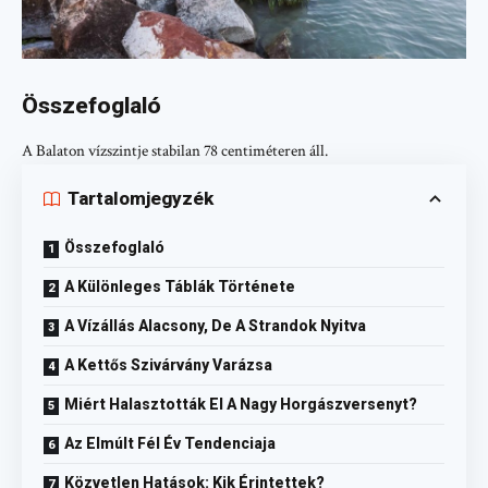
Összefoglaló
A Balaton vízszintje stabilan 78 centiméteren áll.
Tartalomjegyzék
Összefoglaló
A Különleges Táblák Története
A Vízállás Alacsony, De A Strandok Nyitva
A Kettős Szivárvány Varázsa
Miért Halasztották El A Nagy Horgászversenyt?
Az Elmúlt Fél Év Tendenciaja
Közvetlen Hatások: Kik Érintettek?