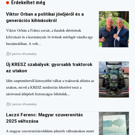
Érdekelhet még
Viktor Orban a politikai jövőjéről és a
generációs kihívásokról
Viktor Orbán a Fidesz sorsát, a fiatalok elérésének
kihívásait és a kormányzás 16 évének mérlegét vázolta egy
beszámolóban. A volt…
3 perces olvasmány
Új KRESZ szabályok: gyorsabb traktorok
az utakon
Idén szeptembertől könnyebbé válhat a traktorok előzése az
utakon, mivel a KRESZ módosítás lehetővé teszi a
záróvonal átlépését biztonságos feltételek…
2 perces olvasmány
Laczó Ferenc: Magyar szuverenitás
2025 változása
A magyar szuverenitásvédelem jelentős változásokon ment