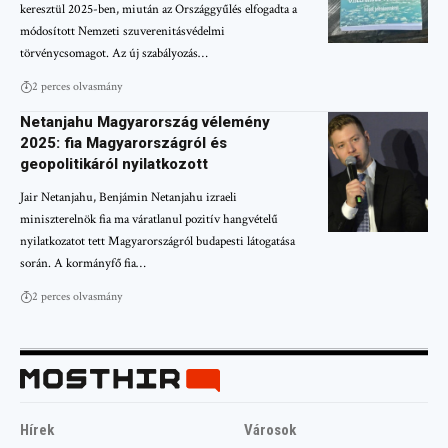
keresztül 2025-ben, miután az Országgyűlés elfogadta a
módosított Nemzeti szuverenitásvédelmi
törvénycsomagot. Az új szabályozás…
2 perces olvasmány
Netanjahu Magyarország vélemény
2025: fia Magyarországról és
geopolitikáról nyilatkozott
Jair Netanjahu, Benjámin Netanjahu izraeli
miniszterelnök fia ma váratlanul pozitív hangvételű
nyilatkozatot tett Magyarországról budapesti látogatása
során. A kormányfő fia…
2 perces olvasmány
Hírek
Városok