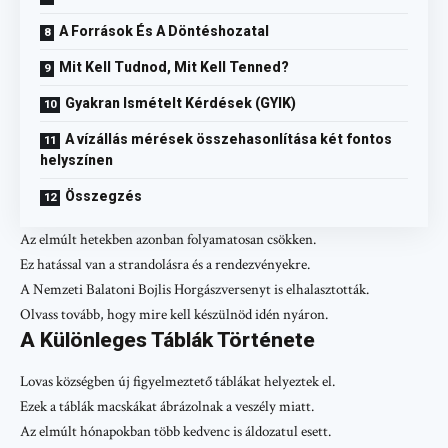
A Források És A Döntéshozatal
Mit Kell Tudnod, Mit Kell Tenned?
Gyakran Ismételt Kérdések (GYIK)
A vízállás mérések összehasonlítása két fontos
helyszínen
Összegzés
Az elmúlt hetekben azonban folyamatosan csökken.
Ez hatással van a strandolásra és a rendezvényekre.
A Nemzeti Balatoni Bojlis Horgászversenyt is elhalasztották.
Olvass tovább, hogy mire kell készülnöd idén nyáron.
A Különleges Táblák Története
Lovas községben új figyelmeztető táblákat helyeztek el.
Ezek a táblák macskákat ábrázolnak a veszély miatt.
Az elmúlt hónapokban több kedvenc is áldozatul esett.