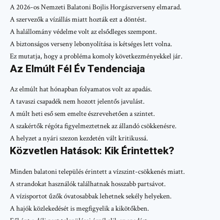
A 2026-os Nemzeti Balatoni Bojlis Horgászverseny elmarad.
A szervezők a vízállás miatt hozták ezt a döntést.
A halállomány védelme volt az elsődleges szempont.
A biztonságos verseny lebonyolítása is kétséges lett volna.
Ez mutatja, hogy a probléma komoly következményekkel jár.
Az Elmúlt Fél Év Tendenciaja
Az elmúlt hat hónapban folyamatos volt az apadás.
A tavaszi csapadék nem hozott jelentős javulást.
A múlt heti eső sem emelte észrevehetően a szintet.
A szakértők régóta figyelmeztetnek az állandó csökkenésre.
A helyzet a nyári szezon kezdetén vált kritikussá.
Közvetlen Hatások: Kik Érintettek?
Minden balatoni település érintett a vízszint-csökkenés miatt.
A strandokat használók találhatnak hosszabb partsávot.
A vízisportot űzők óvatosabbak lehetnek sekély helyeken.
A hajók közlekedését is megfigyelik a kikötőkben.