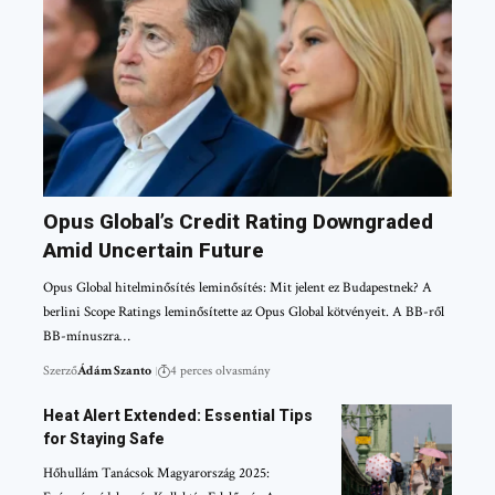
Opus Global’s Credit Rating Downgraded
Amid Uncertain Future
Opus Global hitelminősítés leminősítés: Mit jelent ez Budapestnek? A
berlini Scope Ratings leminősítette az Opus Global kötvényeit. A BB-ről
BB-mínuszra…
Szerző
Ádám Szanto
4 perces olvasmány
Heat Alert Extended: Essential Tips
for Staying Safe
Hőhullám Tanácsok Magyarország 2025: