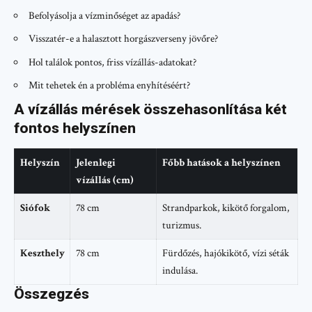
Befolyásolja a vízminőséget az apadás?
Visszatér-e a halasztott horgászverseny jövőre?
Hol találok pontos, friss vízállás-adatokat?
Mit tehetek én a probléma enyhítéséért?
A vízállás mérések összehasonlítása két
fontos helyszínen
Helyszín
Jelenlegi
Főbb hatások a helyszínen
vízállás (cm)
Siófok
78 cm
Strandparkok, kikötő forgalom,
turizmus.
Keszthely
78 cm
Fürdőzés, hajókikötő, vízi séták
indulása.
Összegzés