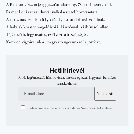
A Balaton vízszintje aggasztóan alacsony, 78 centiméteren áll.
Ez már konkrét rendezvényelhalasztásokhoz vezetett.
A turizmus azonban folytatódik, a strandok nyitva állnak.
A helyiek kreatív megoldásokkal küzdenek a kihívások ellen.
Tájékozódj, légy óvatos, és élvezd a tó szépségét.
Közösen vigyázzunk a „magyar tengerünkre” a jövőért.
Heti hírlevél
A hét legfontosabb hírei röviden, hetente egyszer. Ingyenes, bármikor
leiratkozhatsz.
Elolvastam és elfogadom az Általános Szerződési Feltételeket