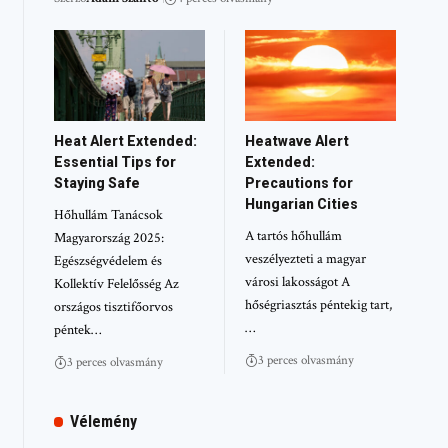
Heat Alert Extended:
Heatwave Alert
Essential Tips for
Extended:
Staying Safe
Precautions for
Hungarian Cities
Hőhullám Tanácsok
A tartós hőhullám
Magyarország 2025:
veszélyezteti a magyar
Egészségvédelem és
városi lakosságot A
Kollektív Felelősség Az
hőségriasztás péntekig tart,
országos tisztifőorvos
…
péntek…
3 perces olvasmány
3 perces olvasmány
Vélemény