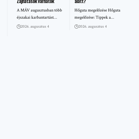
Zajhatások várhatók
alatt?
A MÁV augusztusban több
Hőguta megelőzése Hőguta
éjszakai karbantartást…
megelőzése: Tippek a…
2026. augusztus 4
2026. augusztus 4