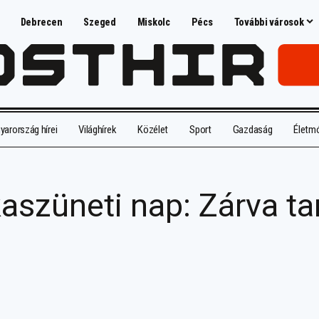
Debrecen
Szeged
Miskolc
Pécs
További városok
arország hírei
Világhírek
Közélet
Sport
Gazdaság
Életm
szüneti nap: Zárva ta