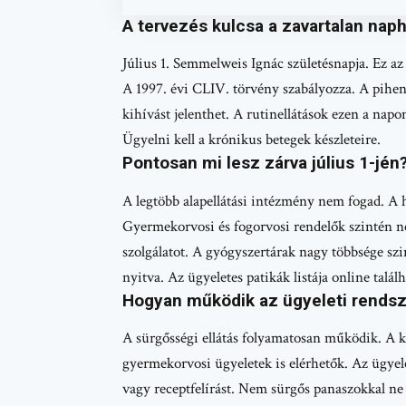
A tervezés kulcsa a zavartalan nap
Július 1. Semmelweis Ignác születésnapja. Ez a
A 1997. évi CLIV. törvény szabályozza. A pihené
kihívást jelenthet. A rutinellátások ezen a napo
Ügyelni kell a krónikus betegek készleteire.
Pontosan mi lesz zárva július 1-jén
A legtöbb alapellátási intézmény nem fogad. A h
Gyermekorvosi és fogorvosi rendelők szintén
szolgálatot. A gyógyszertárak nagy többsége sz
nyitva. Az ügyeletes patikák listája online talá
Hogyan működik az ügyeleti rendsz
A sürgősségi ellátás folyamatosan működik. A kó
gyermekorvosi ügyeletek is elérhetők. Az ügyele
vagy receptfelírást. Nem sürgős panaszokkal ne 