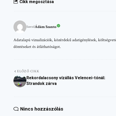
Cikk megosztása
Ádám Szanto
Szerző
Adatalapú vizualizációk, közérdekű adatigénylések, költségvetés
döntéseket és átláthatóságot.
ELŐZŐ CIKK
Rekordalacsony vízállás Velencei-tónál:
Strandok zárva
Nincs hozzászólás