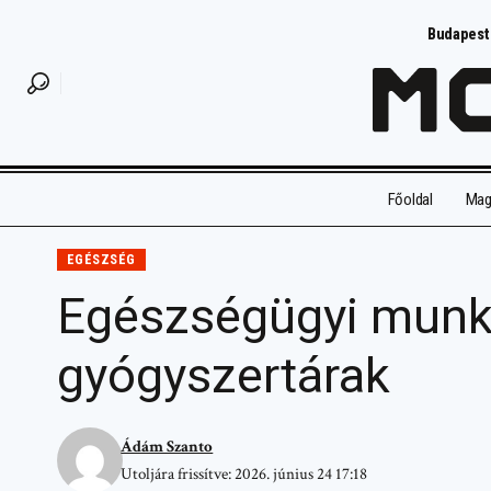
Budapest
Főoldal
Magy
EGÉSZSÉG
Egészségügyi munka
gyógyszertárak
Ádám Szanto
Utoljára frissítve: 2026. június 24 17:18