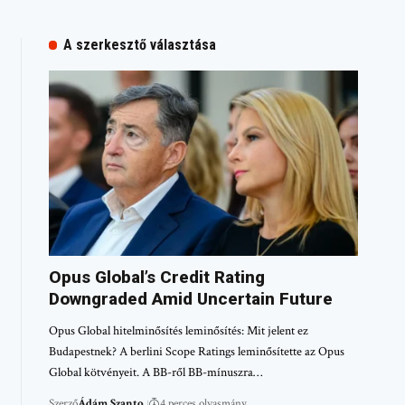
A szerkesztő választása
Opus Global’s Credit Rating
Downgraded Amid Uncertain Future
Opus Global hitelminősítés leminősítés: Mit jelent ez
Budapestnek? A berlini Scope Ratings leminősítette az Opus
Global kötvényeit. A BB-ről BB-mínuszra…
Szerző
Ádám Szanto
4 perces olvasmány