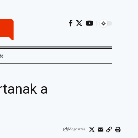
ód
rtanak a
Megosztás