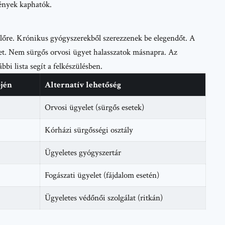
mények kaphatók.
előre. Krónikus gyógyszerekből szerezzenek be elegendőt. A
het. Nem sürgős orvosi ügyet halasszatok másnapra. Az
bbi lista segít a felkészülésben.
-jén
Alternatív lehetőség
Orvosi ügyelet (sürgős esetek)
Kórházi sürgősségi osztály
Ügyeletes gyógyszertár
Fogászati ügyelet (fájdalom esetén)
Ügyeletes védőnői szolgálat (ritkán)