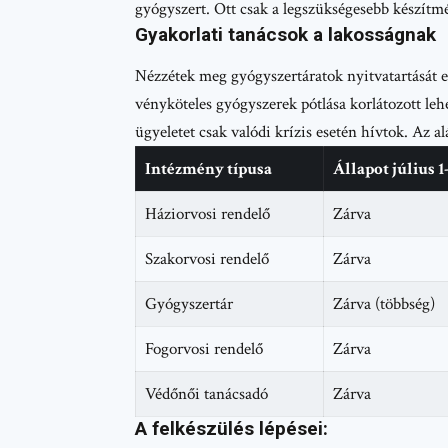
gyógyszert. Ott csak a legszükségesebb készít
Gyakorlati tanácsok a lakosságnak
Nézzétek meg gyógyszertáratok nyitvatartását 
vényköteles gyógyszerek pótlása korlátozott le
ügyeletet csak valódi krízis esetén hívtok. Az alá
Intézmény típusa
Állapot július 1
Háziorvosi rendelő
Zárva
Szakorvosi rendelő
Zárva
Gyógyszertár
Zárva (többség)
Fogorvosi rendelő
Zárva
Védőnői tanácsadó
Zárva
A felkészülés lépései: