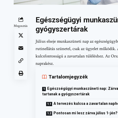
Egészségügyi munkaszüne
Megosztás
gyógyszertárak
Július elseje munkaszüneti nap az egészségügybe
rutinellátás szünetel, csak az ügyelet működik.
kulcsfontosságú a zavartalan túléléshez. Az Or
naprakész.
Tartalomjegyzék
Egészségügyi munkaszüneti nap: Zárv
tartanak a gyógyszertárak
A tervezés kulcsa a zavartalan naph
Pontosan mi lesz zárva július 1-jén?