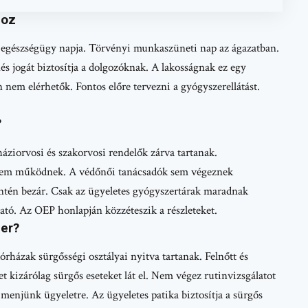
hoz
z egészségügy napja. Törvényi munkaszüneti nap az ágazatban.
s jogát biztosítja a dolgozóknak. A lakosságnak ez egy
n nem elérhetők. Fontos előre tervezni a gyógyszerellátást.
?
áziorvosi és szakorvosi rendelők zárva tartanak.
 nem működnek. A védőnői tanácsadók sem végeznek
intén bezár. Csak az ügyeletes gyógyszertárak maradnak
lható. Az OEP honlapján közzéteszik a részleteket.
er?
rházak sürgősségi osztályai nyitva tartanak. Felnőtt és
t kizárólag sürgős eseteket lát el. Nem végez rutinvizsgálatot
menjünk ügyeletre. Az ügyeletes patika biztosítja a sürgős