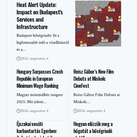
Heat Alert Update:
Impact on Budapest’s
Services and
Infrastructure
Budapest hőségriadó: Itt a
legfontosabb infó a vízellátásról
és a…
2026. augusztus 4
Hungary Surpasses Czech
Reisz Gábor’s New Film
Republic in European
Debuts at Miskolc
Minimum Wage Ranking
CineFest
Magyar minimálbér rangsor
Reisz Gábor Film Debuts at
2025: Mit jelent…
Miskolc…
2026. augusztus 4
2026. augusztus 4
Éjszakai vasúti
Hogyan előzzük meg a
karbantartás Egerben:
hőgutát a hőségriadó