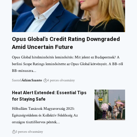
Opus Global’s Credit Rating Downgraded
Amid Uncertain Future
Opus Global hitelminősítés leminősítés: Mit jelent ez Budapestnek? A
berlini Scope Ratings leminősítette az Opus Global kötvényeit. A BB-ről
BB-mínuszra…
Szerző
Ádám Szanto
4 perces olvasmány
Heat Alert Extended: Essential Tips
for Staying Safe
Hőhullám Tanácsok Magyarország 2025:
Egészségvédelem és Kollektív Felelősség Az
országos tisztifőorvos péntek…
3 perces olvasmány