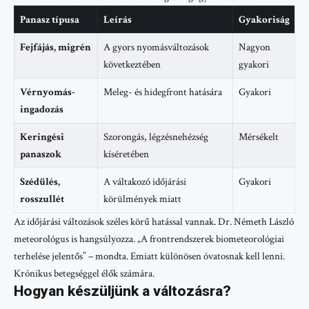
Panasz típusa
Leírás
Gyakoriság
Fejfájás, migrén
A gyors nyomásváltozások
Nagyon
következtében
gyakori
Vérnyomás-
Meleg- és hidegfront hatására
Gyakori
ingadozás
Keringési
Szorongás, légzésnehézség
Mérsékelt
panaszok
kíséretében
Szédülés,
A váltakozó időjárási
Gyakori
rosszullét
körülmények miatt
Az időjárási változások széles körű hatással vannak. Dr. Németh László
meteorológus is hangsúlyozza. „A frontrendszerek biometeorológiai
terhelése jelentős” – mondta. Emiatt különösen óvatosnak kell lenni.
Krónikus betegséggel élők számára.
Hogyan készüljünk a változásra?