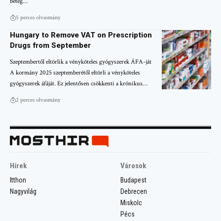
beteg…
5 perces olvasmány
Hungary to Remove VAT on Prescription
Drugs from September
Szeptembertől eltörlik a vényköteles gyógyszerek ÁFA-ját
A kormány 2025 szeptemberétől eltörli a vényköteles
gyógyszerek áfáját. Ez jelentősen csökkenti a krónikus…
2 perces olvasmány
Hírek
Városok
Itthon
Budapest
Nagyvilág
Debrecen
Miskolc
Pécs