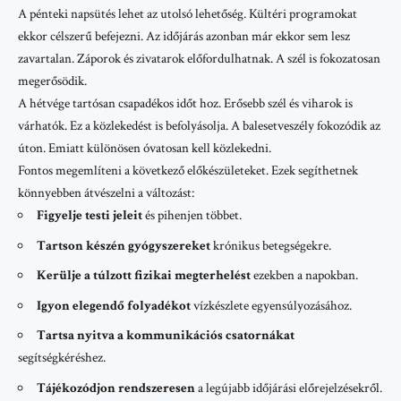
A pénteki napsütés lehet az utolsó lehetőség. Kültéri programokat
ekkor célszerű befejezni. Az időjárás azonban már ekkor sem lesz
zavartalan. Záporok és zivatarok előfordulhatnak. A szél is fokozatosan
megerősödik.
A hétvége tartósan csapadékos időt hoz. Erősebb szél és viharok is
várhatók. Ez a közlekedést is befolyásolja. A balesetveszély fokozódik az
úton. Emiatt különösen óvatosan kell közlekedni.
Fontos megemlíteni a következő előkészületeket. Ezek segíthetnek
könnyebben átvészelni a változást:
Figyelje testi jeleit
és pihenjen többet.
Tartson készén gyógyszereket
krónikus betegségekre.
Kerülje a túlzott fizikai megterhelést
ezekben a napokban.
Igyon elegendő folyadékot
vízkészlete egyensúlyozásához.
Tartsa nyitva a kommunikációs csatornákat
segítségkéréshez.
Tájékozódjon rendszeresen
a legújabb időjárási előrejelzésekről.