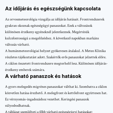
Az időjárás és egészségünk kapcsolata
Az orvosmeteorológia vizsgálja az időjárás hatásait. Frontrendszerek
gyakran okoznak egészségügyi panaszokat. Ezek a változások
különösen érzékeny egyéneknél jelentkeznek. Megértésük
kulcsfontosságú a megelőzéshez. A következő napokban markáns
változás várható.
A humánmeteorológiai helyzet gyökeresen átalakul. A Meteo Klinika
részletes tájékoztatást adott. Szakértők erős panaszokat jelzettek előre.
A ciklon összetett frontrendszere megterhelő lesz. Különösen időjárás-
érzékeny emberek számára.
A várható panaszok és hatások
A gyors melegedés migrénes panaszokat válthat ki. Szombatra a ciklon
közvetlen hatása érezhető. A melegfront és kettősfront együttesen hat.
Ez vérnyomás-ingadozáshoz vezethet. Keringési panaszok
súlyosbodhatnak.
A táblázat szemlélteti a főbb várható egészségügyi hatásokat: