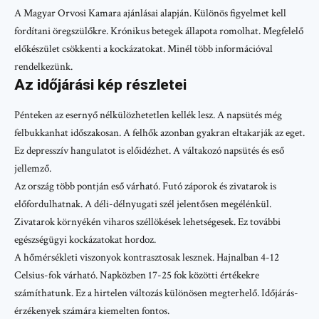
A Magyar Orvosi Kamara ajánlásai alapján. Különös figyelmet kell
fordítani öregszülőkre. Krónikus betegek állapota romolhat. Megfelelő
előkészület csökkenti a kockázatokat. Minél több információval
rendelkezünk.
Az időjárási kép részletei
Pénteken az esernyő nélkülözhetetlen kellék lesz. A napsütés még
felbukkanhat időszakosan. A felhők azonban gyakran eltakarják az eget.
Ez depresszív hangulatot is előidézhet. A váltakozó napsütés és eső
jellemző.
Az ország több pontján eső várható. Futó záporok és zivatarok is
előfordulhatnak. A déli-délnyugati szél jelentősen megélénkül.
Zivatarok környékén viharos széllökések lehetségesek. Ez további
egészségügyi kockázatokat hordoz.
A hőmérsékleti viszonyok kontrasztosak lesznek. Hajnalban 4-12
Celsius-fok várható. Napközben 17-25 fok közötti értékekre
számíthatunk. Ez a hirtelen változás különösen megterhelő. Időjárás-
érzékenyek számára kiemelten fontos.