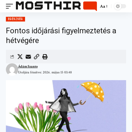
Aa
EGÉSZSÉG
Fontos időjárási figyelmeztetés a
hétvégére
Ádám Szanto
Utoljára frissítve: 2026. május 15 03:48