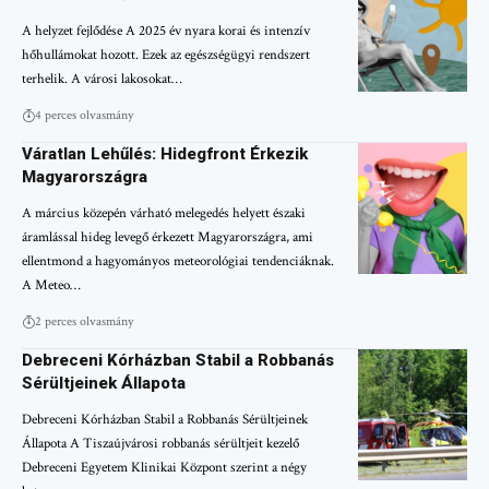
A helyzet fejlődése A 2025 év nyara korai és intenzív
hőhullámokat hozott. Ezek az egészségügyi rendszert
terhelik. A városi lakosokat…
4 perces olvasmány
Váratlan Lehűlés: Hidegfront Érkezik
Magyarországra
A március közepén várható melegedés helyett északi
áramlással hideg levegő érkezett Magyarországra, ami
ellentmond a hagyományos meteorológiai tendenciáknak.
A Meteo…
2 perces olvasmány
Debreceni Kórházban Stabil a Robbanás
Sérültjeinek Állapota
Debreceni Kórházban Stabil a Robbanás Sérültjeinek
Állapota A Tiszaújvárosi robbanás sérültjeit kezelő
Debreceni Egyetem Klinikai Központ szerint a négy