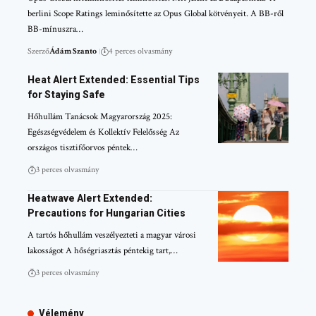
berlini Scope Ratings leminősítette az Opus Global kötvényeit. A BB-ről
BB-mínuszra…
Szerző
Ádám Szanto
4 perces olvasmány
Heat Alert Extended: Essential Tips
for Staying Safe
Hőhullám Tanácsok Magyarország 2025:
Egészségvédelem és Kollektív Felelősség Az
országos tisztifőorvos péntek…
3 perces olvasmány
Heatwave Alert Extended:
Precautions for Hungarian Cities
A tartós hőhullám veszélyezteti a magyar városi
lakosságot A hőségriasztás péntekig tart,…
3 perces olvasmány
Vélemény