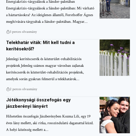
Energiakrízis-tárgyalások a Sándor-palotában
Energiakrízis-tárgyalások a Sándor-palotában: Mi várható
a háztartásokra? Az ideiglenes államfő, Forsthoffer Ágnes
meghívására tárgyaltak a Sándor-palotában. Magyar…
3 perces olvasmány
Telekhatár viták: Mit kell tudni a
kerítésekről?
Jelenlegi kerítéscserék és közterület-rehabilitációs
projektek Jelenleg számos magyar városban zajlanak
kerítéscserék és közterület-rehabilitációs projektek,
amelyek során gyakran felmerül a telekhatárok…
2 perces olvasmány
Jótékonysági összefogás egy
jászberényi lányért
Hihetetlen összefogás Jászberényben Kozma Lili, egy 19
éves lány mellett, aki ritka, rosszindulatú daganattal küzd.
A helyi közösség mellett a…