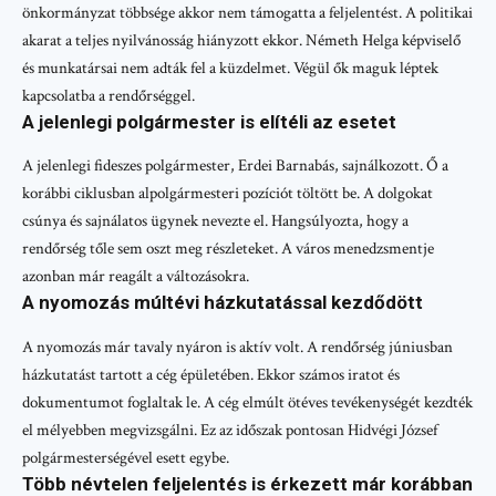
önkormányzat többsége akkor nem támogatta a feljelentést. A politikai
akarat a teljes nyilvánosság hiányzott ekkor. Németh Helga képviselő
és munkatársai nem adták fel a küzdelmet. Végül ők maguk léptek
kapcsolatba a rendőrséggel.
A jelenlegi polgármester is elítéli az esetet
A jelenlegi fideszes polgármester, Erdei Barnabás, sajnálkozott. Ő a
korábbi ciklusban alpolgármesteri pozíciót töltött be. A dolgokat
csúnya és sajnálatos ügynek nevezte el. Hangsúlyozta, hogy a
rendőrség tőle sem oszt meg részleteket. A város menedzsmentje
azonban már reagált a változásokra.
A nyomozás múltévi házkutatással kezdődött
A nyomozás már tavaly nyáron is aktív volt. A rendőrség júniusban
házkutatást tartott a cég épületében. Ekkor számos iratot és
dokumentumot foglaltak le. A cég elmúlt ötéves tevékenységét kezdték
el mélyebben megvizsgálni. Ez az időszak pontosan Hidvégi József
polgármesterségével esett egybe.
Több névtelen feljelentés is érkezett már korábban