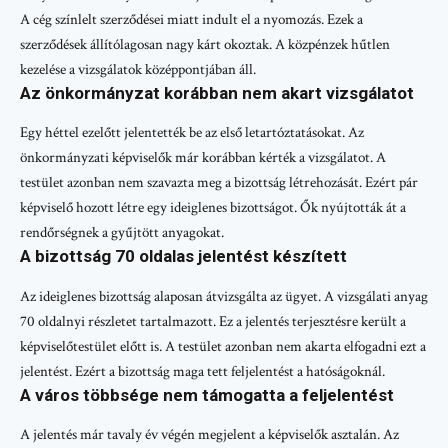
A cég színlelt szerződései miatt indult el a nyomozás. Ezek a
szerződések állítólagosan nagy kárt okoztak. A közpénzek hűtlen
kezelése a vizsgálatok középpontjában áll.
Az önkormányzat korábban nem akart vizsgálatot
Egy héttel ezelőtt jelentették be az első letartóztatásokat. Az
önkormányzati képviselők már korábban kérték a vizsgálatot. A
testület azonban nem szavazta meg a bizottság létrehozását. Ezért pár
képviselő hozott létre egy ideiglenes bizottságot. Ők nyújtották át a
rendőrségnek a gyűjtött anyagokat.
A bizottság 70 oldalas jelentést készített
Az ideiglenes bizottság alaposan átvizsgálta az ügyet. A vizsgálati anyag
70 oldalnyi részletet tartalmazott. Ez a jelentés terjesztésre került a
képviselőtestület előtt is. A testület azonban nem akarta elfogadni ezt a
jelentést. Ezért a bizottság maga tett feljelentést a hatóságoknál.
A város többsége nem támogatta a feljelentést
A jelentés már tavaly év végén megjelent a képviselők asztalán. Az