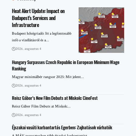
Heat Alert Update: Impact on
Budapest’s Services and
Infrastructure
Budapest hőségriadó: Itt a legfontosabb
infó a vízellátásról és a…
2026. augusztus 4
Hungary Surpasses Czech Republic in European Minimum Wage
Ranking
Magyar minimálbér rangsor 2025: Mit jelent…
2026. augusztus 4
Reisz Gábor’s New Film Debuts at Miskolc CineFest
Reisz Gábor Film Debuts at Miskolc…
2026. augusztus 4
Éjszakai vasúti karbantartás Egerben: Zajhatások várhatók
A MÁV augusztusban több éjszakai karbantartást…