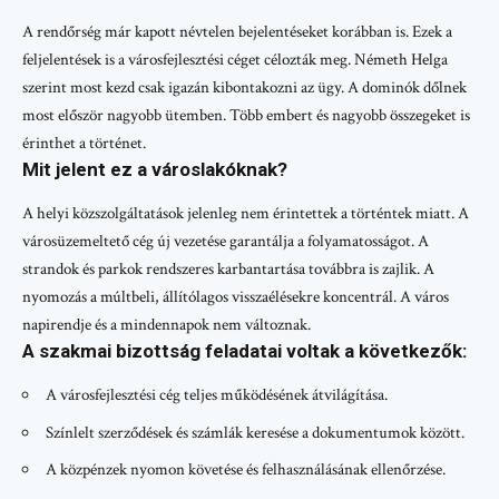
A rendőrség már kapott névtelen bejelentéseket korábban is. Ezek a
feljelentések is a városfejlesztési céget célozták meg. Németh Helga
szerint most kezd csak igazán kibontakozni az ügy. A dominók dőlnek
most először nagyobb ütemben. Több embert és nagyobb összegeket is
érinthet a történet.
Mit jelent ez a városlakóknak?
A helyi közszolgáltatások jelenleg nem érintettek a történtek miatt. A
városüzemeltető cég új vezetése garantálja a folyamatosságot. A
strandok és parkok rendszeres karbantartása továbbra is zajlik. A
nyomozás a múltbeli, állítólagos visszaélésekre koncentrál. A város
napirendje és a mindennapok nem változnak.
A szakmai bizottság feladatai voltak a következők:
A városfejlesztési cég teljes működésének átvilágítása.
Színlelt szerződések és számlák keresése a dokumentumok között.
A közpénzek nyomon követése és felhasználásának ellenőrzése.