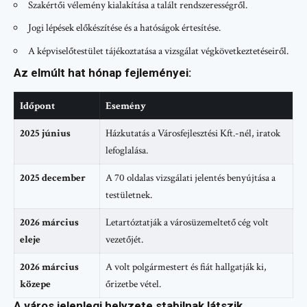
Szakértői vélemény kialakítása a talált rendszerességről.
Jogi lépések előkészítése és a hatóságok értesítése.
A képviselőtestület tájékoztatása a vizsgálat végkövetkeztetéseiről.
Az elmúlt hat hónap fejleményei:
Időpont
Esemény
2025 június
Házkutatás a Városfejlesztési Kft.-nél, iratok
lefoglalása.
2025 december
A 70 oldalas vizsgálati jelentés benyújtása a
testületnek.
2026 március
Letartóztatják a városüzemeltető cég volt
eleje
vezetőjét.
2026 március
A volt polgármestert és fiát hallgatják ki,
közepe
őrizetbe vétel.
A város jelenlegi helyzete stabilnak látszik.