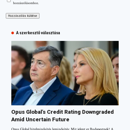
hozzászólásomhoz.
A szerkesztő választása
Opus Global’s Credit Rating Downgraded
Amid Uncertain Future
Opus Global hitelminősítés leminősítés: Mit jelent ez Budapestnek? A