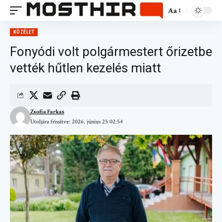
Aa
KÖZÉLET
Fonyódi volt polgármestert őrizetbe
vették hűtlen kezelés miatt
Zsofia Farkas
Utoljára frissítve: 2026. június 25 02:54