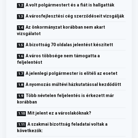
A volt polgármestert és a fiát is hallgatták
A városfejlesztési cég szerződéseit vizsgálják
Az önkormányzat korábban nem akart
vizsgálatot
A bizottság 70 oldalas jelentést készített
A város többsége nem támogatta a
feljelentést
A jelenlegi polgármester is elítéli az esetet
A nyomozás múltévi házkutatással kezdődött
Több névtelen feljelentés is érkezett már
korábban
Mit jelent ez a városlakóknak?
A szakmai bizottság feladatai voltak a
következők: