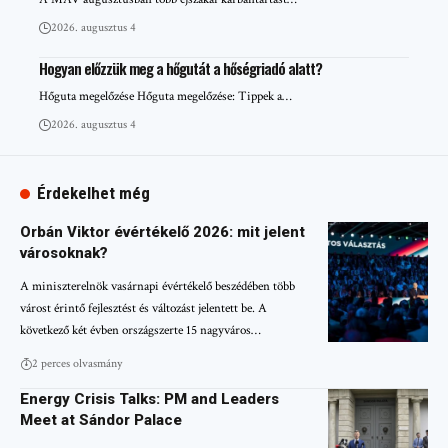
2026. augusztus 4
Hogyan előzzük meg a hőgutát a hőségriadó alatt?
Hőguta megelőzése Hőguta megelőzése: Tippek a…
2026. augusztus 4
Érdekelhet még
Orbán Viktor évértékelő 2026: mit jelent
városoknak?
A miniszterelnök vasárnapi évértékelő beszédében több
várost érintő fejlesztést és változást jelentett be. A
következő két évben országszerte 15 nagyváros…
2 perces olvasmány
Energy Crisis Talks: PM and Leaders
Meet at Sándor Palace