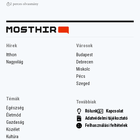
2 perces olvasmány
Hírek
Városok
Itthon
Budapest
Nagyvilág
Debrecen
Miskolc
Pécs
Szeged
Témák
Továbbiak
Egészség
Rólunk
Kapcsolat
Életmód
Adatvédelmi tájékoztató
Gazdaság
Felhasználási feltételek
Közélet
Kultúra