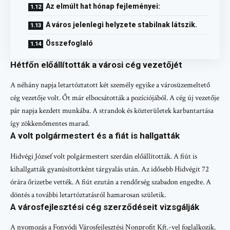
Az elmúlt hat hónap fejleményei:
A város jelenlegi helyzete stabilnak látszik.
Összefoglaló
Hétfőn előállították a városi cég vezetőjét
A néhány napja letartóztatott két személy egyike a városüzemeltető
cég vezetője volt. Őt már elbocsátották a pozíciójából. A cég új vezetője
pár napja kezdett munkába. A strandok és közterületek karbantartása
így zökkenőmentes marad.
A volt polgármestert és a fiát is hallgatták
Hidvégi József volt polgármestert szerdán előállították. A fiút is
kihallgatták gyanúsítottként tárgyalás után. Az idősebb Hidvégit 72
órára őrizetbe vették. A fiút ezután a rendőrség szabadon engedte. A
döntés a további letartóztatásról hamarosan születik.
A városfejlesztési cég szerződéseit vizsgálják
A nyomozás a Fonyódi Városfejlesztési Nonprofit Kft.-vel foglalkozik.