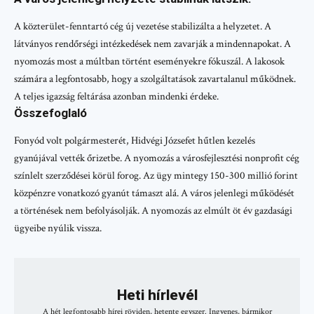
A közterület-fenntartó cég új vezetése stabilizálta a helyzetet. A
látványos rendőrségi intézkedések nem zavarják a mindennapokat. A
nyomozás most a múltban történt eseményekre fókuszál. A lakosok
számára a legfontosabb, hogy a szolgáltatások zavartalanul működnek.
A teljes igazság feltárása azonban mindenki érdeke.
Összefoglaló
Fonyód volt polgármesterét, Hidvégi Józsefet hűtlen kezelés
gyanújával vették őrizetbe. A nyomozás a városfejlesztési nonprofit cég
színlelt szerződései körül forog. Az ügy mintegy 150-300 millió forint
közpénzre vonatkozó gyanút támaszt alá. A város jelenlegi működését
a történések nem befolyásolják. A nyomozás az elmúlt öt év gazdasági
ügyeibe nyúlik vissza.
Heti hírlevél
A hét legfontosabb hírei röviden, hetente egyszer. Ingyenes, bármikor