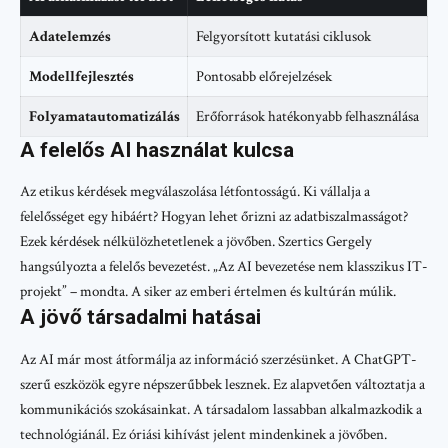
Adatelemzés
Felgyorsított kutatási ciklusok
Modellfejlesztés
Pontosabb előrejelzések
Folyamatautomatizálás
Erőforrások hatékonyabb felhasználása
A felelős AI használat kulcsa
Az etikus kérdések megválaszolása létfontosságú. Ki vállalja a
felelősséget egy hibáért? Hogyan lehet őrizni az adatbiszalmasságot?
Ezek kérdések nélkülözhetetlenek a jövőben. Szertics Gergely
hangsúlyozta a felelős bevezetést. „Az AI bevezetése nem klasszikus IT-
projekt” – mondta. A siker az emberi értelmen és kultúrán múlik.
A jövő társadalmi hatásai
Az AI már most átformálja az információ szerzésünket. A ChatGPT-
szerű eszközök egyre népszerűbbek lesznek. Ez alapvetően változtatja a
kommunikációs szokásainkat. A társadalom lassabban alkalmazkodik a
technológiánál. Ez óriási kihívást jelent mindenkinek a jövőben.