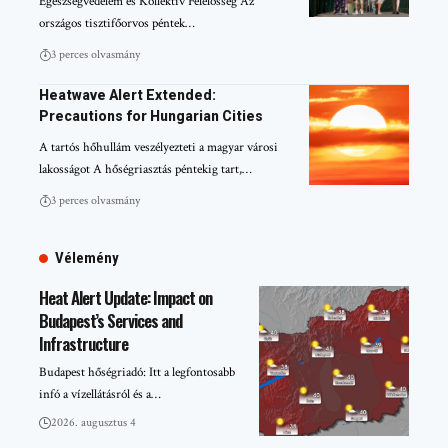
Egészségvédelem és Kollektív Felelősség Az
országos tisztifőorvos péntek…
3 perces olvasmány
Heatwave Alert Extended:
Precautions for Hungarian Cities
A tartós hőhullám veszélyezteti a magyar városi
lakosságot A hőségriasztás péntekig tart,…
3 perces olvasmány
Vélemény
Heat Alert Update: Impact on
Budapest’s Services and
Infrastructure
Budapest hőségriadó: Itt a legfontosabb
infó a vízellátásról és a…
2026. augusztus 4