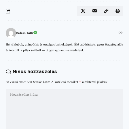
Balazs Toth
Helyi klubok, utánpótlás és országos bajnokságok. Élő tudósítások, gyors összefoglalók
és interjúk a pálya széléről — tárgyilagosan, szenvedéllyel.
Nincs hozzászólás
Az e-mail címet nem tesszük közzé.
A kötelező mezőket
*
karakterrel jelöltük