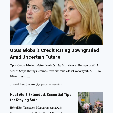
Opus Global’s Credit Rating Downgraded
Amid Uncertain Future
Opus Global hitelminősítés leminősítés: Mit jelent ez Budapestnek? A
berlini Scope Ratings leminősítette az Opus Global kötvényeit. A BB-ről
BB-mínuszra…
Szerző
Ádám Szanto
4 perces olvasmány
Heat Alert Extended: Essential Tips
for Staying Safe
Hőhullám Tanácsok Magyarország 2025: