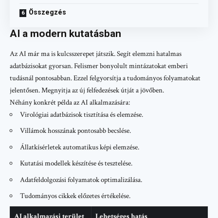
Összegzés
AI a modern kutatásban
Az AI már ma is kulcsszerepet játszik. Segít elemzni hatalmas
adatbázisokat gyorsan. Felismer bonyolult mintázatokat emberi
tudásnál pontosabban. Ezzel felgyorsítja a tudományos folyamatokat
jelentősen. Megnyitja az új felfedezések útját a jövőben.
Néhány konkrét példa az AI alkalmazására:
Virológiai adatbázisok tisztítása és elemzése.
Villámok hosszának pontosabb becslése.
Állatkísérletek automatikus képi elemzése.
Kutatási modellek készítése és tesztelése.
Adatfeldolgozási folyamatok optimalizálása.
Tudományos cikkek előzetes értékelése.
AI alkalmazási terület
Lehetséges hatás