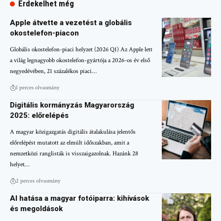
Érdekelhet még
Apple átvette a vezetést a globális
okostelefon-piacon
Globális okostelefon-piaci helyzet (2026 Q1) Az Apple lett
a világ legnagyobb okostelefon-gyártója a 2026-os év első
negyedévében, 21 százalékos piaci…
1 perces olvasmány
Digitális kormányzás Magyarország
2025: előrelépés
A magyar közigazgatás digitális átalakulása jelentős
előrelépést mutatott az elmúlt időszakban, amit a
nemzetközi ranglisták is visszaigazolnak. Hazánk 28
helyet…
2 perces olvasmány
AI hatása a magyar fotóiparra: kihívások
és megoldások