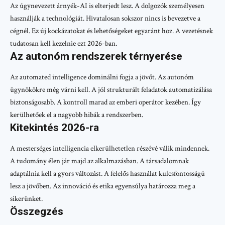
Az úgynevezett árnyék-AI is elterjedt lesz. A dolgozók személyesen
használják a technológiát. Hivatalosan sokszor nincs is bevezetve a
cégnél. Ez új kockázatokat és lehetőségeket egyaránt hoz. A vezetésnek
tudatosan kell kezelnie ezt 2026-ban.
Az autonóm rendszerek térnyerése
Az automated intelligence dominálni fogja a jövőt. Az autonóm
ügynökökre még várni kell. A jól strukturált feladatok automatizálása
biztonságosabb. A kontroll marad az emberi operátor kezében. Így
kerülhetőek el a nagyobb hibák a rendszerben.
Kitekintés 2026-ra
A mesterséges intelligencia elkerülhetetlen részévé válik mindennek.
A tudomány élen jár majd az alkalmazásban. A társadalomnak
adaptálnia kell a gyors változást. A felelős használat kulcsfontosságú
lesz a jövőben. Az innováció és etika egyensúlya határozza meg a
sikerünket.
Összegzés