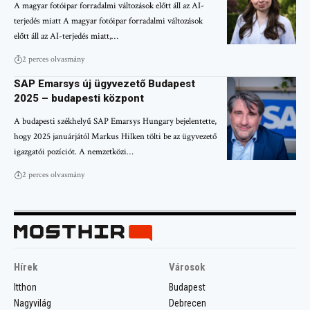
A magyar fotóipar forradalmi változások előtt áll az AI-
terjedés miatt A magyar fotóipar forradalmi változások
előtt áll az AI-terjedés miatt,…
2 perces olvasmány
SAP Emarsys új ügyvezető Budapest
2025 – budapesti központ
A budapesti székhelyű SAP Emarsys Hungary bejelentette,
hogy 2025 januárjától Markus Hilken tölti be az ügyvezető
igazgatói pozíciót. A nemzetközi…
2 perces olvasmány
Hírek
Városok
Itthon
Budapest
Nagyvilág
Debrecen