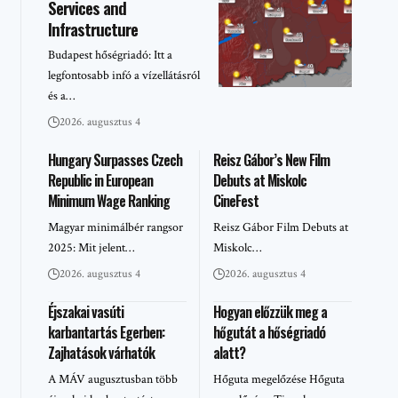
Services and
Infrastructure
Budapest hőségriadó: Itt a
legfontosabb infó a vízellátásról
és a…
2026. augusztus 4
Hungary Surpasses Czech
Reisz Gábor’s New Film
Republic in European
Debuts at Miskolc
Minimum Wage Ranking
CineFest
Magyar minimálbér rangsor
Reisz Gábor Film Debuts at
2025: Mit jelent…
Miskolc…
2026. augusztus 4
2026. augusztus 4
Éjszakai vasúti
Hogyan előzzük meg a
karbantartás Egerben:
hőgutát a hőségriadó
Zajhatások várhatók
alatt?
A MÁV augusztusban több
Hőguta megelőzése Hőguta