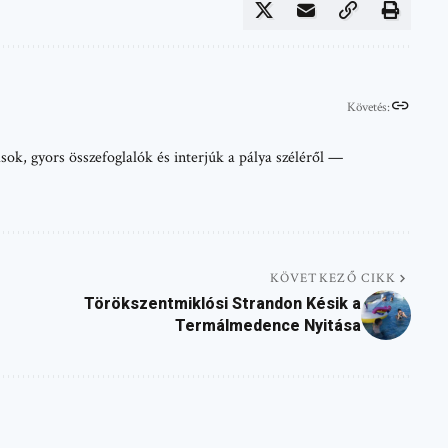
Követés:
sok, gyors összefoglalók és interjúk a pálya széléről —
KÖVETKEZŐ CIKK
Törökszentmiklósi Strandon Késik a
Termálmedence Nyitása