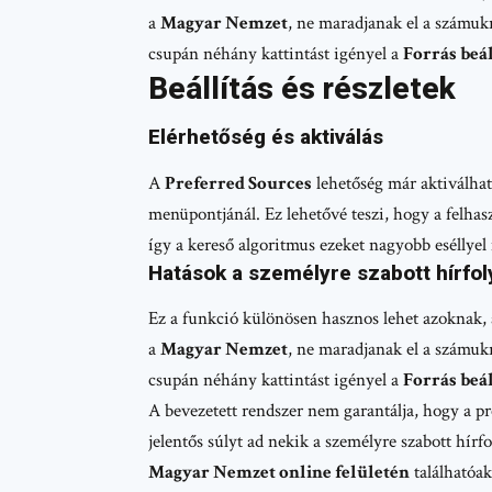
a
Magyar Nemzet
, ne maradjanak el a számukr
csupán néhány kattintást igényel a
Forrás beál
Beállítás és részletek
Elérhetőség és aktiválás
A
Preferred Sources
lehetőség már aktiválha
menüpontjánál. Ez lehetővé teszi, hogy a felhas
így a kereső algoritmus ezeket nagyobb eséllyel
Hatások a személyre szabott hírfo
Ez a funkció különösen hasznos lehet azoknak, a
a
Magyar Nemzet
, ne maradjanak el a számukr
csupán néhány kattintást igényel a
Forrás beál
A bevezetett rendszer nem garantálja, hogy a pr
jelentős súlyt ad nekik a személyre szabott hírf
Magyar Nemzet online felületén
találhatóa