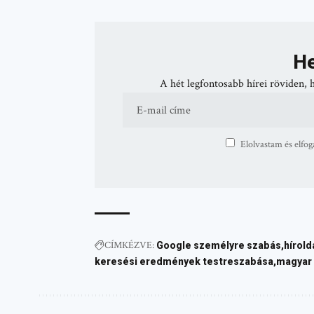
He
A hét legfontosabb hírei röviden, 
Elolvastam és elfog
CÍMKÉZVE:
Google személyre szabás
hírold
keresési eredmények testreszabása
magyar 