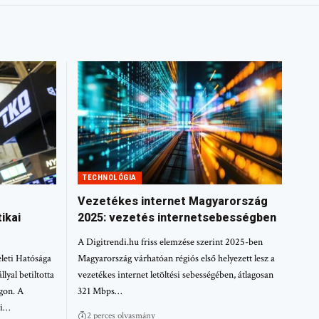
TECHNOLÓGIA
Vezetékes internet Magyarország
ikai
2025: vezetés internetsebességben
A Digitrendi.hu friss elemzése szerint 2025-ben
leti Hatósága
Magyarország várhatóan régiós első helyezett lesz a
yal betiltotta
vezetékes internet letöltési sebességében, átlagosan
gon. A
321 Mbps…
si…
2 perces olvasmány