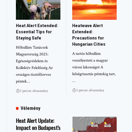
Heat Alert Extended:
Heatwave Alert
Essential Tips for
Extended:
Staying Safe
Precautions for
Hungarian Cities
Hőhullám Tanácsok
A tartós hőhullám
Magyarország 2025:
veszélyezteti a magyar
Egészségvédelem és
városi lakosságot A
Kollektív Felelősség Az
hőségriasztás péntekig tart,
országos tisztifőorvos
…
péntek…
3 perces olvasmány
3 perces olvasmány
Vélemény
Heat Alert Update:
Impact on Budapest’s