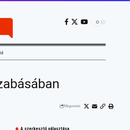
ód
Szabásában
Megosztás
A szerkesztő választása