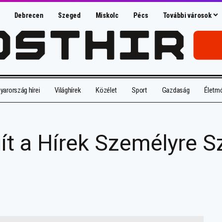
Debrecen
Szeged
Miskolc
Pécs
További városok
arország hírei
Világhírek
Közélet
Sport
Gazdaság
Életm
ít a Hírek Személyre 