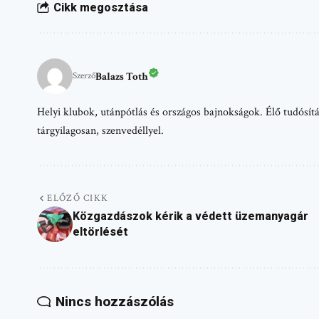
Cikk megosztása
Balazs Toth
Szerző
Helyi klubok, utánpótlás és országos bajnokságok. Élő tudósítá
tárgyilagosan, szenvedéllyel.
ELŐZŐ CIKK
Közgazdászok kérik a védett üzemanyagár
eltörlését
Nincs hozzászólás