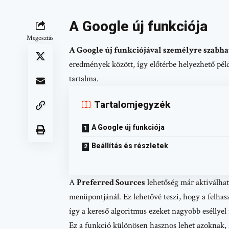
A Google új funkciója
Megosztás
A Google új funkciójával személyre szabha
eredmények között, így előtérbe helyezhető pél
tartalma.
Tartalomjegyzék
A Google új funkciója
Beállítás és részletek
A
Preferred Sources
lehetőség már aktiválha
menüpontjánál. Ez lehetővé teszi, hogy a felhas
így a kereső algoritmus ezeket nagyobb eséllyel
Ez a funkció különösen hasznos lehet azoknak, a