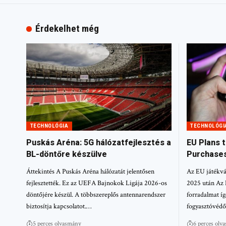
Érdekelhet még
TECHNOLÓGIA
TECHNOLÓGI
Puskás Aréna: 5G hálózatfejlesztés a
EU Plans 
BL-döntőre készülve
Purchases
Áttekintés A Puskás Aréna hálózatát jelentősen
Az EU játékvás
fejlesztették. Ez az UEFA Bajnokok Ligája 2026-os
2025 után Az 
döntőjére készül. A többszereplős antennarendszer
forradalmat í
biztosítja kapcsolatot.…
fogyasztóvédő
5 perces olvasmány
6 perces olv