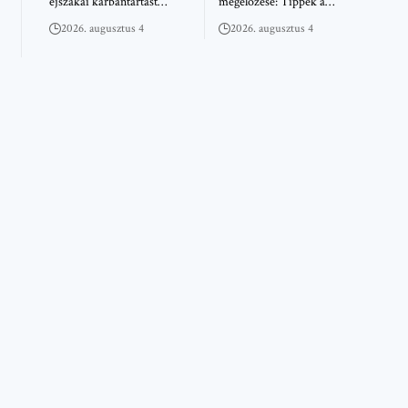
éjszakai karbantartást…
megelőzése: Tippek a…
2026. augusztus 4
2026. augusztus 4