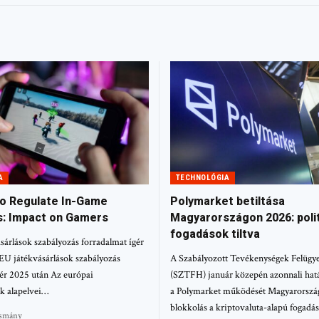
A
TECHNOLÓGIA
to Regulate In-Game
Polymarket betiltása
: Impact on Gamers
Magyarországon 2026: polit
fogadások tiltva
árlások szabályozás forradalmat ígér
EU játékvásárlások szabályozás
A Szabályozott Tevékenységek Felügye
gér 2025 után Az európai
(SZTFH) január közepén azonnali hatáll
k alapelvei…
a Polymarket működését Magyarorszá
blokkolás a kriptovaluta-alapú fogadá
asmány