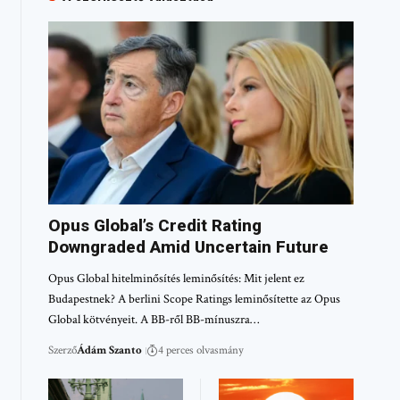
Opus Global’s Credit Rating
Downgraded Amid Uncertain Future
Opus Global hitelminősítés leminősítés: Mit jelent ez
Budapestnek? A berlini Scope Ratings leminősítette az Opus
Global kötvényeit. A BB-ről BB-mínuszra…
Szerző
Ádám Szanto
4 perces olvasmány