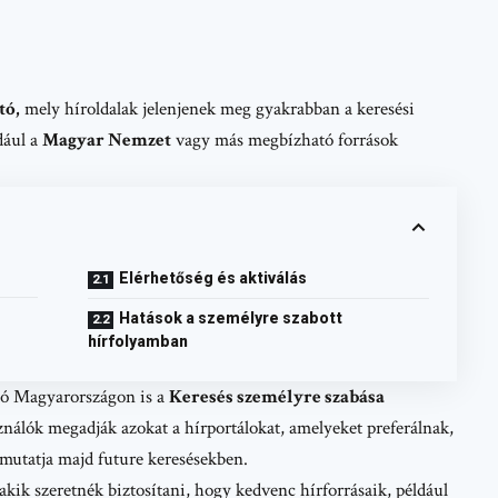
tó,
mely híroldalak jelenjenek meg gyakrabban a keresési
dául a
Magyar Nemzet
vagy más megbízható források
Elérhetőség és aktiválás
Hatások a személyre szabott
hírfolyamban
tó Magyarországon is a
Keresés személyre szabása
ználók megadják azokat a hírportálokat, amelyeket preferálnak,
 mutatja majd future keresésekben.
kik szeretnék biztosítani, hogy kedvenc hírforrásaik, például