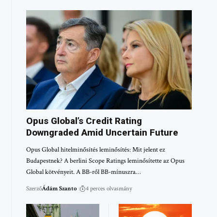
Opus Global’s Credit Rating
Downgraded Amid Uncertain Future
Opus Global hitelminősítés leminősítés: Mit jelent ez
Budapestnek? A berlini Scope Ratings leminősítette az Opus
Global kötvényeit. A BB-ről BB-mínuszra…
Szerző
Ádám Szanto
4 perces olvasmány