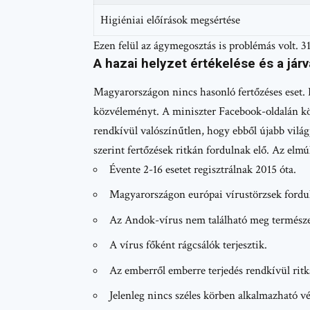
Higiéniai előírások megsértése
Ezen felül az ágymegosztás is problémás volt. 3
A hazai helyzet értékelése és a já
Magyarországon nincs hasonló fertőzéses eset. 
közvéleményt. A miniszter Facebook-oldalán köz
rendkívül valószínűtlen, hogy ebből újabb világ
szerint fertőzések ritkán fordulnak elő. Az elmú
Évente 2-16 esetet regisztrálnak 2015 óta.
Magyarországon európai vírustörzsek fordul
Az Andok-vírus nem található meg termész
A vírus főként rágcsálók terjesztik.
Az emberről emberre terjedés rendkívül ritk
Jelenleg nincs széles körben alkalmazható vé