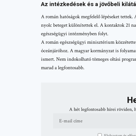
Az intézkedések és a jövőbeli kilát
A román hatóságok megfelelő lépéseket tettek. A
nyolc beteget különítettek el. A kontaktok 21 n
egészségügyi intézményben folyt.
A román egészségügyi minisztérium közzétette
óceánjáróhoz. A magyar kormányzat is folyamato
ismert. Nem indokolható tömeges oltási program
marad a legfontosabb.
He
A hét legfontosabb hírei röviden, 
Elolvastam és elfog