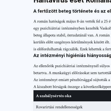
Hantavírus eset Romániá
A fertőzött beteg története és az 
A román hatóságok május 8-án vették fel a 25 év
egy pszichiátriai intézményben kezelték Vaskoh
beteg állapota stabil, öntudatánál van. A román
kerülés előtt szegényes körülmények között élt
is előfordulhattak rágcsálók. Ezek lehettek a fert
Az intézményi higiéniás hiányossá
Az ellenőrök pszichiátriai intézménynél súlyos 
betartva. A munkaügyi előírásokat sem tartották
Az intézményt emiatt pénzbírsággal sújtották a
A kiszabott bírságok összege a következőképpen
A szabálysértés oka
Rovarirtási rendellenességek