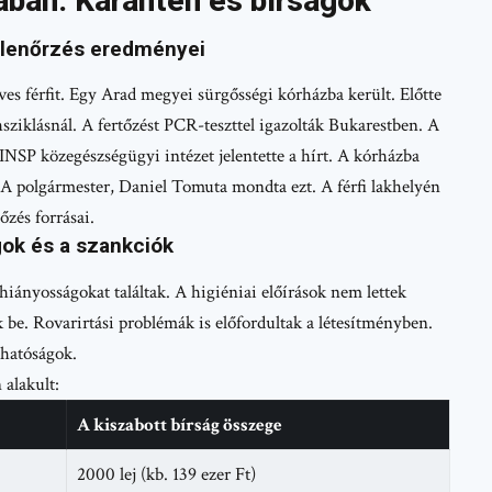
ban: Karantén és bírságok
ellenőrzés eredményei
es férfit. Egy Arad megyei sürgősségi kórházba került. Előtte
sziklásnál. A fertőzést PCR-teszttel igazolták Bukarestben. A
 INSP közegészségügyi intézet jelentette a hírt. A kórházba
. A polgármester, Daniel Tomuta mondta ezt. A férfi lakhelyén
őzés forrásai.
gok és a szankciók
hiányosságokat találtak. A higiéniai előírások nem lettek
 be. Rovarirtási problémák is előfordultak a létesítményben.
 hatóságok.
 alakult:
A kiszabott bírság összege
2000 lej (kb. 139 ezer Ft)