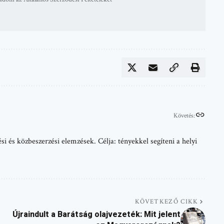
Követés:
i és közbeszerzési elemzések. Célja: tényekkel segíteni a helyi
KÖVETKEZŐ CIKK
Újraindult a Barátság olajvezeték: Mit jelent