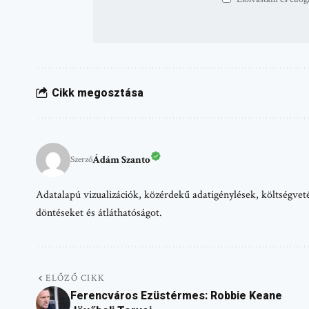
Cikk megosztása
Ádám Szanto
Szerző
Adatalapú vizualizációk, közérdekű adatigénylések, költségvetés
döntéseket és átláthatóságot.
ELŐZŐ CIKK
Ferencváros Ezüstérmes: Robbie Keane