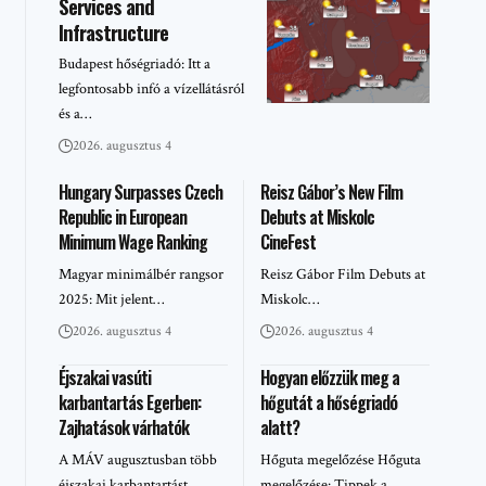
Services and
Infrastructure
Budapest hőségriadó: Itt a
legfontosabb infó a vízellátásról
és a…
2026. augusztus 4
Hungary Surpasses Czech
Reisz Gábor’s New Film
Republic in European
Debuts at Miskolc
Minimum Wage Ranking
CineFest
Magyar minimálbér rangsor
Reisz Gábor Film Debuts at
2025: Mit jelent…
Miskolc…
2026. augusztus 4
2026. augusztus 4
Éjszakai vasúti
Hogyan előzzük meg a
karbantartás Egerben:
hőgutát a hőségriadó
Zajhatások várhatók
alatt?
A MÁV augusztusban több
Hőguta megelőzése Hőguta
éjszakai karbantartást…
megelőzése: Tippek a…