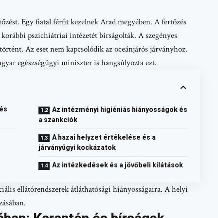
zést. Egy fiatal férfit kezelnek Arad megyében. A fertőzés
 korábbi pszichiátriai intézetét bírságolták. A szegényes
történt. Az eset nem kapcsolódik az oceánjárós járványhoz.
gyar egészségügyi miniszter is hangsúlyozta ezt.
 és
Az intézményi higiéniás hiányosságok és
a szankciók
A hazai helyzet értékelése és a
járványügyi kockázatok
Az intézkedések és a jövőbeli kilátások
ciális ellátórendszerek átláthatósági hiányosságaira. A helyi
zásában.