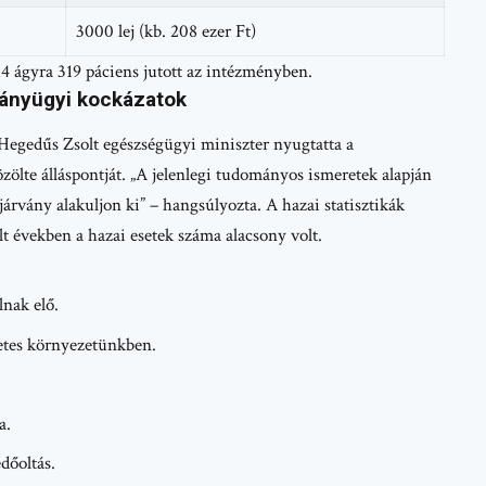
3000 lej (kb. 208 ezer Ft)
14 ágyra 319 páciens jutott az intézményben.
rványügyi kockázatok
Hegedűs Zsolt egészségügyi miniszter nyugtatta a
ölte álláspontját. „A jelenlegi tudományos ismeretek alapján
járvány alakuljon ki” – hangsúlyozta. A hazai statisztikák
lt években a hazai esetek száma alacsony volt.
nak elő.
etes környezetünkben.
a.
dőoltás.