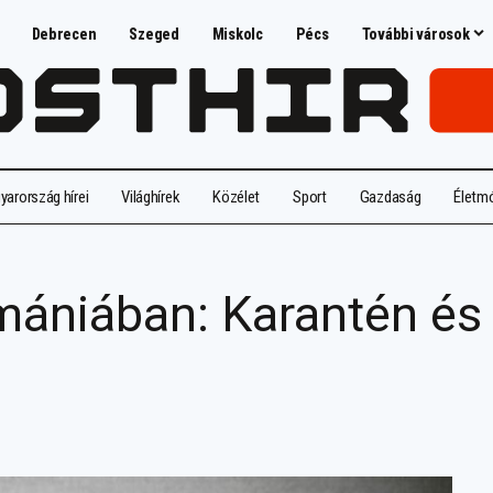
Debrecen
Szeged
Miskolc
Pécs
További városok
arország hírei
Világhírek
Közélet
Sport
Gazdaság
Életm
mániában: Karantén és