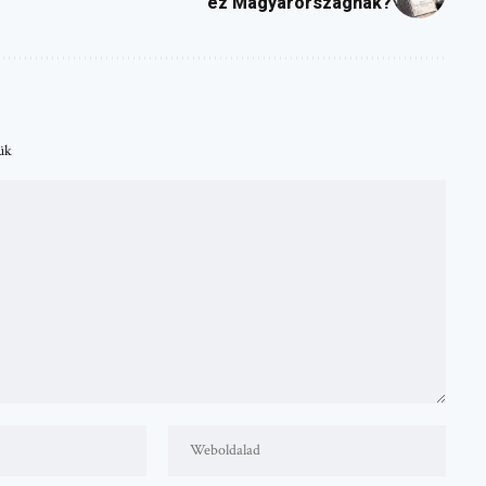
ez Magyarországnak?
tük