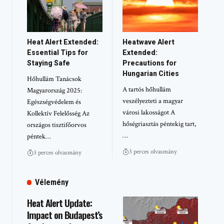
Heat Alert Extended:
Heatwave Alert
Essential Tips for
Extended:
Staying Safe
Precautions for
Hungarian Cities
Hőhullám Tanácsok
A tartós hőhullám
Magyarország 2025:
veszélyezteti a magyar
Egészségvédelem és
városi lakosságot A
Kollektív Felelősség Az
hőségriasztás péntekig tart,
országos tisztifőorvos
…
péntek…
3 perces olvasmány
3 perces olvasmány
Vélemény
Heat Alert Update:
Impact on Budapest’s