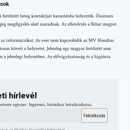
ások
 fertőzött beteg kontaktjait karanténba helyezték. Összesen
apig megfigyelés alatt maradnak. Az ellenőrzés a Bihar megyei
 az információkat. Az eset nem kapcsolódik az MV Hondius
san követi a helyzetet. Jelenleg egy magyar fertőzött sem
 a jelenlegi helyzetben. Az elővigyázatosság és a higiénia
ti hírlevél
hetente egyszer. Ingyenes, bármikor leiratkozhatsz.
adom az Általános Szerződési Feltételeket