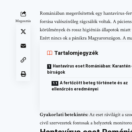
Romániában megerősítettek egy hantavírus-fertő
forrása valószínűleg rágcsálók voltak. A páciens
Megosztás
körülmények és rossz higiéniás állapotok miatt 
Ezért nincs ok a pánikra Magyarországon. A ma
Tartalomjegyzék
Hantavírus eset Romániában: Karantén
bírságok
A fertőzött beteg története és az
ellenőrzés eredményei
Gyakorlati betekintés:
Az eset rávilágít a szo
civil szervezetek fontosak a helyzetek monitoro