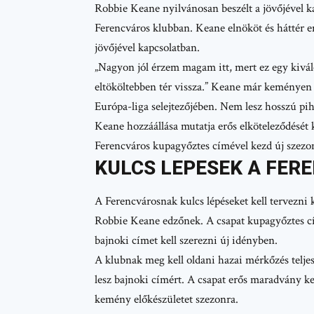
Robbie Keane nyilvánosan beszélt a jövőjével ka
Ferencváros klubban. Keane elnököt és háttér e
jövőjével kapcsolatban.
„Nagyon jól érzem magam itt, mert ez egy kivá
eltököltebben tér vissza.” Keane már keményen 
Európa-liga selejtezőjében. Nem lesz hosszú pi
Keane hozzáállása mutatja erős elköteleződésé
Ferencváros kupagyőztes címével kezd új szezon
KULCS LEPESEK A FER
A Ferencvárosnak kulcs lépéseket kell tervezn
Robbie Keane edzőnek. A csapat kupagyőztes cí
bajnoki címet kell szerezni új idényben.
A klubnak meg kell oldani hazai mérkőzés telje
lesz bajnoki címért. A csapat erős maradvány k
kemény előkészületet szezonra.