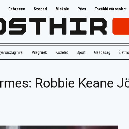
Debrecen
Szeged
Miskolc
Pécs
További városok
arország hírei
Világhírek
Közélet
Sport
Gazdaság
Életm
rmes: Robbie Keane Jö