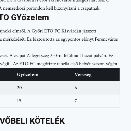
A nemzetközi porondon kell bizonyítani a csapatnak.
TO GYőzelem
bajnoki címről. A Győri ETO FC Kisvárdán játszott
 mérkőzését. Ez biztosította az egypontos előnyt Ferencváros
cset. A csapat Zalegerszeg 3-0-ra felülmúlt hazai pályán. Ez
végül. Az ETO FC megőrizte tabella első helyét szezon végén.
Győzelem
Vereség
20
6
19
7
ÖVŐBELI KÖTELÉK