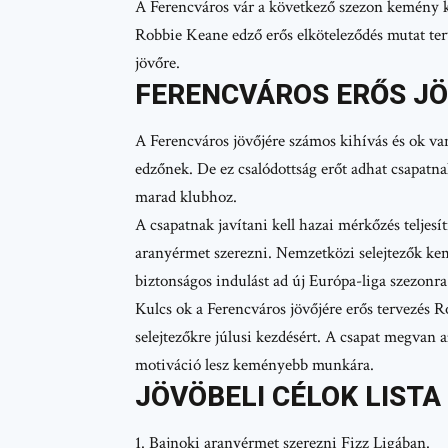
A Ferencváros vár a következő szezon kemény k
Robbie Keane edző erős elköteleződés mutat ter
jövőre.
FERENCVÁROS ERŐS JÖ
A Ferencváros jövőjére számos kihívás és ok van
edzőnek. De ez csalódottság erőt adhat csapatn
marad klubhoz.
A csapatnak javítani kell hazai mérkőzés teljes
aranyérmet szerezni. Nemzetközi selejtezők k
biztonságos indulást ad új Európa-liga szezonra
Kulcs ok a Ferencváros jövőjére erős tervezés
selejtezőkre júlusi kezdésért. A csapat megvan 
motiváció lesz keményebb munkára.
JÖVÖBELI CÉLOK LISTA
Bajnoki aranyérmet szerezni Fizz Ligában.