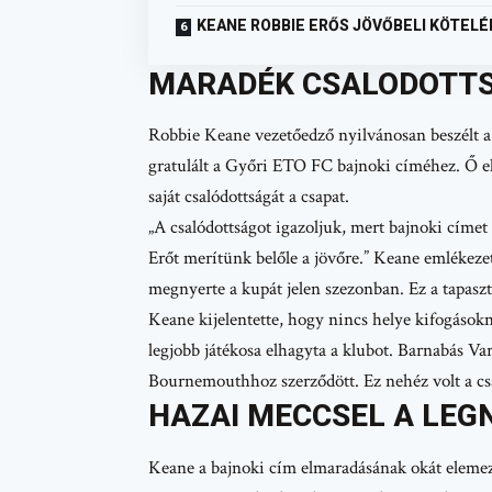
KEANE ROBBIE ERŐS JÖVŐBELI KÖTELÉ
MARADÉK CSALODOTTSA
Robbie Keane vezetőedző nyilvánosan beszélt a
gratulált a Győri ETO FC bajnoki címéhez. Ő el
saját csalódottságát a csapat.
„A csalódottságot igazoljuk, mert bajnoki címet 
Erőt merítünk belőle a jövőre.” Keane emlékeze
megnyerte a kupát jelen szezonban. Ez a tapaszt
Keane kijelentette, hogy nincs helye kifogásokn
legjobb játékosa elhagyta a klubot. Barnabás V
Bournemouthhoz szerződött. Ez nehéz volt a c
HAZAI MECCSEL A LE
Keane a bajnoki cím elmaradásának okát elemezt