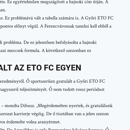
ette. Ez egyértelműen megszágított a bajnoki cím útján. A
ban.
ne. Ez problémává vált a tabella számára is. A Győri ETO FC
ypontos előnyt végül. A Ferencvárosnak tanulni kell ebből a
i probléma. De ez jelentősen befolyásolta a bajnoki
hazai meccsek formula. A következő szezonban ez
LT AZ ETO FC EGYEN
geredményről. Ő sportszerűen gratulált a Győri ETO FC
 nagyszerű teljesítményét. Ő nem tudott rossz periódust
t.” – mondta Dibusz. „Megérdemelten nyertek, és gratulálunk
sorozat karrierje végéig. De ő tisztában van a jelen szezon
ros érdemelte volna aranyérmet.
előtt. De ő továbbra is erős Ferencváros hűséges harcosa. Ő