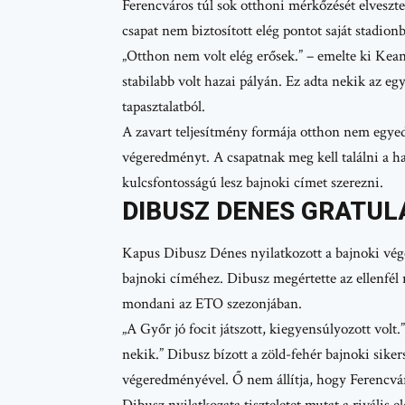
Ferencváros túl sok otthoni mérkőzését elveszt
csapat nem biztosított elég pontot saját stadion
„Otthon nem volt elég erősek.” – emelte ki Kea
stabilabb volt hazai pályán. Ez adta nekik az eg
tapasztalatból.
A zavart teljesítmény formája otthon nem egyed
végeredményt. A csapatnak meg kell találni a 
kulcsfontosságú lesz bajnoki címet szerezni.
DIBUSZ DENES GRATULA
Kapus Dibusz Dénes nyilatkozott a bajnoki vé
bajnoki címéhez. Dibusz megértette az ellenfél
mondani az ETO szezonjában.
„A Győr jó focit játszott, kiegyensúlyozott vol
nekik.” Dibusz bízott a zöld-fehér bajnoki siker
végeredményével. Ő nem állítja, hogy Ferencvá
Dibusz nyilatkozata tiszteletet mutat a rivális 