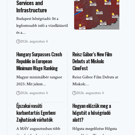
Services and
Infrastructure
Budapest hőségriadó: Itt a
legfontosabb infó a vízellátásról
és a…
2026. augusztus 4
Hungary Surpasses Czech
Reisz Gábor’s New Film
Republic in European
Debuts at Miskolc
Minimum Wage Ranking
CineFest
Magyar minimálbér rangsor
Reisz Gábor Film Debuts at
2025: Mit jelent…
Miskolc…
2026. augusztus 4
2026. augusztus 4
Éjszakai vasúti
Hogyan előzzük meg a
karbantartás Egerben:
hőgutát a hőségriadó
Zajhatások várhatók
alatt?
A MÁV augusztusban több
Hőguta megelőzése Hőguta