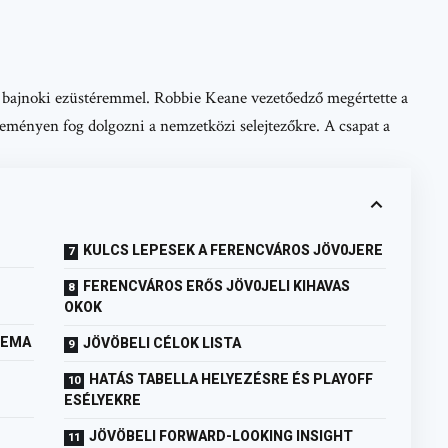
t bajnoki ezüstéremmel. Robbie Keane vezetőedző megértette a
Keményen fog dolgozni a nemzetközi selejtezőkre. A csapat a
KULCS LEPESEK A FERENCVÁROS JÖV0JERE
FERENCVÁROS ERŐS JÖV0JELI KIHAVAS
OKOK
LEMA
JÖVÖBELI CÉLOK LISTA
HATÁS TABELLA HELYEZÉSRE ÉS PLAYOFF
ESÉLYEKRE
JÖVÖBELI FORWARD-LOOKING INSIGHT