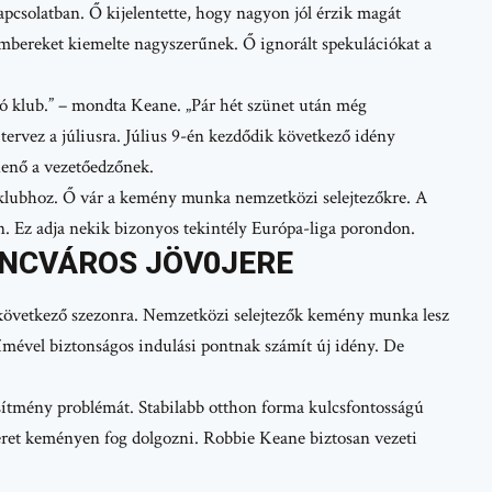
pcsolatban. Ő kijelentette, hogy nagyon jól érzik magát
mbereket kiemelte nagyszerűnek. Ő ignorált spekulációkat a
ló klub.” – mondta Keane. „Pár hét szünet után még
tervez a júliusra. Július 9-én kezdődik következő idény
henő a vezetőedzőnek.
t klubhoz. Ő vár a kemény munka nemzetközi selejtezőkre. A
. Ez adja nekik bizonyos tekintély Európa-liga porondon.
ENCVÁROS JÖV0JERE
i következő szezonra. Nemzetközi selejtezők kemény munka lesz
mével biztonságos indulási pontnak számít új idény. De
sítmény problémát. Stabilabb otthon forma kulcsfontosságú
eret keményen fog dolgozni. Robbie Keane biztosan vezeti