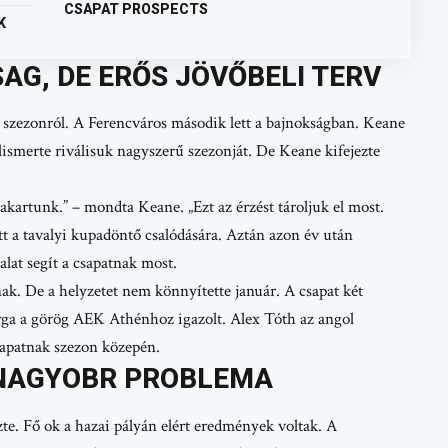
CSAPAT PROSPECTS
K
G, DE ERŐS JÖVŐBELI TERV
 szezonról. A Ferencváros második lett a bajnokságban. Keane
ismerte riválisuk nagyszerű szezonját. De Keane kifejezte
akartunk.” – mondta Keane. „Ezt az érzést tároljuk el most.
tt a tavalyi kupadöntő csalódására. Aztán azon év után
alat segít a csapatnak most.
ak. De a helyzetet nem könnyítette január. A csapat két
arga a görög AEK Athénhoz igazolt. Alex Tóth az angol
sapatnak szezon közepén.
GNAGYOBR PROBLEMA
e. Fő ok a hazai pályán elért eredmények voltak. A