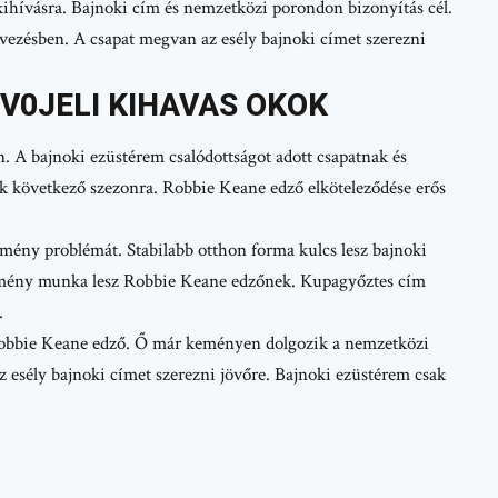
ihívásra. Bajnoki cím és nemzetközi porondon bizonyítás cél.
vezésben. A csapat megvan az esély bajnoki címet szerezni
V0JELI KIHAVAS OKOK
. A bajnoki ezüstérem csalódottságot adott csapatnak és
ak következő szezonra. Robbie Keane edző elköteleződése erős
ítmény problémát. Stabilabb otthon forma kulcs lesz bajnoki
emény munka lesz Robbie Keane edzőnek. Kupagyőztes cím
.
 Robbie Keane edző. Ő már keményen dolgozik a nemzetközi
az esély bajnoki címet szerezni jövőre. Bajnoki ezüstérem csak