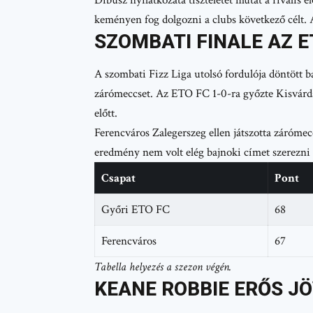
keményen fog dolgozni a clubs következő célt. 
SZOMBATI FINALE AZ E
A szombati Fizz Liga utolsó fordulója döntött 
zárómeccset. Az ETO FC 1-0-ra győzte Kisvárda
előtt.
Ferencváros Zalegerszeg ellen játszotta zárómec
eredmény nem volt elég bajnoki címet szerezni 
Csapat
Pont
Győri ETO FC
68
Ferencváros
67
Tabella helyezés a szezon végén.
KEANE ROBBIE ERŐS J