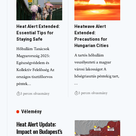
Heat Alert Extended:
Heatwave Alert
Essential Tips for
Extended:
Staying Safe
Precautions for
Hungarian Cities
Hőhullám Tanácsok
A tartós hőhullám
Magyarország 2025:
veszélyezteti a magyar
Egészségvédelem és
városi lakosságot A
Kollektív Felelősség Az
hőségriasztás péntekig tart,
országos tisztifőorvos
…
péntek…
3 perces olvasmány
3 perces olvasmány
Vélemény
Heat Alert Update:
Impact on Budapest’s