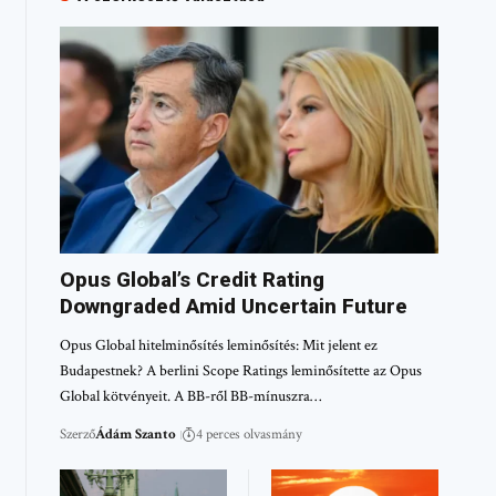
Opus Global’s Credit Rating
Downgraded Amid Uncertain Future
Opus Global hitelminősítés leminősítés: Mit jelent ez
Budapestnek? A berlini Scope Ratings leminősítette az Opus
Global kötvényeit. A BB-ről BB-mínuszra…
Szerző
Ádám Szanto
4 perces olvasmány