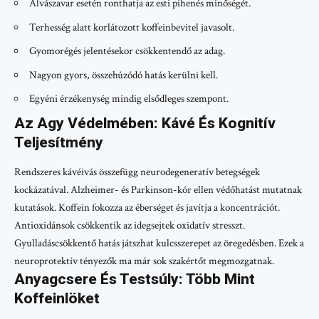
Alvászavar esetén ronthatja az esti pihenés minőségét.
Terhesség alatt korlátozott koffeinbevitel javasolt.
Gyomorégés jelentésekor csökkentendő az adag.
Nagyon gyors, összehúzódó hatás kerülni kell.
Egyéni érzékenység mindig elsődleges szempont.
Az Agy Védelmében: Kávé És Kognitív
Teljesítmény
Rendszeres kávéivás összefügg neurodegeneratív betegségek
kockázatával. Alzheimer- és Parkinson-kór ellen védőhatást mutatnak
kutatások. Koffein fokozza az éberséget és javítja a koncentrációt.
Antioxidánsok csökkentik az idegsejtek oxidatív stresszt.
Gyulladáscsökkentő hatás játszhat kulcsszerepet az öregedésben. Ezek a
neuroprotektív tényezők ma már sok szakértőt megmozgatnak.
Anyagcsere És Testsúly: Több Mint
Koffeinlöket