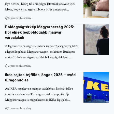
Egy hosszú, hideg tél után végre látszanak a tavasz jelei.
Most, hogy a nap egyre többet süt, és a nappalok…
5 perces olvasmány
Boldogságtérkép Magyarország 2025:
hol élnek legboldogabb magyar
városlakók
A legfrissebb országos felmérés szerint Zalaegerszeg lakói
a legboldogabbak Magyarországon, miközben Budapest
csak a 11. helyen végzett az idei boldogságtérképen.…
2 perces olvasmány
ikea sajtos tejfölös lángos 2025 – svéd
újragondolás
Az IKEA meglepte a magyar vásárlókat: limitált időre
érkezik a sajtos-tejfölös lángos svéd interpretációja
Magyarországra is megérkezett az IKEA legújabb…
2 perces olvasmány