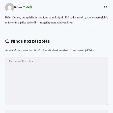
Balazs Toth
Helyi klubok, utánpótlás és országos bajnokságok. Élő tudósítások, gyors összefoglalók
és interjúk a pálya széléről — tárgyilagosan, szenvedéllyel.
Nincs hozzászólás
Az e-mail címet nem tesszük közzé.
A kötelező mezőket
*
karakterrel jelöltük