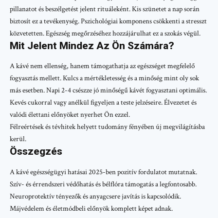
pillanatot és beszélgetést jelent rituáleként. Kis szünetet a nap során
biztosít ez a tevékenység. Pszichológiai komponens csökkenti a stresszt
közvetetten. Egészség megőrzéséhez hozzájárulhat ez a szokás végül.
Mit Jelent Mindez Az Ön Számára?
A kávé nem ellenség, hanem támogathatja az egészséget megfelelő
fogyasztás mellett. Kulcs a mértékletesség és a minőség mint oly sok
más esetben. Napi 2-4 csészze jó minőségű kávét fogyasztani optimális.
Kevés cukorral vagy anélkül figyeljen a teste jelzéseire. Élvezetet és
valódi élettani előnyöket nyerhet Ön ezzel.
Félreértések és tévhitek helyett tudomány fényében új megvilágításba
kerül.
Összegzés
A kávé egészségügyi hatásai 2025-ben pozitív fordulatot mutatnak.
Szív- és érrendszeri védőhatás és bélflóra támogatás a legfontosabb.
Neuroprotektív tényezők és anyagcsere javítás is kapcsolódik.
Májvédelem és életmódbeli előnyök komplett képet adnak.