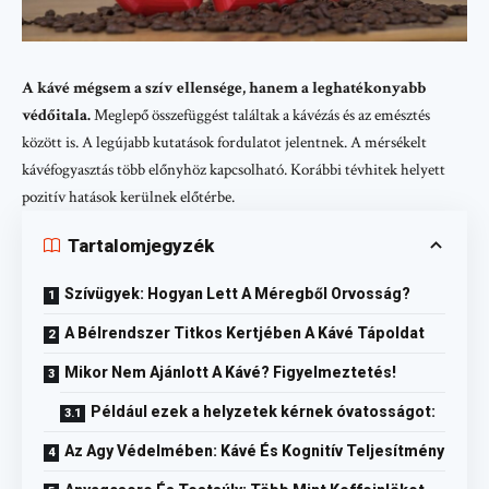
A kávé mégsem a szív ellensége, hanem a leghatékonyabb
védőitala.
Meglepő összefüggést találtak a kávézás és az emésztés
között is. A legújabb kutatások fordulatot jelentnek. A mérsékelt
kávéfogyasztás több előnyhöz kapcsolható. Korábbi tévhitek helyett
pozitív hatások kerülnek előtérbe.
Tartalomjegyzék
Szívügyek: Hogyan Lett A Méregből Orvosság?
A Bélrendszer Titkos Kertjében A Kávé Tápoldat
Mikor Nem Ajánlott A Kávé? Figyelmeztetés!
Például ezek a helyzetek kérnek óvatosságot:
Az Agy Védelmében: Kávé És Kognitív Teljesítmény