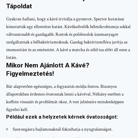
Tápoldat
Gyakran hallani, hogy a kávé irritálja a gyomrot. Spector kutatásai
kimutatták egy ellentétes hatást. Kávékedvelők bélmikrobiomja sokkal
változatosabb és gazdagabb. Rostok és polifenolok üzemanyagot
szolgáltatnak a bélbaktériumoknak. Gazdag baktériumflóra javítja az
immunitást és az emésztést. A kávé a matcha és zöld tea előtt áll ezen a
listán.
Mikor Nem Ajánlott A Kávé?
Figyelmeztetés!
Bár alapvetően egészséges, a fogyasztás módja fontos. Bizonyos
állapotokban érdemes óvatosnak lenni a kávéval. Néhány esetben a
koffein visszaüt és problémát okoz. A test jelzéseire mindenképpen
figyelni kell.
Például ezek a helyzetek kérnek óvatosságot:
Szorongásra hajlamosaknál fokozhatja a nyugtalanságot.