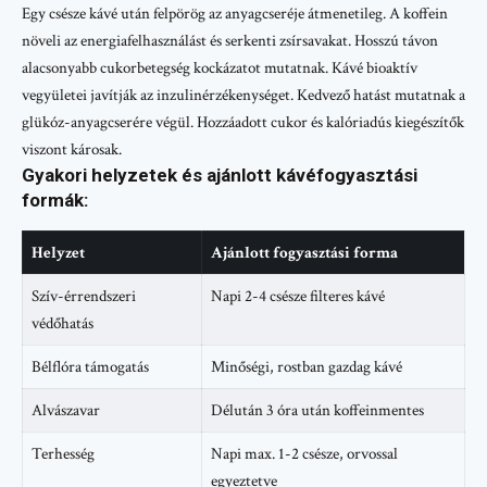
Egy csésze kávé után felpörög az anyagcseréje átmenetileg. A koffein
növeli az energiafelhasználást és serkenti zsírsavakat. Hosszú távon
alacsonyabb cukorbetegség kockázatot mutatnak. Kávé bioaktív
vegyületei javítják az inzulinérzékenységet. Kedvező hatást mutatnak a
glükóz-anyagcserére végül. Hozzáadott cukor és kalóriadús kiegészítők
viszont károsak.
Gyakori helyzetek és ajánlott kávéfogyasztási
formák:
Helyzet
Ajánlott fogyasztási forma
Szív-érrendszeri
Napi 2-4 csésze filteres kávé
védőhatás
Bélflóra támogatás
Minőségi, rostban gazdag kávé
Alvászavar
Délután 3 óra után koffeinmentes
Terhesség
Napi max. 1-2 csésze, orvossal
egyeztetve