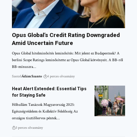
Opus Global’s Credit Rating Downgraded
Amid Uncertain Future
Opus Global hitelminősítés leminősítés: Mit jelent ez Budapestnek? A
berlini Scope Ratings leminősítette az Opus Global kötvényeit. A BB-ről
BB-mínuszra…
Szerző
Ádám Szanto
4 perces olvasmány
Heat Alert Extended: Essential Tips
for Staying Safe
Hőhullám Tanácsok Magyarország 2025:
Egészségvédelem és Kollektív Felelősség Az
országos tisztifőorvos péntek…
3 perces olvasmány