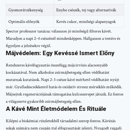
Gyomorérzékenység
Enyhe csészék, tej vagy alternatívák
Optimális előnyök
Kevés cukor, minőségi alapanyagok
Spector professzor tanácsa: válasszon jó minőségű filteres kávét.
Maradjon a napi 2-4 csészénél mindenképpen. Hallgasson a testére és
figyeljen a jelzésekre végül.
Májvédelem: Egy Kevéssé Ismert Előny
Rendszeres kávéfogyasztás összefügg májcirrózis alacsonyabb
kockázatával. Nem alkoholos zsírmájbetegség ellen védőhatást
mutatnak kutatások. Napi 2-3 csésze kávé mérhető védőhatást nyújt
már. Gyulladáscsökkentő hatás és oxidatív stressz mérséklés működik.
Májsejtek regenerációjának támogatása kulcsszerepet játszik. Ez fontos
a világszerte gyakoribb zsírmájbetegség ellen.
A Kávé Mint Életmódelem És Rituále
Kilépni a biokémiai részletekből társadalmi szerep fontos. Kávézás
sokak számára nem csupán ital elfogyasztását jelenti. Nyugodt reggeli