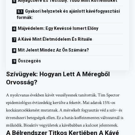
Anyagcsere És Testsúly: Több Mint Koffeinlöket
Gyakori helyzetek és ajánlott kávéfogyasztási
formák:
Májvédelem: Egy Kevéssé Ismert Előny
A Kávé Mint Életmódelem És Rituále
Mit Jelent Mindez Az Ön Számára?
Összegzés
Szívügyek: Hogyan Lett A Méregből
Orvosság?
A nyolcvanas években kávét veszélyesnek tanították. Tim Spector
epidemiológus évtizedekig kerülte a feketét. Mai adatok 15%-os
kockázatcsökkenést mutatnak. A mérsékelt fogyasztás véd a szív- és
érrendszeri betegségek ellen. Ez a hatás koffeinmentes változatnál is
működik. Bioaktív vegyületek a kávébabban a kulcsot jelentenek.
A Bélrendszer Titkos Kertjében A Kávé