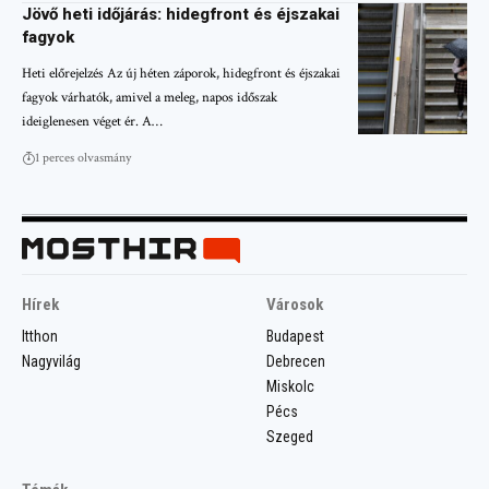
Jövő heti időjárás: hidegfront és éjszakai
fagyok
Heti előrejelzés Az új héten záporok, hidegfront és éjszakai
fagyok várhatók, amivel a meleg, napos időszak
ideiglenesen véget ér. A…
1 perces olvasmány
Hírek
Városok
Itthon
Budapest
Nagyvilág
Debrecen
Miskolc
Pécs
Szeged