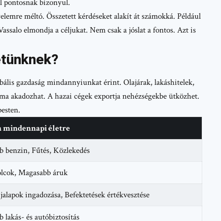
ül pontosnak bizonyul.
emre méltó. Összetett kérdéseket alakít át számokká. Például
ssalo elmondja a céljukat. Nem csak a jóslat a fontos. Azt is
letünknek?
obális gazdaság mindannyiunkat érint. Olajárak, lakáshitelek,
lma akadozhat. A hazai cégek exportja nehézségekbe ütközhet.
esten.
a mindennapi életre
 benzin, Fűtés, Közlekedés
olcok, Magasabb áruk
alapok ingadozása, Befektetések értékvesztése
 lakás- és autóbiztosítás