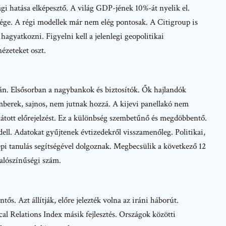
gi hatása elképesztő. A világ GDP-jének 10%-át nyelik el.
ége. A régi modellek már nem elég pontosak. A Citigroup is
agyatkozni. Figyelni kell a jelenlegi geopolitikai
ézeteket oszt.
án. Elsősorban a nagybankok és biztosítók. Ők hajlandók
berek, sajnos, nem jutnak hozzá. A kijevi panellakó nem
látott előrejelzést. Ez a különbség szembetűnő és megdöbbentő.
l. Adatokat gyűjtenek évtizedekről visszamenőleg. Politikai,
épi tanulás segítségével dolgoznak. Megbecsülik a következő 12
valószínűségi szám.
ős. Azt állítják, előre jelezték volna az iráni háborút.
cal Relations Index másik fejlesztés. Országok közötti