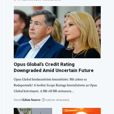
Opus Global’s Credit Rating
Downgraded Amid Uncertain Future
Opus Global hitelminősítés leminősítés: Mit jelent ez
Budapestnek? A berlini Scope Ratings leminősítette az Opus
Global kötvényeit. A BB-ről BB-mínuszra…
Szerző
Ádám Szanto
4 perces olvasmány