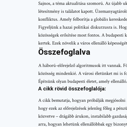
Sajnos, a téma aktualitása szomorú. Az újabb u
létesítmény is találatot kapott. Üzemanyagtároló
konfliktus. Amely felborítja a globális kereskede
Figyeljünk a hazai politikai diskurzusra is. Ho
közösségek erősítése most fontos. A budapesti k
kertek. Ezek növelik a város ellenálló képességét
Összefoglalva
A háború-előrejelző algoritmusok itt vannak. Fő
közösség mindenkié. A városi életünket mi is f
Építsünk olyan budapesti életet, amely ellenálló
A cikk rövid összefoglalója:
A cikk bemutatja, hogyan próbálják megjósolni 
hogy ezek az előrejelzések jelenleg főleg a pén
közvetve – drágább árukon, instabilabb gazdaságo
arra, hogyan lehetünk ellenállóbbak egy bizony