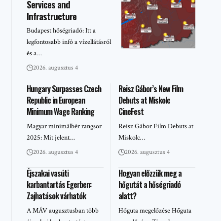
Services and
Infrastructure
Budapest hőségriadó: Itt a
legfontosabb infó a vízellátásról
és a…
2026. augusztus 4
Hungary Surpasses Czech
Reisz Gábor’s New Film
Republic in European
Debuts at Miskolc
Minimum Wage Ranking
CineFest
Magyar minimálbér rangsor
Reisz Gábor Film Debuts at
2025: Mit jelent…
Miskolc…
2026. augusztus 4
2026. augusztus 4
Éjszakai vasúti
Hogyan előzzük meg a
karbantartás Egerben:
hőgutát a hőségriadó
Zajhatások várhatók
alatt?
A MÁV augusztusban több
Hőguta megelőzése Hőguta