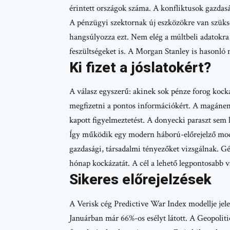
érintett országok száma. A konfliktusok gazdasá
A pénzügyi szektornak új eszközökre van szüks
hangsúlyozza ezt. Nem elég a múltbeli adatokra h
feszültségeket is. A Morgan Stanley is hasonló n
Ki fizet a jóslatokért?
A válasz egyszerű: akinek sok pénze forog kock
megfizetni a pontos információkért. A magánem
kapott figyelmeztetést. A donyecki paraszt sem 
Így működik egy modern háború-előrejelző model
gazdasági, társadalmi tényezőket vizsgálnak. G
hónap kockázatát. A cél a lehető legpontosabb 
Sikeres előrejelzések
A Verisk cég Predictive War Index modellje jelent
Januárban már 66%-os esélyt látott. A Geopoliti