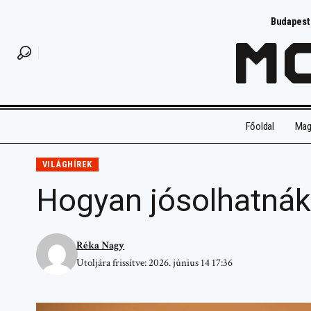
Budapest
Főoldal
Magy
VILÁGHÍREK
Hogyan jósolhatnák
Réka Nagy
Utoljára frissítve: 2026. június 14 17:36