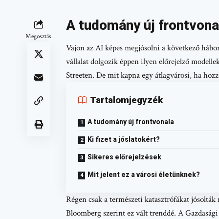
A tudomány új frontvona
Megosztás
Vajon az AI képes megjósolni a következő hábo
vállalat dolgozik éppen ilyen előrejelző modell
Streeten. De mit kapna egy átlagvárosi, ha hozz
Tartalomjegyzék
A tudomány új frontvonala
Ki fizet a jóslatokért?
Sikeres előrejelzések
Mit jelent ez a városi életünknek?
Régen csak a természeti katasztrófákat jósolták
Bloomberg szerint ez vált trenddé. A Gazdasági