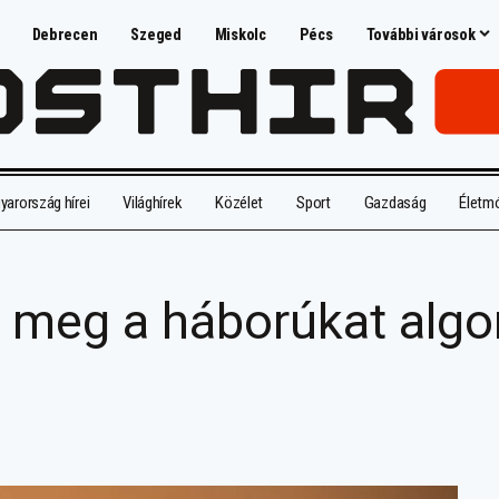
Debrecen
Szeged
Miskolc
Pécs
További városok
arország hírei
Világhírek
Közélet
Sport
Gazdaság
Életm
 meg a háborúkat algo