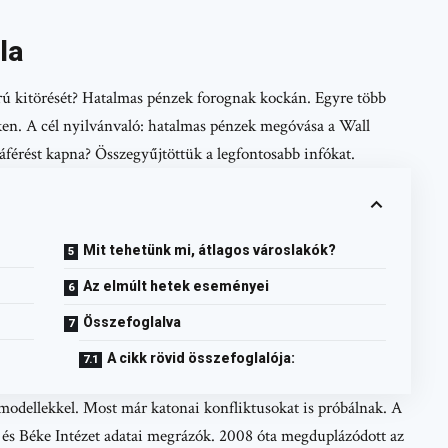
la
rú kitörését? Hatalmas pénzek forognak kockán. Egyre több
eken. A cél nyilvánvaló: hatalmas pénzek megóvása a Wall
áférést kapna? Összegyűjtöttük a legfontosabb infókat.
Mit tehetünk mi, átlagos városlakók?
Az elmúlt hetek eseményei
Összefoglalva
A cikk rövid összefoglalója:
 modellekkel. Most már katonai konfliktusokat is próbálnak. A
 és Béke Intézet adatai megrázók. 2008 óta megduplázódott az