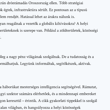
krán dróntámadás Oroszország ellen. Több stratégiai
k égtek, infrastruktúra sérült. Ez pontosan az a típusú
lem rendjét. Hatással lehet az árakra nálunk is.
gyan reagálnak a vezetők a globális kihívásokra? A helyi
erületeknek is szerepe van. Például a zöldterületek, közösségi
.
leg a nagy pénz világának szolgálnak. De a tudatosság és a
ormálhatjuk. Legyünk informáltak, segítőkészek, aktívak.
.
a háborúkat mesterséges intelligencia segítségével. Rámutat,
zügyi szektor számára elérhetőek, és a mindennapi embereket
n keresztül – érintik. A cikk gyakorlati tippekkel is szolgál
talan világban, és hangsúlyozza a helyi közösségek