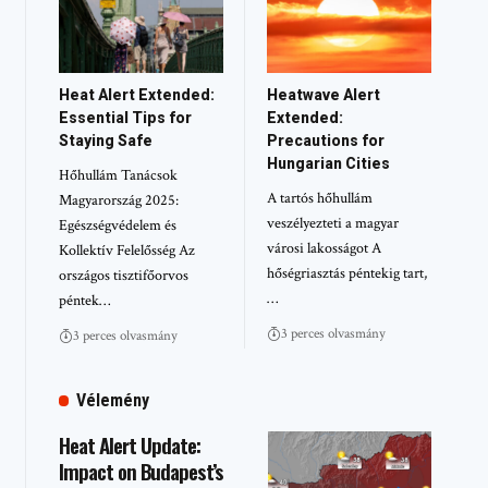
Heat Alert Extended:
Heatwave Alert
Essential Tips for
Extended:
Staying Safe
Precautions for
Hungarian Cities
Hőhullám Tanácsok
A tartós hőhullám
Magyarország 2025:
veszélyezteti a magyar
Egészségvédelem és
városi lakosságot A
Kollektív Felelősség Az
hőségriasztás péntekig tart,
országos tisztifőorvos
…
péntek…
3 perces olvasmány
3 perces olvasmány
Vélemény
Heat Alert Update:
Impact on Budapest’s