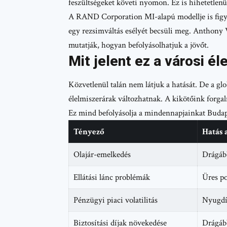
feszültségeket követi nyomon. Ez is hihetetlen
A RAND Corporation MI-alapú modellje is figyel
egy rezsimváltás esélyét becsüli meg. Anthony Va
mutatják, hogyan befolyásolhatjuk a jövőt.
Mit jelent ez a városi é
Közvetlenül talán nem látjuk a hatását. De a gl
élelmiszerárak változhatnak. A kikötőink forga
Ez mind befolyásolja a mindennapjainkat Budap
Tényező
Hatás 
Olajár-emelkedés
Drágább
Ellátási lánc problémák
Üres p
Pénzügyi piaci volatilitás
Nyugdíj
Biztosítási díjak növekedése
Drágább