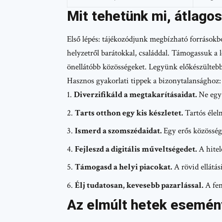
Mit tehetünk mi, átlago
Első lépés: tájékozódjunk megbízható forrásokb
helyzetről barátokkal, családdal. Támogassuk a 
önellátóbb közösségeket. Legyünk előkészültebb
Hasznos gyakorlati tippek a bizonytalansághoz:
Diverzifikáld a megtakarításaidat.
Ne egy 
Tarts otthon egy kis készletet.
Tartós élel
Ismerd a szomszédaidat.
Egy erős közösség
Fejleszd a digitális műveltségedet.
A hitel
Támogasd a helyi piacokat.
A rövid ellátás
Élj tudatosan, kevesebb pazarlással.
A fen
Az elmúlt hetek esemén