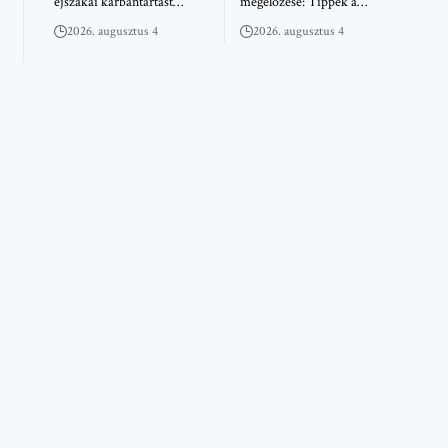
éjszakai karbantartást…
megelőzése: Tippek a…
2026. augusztus 4
2026. augusztus 4