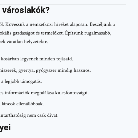
s városlakók?
ól. Kövessük a nemzetközi híreket alaposan. Beszéljünk a
lokális gazdaságot és termelőket. Építsünk rugalmasabb,
ek váratlan helyzetekre.
kosárban legyenek minden tojásaid.
miszerek, gyertya, gyógyszer mindig hasznos.
 a legjobb támogatás.
es információk megtalálása kulcsfontosságú.
i láncok ellenállóbbak.
ntarthatóság nem csak divat.
yei