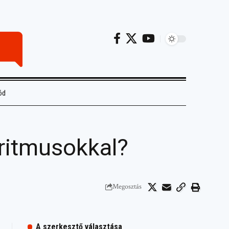
ód
ritmusokkal?
Megosztás
A szerkesztő választása