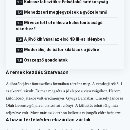
Kulcssztatiszitika: Felsőfokú hatékonyság
Menedzseri megjegyzések a győzelemről
Mi vezetett el ehhez a kulcsfontosságú
sikerhez?
A jövő kihívásai az első NB III-as idényben
Moderális, de bátor kilátások a jövőre
Összegző gondolatok
A remek kezdés Szarvason
A döntőbejárat fantasztikus formában történt meg. A vendégjáték 3–1-
es sikerrel zárult. Ez már megadta a jó alapot a visszavágóhoz. Három
különböző játékos volt eredményes. Gyuga Barnabás, Csicsely János és
Oláh Levente góljaival biztosított előnyt. A küldetés tehát félig már
teljesítve volt. Most már csak otthon kellett a rajongók előtt befejezni.
A hazai térfélvéden elszántan zártak