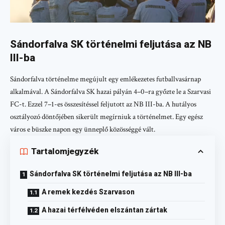
Sándorfalva SK történelmi feljutása az NB
III-ba
Sándorfalva történelme megújult egy emlékezetes futballvasárnap
alkalmával. A Sándorfalva SK hazai pályán 4–0–ra győzte le a Szarvasi
FC-t. Ezzel 7–1-es összesítéssel feljutott az NB III-ba. A hutályos
osztályozó döntőjében sikerült megírniuk a történelmet. Egy egész
város e büszke napon egy ünneplő közösséggé vált.
Tartalomjegyzék
Sándorfalva SK történelmi feljutása az NB III-ba
A remek kezdés Szarvason
A hazai térfélvéden elszántan zártak