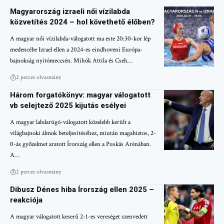
Magyarország izraeli női vízilabda
közvetítés 2024 – hol követhető élőben?
A magyar női vízilabda-válogatott ma este 20:30-kor lép
medencébe Izrael ellen a 2024-es eindhoveni Európa-
bajnokság nyitómeccsén. Mihók Attila és Cseh…
2 perces olvasmány
Három forgatókönyv: magyar válogatott
vb selejtező 2025 kijutás esélyei
A magyar labdarúgó-válogatott közelebb került a
világbajnoki álmok beteljesítéséhez, miután magabiztos, 2-
0-ás győzelmet aratott Írország ellen a Puskás Arénában.
A…
2 perces olvasmány
Dibusz Dénes hiba Írország ellen 2025 –
reakciója
A magyar válogatott keserű 2-1-es vereséget szenvedett