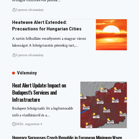
országos tisztifőorvos péntek…
3 perces olvasmány
Heatwave Alert Extended:
Precautions for Hungarian Cities
A tartós hőhullám veszélyezteti a magyar városi
lakosságot A hőségriasztás péntekig tart,…
3 perces olvasmány
Vélemény
Heat Alert Update: Impact on
Budapest’s Services and
Infrastructure
Budapest hőségriadó: Itt a legfontosabb
infó a vízellátásról és a…
2026. augusztus 4
Hungary Surpasses Czech Republic in European Minimum Wage