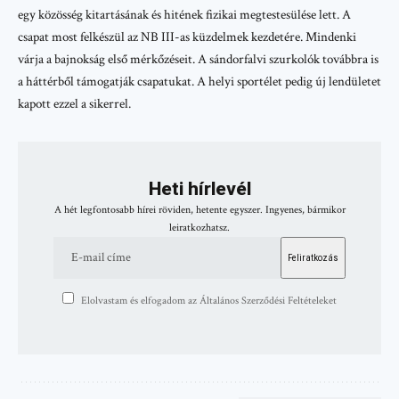
egy közösség kitartásának és hitének fizikai megtestesülése lett. A
csapat most felkészül az NB III-as küzdelmek kezdetére. Mindenki
várja a bajnokság első mérkőzéseit. A sándorfalvi szurkolók továbbra is
a háttérből támogatják csapatukat. A helyi sportélet pedig új lendületet
kapott ezzel a sikerrel.
Heti hírlevél
A hét legfontosabb hírei röviden, hetente egyszer. Ingyenes, bármikor
leiratkozhatsz.
Elolvastam és elfogadom az Általános Szerződési Feltételeket