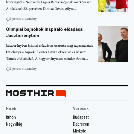
Írországtól a Nemzetek Ligája B-divíziójának mérkőzésén.
A találkozó 82. percében Dibusz Dénes súlyos…
2 perces olvasmány
Olimpiai bajnokok inspiráló előadása
Jászberényben
Jászberényben iskolai előadáson osztotta meg tapasztalatait
két olimpiai bajnok: Kovács István ökölvívó és Märcz
Tamás vízilabdázó. A hagyományosan minden évben…
2 perces olvasmány
Hírek
Városok
Itthon
Budapest
Nagyvilág
Debrecen
Miskolc