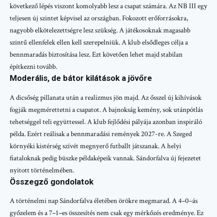
következő lépés viszont komolyabb lesz a csapat számára. Az NB III egy
teljesen új szintet képvisel az országban. Fokozott erőforrásokra,
nagyobb elkötelezettségre lesz szükség. A játékosoknak magasabb
szintű ellenfelek ellen kell szerepelniük. A klub elsődleges célja a
bennmaradás biztosítása lesz. Ezt követően lehet majd stabilan
építkezni tovább.
Moderális, de bátor kilátások a jövőre
A dicsőség pillanata után a realizmus jön majd. Az ősszel új kihívások
fogják megmérettetni a csapatot. A bajnokság kemény, sok utánpótlás
tehetséggel teli együttessel. A klub fejlődési pályája azonban inspiráló
példa. Ezért reálisak a bennmaradási remények 2027-re. A Szeged
környéki kistérség szívét megnyerő futballt játszanak. A helyi
fiataloknak pedig büszke példaképeik vannak. Sándorfalva új fejezetet
nyitott történelmében.
Összegző gondolatok
A történelmi nap Sándorfalva életében örökre megmarad. A 4–0–ás
győzelem és a 7–1–es összesítés nem csak egy mérkőzés eredménye. Ez