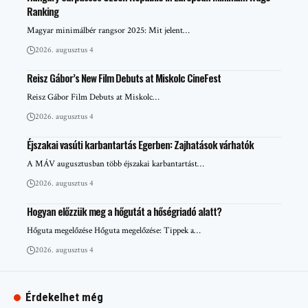
Ranking
Magyar minimálbér rangsor 2025: Mit jelent…
2026. augusztus 4
Reisz Gábor’s New Film Debuts at Miskolc CineFest
Reisz Gábor Film Debuts at Miskolc…
2026. augusztus 4
Éjszakai vasúti karbantartás Egerben: Zajhatások várhatók
A MÁV augusztusban több éjszakai karbantartást…
2026. augusztus 4
Hogyan előzzük meg a hőgutát a hőségriadó alatt?
Hőguta megelőzése Hőguta megelőzése: Tippek a…
2026. augusztus 4
Érdekelhet még