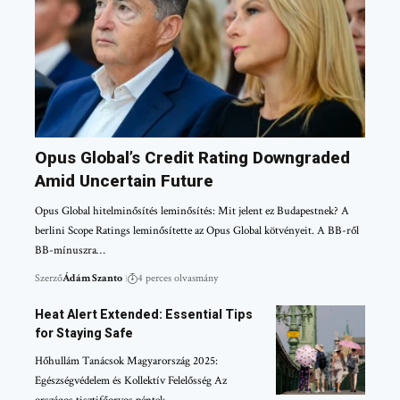
Opus Global’s Credit Rating Downgraded
Amid Uncertain Future
Opus Global hitelminősítés leminősítés: Mit jelent ez Budapestnek? A
berlini Scope Ratings leminősítette az Opus Global kötvényeit. A BB-ről
BB-mínuszra…
Szerző
Ádám Szanto
4 perces olvasmány
Heat Alert Extended: Essential Tips
for Staying Safe
Hőhullám Tanácsok Magyarország 2025:
Egészségvédelem és Kollektív Felelősség Az