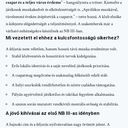
csapat és a teljes város érdeme
” – hangsúlyozta a tréner. Kiemelte a
játékosok munkakedvét és elkötelezettségét is. „Aprólékos munkával,
türelemmé éveken átépítettük a csapatot.” – tette hozzá. A klub elnöke
is kifejezte elégedettségét a teljesítménnyel. A szakemberek már a
várható nehézségekre készülnek az NB III-ban.
Mi vezetett el ehhez a kulcsfontosságú sikerhez?
A feljutás nem véletlen, hanem hosszú távú munka eredménye volt.
Stabil klubvezetés és hosszútávú tervek kidolgozása.
Erős lokális identitás és a saját nevelésű játékosok prioritása.
A csapatmag megőrzése és szakmailag felkészült edzői stáb.
A helyi szurkolók rendíthetetlen és szinte családias támogatása.
Pályán egyértelmű játékstílus és taktikai fegyelem alkalmazása.
A szezon során mutatott rendkívüli mentális erősség és stabilitás.
A jövő kihívásai az első NB III-as idényben
A bajnoki cím és a feljutás nyilvánvalóan nagy örömöt jelent. A