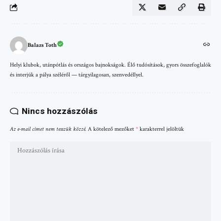
Balazs Toth
Helyi klubok, utánpótlás és országos bajnokságok. Élő tudósítások, gyors összefoglalók
és interjúk a pálya széléről — tárgyilagosan, szenvedéllyel.
Nincs hozzászólás
Az e-mail címet nem tesszük közzé.
A kötelező mezőket
*
karakterrel jelöltük