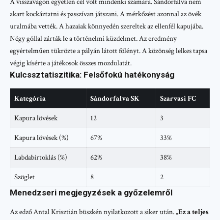
A visszavágón egyetlen cél volt mindenki számára. Sándorfalva nem
akart kockáztatni és passzívan játszani. A mérkőzést azonnal az övék
uralmába vették. A hazaiak könnyedén szereltek az ellenfél kapujába.
Négy góllal zárták le a történelmi küzdelmet. Az eredmény
egyértelműen tükrözte a pályán látott fölényt. A közönség lelkes tapsa
végig kísérte a játékosok összes mozdulatát.
Kulcssztatiszitika: Felsőfokú hatékonyság
Kategória
Sándorfalva SK
Szarvasi FC
Kapura lövések
12
3
Kapura lövések (%)
67%
33%
Labdabirtoklás (%)
62%
38%
Szöglet
8
2
Menedzseri megjegyzések a győzelemről
Az edző Antal Krisztián büszkén nyilatkozott a siker után. „
Ez a teljes