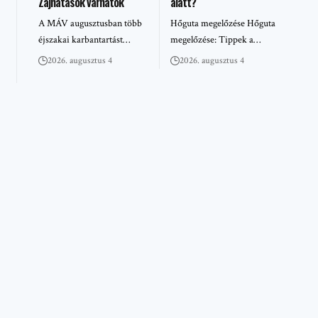
Zajhatások várhatók
alatt?
A MÁV augusztusban több
Hőguta megelőzése Hőguta
éjszakai karbantartást…
megelőzése: Tippek a…
2026. augusztus 4
2026. augusztus 4