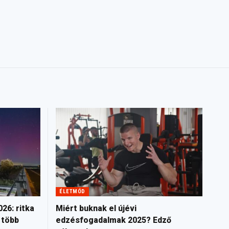
ÉLETMÓD
26: ritka
Miért buknak el újévi
 több
edzésfogadalmak 2025? Edző