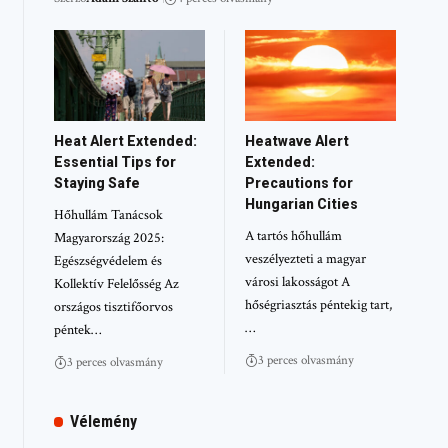
Heat Alert Extended:
Heatwave Alert
Essential Tips for
Extended:
Staying Safe
Precautions for
Hungarian Cities
Hőhullám Tanácsok
A tartós hőhullám
Magyarország 2025:
veszélyezteti a magyar
Egészségvédelem és
városi lakosságot A
Kollektív Felelősség Az
hőségriasztás péntekig tart,
országos tisztifőorvos
…
péntek…
3 perces olvasmány
3 perces olvasmány
Vélemény