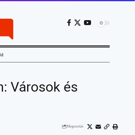
ód
: Városok és
Megosztás