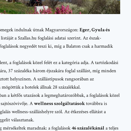
 tömegek indulnak útnak Magyarországon:
Eger, Gyula és
listáját a
Szallas.hu
foglalási adatai szerint. Az észak-
foglalások negyedét teszi ki, míg a Balaton csak a harmadik
lent, a foglalások közel felét ez a kategória adja. A tartózkodási
ára, 37 százaléka három éjszakára foglal szállást, míg minden
sztott helyszínen. A szállástípusok rangsorában az
 mögöttük a hotelek állnak 28 százalékkal.
ban a kétfős utazások a legmeghatározóbbak, a foglalások közel
sajtószóvivője. A
wellness szolgáltatások
továbbra is
alás wellness-szálláshelyre szól. Az étkezéses ellátást a
gelit választanak.
ag mérsékeltek maradnak: a foglalások
46 százalékánál
a teljes