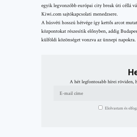
egyik legvonzóbb európai city break úti céllá 
Kiwi.com
sajtókapcsolati menedzsere.
A húsvéti hosszú hétvége így kettős arcot muta
központokat részesítik előnyben, addig Budapes
külföldi közönséget vonzva az ünnepi napokra.
He
A hét legfontosabb hírei röviden, 
Elolvastam és elfog