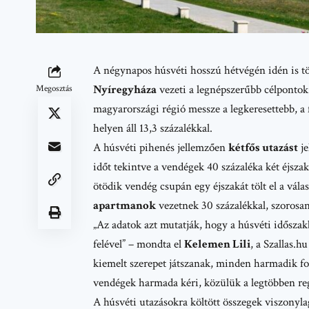
A négynapos húsvéti hosszú hétvégén idén is
Nyíregyháza
vezeti a legnépszerűbb célpontok 
Megosztás
magyarországi régió messze a legkeresettebb, a 
helyen áll 13,3 százalékkal.
A húsvéti pihenés jellemzően
kétfős utazást
je
időt tekintve a vendégek 40 százaléka két éjszak
ötödik vendég csupán egy éjszakát tölt el a vála
apartmanok
vezetnek 30 százalékkal, szorosan
„Az adatok azt mutatják, hogy a húsvéti időszak
felével” – mondta el
Kelemen Lili
, a
Szallas.hu
kiemelt szerepet játszanak, minden harmadik fogl
vendégek harmada kéri, közülük a legtöbben reg
A húsvéti utazásokra költött összegek viszonyl