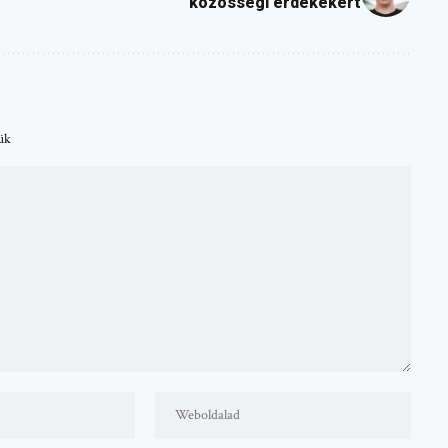
közösségi érdekekért
tük