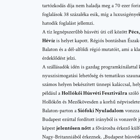
tartózkodás díja nem haladja meg a 70 ezer fori
foglalások 38 százaléka esik, míg a luxusigények
hatodik foglalást jellemzi.
A tíz legnépszerűbb húsvéti úti cél között
Pécs,
Hévíz
is helyet kapott. Régiós bontásban Észak
Balaton és a dél-alföldi régió mutatóit, ami a k
érdeklődést jelzi.
A szállásadók idén is gazdag programkínálattal
nyuszisimogatási lehetőség és tematikus szaun
számos helyen bekészített ünnepi kaláccsal, he
például a
Hollókői Húsvéti Fesztiválra
szóló
Hollókőn és Mezőkövesden a korhű népviseletes,
Balaton-parton a
Siófoki Nyuladalom
vonzza 
Budapest ezúttal fordított irányból is vonzerőt j
képest
jelentősen nőtt
a fővárosba érkező külf
Nagy-Britanniából érkeznek. „Budapest húsvétkor