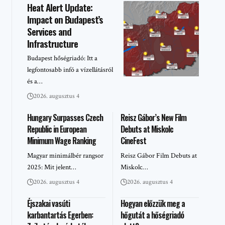
Heat Alert Update:
Impact on Budapest’s
Services and
Infrastructure
Budapest hőségriadó: Itt a
legfontosabb infó a vízellátásról
és a…
2026. augusztus 4
Hungary Surpasses Czech
Reisz Gábor’s New Film
Republic in European
Debuts at Miskolc
Minimum Wage Ranking
CineFest
Magyar minimálbér rangsor
Reisz Gábor Film Debuts at
2025: Mit jelent…
Miskolc…
2026. augusztus 4
2026. augusztus 4
Éjszakai vasúti
Hogyan előzzük meg a
karbantartás Egerben:
hőgutát a hőségriadó