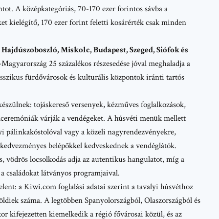
ntot. A középkategóriás, 70-170 ezer forintos sávba a
et kielégítő, 170 ezer forint feletti kosárérték csak minden
 Hajdúszoboszló, Miskolc, Budapest, Szeged, Siófok és
-Magyarország 25 százalékos részesedése jóval meghaladja a
lasszikus fürdővárosok és kulturális központok iránti tartós
 készülnek: tojáskereső versenyek, kézműves foglalkozások,
aceremóniák várják a vendégeket. A húsvéti menük mellett
lyi pálinkakóstolóval vagy a közeli nagyrendezvényekre,
 kedvezményes belépőkkel kedveskednek a vendéglátók.
 vödrös locsolkodás adja az autentikus hangulatot, míg a
a családokat látványos programjaival.
elent: a
Kiwi.com
foglalási adatai szerint a tavalyi húsvéthoz
öldiek száma. A legtöbben Spanyolországból, Olaszországból és
 kifejezetten kiemelkedik a régió fővárosai közül, és az