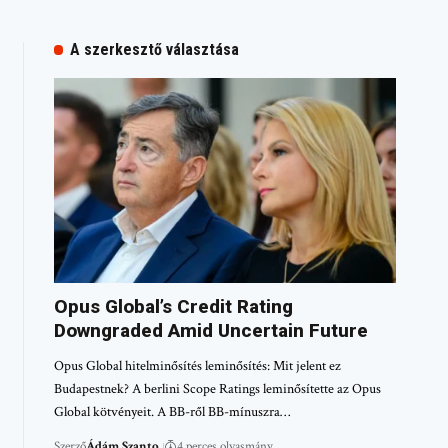
A szerkesztő választása
Opus Global’s Credit Rating
Downgraded Amid Uncertain Future
Opus Global hitelminősítés leminősítés: Mit jelent ez
Budapestnek? A berlini Scope Ratings leminősítette az Opus
Global kötvényeit. A BB-ről BB-mínuszra…
Szerző
Ádám Szanto
4 perces olvasmány