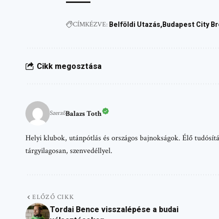
CÍMKÉZVE:
Belföldi Utazás
Budapest City B
Cikk megosztása
Balazs Toth
Szerző
Helyi klubok, utánpótlás és országos bajnokságok. Élő tudósítá
tárgyilagosan, szenvedéllyel.
ELŐZŐ CIKK
Tordai Bence visszalépése a budai