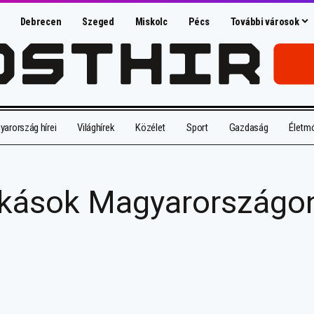
Debrecen
Szeged
Miskolc
Pécs
További városok
arország hírei
Világhírek
Közélet
Sport
Gazdaság
Életm
okások Magyarországon