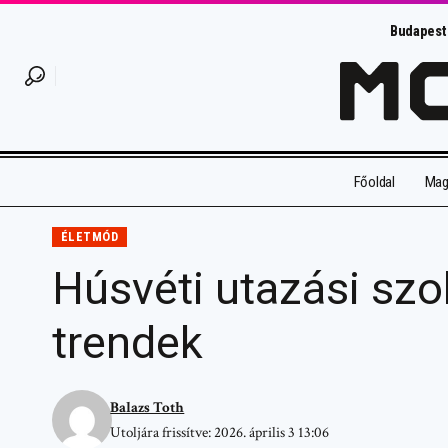
Budapest
Főoldal
Magy
ÉLETMÓD
Húsvéti utazási sz
trendek
Balazs Toth
Utoljára frissítve: 2026. április 3 13:06