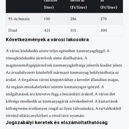
(millió
nettó ár
ár
liter)
(Ft/liter)
(Ft/liter)
95-ös benzin
150
286
270
Dízel
425
315
300
Következmények a városi lakosokra
A városi közlekedés szinte teljes egészében üzemanyagfüggő. A
tömegközlekedési járművek zöme dízelhajtású. A
magánszemélygépjárművek üzemanyagköltsége jelentős kiadást jelent.
Az árszabályozott készletből származó üzemanyag befolyásolhatja az
árakat. A forgalmas városi központokban a kereslet állandóan magas.
Az ingázás munkahelyekre szintén üzemanyagot igényel. A
szolgáltatások ára közvetve függ a benzinkúti áraktól. A városi élet
költsége emelkedik az üzemanyagárak növekedésével. A háztartások
költségvetése érzékenyen reagál az ilyen változásokra. A tartalékokból
történő ellátás enyhítheti a rövid távú nyomást.
Jogszabályi keretek és elszámoltathatóság