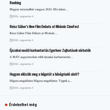
Ranking
Magyar minimálbér rangsor 2025: Mit jelent…
2026. augusztus 4
Reisz Gábor’s New Film Debuts at Miskolc CineFest
Reisz Gábor Film Debuts at Miskolc…
2026. augusztus 4
Éjszakai vasúti karbantartás Egerben: Zajhatások várhatók
A MÁV augusztusban több éjszakai karbantartást…
2026. augusztus 4
Hogyan előzzük meg a hőgutát a hőségriadó alatt?
Hőguta megelőzése Hőguta megelőzése: Tippek a…
2026. augusztus 4
Érdekelhet még