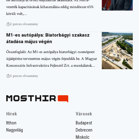
elé állíthatja az orosz olajszállítás akadozása. Az Adria-
vezeték kapacitásának kihasználása eddig mindössze 65%
körüli volt,…
2 perces olvasmány
M1-es autópálya: Biatorbágyi szakasz
átadása május végén
Összefoglaló: Az M1-es autópálya biatorbágyi csomópont
újjáépítése tervezetten május végén fejeződik be. A Magyar
Koncessziós Infrastruktúra Fejlesztő Zrt. a munkálatok…
5 perces olvasmány
Hírek
Városok
Itthon
Budapest
Nagyvilág
Debrecen
Miskolc