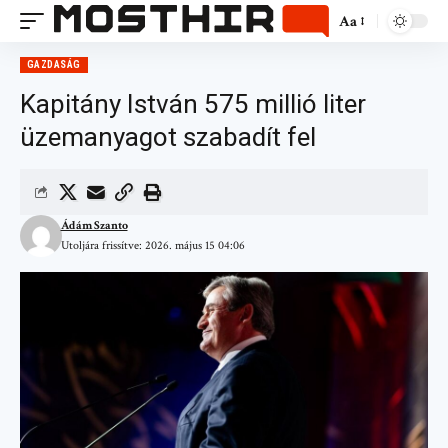
Aa
GAZDASÁG
Kapitány István 575 millió liter
üzemanyagot szabadít fel
Ádám Szanto
Utoljára frissítve: 2026. május 15 04:06