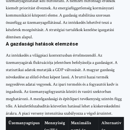
üzemanyagellátását kell biztosítani. A nemzeti biztonsági érdekek
kiemelt prioritást élveznek. Az energiafüggetlenség kormányzati
kommunikáció központi eleme. A gazdaság stabilitása szorosan
összefügg az üzemanyagellátással. Az intézkedés lehetővé teszi a
készletek mozgósítását. A stratégiai tartalékok kezelése igazgatási
döntésen alapul.
A gazdasági hatások elemzése
Az intézkedés a világpiaci kontextusban értelmezendő. Az
üzemanyagárak fluktuációja jelentősen befolyásolja a gazdaságot. A
statisztikai adatok mutatják a GDP változását. A magyar gazdaság
növekedése az előző évhez képest lassú. A bruttó hazai termék
negyedéves adatai vegyesek. Az ipari termelés és a fogyasztói kedv is
ingadozik. Az üzemanyagfogyasztás közúti és vasúti szektorban
meghatározó. A mezőgazdasági és építőipari tevékenység szintén függ
tőle. A készletfelszabadítás közvetlen hatással lehet a kiskereskedelmi
árakra. A piaci verseny intenzitása szabályozza a végső árszintet.
Üzemanyagtípus
Mennyiség
Maximális
Alternatív