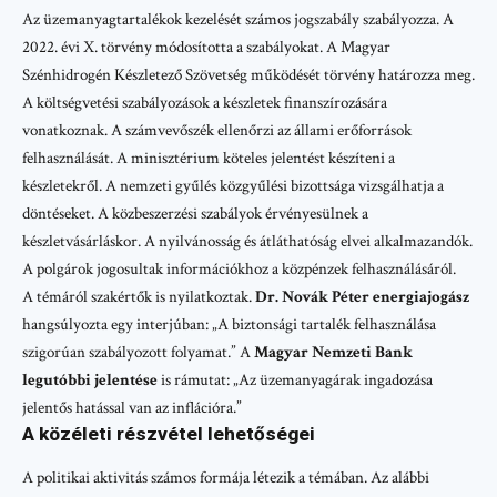
Az üzemanyagtartalékok kezelését számos jogszabály szabályozza. A
2022. évi X. törvény módosította a szabályokat. A Magyar
Szénhidrogén Készletező Szövetség működését törvény határozza meg.
A költségvetési szabályozások a készletek finanszírozására
vonatkoznak. A számvevőszék ellenőrzi az állami erőforrások
felhasználását. A minisztérium köteles jelentést készíteni a
készletekről. A nemzeti gyűlés közgyűlési bizottsága vizsgálhatja a
döntéseket. A közbeszerzési szabályok érvényesülnek a
készletvásárláskor. A nyilvánosság és átláthatóság elvei alkalmazandók.
A polgárok jogosultak információkhoz a közpénzek felhasználásáról.
A témáról szakértők is nyilatkoztak.
Dr. Novák Péter energiajogász
hangsúlyozta egy interjúban: „A biztonsági tartalék felhasználása
szigorúan szabályozott folyamat.” A
Magyar Nemzeti Bank
legutóbbi jelentése
is rámutat: „Az üzemanyagárak ingadozása
jelentős hatással van az inflációra.”
A közéleti részvétel lehetőségei
A politikai aktivitás számos formája létezik a témában. Az alábbi