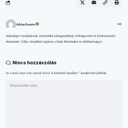
Ádám Szanto
Adatalapú vizualizációk, közérdekű adatigénylések, költségvetési és közbeszerzési
elemzések. Célja: tényekkel segíteni a helyi döntéseket és átláthatóságot.
Nincs hozzászólás
Az e-mail címet nem tesszük közzé.
A kötelező mezőket
*
karakterrel jelöltük