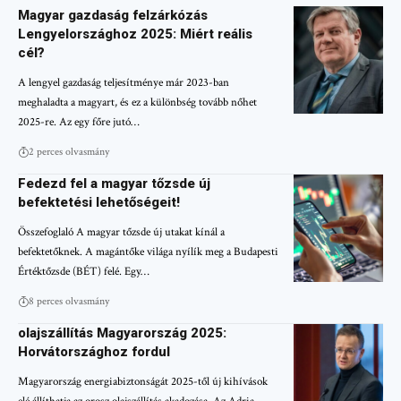
Magyar gazdaság felzárkózás
Lengyelországhoz 2025: Miért reális
cél?
A lengyel gazdaság teljesítménye már 2023-ban
meghaladta a magyart, és ez a különbség tovább nőhet
2025-re. Az egy főre jutó…
2 perces olvasmány
Fedezd fel a magyar tőzsde új
befektetési lehetőségeit!
Összefoglaló A magyar tőzsde új utakat kínál a
befektetőknek. A magántőke világa nyílík meg a Budapesti
Értéktőzsde (BÉT) felé. Egy…
8 perces olvasmány
olajszállítás Magyarország 2025:
Horvátországhoz fordul
Magyarország energiabiztonságát 2025-től új kihívások