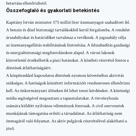
betartása ellenőrizhető.
Összefoglaló és gyakorlati betekintés
Kapitány István miniszter 575 millió liter üzemanyagot szabadított fel.
A benzin és dízel biztonsági tartalékokból kerül forgalomba. A rendelet
árszabályokat és határidőket tartalmaz a vevőknek. A jogszabály célja
az üzemanyagellátás stabilitásának biztosítása. A felszabadítás gazdasági
és energiabiztonsági megfontolásokon alapul. A városi lakosok
közvetlenül érzékelhetik a piaci hatásokat. A közéleti részvétel fontos a
döntések átláthatóságáért.
A közpénzekkel kapcsolatos döntések nyomon követéséhez aktivitás
szükséges. A hatóságok közzétett információit rendszeresen ellenőrizni
kell. Az önkormányzati üléseken fel lehet tenni kérdéseket. A közösségi
média segítségével megosztani a tapasztalatokat. A törvényhozás
számára küldött nyilvános vélemények fontosak. A civil szervezetek
munkájának támogatása erősíti a társadalmat. Az átláthatóság nem
önmagától való folyamat. Az aktív polgárok részvételével alakítható a
jövő.