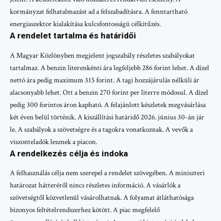
kormányzat felhatalmazást ad a felszabadításra. A fenntartható
energiaszektor kialakítása kulcsfontosságú célkitűzés.
A rendelet tartalma és határidői
A Magyar Közlönyben megjelent jogszabály részletes szabályokat
tartalmaz. A benzin literenkénti ára legfeljebb 286 forint lehet. A dízel
nettó ára pedig maximum 315 forint. A tagi hozzájárulás nélküli ár
alacsonyabb lehet. Ott a benzin 270 forint per literre módosul. A dízel
pedig 300 forintos áron kapható. A felajánlott készletek megvásárlása
két éven belül történik. A kiszállítási határidő 2026. június 30-án jár
le. A szabályok a szövetségre és a tagokra vonatkoznak. A vevők a
viszonteladók lesznek a piacon.
A rendelkezés célja és indoka
A felhasználás célja nem szerepel a rendelet szövegében. A miniszteri
határozat hátteréről nincs részletes információ. A vásárlók a
szövetségtől közvetlenül vásárolhatnak. A folyamat átláthatósága
bizonyos feltételrendszerhez kötött. A piac megfelelő