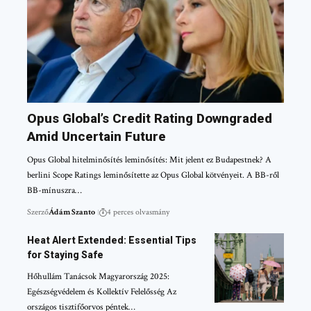
Opus Global’s Credit Rating Downgraded
Amid Uncertain Future
Opus Global hitelminősítés leminősítés: Mit jelent ez Budapestnek? A
berlini Scope Ratings leminősítette az Opus Global kötvényeit. A BB-ről
BB-mínuszra…
Szerző
Ádám Szanto
4 perces olvasmány
Heat Alert Extended: Essential Tips
for Staying Safe
Hőhullám Tanácsok Magyarország 2025:
Egészségvédelem és Kollektív Felelősség Az
országos tisztifőorvos péntek…