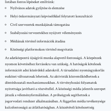
listában fontos lépéseket említünk:
Nyilvános adatok gyűjtése és elemzése
Helyi önkormányzati képviselőkkel folytatott konzultáció
Civil szervezetek munkájának támogatása
Szabályozási tervezetekhez nyújtott véleményezés
Médiának történő információk átadása
Közösségi platformokon történő megvitatás
Az adatközpontú újságírói munka alapvető fontosságú. A közpénzek
nyomon követéséhez forrásokra van szükség. A hatóságok kötelesek
információt adni közérdekű adatokról. A társadalmi nyomásgyakorlás
eszközei változatosak lehetnek. Az aktivisták közreműködhetnek a
döntéshozatali mechanizmusokban. A törvényhozási folyamatok
nyitottsága javítható a részvétellel. A közösségi média jelentős szerepet
játszik a véleményformálásban. A próbaügyek segíthetnek a
jogorvoslati rendszer alkalmazásában. A független média tevékenysége
kulcsfontosságú az átláthatóságban. A közzétételi kötelezettség