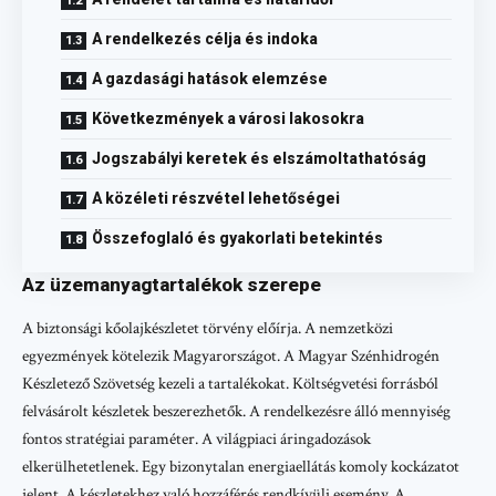
A rendelkezés célja és indoka
A gazdasági hatások elemzése
Következmények a városi lakosokra
Jogszabályi keretek és elszámoltathatóság
A közéleti részvétel lehetőségei
Összefoglaló és gyakorlati betekintés
Az üzemanyagtartalékok szerepe
A biztonsági kőolajkészletet törvény előírja. A nemzetközi
egyezmények kötelezik Magyarországot. A Magyar Szénhidrogén
Készletező Szövetség kezeli a tartalékokat. Költségvetési forrásból
felvásárolt készletek beszerezhetők. A rendelkezésre álló mennyiség
fontos stratégiai paraméter. A világpiaci áringadozások
elkerülhetetlenek. Egy bizonytalan energiaellátás komoly kockázatot
jelent. A készletekhez való hozzáférés rendkívüli esemény. A