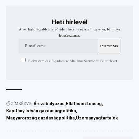
Heti hírlevél
A hét legfontosabb hírei röviden, hetente egyszer. Ingyenes, bármikor
leiratkozhatsz.
Elolvastam és elfogadom az Általános Szerződési Feltételeket
CÍMKÉZVE:
Árszabályozás
Ellátásbiztonság
Kapitány István gazdaságpolitika
Magyarország gazdaságpolitika
Üzemanyagtartalék