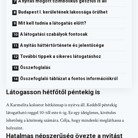
A nyitás mögött szimbolikus gesztus is áll
Budapest I. kerületének lakossága örülhet
Mit kell tudnia a látogatás előtt?
A látogatási szabályok fontosak
A nyitás háttértörténete és jelentősége
További tippek a sikeres látogatáshoz
Összefoglalás
Összefoglaló táblázat a fontos információkról
Látogasson hétfőtől péntekig is
A Karmelita kolostor hétköznap is nyitva áll. Keddtől péntekig
látogatható reggel 10-től este 6-ig. Ez egy ideiglenes, kivételes
lehetőség a közönség számára. Célja, hogy mindenki megláthassa a
helyszínt.
Hatalmas népszerűség övezte a nyitást