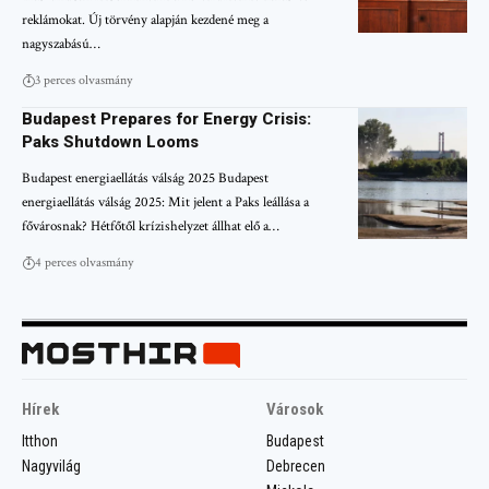
reklámokat. Új törvény alapján kezdené meg a
nagyszabású…
3 perces olvasmány
Budapest Prepares for Energy Crisis:
Paks Shutdown Looms
Budapest energiaellátás válság 2025 Budapest
energiaellátás válság 2025: Mit jelent a Paks leállása a
fővárosnak? Hétfőtől krízishelyzet állhat elő a…
4 perces olvasmány
Hírek
Városok
Itthon
Budapest
Nagyvilág
Debrecen