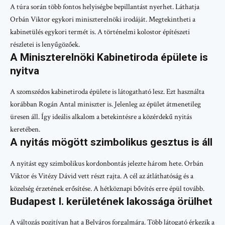
A túra során több fontos helyiségbe bepillantást nyerhet. Láthatja
Orbán Viktor egykori miniszterelnöki irodáját. Megtekintheti a
kabinetülés egykori termét is. A történelmi kolostor építészeti
részletei is lenyűgözőek.
A Miniszterelnöki Kabinetiroda épülete is
nyitva
A szomszédos kabinetiroda épülete is látogatható lesz. Ezt használta
korábban Rogán Antal miniszter is. Jelenleg az épület átmenetileg
üresen áll. Így ideális alkalom a betekintésre a közérdekű nyitás
keretében.
A nyitás mögött szimbolikus gesztus is áll
A nyitást egy szimbolikus kordonbontás jelezte három hete. Orbán
Viktor és Vitézy Dávid vett részt rajta. A cél az átláthatóság és a
közelség érzetének erősítése. A hétköznapi bővítés erre épül tovább.
Budapest I. kerületének lakossága örülhet
A változás pozitívan hat a Belváros forgalmára. Több látogató érkezik a