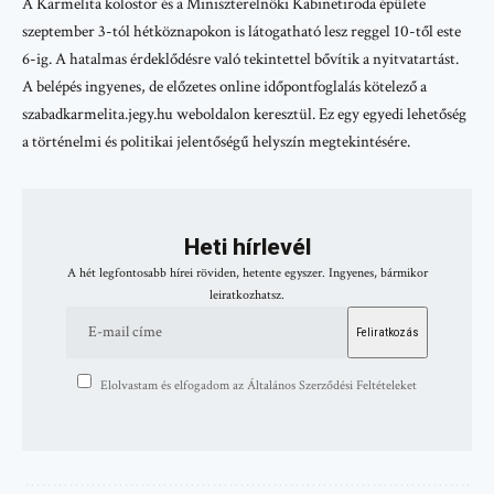
A Karmelita kolostor és a Miniszterelnöki Kabinetiroda épülete
szeptember 3-tól hétköznapokon is látogatható lesz reggel 10-től este
6-ig. A hatalmas érdeklődésre való tekintettel bővítik a nyitvatartást.
A belépés ingyenes, de előzetes online időpontfoglalás kötelező a
szabadkarmelita.jegy.hu weboldalon keresztül. Ez egy egyedi lehetőség
a történelmi és politikai jelentőségű helyszín megtekintésére.
Heti hírlevél
A hét legfontosabb hírei röviden, hetente egyszer. Ingyenes, bármikor
leiratkozhatsz.
Elolvastam és elfogadom az Általános Szerződési Feltételeket