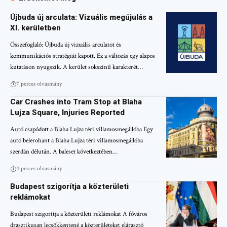
Újbuda új arculata: Vizuális megújulás a
XI. kerületben
Összefoglaló: Újbuda új vizuális arculatot és
kommunikációs stratégiát kapott. Ez a változás egy alapos
kutatáson nyugszik. A kerület sokszínű karakterét…
7 perces olvasmány
Car Crashes into Tram Stop at Blaha
Lujza Square, Injuries Reported
Autó csapódott a Blaha Lujza téri villamosmegállóba Egy
autó belerohant a Blaha Lujza téri villamosmegállóba
szerdán délután. A baleset következtében…
4 perces olvasmány
Budapest szigorítja a közterületi
reklámokat
Budapest szigorítja a közterületi reklámokat A főváros
drasztikusan lecsökkentené a közterületeket elárasztó