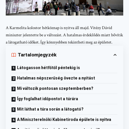
A Karmelita kolostor hétköznap is nyitva áll majd. Vitézy Dávid
miniszter jelentette be a változást. A hatalmas érdeklődés miatt bővítik
a látogatható időket. Így könnyebben tekintheti meg az épületet.
Tartalomjegyzék
Látogasson hétfőtől péntekig is
Hatalmas népszerűség övezte a nyitást
Mi változik pontosan szeptemberben?
Így foglalhat időpontot a túrára
Mit láthat a túra során a látogató?
A Miniszterelnöki Kabinetiroda épülete is nyitva