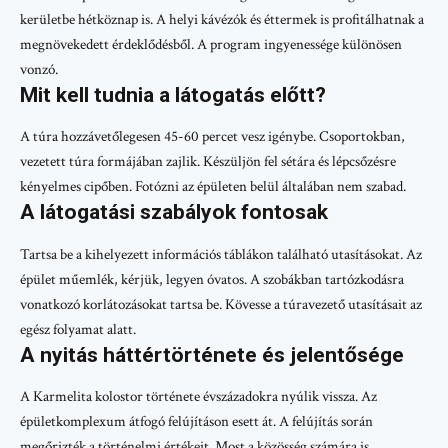
kerületbe hétköznap is. A helyi kávézók és éttermek is profitálhatnak a
megnövekedett érdeklődésből. A program ingyenessége különösen
vonzó.
Mit kell tudnia a látogatás előtt?
A túra hozzávetőlegesen 45-60 percet vesz igénybe. Csoportokban,
vezetett túra formájában zajlik. Készüljön fel sétára és lépcsőzésre
kényelmes cipőben. Fotózni az épületen belül általában nem szabad.
A látogatási szabályok fontosak
Tartsa be a kihelyezett információs táblákon található utasításokat. Az
épület műemlék, kérjük, legyen óvatos. A szobákban tartózkodásra
vonatkozó korlátozásokat tartsa be. Kövesse a túravezető utasításait az
egész folyamat alatt.
A nyitás háttértörténete és jelentősége
A Karmelita kolostor története évszázadokra nyúlik vissza. Az
épületkomplexum átfogó felújításon esett át. A felújítás során
megőrizték a történelmi értékeit. Most a közösség számára is