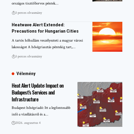
országos tisztifőorvos péntek…
3 perces olvasmány
Heatwave Alert Extended:
Precautions for Hungarian Cities
A tartós hőhullám veszélyezteti a magyar városi
lakosságot A hőségriasztás péntekig tart,…
3 perces olvasmány
Vélemény
Heat Alert Update: Impact on
Budapest’s Services and
Infrastructure
Budapest hőségriadó: Itt a legfontosabb
infó a vízellátásról és a…
2026. augusztus 4