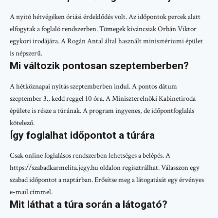
A nyitó hétvégéken óriási érdeklődés volt. Az időpontok percek alatt
elfogytak a foglaló rendszerben. Tömegek kíváncsiak Orbán Viktor
egykori irodájára. A Rogán Antal által használt minisztériumi épület
is népszerű.
Mi változik pontosan szeptemberben?
A hétköznapai nyitás szeptemberben indul. A pontos dátum
szeptember 3., kedd reggel 10 óra. A Miniszterelnöki Kabinetiroda
épülete is része a túrának. A program ingyenes, de időpontfoglalás
kötelező.
Így foglalhat időpontot a túrára
Csak online foglalásos rendszerben lehetséges a belépés. A
https://szabadkarmelita.jegy.hu oldalon regisztrálhat. Válasszon egy
szabad időpontot a naptárban. Erősítse meg a látogatását egy érvényes
e-mail címmel.
Mit láthat a túra során a látogató?