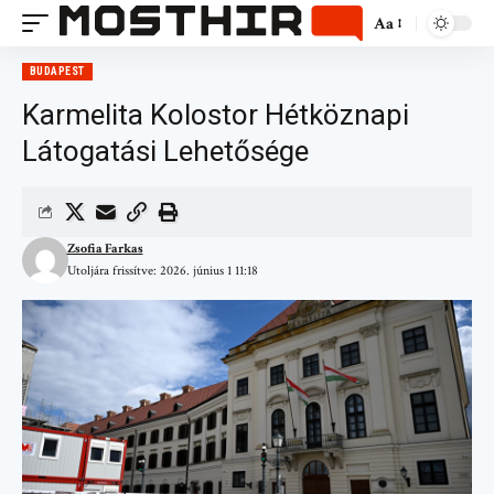
Aa
BUDAPEST
Karmelita Kolostor Hétköznapi
Látogatási Lehetősége
Zsofia Farkas
Utoljára frissítve: 2026. június 1 11:18