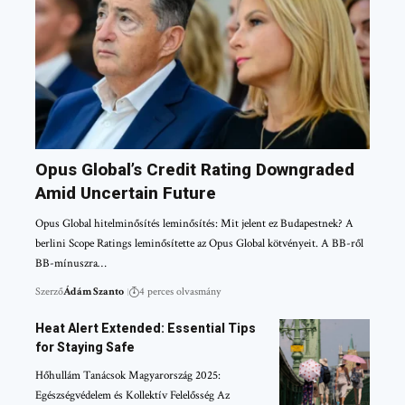
Opus Global’s Credit Rating Downgraded
Amid Uncertain Future
Opus Global hitelminősítés leminősítés: Mit jelent ez Budapestnek? A
berlini Scope Ratings leminősítette az Opus Global kötvényeit. A BB-ről
BB-mínuszra…
Szerző
Ádám Szanto
4 perces olvasmány
Heat Alert Extended: Essential Tips
for Staying Safe
Hőhullám Tanácsok Magyarország 2025:
Egészségvédelem és Kollektív Felelősség Az