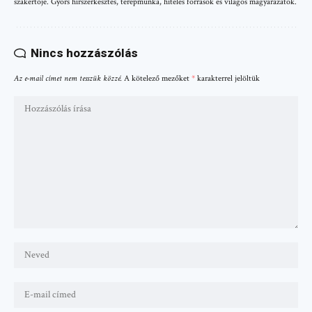
szakértője. Gyors hírszerkesztés, terepmunka, hiteles források és világos magyarázatok.
Nincs hozzászólás
Az e-mail címet nem tesszük közzé.
A kötelező mezőket
*
karakterrel jelöltük