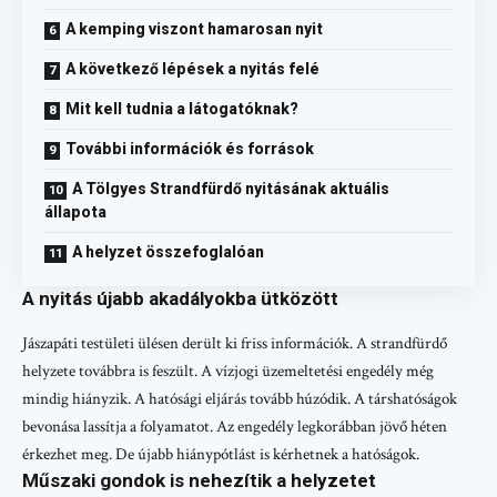
A kemping viszont hamarosan nyit
A következő lépések a nyitás felé
Mit kell tudnia a látogatóknak?
További információk és források
A Tölgyes Strandfürdő nyitásának aktuális
állapota
A helyzet összefoglalóan
A nyitás újabb akadályokba ütközött
Jászapáti testületi ülésen derült ki friss információk. A strandfürdő
helyzete továbbra is feszült. A vízjogi üzemeltetési engedély még
mindig hiányzik. A hatósági eljárás tovább húzódik. A társhatóságok
bevonása lassítja a folyamatot. Az engedély legkorábban jövő héten
érkezhet meg. De újabb hiánypótlást is kérhetnek a hatóságok.
Műszaki gondok is nehezítik a helyzetet