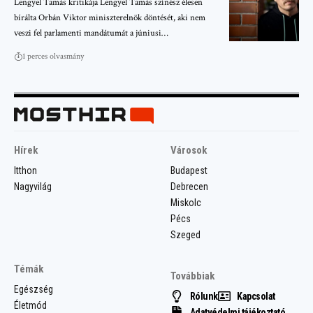
Lengyel Tamás kritikája Lengyel Tamás színész élesen
bírálta Orbán Viktor miniszterelnök döntését, aki nem
veszi fel parlamenti mandátumát a júniusi…
1 perces olvasmány
Hírek
Városok
Itthon
Budapest
Nagyvilág
Debrecen
Miskolc
Pécs
Szeged
Témák
Továbbiak
Egészség
Rólunk
Kapcsolat
Életmód
Adatvédelmi tájékoztató