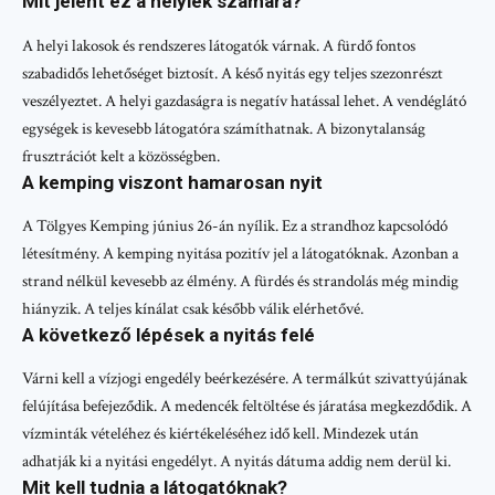
Mit jelent ez a helyiek számára?
A helyi lakosok és rendszeres látogatók várnak. A fürdő fontos
szabadidős lehetőséget biztosít. A késő nyitás egy teljes szezonrészt
veszélyeztet. A helyi gazdaságra is negatív hatással lehet. A vendéglátó
egységek is kevesebb látogatóra számíthatnak. A bizonytalanság
frusztrációt kelt a közösségben.
A kemping viszont hamarosan nyit
A Tölgyes Kemping június 26-án nyílik. Ez a strandhoz kapcsolódó
létesítmény. A kemping nyitása pozitív jel a látogatóknak. Azonban a
strand nélkül kevesebb az élmény. A fürdés és strandolás még mindig
hiányzik. A teljes kínálat csak később válik elérhetővé.
A következő lépések a nyitás felé
Várni kell a vízjogi engedély beérkezésére. A termálkút szivattyújának
felújítása befejeződik. A medencék feltöltése és járatása megkezdődik. A
vízminták vételéhez és kiértékeléséhez idő kell. Mindezek után
adhatják ki a nyitási engedélyt. A nyitás dátuma addig nem derül ki.
Mit kell tudnia a látogatóknak?