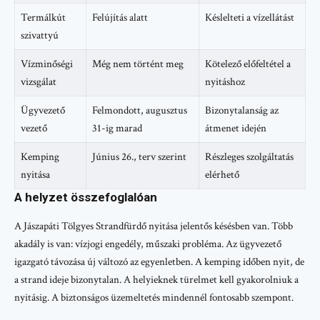
Termálkút
Felújítás alatt
Késlelteti a vízellátást
szivattyú
Vízminőségi
Még nem történt meg
Kötelező előfeltétel a
vizsgálat
nyitáshoz
Ügyvezető
Felmondott, augusztus
Bizonytalanság az
vezető
31-ig marad
átmenet idején
Kemping
Június 26., terv szerint
Részleges szolgáltatás
nyitása
elérhető
A helyzet összefoglalóan
A Jászapáti Tölgyes Strandfürdő nyitása jelentős késésben van. Több
akadály is van: vízjogi engedély, műszaki probléma. Az ügyvezető
igazgató távozása új változó az egyenletben. A kemping időben nyit, de
a strand ideje bizonytalan. A helyieknek türelmet kell gyakorolniuk a
nyitásig. A biztonságos üzemeltetés mindennél fontosabb szempont.