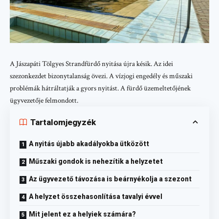
A Jászapáti Tölgyes Strandfürdő nyitása újra késik. Az idei
szezonkezdet bizonytalanság övezi. A vízjogi engedély és műszaki
problémák hátráltatják a gyors nyitást. A fürdő üzemeltetőjének
ügyvezetője felmondott.
Tartalomjegyzék
A nyitás újabb akadályokba ütközött
Műszaki gondok is nehezítik a helyzetet
Az ügyvezető távozása is beárnyékolja a szezont
A helyzet összehasonlítása tavalyi évvel
Mit jelent ez a helyiek számára?