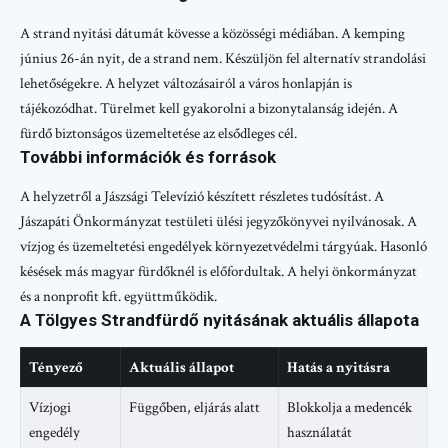
A strand nyitási dátumát kövesse a közösségi médiában. A kemping
június 26-án nyit, de a strand nem. Készüljön fel alternatív strandolási
lehetőségekre. A helyzet változásairól a város honlapján is
tájékozódhat. Türelmet kell gyakorolni a bizonytalanság idején. A
fürdő biztonságos üzemeltetése az elsődleges cél.
További információk és források
A helyzetről a Jászsági Televízió készített részletes tudósítást. A
Jászapáti Önkormányzat testületi ülési jegyzőkönyvei nyilvánosak. A
vízjog és üzemeltetési engedélyek környezetvédelmi tárgyúak. Hasonló
késések más magyar fürdőknél is előfordultak. A helyi önkormányzat
és a nonprofit kft. együttműködik.
A Tölgyes Strandfürdő nyitásának aktuális állapota
Tényező
Aktuális állapot
Hatás a nyitásra
Vízjogi
Függőben, eljárás alatt
Blokkolja a medencék
engedély
használatát