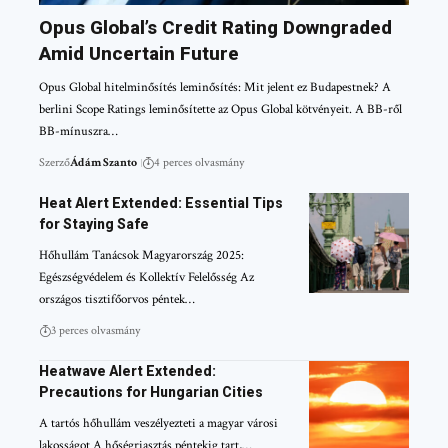
Opus Global’s Credit Rating Downgraded
Amid Uncertain Future
Opus Global hitelminősítés leminősítés: Mit jelent ez Budapestnek? A
berlini Scope Ratings leminősítette az Opus Global kötvényeit. A BB-ről
BB-mínuszra…
Szerző
Ádám Szanto
4 perces olvasmány
Heat Alert Extended: Essential Tips
for Staying Safe
Hőhullám Tanácsok Magyarország 2025:
Egészségvédelem és Kollektív Felelősség Az
országos tisztifőorvos péntek…
3 perces olvasmány
Heatwave Alert Extended:
Precautions for Hungarian Cities
A tartós hőhullám veszélyezteti a magyar városi
lakosságot A hőségriasztás péntekig tart,…