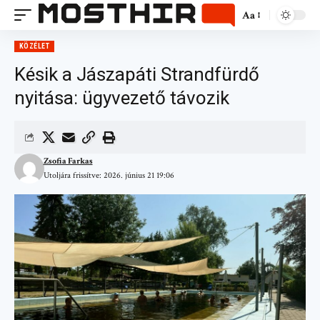
Aa
KÖZÉLET
Késik a Jászapáti Strandfürdő
nyitása: ügyvezető távozik
Zsofia Farkas
Utoljára frissítve: 2026. június 21 19:06