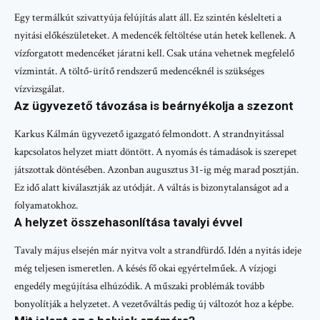
Egy termálkút szivattyúja felújítás alatt áll. Ez szintén késlelteti a
nyitási előkészületeket. A medencék feltöltése után hetek kellenek. A
vízforgatott medencéket járatni kell. Csak utána vehetnek megfelelő
vízmintát. A töltő-ürítő rendszerű medencéknél is szükséges
vízvizsgálat.
Az ügyvezető távozása is beárnyékolja a szezont
Karkus Kálmán ügyvezető igazgató felmondott. A strandnyitással
kapcsolatos helyzet miatt döntött. A nyomás és támadások is szerepet
játszottak döntésében. Azonban augusztus 31-ig még marad posztján.
Ez idő alatt kiválasztják az utódját. A váltás is bizonytalanságot ad a
folyamatokhoz.
A helyzet összehasonlítása tavalyi évvel
Tavaly május elsején már nyitva volt a strandfürdő. Idén a nyitás ideje
még teljesen ismeretlen. A késés fő okai egyértelműek. A vízjogi
engedély megújítása elhúzódik. A műszaki problémák tovább
bonyolítják a helyzetet. A vezetőváltás pedig új változót hoz a képbe.