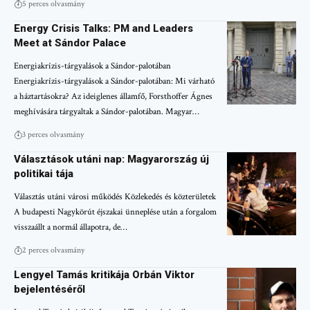
5 perces olvasmány
Energy Crisis Talks: PM and Leaders
Meet at Sándor Palace
Energiakrízis-tárgyalások a Sándor-palotában
Energiakrízis-tárgyalások a Sándor-palotában: Mi várható
a háztartásokra? Az ideiglenes államfő, Forsthoffer Ágnes
meghívására tárgyaltak a Sándor-palotában. Magyar…
3 perces olvasmány
Választások utáni nap: Magyarország új
politikai tája
Választás utáni városi működés Közlekedés és közterületek
A budapesti Nagykörút éjszakai ünneplése után a forgalom
visszaállt a normál állapotra, de…
2 perces olvasmány
Lengyel Tamás kritikája Orbán Viktor
bejelentéséről