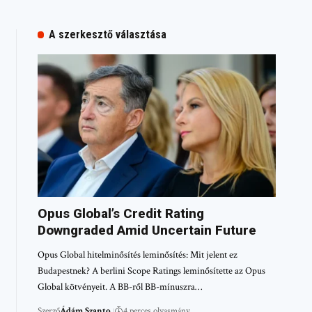
A szerkesztő választása
Opus Global’s Credit Rating
Downgraded Amid Uncertain Future
Opus Global hitelminősítés leminősítés: Mit jelent ez
Budapestnek? A berlini Scope Ratings leminősítette az Opus
Global kötvényeit. A BB-ről BB-mínuszra…
Szerző
Ádám Szanto
4 perces olvasmány