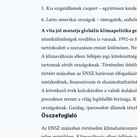
Kis szigetállamok csoport – együttesen kezd
Latin-amerikai országok – támogatók, szélsős
A vita jól mutatja globális klímapolitika ge
nézetkülönbségek továbbra is vannak. 1992-es fejl
tartózkodott a szavazáson emiatt különösen. Nem 
A klímaváltozás elleni fellépés jogi kötelezetts
tartoznak sérült országoknak. Történelmi felelő
történt májusban az ENSZ határozat elfogadásáva
intézkedések, finanszírozás és elszámoltathatós
A következő évek kulcskérdése a valódi átalak
precedenst teremt a világ legfelsőbb bírósága. 
országoknak. Gazdag, iparosodott államok tényl
Összefoglaló
Az ENSZ májusban történelmi klímahatározatot
teljes mértékben. Klímaváltozás elleni fellépés 