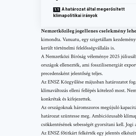
A határozat által megerősített
klímapolitikai irányok
Nemzetközileg jogellenes cselekmény lehet
kimondta. Vanuatu, egy szigetállam kezdeményez
került történelmi felelősségvállalás is.
A Nemzetközi Bíróság véleménye 2025 júliusába
országok ellenezték, ami fosszilisenergiát expor
precedensként jelentőség teljes.
Az ENSZ Közgyűlése májusban határozatot fogadot
klímaváltozás elleni fellépés kötelező most. Nem
konkrétak és kifejezettek.
Az országoknak háromszoros megújuló kapacitásr
határozat szüntesse meg. Ambiciózusabb klímap
csökkentésének sebességét gyorsítani kell. Jogi 
Az ENSZ főtitkárt felkérték egy jelentés elkészít