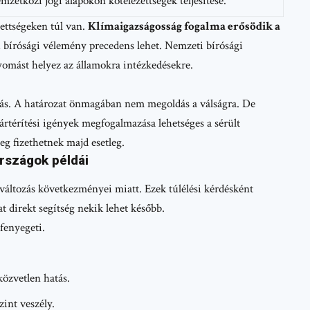
mzetközi jogi alapokon kötelezettségek teljesítése.
zettségeken túl van.
Klímaigazságosság fogalma erősödik a
 bírósági vélemény precedens lehet. Nemzeti bírósági
yomást helyez az államokra intézkedésekre.
ulás. A határozat önmagában nem megoldás a válságra. De
Kártérítési igények megfogalmazása lehetséges a sérült
eg fizethetnek majd esetleg.
országok példái
változás következményei miatt. Ezek túlélési kérdésként
 direkt segítség nekik lehet később.
fenyegeti.
közvetlen hatás.
int veszély.