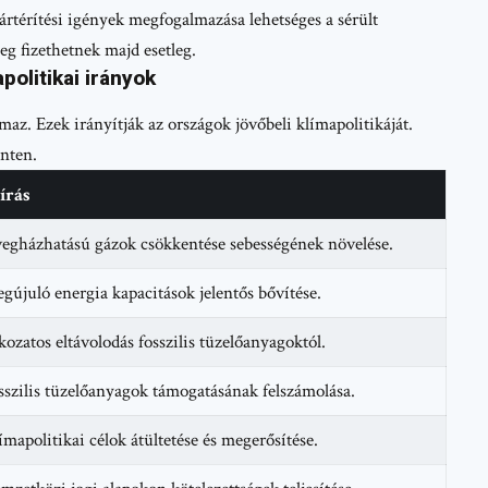
Kártérítési igények megfogalmazása lehetséges a sérült
eg fizethetnek majd esetleg.
politikai irányok
maz. Ezek irányítják az országok jövőbeli klímapolitikáját.
inten.
írás
egházhatású gázok csökkentése sebességének növelése.
gújuló energia kapacitások jelentős bővítése.
kozatos eltávolodás fosszilis tüzelőanyagoktól.
sszilis tüzelőanyagok támogatásának felszámolása.
ímapolitikai célok átültetése és megerősítése.