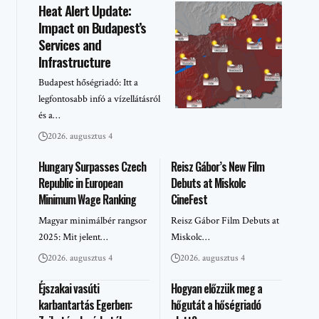
Heat Alert Update:
Impact on Budapest’s
Services and
Infrastructure
Budapest hőségriadó: Itt a
legfontosabb infó a vízellátásról
és a…
2026. augusztus 4
Hungary Surpasses Czech
Reisz Gábor’s New Film
Republic in European
Debuts at Miskolc
Minimum Wage Ranking
CineFest
Magyar minimálbér rangsor
Reisz Gábor Film Debuts at
2025: Mit jelent…
Miskolc…
2026. augusztus 4
2026. augusztus 4
Éjszakai vasúti
Hogyan előzzük meg a
karbantartás Egerben:
hőgutát a hőségriadó