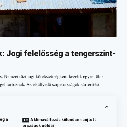
k: Jogi felelősség a tengerszint-
. Nemzetközi jogi kötelezettségként kezelik egyre több
gel tartoznak. Az elsüllyedő szigetországok kártérítést
ség a
A klímaváltozás különösen sújtott
országok példái