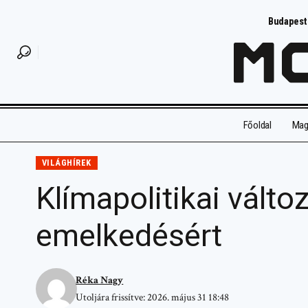
Budapest
Főoldal
Magy
VILÁGHÍREK
Klímapolitikai válto
emelkedésért
Réka Nagy
Utoljára frissítve: 2026. május 31 18:48