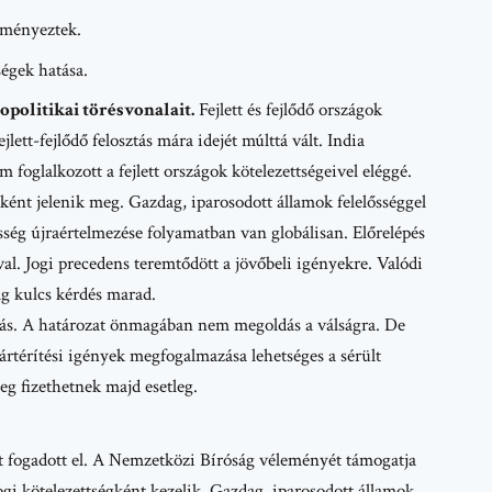
eményeztek.
égek hatása.
opolitikai törésvonalait.
Fejlett és fejlődő országok
ett-fejlődő felosztás mára idejét múlttá vált. India
foglalkozott a fejlett országok kötelezettségeivel eléggé.
égként jelenik meg. Gazdag, iparosodott államok felelősséggel
sség újraértelmezése folyamatban van globálisan. Előrelépés
l. Jogi precedens teremtődött a jövőbeli igényekre. Valódi
ág kulcs kérdés marad.
ulás. A határozat önmagában nem megoldás a válságra. De
Kártérítési igények megfogalmazása lehetséges a sérült
eg fizethetnek majd esetleg.
 fogadott el. A Nemzetközi Bíróság véleményét támogatja
jogi kötelezettségként kezelik. Gazdag, iparosodott államok