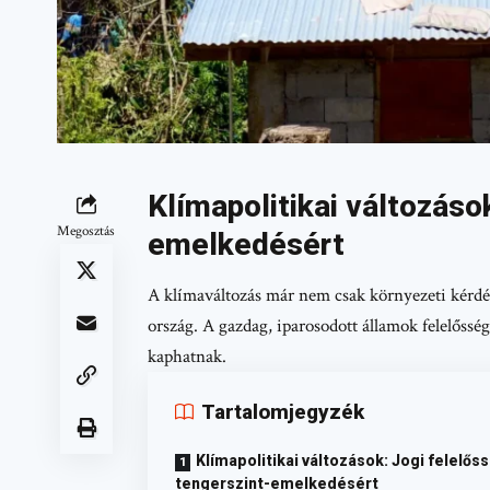
Klímapolitikai változáso
Megosztás
emelkedésért
A klímaváltozás már nem csak környezeti kérdés
ország. A gazdag, iparosodott államok felelősség
kaphatnak.
Tartalomjegyzék
Klímapolitikai változások: Jogi felelős
tengerszint-emelkedésért