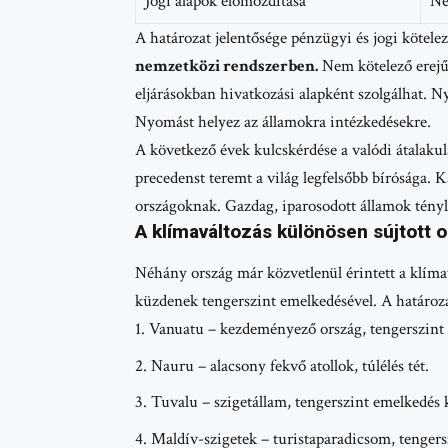
Jogi alapok előmozdítása
Ne
A határozat jelentősége pénzügyi és jogi kötele
nemzetközi rendszerben.
Nem kötelező erejű
eljárásokban hivatkozási alapként szolgálhat. N
Nyomást helyez az államokra intézkedésekre.
A következő évek kulcskérdése a valódi átalak
precedenst teremt a világ legfelsőbb bírósága. 
országoknak. Gazdag, iparosodott államok tényl
A klímaváltozás különösen sújtott 
Néhány ország már közvetlenül érintett a klíma
küzdenek tengerszint emelkedésével. A határozat
Vanuatu – kezdeményező ország, tengerszint 
Nauru – alacsony fekvő atollok, túlélés tét.
Tuvalu – szigetállam, tengerszint emelkedés 
Maldív-szigetek – turistaparadicsom, tengersz