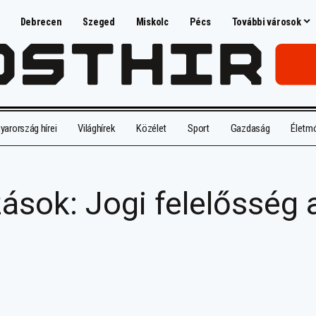
Debrecen
Szeged
Miskolc
Pécs
További városok
arország hírei
Világhírek
Közélet
Sport
Gazdaság
Életm
zások: Jogi felelősség 