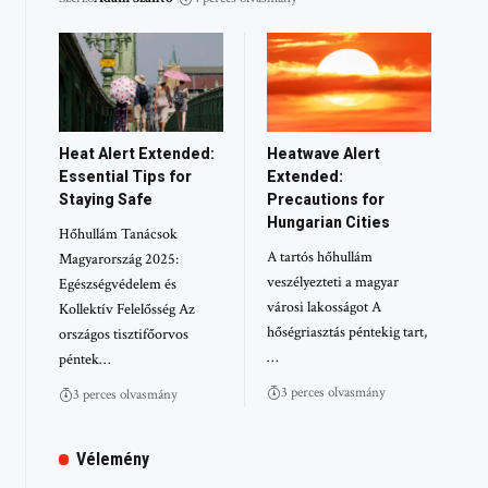
Heat Alert Extended:
Heatwave Alert
Essential Tips for
Extended:
Staying Safe
Precautions for
Hungarian Cities
Hőhullám Tanácsok
A tartós hőhullám
Magyarország 2025:
veszélyezteti a magyar
Egészségvédelem és
városi lakosságot A
Kollektív Felelősség Az
hőségriasztás péntekig tart,
országos tisztifőorvos
…
péntek…
3 perces olvasmány
3 perces olvasmány
Vélemény