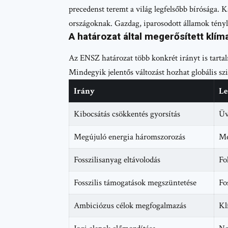
precedenst teremt a világ legfelsőbb bírósága. 
országoknak. Gazdag, iparosodott államok tényl
A határozat által megerősített klíma
Az ENSZ határozat több konkrét irányt is tartal
Mindegyik jelentős változást hozhat globális sz
Irány
Le
Kibocsátás csökkentés gyorsítás
Üv
Megújuló energia háromszorozás
Me
Fosszilisanyag eltávolodás
Fo
Fosszilis támogatások megszüntetése
Fo
Ambiciózus célok megfogalmazás
Kl