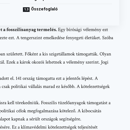
Összefoglaló
 a fosszilisanyag termelés.
Egy bírósági vélemény ezt
te ezt. A tengerszint emelkedése fenyegeti életüket. Szóba
n született. Főként a kis szigetállamok támogatták. Olyan
tál. Ezek a károk okozói lehetnek a vélemény szerint. Jogi
t el. 141 ország támogatta ezt a jelentős lépést. A
 csak politikai vállalás marad ez később. A kötelezettségek
a kell törekedniük. Fosszilis tüzelőanyagok támogatást a
olitikai célok megfogalmazása kötelező. A kibocsátás
alapot kapnak a sérült országok segítségére.
ésére. Ez a klímavédelmi kötelezettségek teljesítését