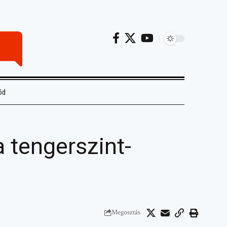
ód
a tengerszint-
Megosztás