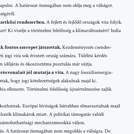
lapulni. A határozat önmagában nem oldja meg a válságot.
ségéről.
zetközi rendszerben.
A fejlett és fejlődő országok vita folyik.
t? Ki viselje a történelmi felelősség a klímaváltozásért? India
k fontos szerepet játszottak.
Kezdeményezés csendes-
 jogi vita sok érintett ország számára. Túlélési kérdés
 időjárás és ökoszisztéma pusztulás már sújtja.
ésvonalait jól mutatja a vita.
A nagy fosszilisenergia-
ottak, hogy jogi kötelezettségek alakulnak majd ki.
a ellenezte. Történelmi felelősség újraértelmezése zajlik
kozhatnak. Európai bíróságok bátrabban elmarasztalnak majd
nhatók klímakárok miatt. A politikai támogatás valódi
lszámoltathatósági mechanizmusokká váljon.
ulás. A határozat önmagában nem megoldás a válságra. De