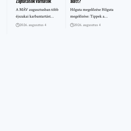
Zajhatások várhatók
alatt?
A MÁV augusztusban több
Hőguta megelőzése Hőguta
éjszakai karbantartást…
megelőzése: Tippek a…
2026. augusztus 4
2026. augusztus 4