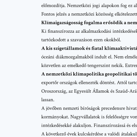
előmozdítja. Nemzetközi jogi alapokon fog ez a
Fontos jelzés a nemzetközi közösség elkötelezett
Klímaigazságosság fogalma erősödik a nem
Ki finanszírozza az alkalmazkodási intézkedéseke
tartózkodott a szavazáson ezen okokból.
A kis szigetállamok és fiatal klímaaktivistá
óceáni diákmozgalmakból indult el. Nem elméleti
közvetlen az emelkedő tengerszint nekik. Extrem
A nemzetközi klímapolitika geopolitikai tör
exportőr országok ellenezték döntést. Attól tart
Oroszország, az Egyesült Államok és Szaúd-Arábi
lassan.
A jövőben nemzeti bíróságok precedensre hivat
kormányokat. Nagyvállalatok is felelősségre vo
intézkedésekké alakuljon. Finanszírozássá és e
A következő évek kulcskérdése a valódi átalak