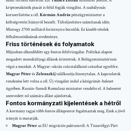
audit terhein szeretne. Ezt
Tanács Zoltán
miniszter jelezte. A
kriptoeszközök piacát is felül fogják vizsgálni. A szabályozás
korszerűsítése a cél.
Kármán András
pénzügyminiszter a
költségvetési hiányról beszélt. Túlteljesítésre számítanak idén.
Mintegy 2700 milliárd forintnyira becsülik. Ez kisebb tételek
felhalmozódásának eredménye.
Friss történések és folyamatok
Májusban elkezdődött egy fontos felülvizsgálat. Politikai alapon
megadott menekültjogi állások érintettek. A Belügyminisztérium
végzi a munkát. A Magyar–ukrán csúcstalálkozó csúszhat egyelőre.
Magyar Péter
és
Zelenszkij
találkozója bizonytalan. A kapcsolatok
rendezése lett volna a cél. Új vizsgálat indul a kézigránát-baleset
ügyében. Ruszin-Szendi Romulusz miniszter rendelte el. A balesetet
szenvedett nő számára állást ajánlottak.
Fontos kormányzati kijelentések a hétről
A kormány tagjai több fontos álláspontot fogalmaztak meg. Ezek a jövő
irányát is mutatják.
Magyar Péter
az EU migrációs paktumról: A Tiszavölgyi Párt