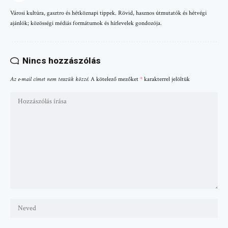
Városi kultúra, gasztro és hétköznapi tippek. Rövid, hasznos útmutatók és hétvégi
ajánlók; közösségi médiás formátumok és hírlevelek gondozója.
Nincs hozzászólás
Az e-mail címet nem tesszük közzé.
A kötelező mezőket
*
karakterrel jelöltük