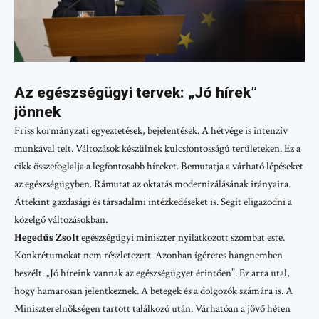
Az egészségügyi tervek: „Jó hírek”
jönnek
Friss kormányzati egyeztetések, bejelentések. A hétvége is intenzív
munkával telt. Változások készülnek kulcsfontosságú területeken. Ez a
cikk összefoglalja a legfontosabb híreket. Bemutatja a várható lépéseket
az egészségügyben. Rámutat az oktatás modernizálásának irányaira.
Áttekint gazdasági és társadalmi intézkedéseket is. Segít eligazodni a
közelgő változásokban.
Hegedűs Zsolt
egészségügyi miniszter nyilatkozott szombat este.
Konkrétumokat nem részletezett. Azonban ígéretes hangnemben
beszélt. „Jó híreink vannak az egészségügyet érintően”. Ez arra utal,
hogy hamarosan jelentkeznek. A betegek és a dolgozók számára is. A
Miniszterelnökségen tartott találkozó után. Várhatóan a jövő héten