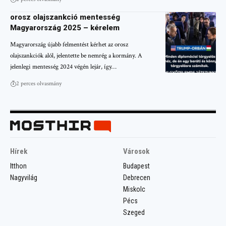
orosz olajszankció mentesség
Magyarország 2025 – kérelem
Magyarország újabb felmentést kérhet az orosz
olajszankciók alól, jelentette be nemrég a kormány. A
jelenlegi mentesség 2024 végén lejár, így…
2 perces olvasmány
Hírek
Városok
Itthon
Budapest
Nagyvilág
Debrecen
Miskolc
Pécs
Szeged