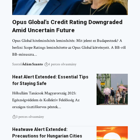
Opus Global’s Credit Rating Downgraded
Amid Uncertain Future
Opus Global hitelminősítés leminősítés: Mit jelent ez Budapestnek? A
berlini Scope Ratings leminősítette az Opus Global kötvényeit. A BB-ről
BB-mínuszra…
Szerző
Ádám Szanto
4 perces olvasmány
Heat Alert Extended: Essential Tips
for Staying Safe
Hőhullám Tanácsok Magyarország 2025:
Egészségvédelem és Kollektív Felelősség Az
országos tisztifőorvos péntek…
3 perces olvasmány
Heatwave Alert Extended:
Precautions for Hungarian Cities