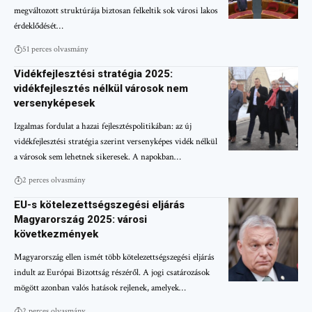
megváltozott struktúrája biztosan felkeltik sok városi lakos
érdeklődését…
51 perces olvasmány
Vidékfejlesztési stratégia 2025:
vidékfejlesztés nélkül városok nem
versenyképesek
Izgalmas fordulat a hazai fejlesztéspolitikában: az új
vidékfejlesztési stratégia szerint versenyképes vidék nélkül
a városok sem lehetnek sikeresek. A napokban…
2 perces olvasmány
EU-s kötelezettségszegési eljárás
Magyarország 2025: városi
következmények
Magyarország ellen ismét több kötelezettségszegési eljárás
indult az Európai Bizottság részéről. A jogi csatározások
mögött azonban valós hatások rejlenek, amelyek…
2 perces olvasmány