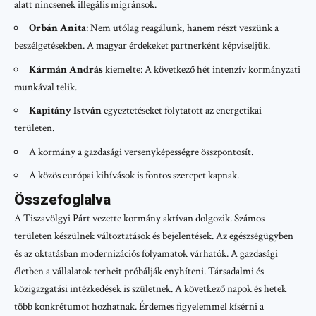
alatt nincsenek illegális migránsok.
Orbán Anita
: Nem utólag reagálunk, hanem részt veszünk a
beszélgetésekben. A magyar érdekeket partnerként képviseljük.
Kármán András
kiemelte: A következő hét intenzív kormányzati
munkával telik.
Kapitány István
egyeztetéseket folytatott az energetikai
területen.
A kormány a gazdasági versenyképességre összpontosít.
A közös európai kihívások is fontos szerepet kapnak.
Összefoglalva
A Tiszavölgyi Párt vezette kormány aktívan dolgozik. Számos
területen készülnek változtatások és bejelentések. Az egészségügyben
és az oktatásban modernizációs folyamatok várhatók. A gazdasági
életben a vállalatok terheit próbálják enyhíteni. Társadalmi és
közigazgatási intézkedések is születnek. A következő napok és hetek
több konkrétumot hozhatnak. Érdemes figyelemmel kísérni a