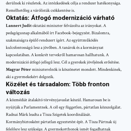
derülnek ki részletek. Az intézkedések célja a rendszer hatékonysága.
Remélhetőleg a várólisták csökkentése is.
Oktatás: Átfogó modernizáció várható
Lannert Judit
oktatási miniszter felvázolta az irányokat. A
pedagógusnap alkalmából írt Facebook-bejegyzést. Bizalomra,
szakmaiságra épülő rendszert ígért. Az együttműködés
kulcsfontosságú lesz a jövőben. A tanárok és a kormányzat
kapcsolatában. A konkrét tervekről hamarosan hallhatunk. A
modernizáció átfogó jellegű lesz. Cél a gyerekek jövőjének erősítése.
Magyar Péter
miniszterelnök is köszönetet mondott. Mindenkinek,
aki a gyermekekért dolgozik.
Közélet és társadalom: Több fronton
változás
A közmédiát átalakító törvényjavaslat készül. Hamarosan be is
nyújtják a Parlamentnek. A cél egy független, pártatlan közszolgálat.
Radnai Márk leadta a Tisza Szigetek koordinálását.
Kormánybiztosként pártatlan egyeztetést épít. A Tisza Pártnak új
felelősre lesz szüksége. A gyermekotthonok ismét fogadhatnak