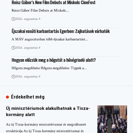
Reisz Gábor’s New Film Debuts at Miskolc CineFest
Reisz Gábor Film Debuts at Miskolc…
2026. augusztus 4
Éjszakai vasúti karbantartás Egerben: Zajhatások várhatók
A MÁV augusztusban több éjszakai karbantartást…
2026. augusztus 4
Hogyan előzzük meg a hőgutát a hőségriadó alatt?
Hőguta megelőzése Hőguta megelőzése: Tippek a…
2026. augusztus 4
Érdekelhet még
Új minisztériumok alakulhatnak a Tisza-
kormány alatt
Az új Tisza-kormány minisztériumai és megváltozott
struktúrája Az új Tisza-kormány minisztériumai és