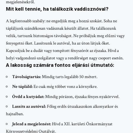
megjelenésekről.
Mit kell tennie, ha találkozik vaddisznóval?
A legfontosabb szabály: ne engedjük meg a hozzá szokást. Soha ne
tápláljunk szándékosan vadásznak készült állatot. Ha találkozunk
velük, tartsunk biztonságos távolságot. Ne próbáljuk meg elűzni vagy
fenyegetni őket. Lassítsunk le autóval, ha az úton látjuk őket.
Kapcsoljuk be a dudát vagy tompított fényszórót az éjszaka. Hívd a
helyi vadgondozó szolgálatot vagy a rendőrséget nagy csoport esetén.
A lakosság számára fontos eljárási útmutató:
Távolságtartás:
Mindig tarts legalább 50 métert.
Ne tápláld:
Ez csak még többet vonz a környékre.
Óvdd a kutyádat:
Mindig pórázon, éjszaka fényes nyakörvvel.
Lassíts az autóval:
Főleg erdős útszakaszokon alkonyatkor és
hajnalban.
Jelezd a megjelenést:
Hívd a XII. kerületi Önkormányzat
Környezetvédelmi Osztályát.