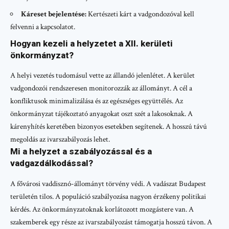
Káreset bejelentése:
Kertészeti kárt a vadgondozóval kell
felvenni a kapcsolatot.
Hogyan kezeli a helyzetet a XII. kerületi
önkormányzat?
A helyi vezetés tudomásul vette az állandó jelenlétet. A kerület
vadgondozói rendszeresen monitorozzák az állományt. A cél a
konfliktusok minimalizálása és az egészséges együttélés. Az
önkormányzat tájékoztató anyagokat oszt szét a lakosoknak. A
kárenyhítés keretében bizonyos esetekben segítenek. A hosszú távú
megoldás az ivarszabályozás lehet.
Mi a helyzet a szabályozással és a
vadgazdálkodással?
A fővárosi vaddisznó-állományt törvény védi. A vadászat Budapest
területén tilos. A populáció szabályozása nagyon érzékeny politikai
kérdés. Az önkormányzatoknak korlátozott mozgástere van. A
szakemberek egy része az ivarszabályozást támogatja hosszú távon. A