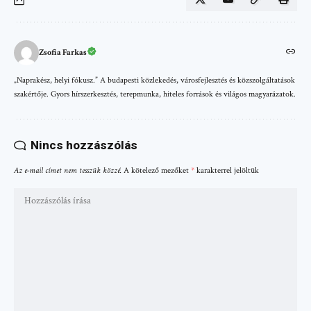
Zsofia Farkas
„Naprakész, helyi fókusz.” A budapesti közlekedés, városfejlesztés és közszolgáltatások
szakértője. Gyors hírszerkesztés, terepmunka, hiteles források és világos magyarázatok.
Nincs hozzászólás
Az e-mail címet nem tesszük közzé.
A kötelező mezőket
*
karakterrel jelöltük