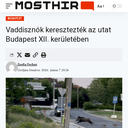
Aa
BUDAPEST
Vaddisznók keresztezték az utat
Budapest XII. kerületében
Zsofia Farkas
Utoljára frissítve: 2026. június 7 20:36