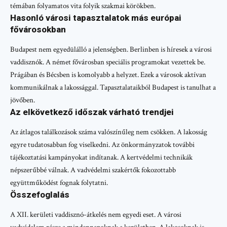
témában folyamatos vita folyik szakmai körökben.
Hasonló városi tapasztalatok más európai
fővárosokban
Budapest nem egyedülálló a jelenségben. Berlinben is híresek a városi
vaddisznók. A német fővárosban speciális programokat vezettek be.
Prágában és Bécsben is komolyabb a helyzet. Ezek a városok aktívan
kommunikálnak a lakossággal. Tapasztalataikból Budapest is tanulhat a
jövőben.
Az elkövetkező időszak várható trendjei
Az átlagos találkozások száma valószínűleg nem csökken. A lakosság
egyre tudatosabban fog viselkedni. Az önkormányzatok további
tájékoztatási kampányokat indítanak. A kertvédelmi technikák
népszerűbbé válnak. A vadvédelmi szakértők fokozottabb
együttműködést fognak folytatni.
Összefoglalás
A XII. kerületi vaddisznó-átkelés nem egyedi eset. A városi