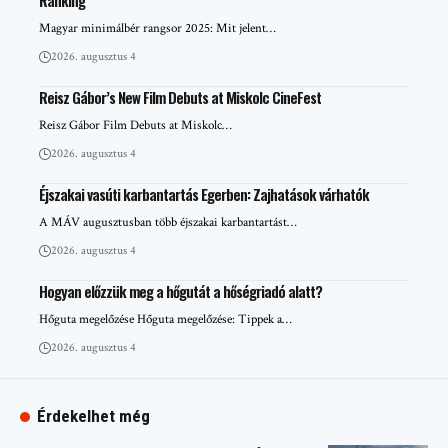
Ranking
Magyar minimálbér rangsor 2025: Mit jelent…
2026. augusztus 4
Reisz Gábor’s New Film Debuts at Miskolc CineFest
Reisz Gábor Film Debuts at Miskolc…
2026. augusztus 4
Éjszakai vasúti karbantartás Egerben: Zajhatások várhatók
A MÁV augusztusban több éjszakai karbantartást…
2026. augusztus 4
Hogyan előzzük meg a hőgutát a hőségriadó alatt?
Hőguta megelőzése Hőguta megelőzése: Tippek a…
2026. augusztus 4
Érdekelhet még