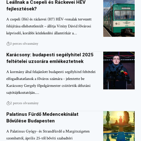
Leállnak a Csepeli és Ráckevei HÉV
fejlesztések?
A csepeli (H6) és ráckevei (H7) HÉV-vonalak tervezett
felújítása ellehetetlenült – állítja Vitézy Dávid fővárosi
képviselő, korábbi közlekedési államtitkár a…
3 perces olvasmány
Karácsony: budapesti segélyhitel 2025
feltételei uzsorára emlékeztetnek
A kormány által felajánlott budapesti segélyhitel feltételei
elfogadhatatlanok a főváros számára - jelentette be
Karácsony Gergely főpolgármester csütörtök délutáni
sajtótájékoztatóján.…
2 perces olvasmány
Palatinus Fürdő Medencekínálat
Bővülése Budapesten
A Palatinus Gyógy- és Strandfürdő a Margitszigeten
szombattól, április 25-től bővíti szabadtéri