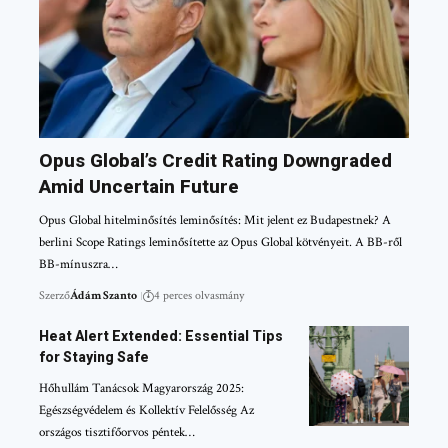
Opus Global’s Credit Rating Downgraded
Amid Uncertain Future
Opus Global hitelminősítés leminősítés: Mit jelent ez Budapestnek? A
berlini Scope Ratings leminősítette az Opus Global kötvényeit. A BB-ről
BB-mínuszra…
Szerző
Ádám Szanto
4 perces olvasmány
Heat Alert Extended: Essential Tips
for Staying Safe
Hőhullám Tanácsok Magyarország 2025:
Egészségvédelem és Kollektív Felelősség Az
országos tisztifőorvos péntek…