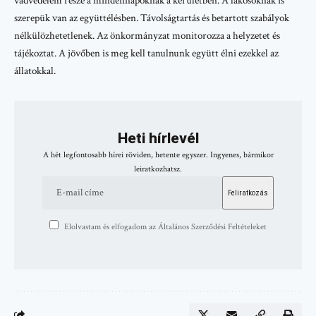
vadvédelem része a mindennapoknak a kerületben. A lakosoknak is
szerepük van az együttélésben. Távolságtartás és betartott szabályok
nélkülözhetetlenek. Az önkormányzat monitorozza a helyzetet és
tájékoztat. A jövőben is meg kell tanulnunk együtt élni ezekkel az
állatokkal.
Heti hírlevél
A hét legfontosabb hírei röviden, hetente egyszer. Ingyenes, bármikor
leiratkozhatsz.
Elolvastam és elfogadom az Általános Szerződési Feltételeket