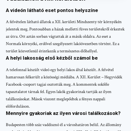
A videón látható eset pontos helyszíne
A felvételen látható állatok a XII. kerületi Mindszenty tér környékén
jelentek meg. Pontosabban a házak melletti füves területekről érkeztek
az útra. Ott aztán sorban vágtattak át a másik oldalra. Az eset a
Normafa környéki, erdővel szegélyezett lakóövezetben történt. Ez a
terület közvetlenül érintkezik a természetes élőhellyel.
A helyi lakosság első kézből számol be
A telefonnal készült videó egy helyi lakos által készült. A felvétel
hamarosan felkerült a közösségi médiába. A XII. Kerület – Hegyvidék
Facebook-csoport tagjai osztották meg. A kommentek sokféle
tapasztalatot tárnak fel. Egyes lakók gyakorinak tartják az ilyen
találkozásokat. Mások viszont meglepődtek a fényes nappali
előforduláson.
Mennyire gyakoriak az ilyen városi találkozások?
Budapesten több száz vaddisznó él a városhatáron belül. Az állomány