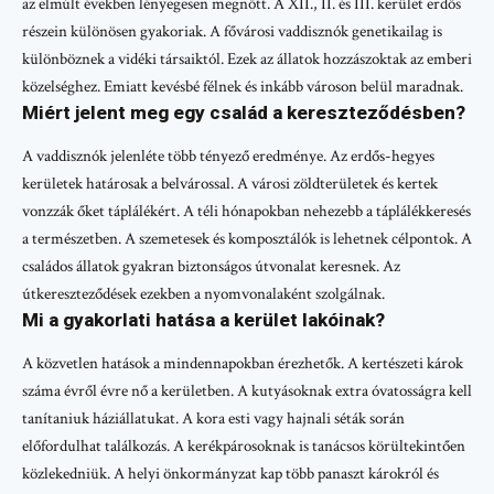
az elmúlt években lényegesen megnőtt. A XII., II. és III. kerület erdős
részein különösen gyakoriak. A fővárosi vaddisznók genetikailag is
különböznek a vidéki társaiktól. Ezek az állatok hozzászoktak az emberi
közelséghez. Emiatt kevésbé félnek és inkább városon belül maradnak.
Miért jelent meg egy család a kereszteződésben?
A vaddisznók jelenléte több tényező eredménye. Az erdős-hegyes
kerületek határosak a belvárossal. A városi zöldterületek és kertek
vonzzák őket táplálékért. A téli hónapokban nehezebb a táplálékkeresés
a természetben. A szemetesek és komposztálók is lehetnek célpontok. A
családos állatok gyakran biztonságos útvonalat keresnek. Az
útkereszteződések ezekben a nyomvonalaként szolgálnak.
Mi a gyakorlati hatása a kerület lakóinak?
A közvetlen hatások a mindennapokban érezhetők. A kertészeti károk
száma évről évre nő a kerületben. A kutyásoknak extra óvatosságra kell
tanítaniuk háziállatukat. A kora esti vagy hajnali séták során
előfordulhat találkozás. A kerékpárosoknak is tanácsos körültekintően
közlekedniük. A helyi önkormányzat kap több panaszt károkról és