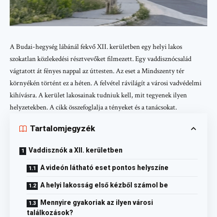
A Budai-hegység lábánál fekvő XII. kerületben egy helyi lakos
szokatlan közlekedési résztvevőket filmezett. Egy vaddisznócsalád
vágtatott át fényes nappal az úttesten. Az eset a Mindszenty tér
környékén történt ez a héten. A felvétel rávilágít a városi vadvédelmi
kihívásra. A kerület lakosainak tudniuk kell, mit tegyenek ilyen
helyzetekben. A cikk összefoglalja a tényeket és a tanácsokat.
Tartalomjegyzék
Vaddisznók a XII. kerületben
A videón látható eset pontos helyszíne
A helyi lakosság első kézből számol be
Mennyire gyakoriak az ilyen városi
találkozások?