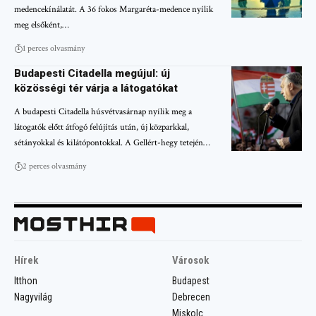
medencekínálatát. A 36 fokos Margaréta-medence nyílik
meg elsőként,…
1 perces olvasmány
Budapesti Citadella megújul: új
közösségi tér várja a látogatókat
A budapesti Citadella húsvétvasárnap nyílik meg a
látogatók előtt átfogó felújítás után, új közparkkal,
sétányokkal és kilátópontokkal. A Gellért-hegy tetején…
2 perces olvasmány
Hírek
Városok
Itthon
Budapest
Nagyvilág
Debrecen
Miskolc