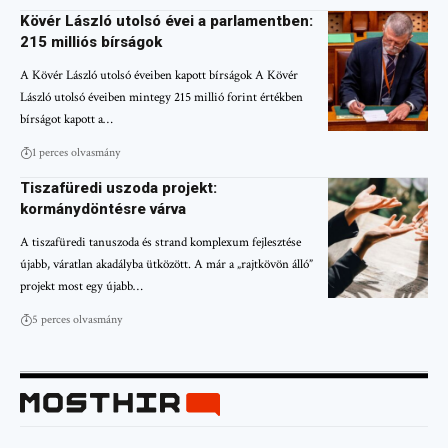
Kövér László utolsó évei a parlamentben:
215 milliós bírságok
A Kövér László utolsó éveiben kapott bírságok A Kövér
László utolsó éveiben mintegy 215 millió forint értékben
bírságot kapott a…
1 perces olvasmány
Tiszafüredi uszoda projekt:
kormánydöntésre várva
A tiszafüredi tanuszoda és strand komplexum fejlesztése
újabb, váratlan akadályba ütközött. A már a „rajtkövön álló”
projekt most egy újabb…
5 perces olvasmány