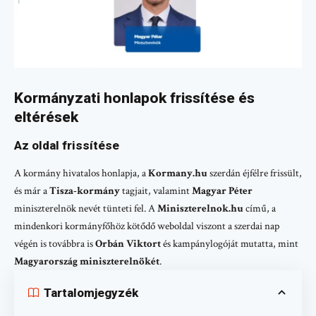
Kormányzati honlapok frissítése és
eltérések
Az oldal frissítése
A kormány hivatalos honlapja, a
Kormany.hu
szerdán éjfélre frissült,
és már a
Tisza-kormány
tagjait, valamint
Magyar Péter
miniszterelnök nevét tünteti fel. A
Miniszterelnok.hu
című, a
mindenkori kormányfőhöz kötődő weboldal viszont a szerdai nap
végén is továbbra is
Orbán Viktort
és kampánylogóját mutatta, mint
Magyarország miniszterelnökét
.
Tartalomjegyzék