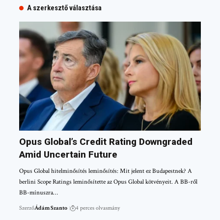
A szerkesztő választása
Opus Global’s Credit Rating Downgraded
Amid Uncertain Future
Opus Global hitelminősítés leminősítés: Mit jelent ez Budapestnek? A
berlini Scope Ratings leminősítette az Opus Global kötvényeit. A BB-ről
BB-mínuszra…
Szerző
Ádám Szanto
4 perces olvasmány