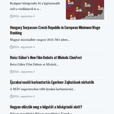
Budapest hőségriadó: Itt a legfontosabb
infó a vízellátásról és a…
2026. augusztus 4
Hungary Surpasses Czech Republic in European Minimum Wage
Ranking
Magyar minimálbér rangsor 2025: Mit jelent…
2026. augusztus 4
Reisz Gábor’s New Film Debuts at Miskolc CineFest
Reisz Gábor Film Debuts at Miskolc…
2026. augusztus 4
Éjszakai vasúti karbantartás Egerben: Zajhatások várhatók
A MÁV augusztusban több éjszakai karbantartást…
2026. augusztus 4
Hogyan előzzük meg a hőgutát a hőségriadó alatt?
Hőguta megelőzése Hőguta megelőzése: Tippek a…