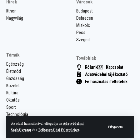
Hírek
Városok
Itthon
Budapest
Nagyvilág
Debrecen
Miskolc
Pécs
Szeged
Témák
Továbbiak
Egészség
Rólunk
Kapcsolat
Életmód
Adatvédelmi tájékoztató
Gazdaság
Felhasználási feltételek
Közélet
Kultúra
Oktatás
Sport
Technológia
Az oldal használatával elfogadja az
Adatvédelmi
Elfogadom
Szabályzatot
és a
Felhasználási Feltételeket
.
© 2025 Most Hír. Minden jog fenntartva.