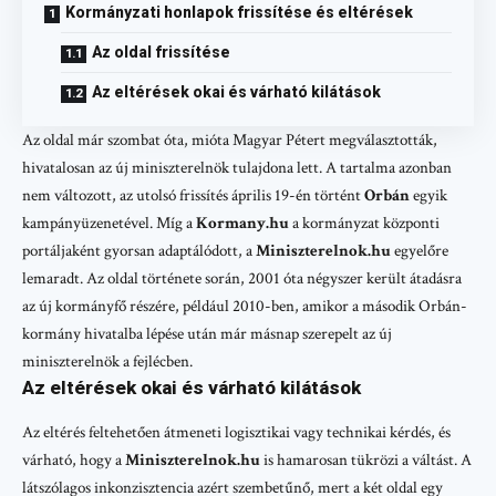
Kormányzati honlapok frissítése és eltérések
Az oldal frissítése
Az eltérések okai és várható kilátások
Az oldal már szombat óta, mióta Magyar Pétert megválasztották,
hivatalosan az új miniszterelnök tulajdona lett. A tartalma azonban
nem változott, az utolsó frissítés április 19-én történt
Orbán
egyik
kampányüzenetével. Míg a
Kormany.hu
a kormányzat központi
portáljaként gyorsan adaptálódott, a
Miniszterelnok.hu
egyelőre
lemaradt. Az oldal története során, 2001 óta négyszer került átadásra
az új kormányfő részére, például 2010-ben, amikor a második Orbán-
kormány hivatalba lépése után már másnap szerepelt az új
miniszterelnök a fejlécben.
Az eltérések okai és várható kilátások
Az eltérés feltehetően átmeneti logisztikai vagy technikai kérdés, és
várható, hogy a
Miniszterelnok.hu
is hamarosan tükrözi a váltást. A
látszólagos inkonzisztencia azért szembetűnő, mert a két oldal egy