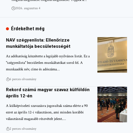
2026. augusztus 4
Érdekelhet még
NAV szégyenlista: Ellenőrizze
munkáltatója becsületességét
Az adóhatóság közzétette a legújabb nyilvános listát. Ez a
"szégyenlista" becsületlen munkáltatókat sorol fel. A
munkaadók név, címe és adószáma…
6 perces olvasmány
Rekord számú magyar szavaz külföldön
április 12-én
A külképviseleti szavazásra jogosultak száma elérte a 90
ezret az április 12-i választáson, ami minden korábbi
választásnál magasabb részvételt jelent.…
2 perces olvasmány