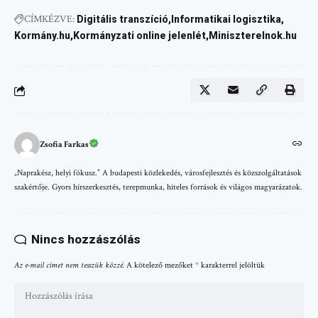
CÍMKÉZVE:
Digitális transzíció
Informatikai logisztika
Kormány.hu
Kormányzati online jelenlét
Miniszterelnok.hu
Zsofia Farkas
„Naprakész, helyi fókusz.” A budapesti közlekedés, városfejlesztés és közszolgáltatások
szakértője. Gyors hírszerkesztés, terepmunka, hiteles források és világos magyarázatok.
Nincs hozzászólás
Az e-mail címet nem tesszük közzé.
A kötelező mezőket
*
karakterrel jelöltük