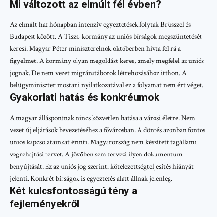
Mi változott az elmúlt fél évben?
Az elmúlt hat hónapban intenzív egyeztetések folytak Brüsszel és
Budapest között. A Tisza-kormány az uniós bírságok megszüntetését
keresi. Magyar Péter miniszterelnök októberben hívta fel rá a
figyelmet. A kormány olyan megoldást keres, amely megfelel az uniós
jognak. De nem vezet migránstáborok létrehozásához itthon. A
belügyminiszter mostani nyilatkozatával ez a folyamat nem ért véget.
Gyakorlati hatás és konkréumok
A magyar álláspontnak nincs közvetlen hatása a városi életre. Nem
vezet új eljárások bevezetéséhez a fővárosban. A döntés azonban fontos
uniós kapcsolatainkat érinti. Magyarország nem készített tagállami
végrehajtási tervet. A jövőben sem tervezi ilyen dokumentum
benyújtását. Ez az uniós jog szerinti kötelezettségteljesítés hiányát
jelenti. Konkrét bírságok is egyeztetés alatt állnak jelenleg.
Két kulcsfontosságú tény a
fejleményekről