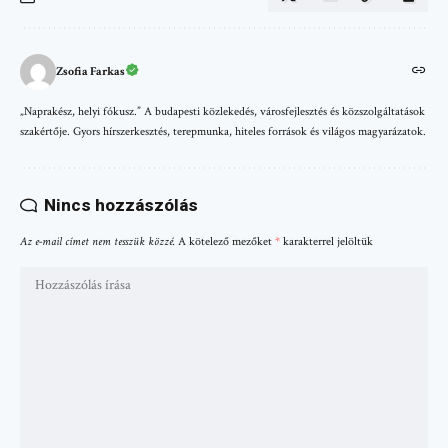
Zsofia Farkas
„Naprakész, helyi fókusz.” A budapesti közlekedés, városfejlesztés és közszolgáltatások
szakértője. Gyors hírszerkesztés, terepmunka, hiteles források és világos magyarázatok.
Nincs hozzászólás
Az e-mail címet nem tesszük közzé.
A kötelező mezőket
*
karakterrel jelöltük