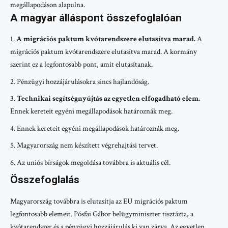
megállapodáson alapulna.
A magyar álláspont összefoglalóan
A migrációs paktum kvótarendszere elutasítva marad.
A
migrációs paktum kvótarendszere elutasítva marad. A kormány
szerint ez a legfontosabb pont, amit elutasítanak.
Pénzügyi hozzájárulásokra sincs hajlandóság.
Technikai segítségnyújtás az egyetlen elfogadható elem.
Ennek kereteit egyéni megállapodások határoznák meg.
Ennek kereteit egyéni megállapodások határoznák meg.
Magyarország nem készített végrehajtási tervet.
Az uniós bírságok megoldása továbbra is aktuális cél.
Összefoglalás
Magyarország továbbra is elutasítja az EU migrációs paktum
legfontosabb elemeit. Pósfai Gábor belügyminiszter tisztázta, a
kvótarendszer és a pénzügyi hozzájárulás ki van zárva. Az egyetlen