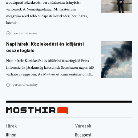
a budapesti közlekedési beruházásokra Irányítási
változások A Nemzetgazdasági Minisztérium
megszűnésével több budapesti közlekedési beruházás,
köztük…
2 perces olvasmány
Napi hírek: Közlekedési és időjárási
összefoglaló
Napi hírek: Közlekedési és időjárási összefoglaló Friss
információk Jászkunság lakosainak Szombaton napos idő
várható a reggelben. Az M44-es út Kunszentmártonnál…
4 perces olvasmány
Hírek
Városok
Itthon
Budapest