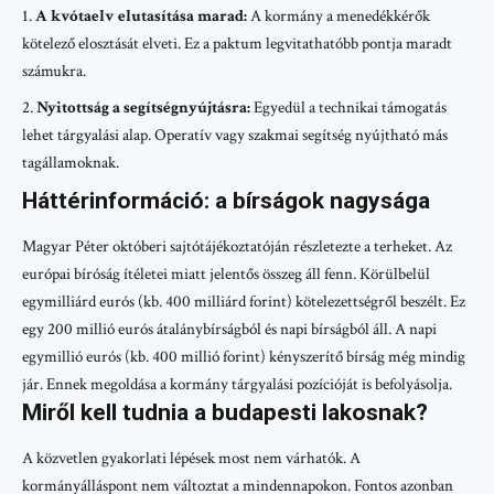
A kvótaelv elutasítása marad:
A kormány a menedékkérők
kötelező elosztását elveti. Ez a paktum legvitathatóbb pontja maradt
számukra.
Nyitottság a segítségnyújtásra:
Egyedül a technikai támogatás
lehet tárgyalási alap. Operatív vagy szakmai segítség nyújtható más
tagállamoknak.
Háttérinformáció: a bírságok nagysága
Magyar Péter októberi sajtótájékoztatóján részletezte a terheket. Az
európai bíróság ítéletei miatt jelentős összeg áll fenn. Körülbelül
egymilliárd eurós (kb. 400 milliárd forint) kötelezettségről beszélt. Ez
egy 200 millió eurós átalánybírságból és napi bírságból áll. A napi
egymillió eurós (kb. 400 millió forint) kényszerítő bírság még mindig
jár. Ennek megoldása a kormány tárgyalási pozícióját is befolyásolja.
Miről kell tudnia a budapesti lakosnak?
A közvetlen gyakorlati lépések most nem várhatók. A
kormányálláspont nem változtat a mindennapokon. Fontos azonban