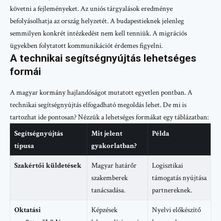
követni a fejleményeket. Az uniós tárgyalások eredménye
befolyásolhatja az ország helyzetét. A budapestieknek jelenleg
semmilyen konkrét intézkedést nem kell tenniük. A migrációs
ügyekben folytatott kommunikációt érdemes figyelni.
A technikai segítségnyújtás lehetséges
formái
A magyar kormány hajlandóságot mutatott egyetlen pontban. A
technikai segítségnyújtás elfogadható megoldás lehet. De mi is
tartozhat ide pontosan? Nézzük a lehetséges formákat egy táblázatban:
Segítségnyújtás
Mit jelent
Példa
típusa
gyakorlatban?
Szakértői küldetések
Magyar határőr
Logisztikai
szakemberek
támogatás nyújtása
tanácsadása.
partnereknek.
Oktatási
Képzések
Nyelvi előkészítő