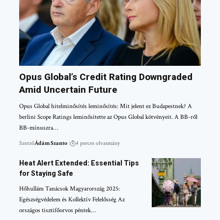
Opus Global’s Credit Rating Downgraded
Amid Uncertain Future
Opus Global hitelminősítés leminősítés: Mit jelent ez Budapestnek? A
berlini Scope Ratings leminősítette az Opus Global kötvényeit. A BB-ről
BB-mínuszra…
Szerző
Ádám Szanto
4 perces olvasmány
Heat Alert Extended: Essential Tips
for Staying Safe
Hőhullám Tanácsok Magyarország 2025:
Egészségvédelem és Kollektív Felelősség Az
országos tisztifőorvos péntek…