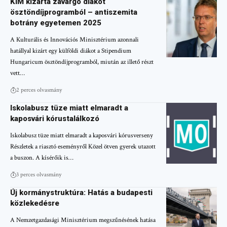
KIM kizárta zavargó diákot
ösztöndíjprogramból – antiszemita
botrány egyetemen 2025
A Kulturális és Innovációs Minisztérium azonnali
hatállyal kizárt egy külföldi diákot a Stipendium
Hungaricum ösztöndíjprogramból, miután az illető részt
vett…
2 perces olvasmány
Iskolabusz tüze miatt elmaradt a
kaposvári kórustalálkozó
Iskolabusz tüze miatt elmaradt a kaposvári kórusverseny
Részletek a riasztó eseményről Közel ötven gyerek utazott
a buszon. A kísérőik is…
3 perces olvasmány
Új kormánystruktúra: Hatás a budapesti
közlekedésre
A Nemzetgazdasági Minisztérium megszűnésének hatása