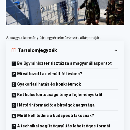
A magyar kormány újra egyértelművé tette álláspontját.
Tartalomjegyzék
Belügyminiszter tisztázza a magyar álláspontot
Mi változott az elmúlt fél évben?
Gyakorlati hatás és konkréumok
Két kulcsfontosságú tény a fejleményekről
Háttérinformáció: a bírságok nagysága
Miről kell tudnia a budapesti lakosnak?
A technikai segítségnyújtás lehetséges formái