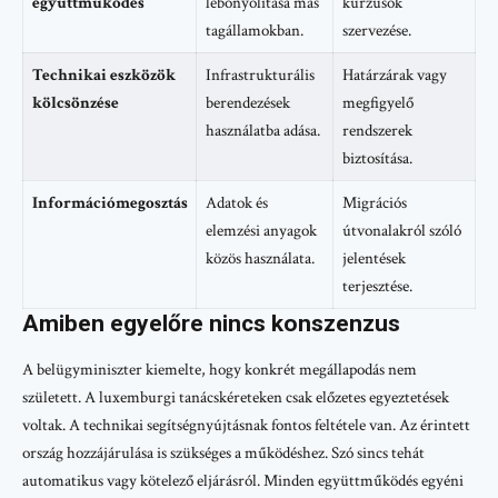
együttműködés
lebonyolítása más
kurzusok
tagállamokban.
szervezése.
Technikai eszközök
Infrastrukturális
Határzárak vagy
kölcsönzése
berendezések
megfigyelő
használatba adása.
rendszerek
biztosítása.
Információmegosztás
Adatok és
Migrációs
elemzési anyagok
útvonalakról szóló
közös használata.
jelentések
terjesztése.
Amiben egyelőre nincs konszenzus
A belügyminiszter kiemelte, hogy konkrét megállapodás nem
született. A luxemburgi tanácskéreteken csak előzetes egyeztetések
voltak. A technikai segítségnyújtásnak fontos feltétele van. Az érintett
ország hozzájárulása is szükséges a működéshez. Szó sincs tehát
automatikus vagy kötelező eljárásról. Minden együttműködés egyéni