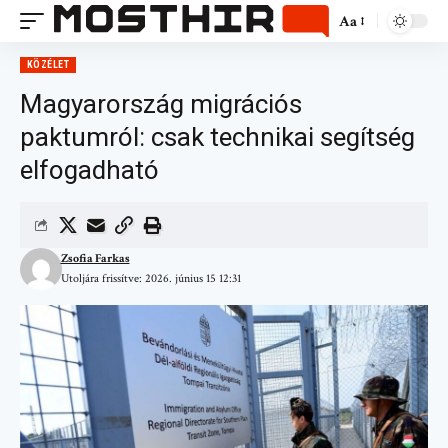
Aa
KÖZÉLET
Magyarország migrációs
paktumról: csak technikai segítség
elfogadható
Zsofia Farkas
Utoljára frissítve: 2026. június 15 12:31