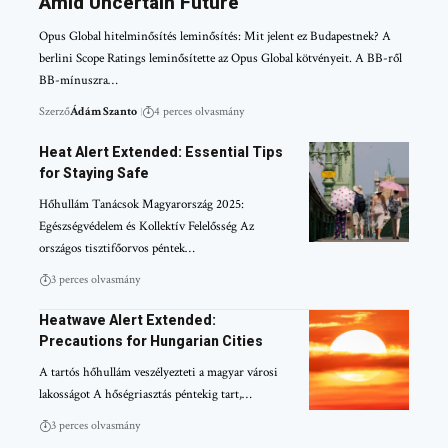
Amid Uncertain Future
Opus Global hitelminősítés leminősítés: Mit jelent ez Budapestnek? A
berlini Scope Ratings leminősítette az Opus Global kötvényeit. A BB-ről
BB-mínuszra…
Szerző
Ádám Szanto
4 perces olvasmány
Heat Alert Extended: Essential Tips
for Staying Safe
Hőhullám Tanácsok Magyarország 2025:
Egészségvédelem és Kollektív Felelősség Az
országos tisztifőorvos péntek…
3 perces olvasmány
Heatwave Alert Extended:
Precautions for Hungarian Cities
A tartós hőhullám veszélyezteti a magyar városi
lakosságot A hőségriasztás péntekig tart,…
3 perces olvasmány