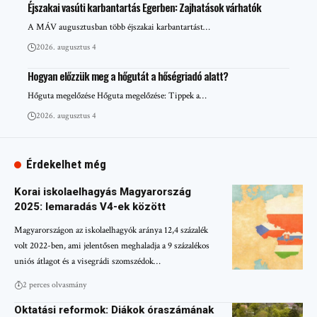
Éjszakai vasúti karbantartás Egerben: Zajhatások várhatók
A MÁV augusztusban több éjszakai karbantartást…
2026. augusztus 4
Hogyan előzzük meg a hőgutát a hőségriadó alatt?
Hőguta megelőzése Hőguta megelőzése: Tippek a…
2026. augusztus 4
Érdekelhet még
Korai iskolaelhagyás Magyarország
2025: lemaradás V4-ek között
Magyarországon az iskolaelhagyók aránya 12,4 százalék
volt 2022-ben, ami jelentősen meghaladja a 9 százalékos
uniós átlagot és a visegrádi szomszédok…
2 perces olvasmány
Oktatási reformok: Diákok óraszámának