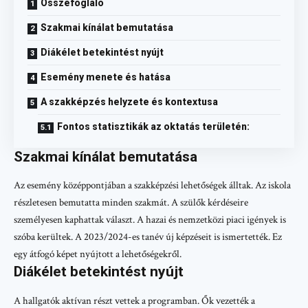
Összefoglaló
Szakmai kínálat bemutatása
Diákélet betekintést nyújt
Esemény menete és hatása
A szakképzés helyzete és kontextusa
Fontos statisztikák az oktatás területén:
Szakmai kínálat bemutatása
Az esemény középpontjában a szakképzési lehetőségek álltak. Az iskola
részletesen bemutatta minden szakmát. A szülők kérdéseire
személyesen kaphattak választ. A hazai és nemzetközi piaci igények is
szóba kerültek. A 2023/2024-es tanév új képzéseit is ismertették. Ez
egy átfogó képet nyújtott a lehetőségekről.
Diákélet betekintést nyújt
A hallgatók aktívan részt vettek a programban. Ők vezették a