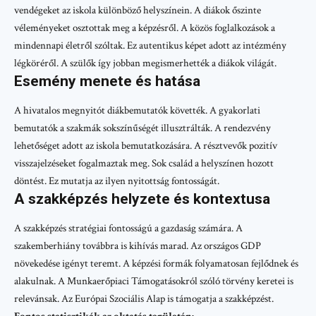
vendégeket az iskola különböző helyszínein. A diákok őszinte
véleményeket osztottak meg a képzésről. A közös foglalkozások a
mindennapi életről szóltak. Ez autentikus képet adott az intézmény
légköréről. A szülők így jobban megismerhették a diákok világát.
Esemény menete és hatása
A hivatalos megnyitót diákbemutatók követték. A gyakorlati
bemutatók a szakmák sokszínűségét illusztrálták. A rendezvény
lehetőséget adott az iskola bemutatkozására. A résztvevők pozitív
visszajelzéseket fogalmaztak meg. Sok család a helyszínen hozott
döntést. Ez mutatja az ilyen nyitottság fontosságát.
A szakképzés helyzete és kontextusa
A szakképzés stratégiai fontosságú a gazdaság számára. A
szakemberhiány továbbra is kihívás marad. Az országos GDP
növekedése igényt teremt. A képzési formák folyamatosan fejlődnek és
alakulnak. A Munkaerőpiaci Támogatásokról szóló törvény keretei is
relevánsak. Az Európai Szociális Alap is támogatja a szakképzést.