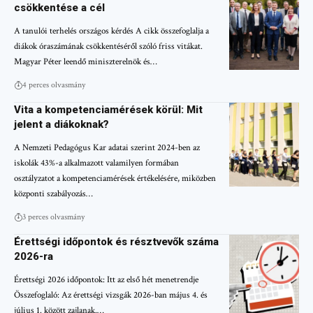
csökkentése a cél
A tanulói terhelés országos kérdés A cikk összefoglalja a
diákok óraszámának csökkentéséről szóló friss vitákat.
Magyar Péter leendő miniszterelnök és…
4 perces olvasmány
Vita a kompetenciamérések körül: Mit
jelent a diákoknak?
A Nemzeti Pedagógus Kar adatai szerint 2024-ben az
iskolák 43%-a alkalmazott valamilyen formában
osztályzatot a kompetenciamérések értékelésére, miközben
központi szabályozás…
3 perces olvasmány
Érettségi időpontok és résztvevők száma
2026-ra
Érettségi 2026 időpontok: Itt az első hét menetrendje
Összefoglaló: Az érettségi vizsgák 2026-ban május 4. és
július 1. között zajlanak.…