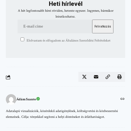
Heti hírlevél
A hét legfontosabb hírei röviden, hetente egyszer. Ingyenes, bármikor
leiratkozhatsz.
Elolvastam és elfogadom az Általános Szerződési Feltételeket
Ádám Szanto
Adatalapú vizualizációk, közérdekű adatigénylések, költségvetési és közbeszerzési
elemzések. Célja: tényekkel segíteni a helyi döntéseket és átláthatóságot.