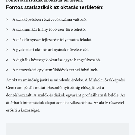
Fontos statisztikák az oktatás területén:
Fontos statisztikák az oktatás területén:
A szakképzésben résztvevők száma változó.
A szakmunkás hiány több ezer főre tehető.
A diákkörnyezet fejlesztése folyamatos feladat.
A gyakorlati oktatás arányának növelése cél.
A digitális készségek oktatása egyre hangsúlyosabb.
A nemzetközi együttműködések terhei bővülnek.
Az oktatásminőség javítása mindenki érdeke. A Miskolci Szakképzési
Centrum példát mutat. Hasonló nyitottság elősegítheti a
döntéshozatalt. A szülők és diákok egyaránt profitálhatnak belőle. Az
átlátható információk alapot adnak a választáshoz. Az aktív részvétel
erősíti a közösséget.