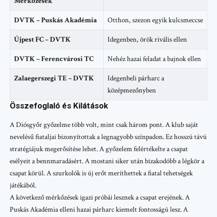
Mérkőzések
DVTK – Puskás Akadémia
Otthon, szezon egyik kulcsmeccse
Újpest FC – DVTK
Idegenben, örök rivális ellen
DVTK – Ferencvárosi TC
Nehéz hazai feladat a bajnok ellen
Zalaegerszegi TE – DVTK
Idegenbeli párharc a
középmezőnyben
Összefoglaló és Kilátások
A Diósgyőr győzelme több volt, mint csak három pont. A klub saját
nevelésű fiataljai bizonyítottak a legnagyobb színpadon. Ez hosszú távú
stratégiájuk megerősítése lehet. A győzelem felértékelte a csapat
esélyeit a bennmaradásért. A mostani siker után bizakodóbb a légkör a
csapat körül. A szurkolók is új erőt meríthettek a fiatal tehetségek
játékából.
A következő mérkőzések igazi próbái lesznek a csapat erejének. A
Puskás Akadémia elleni hazai párharc kiemelt fontosságú lesz. A