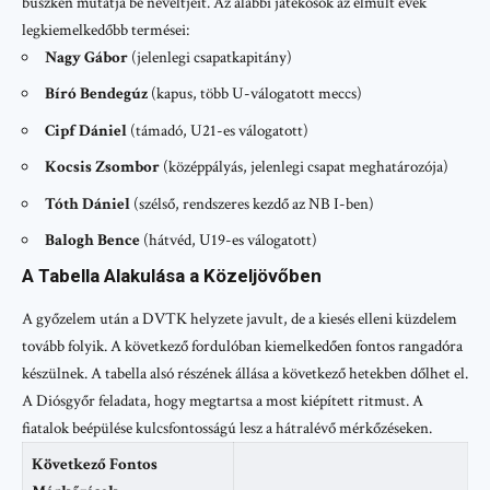
büszkén mutatja be neveltjeit. Az alábbi játékosok az elmúlt évek
legkiemelkedőbb termései:
Nagy Gábor
(jelenlegi csapatkapitány)
Bíró Bendegúz
(kapus, több U-válogatott meccs)
Cipf Dániel
(támadó, U21-es válogatott)
Kocsis Zsombor
(középpályás, jelenlegi csapat meghatározója)
Tóth Dániel
(szélső, rendszeres kezdő az NB I-ben)
Balogh Bence
(hátvéd, U19-es válogatott)
A Tabella Alakulása a Közeljövőben
A győzelem után a DVTK helyzete javult, de a kiesés elleni küzdelem
tovább folyik. A következő fordulóban kiemelkedően fontos rangadóra
készülnek. A tabella alsó részének állása a következő hetekben dőlhet el.
A Diósgyőr feladata, hogy megtartsa a most kiépített ritmust. A
fiatalok beépülése kulcsfontosságú lesz a hátralévő mérkőzéseken.
Következő Fontos