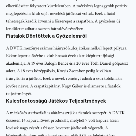
elkerüléséért folytatott küzdelemben. A mérkőzés legnagyobb pozitív
meglepetései a klub saját nevelésű játékosai voltak. Ezek a fiatal
tehetségek kezdik átvenni a főszerepet a csapatban. A győzelem új
lendületet adhat a szezon hátralévő részében.
Fiatalok Döntöttek a Győzelemről
A DVTK mezőnye számos hiányzó kulcsjátékos nélkül lépett pályára.
Ekkor lépett előtérbe a klub hosszú évek alatt kiépített ifjúsági
akadémiája. A 19 éves Balogh Bence és a 20 éves Tóth Dániel gólpasszt
adott. A 18 éves középpályás, Kocsis Zsombor pedig kiválóan
irányította a játékot. Ezek a nevek reményt adnak a szurkolóknak a
jövőre nézve. A csapatkapitány, Nagy Gábor is elismerte a fiatalok
teljesítményét.
Kulcsfontosságú Játékos Teljesítmények
A mérkőzés statisztikái is alátámasztják a fiatalok szerepét. A DVTK
összesen 14 kapura lövést produkált, melyből 7 volt kapura. Ezen
lövések nagy részét a frissen bevetett játékosok végezték. A
középpályán dominált a hazai csapat, akik 58%-os labdatartással