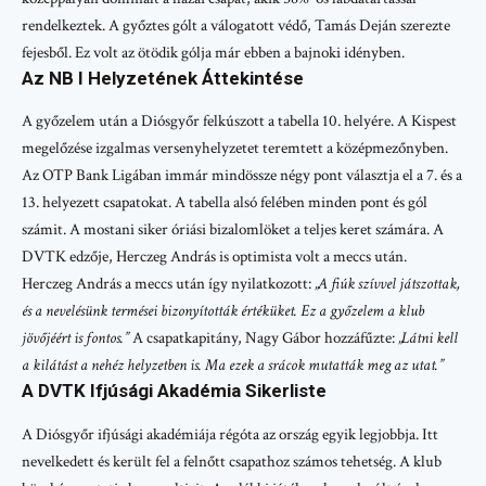
rendelkeztek. A győztes gólt a válogatott védő, Tamás Deján szerezte
fejesből. Ez volt az ötödik gólja már ebben a bajnoki idényben.
Az NB I Helyzetének Áttekintése
A győzelem után a Diósgyőr felkúszott a tabella 10. helyére. A Kispest
megelőzése izgalmas versenyhelyzetet teremtett a középmezőnyben.
Az OTP Bank Ligában immár mindössze négy pont választja el a 7. és a
13. helyezett csapatokat. A tabella alsó felében minden pont és gól
számit. A mostani siker óriási bizalomlöket a teljes keret számára. A
DVTK edzője, Herczeg András is optimista volt a meccs után.
Herczeg András a meccs után így nyilatkozott:
„A fiúk szívvel játszottak,
és a nevelésünk termései bizonyították értéküket. Ez a győzelem a klub
jövőjéért is fontos.”
A csapatkapitány, Nagy Gábor hozzáfűzte:
„Látni kell
a kilátást a nehéz helyzetben is. Ma ezek a srácok mutatták meg az utat.”
A DVTK Ifjúsági Akadémia Sikerliste
A Diósgyőr ifjúsági akadémiája régóta az ország egyik legjobbja. Itt
nevelkedett és került fel a felnőtt csapathoz számos tehetség. A klub