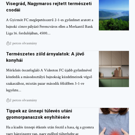
Visegrád, Nagymaros rejtett természeti
csodái
A Gyirmót FC meglepetésszerű 2-1-es győzelmet aratott a
bajnoki címre pályázó Ferencváros ellen a Merkantil Bank
Liga 16. fordulójában, 4500…
2 perces olvasmány
Természetes zöld árnyalatok: A jövő
konyhái
Mérkőzés összefoglaló A Videoton FC újabb győzelmével
közeledik a másodosztályú bajnokság küzdelmeinek végső
szakaszához, miután pazar második félidőben 3-1-re
legyőzte…
2 perces olvasmány
Tippek az ünnepi túlevés utáni
gyomorpanaszok enyhítésére
Ha a kiadós ünnepi étkezés után feszül a hasa, ég a gyomra
vagy hányingere van, nagy eséllyel túlterhelte az