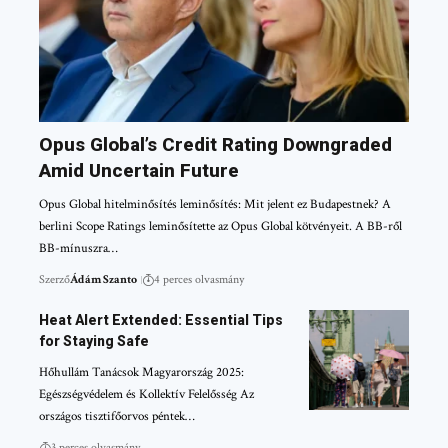
Opus Global’s Credit Rating Downgraded
Amid Uncertain Future
Opus Global hitelminősítés leminősítés: Mit jelent ez Budapestnek? A
berlini Scope Ratings leminősítette az Opus Global kötvényeit. A BB-ről
BB-mínuszra…
Szerző
Ádám Szanto
4 perces olvasmány
Heat Alert Extended: Essential Tips
for Staying Safe
Hőhullám Tanácsok Magyarország 2025:
Egészségvédelem és Kollektív Felelősség Az
országos tisztifőorvos péntek…
3 perces olvasmány