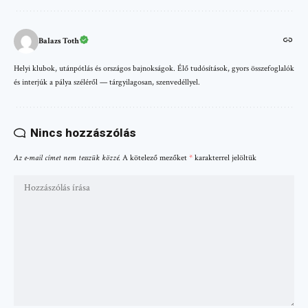
Balazs Toth
Helyi klubok, utánpótlás és országos bajnokságok. Élő tudósítások, gyors összefoglalók
és interjúk a pálya széléről — tárgyilagosan, szenvedéllyel.
Nincs hozzászólás
Az e-mail címet nem tesszük közzé.
A kötelező mezőket
*
karakterrel jelöltük