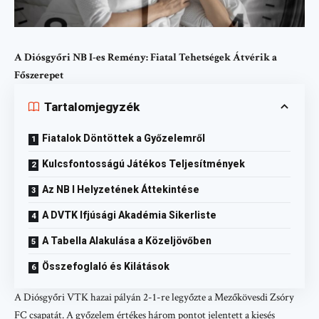
A Diósgyőri NB I-es Remény: Fiatal Tehetségek Átvérik a
Főszerepet
Tartalomjegyzék
Fiatalok Döntöttek a Győzelemről
Kulcsfontosságú Játékos Teljesítmények
Az NB I Helyzetének Áttekintése
A DVTK Ifjúsági Akadémia Sikerliste
A Tabella Alakulása a Közeljövőben
Összefoglaló és Kilátások
A Diósgyőri VTK hazai pályán 2-1-re legyőzte a Mezőkövesdi Zsóry
FC csapatát. A győzelem értékes három pontot jelentett a kiesés