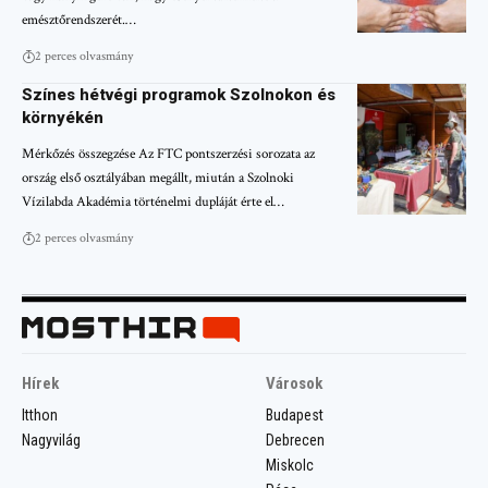
emésztőrendszerét.…
2 perces olvasmány
Színes hétvégi programok Szolnokon és
környékén
Mérkőzés összegzése Az FTC pontszerzési sorozata az
ország első osztályában megállt, miután a Szolnoki
Vízilabda Akadémia történelmi dupláját érte el…
2 perces olvasmány
Hírek
Városok
Itthon
Budapest
Nagyvilág
Debrecen
Miskolc