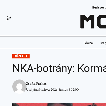
Budapest
Főoldal
Magy
KÖZÉLET
NKA-botrány: Kormá
Zsofia Farkas
Utoljára frissítve: 2026. június 8 02:00