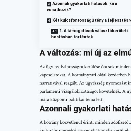
Azonnali gyakorlati hatások: kire
vonatkozik?
Két kulcsfontosságú tény a fejlesztésr
1. A támogatások választókerületi
bontásban történtek
A változás: mi új az elm
Az ügy nyilvánosságra kerülése óta sok minden t
kapcsolatokat. A kormányzati oldal kezdetben ha
narratívával reagált. Az ügyészség nyomozást ind
parlamenti vizsgálóbizottságot követelnek. A n
mára központi politikai téma lett.
Azonnali gyakorlati hatá
A botrány közvetlenül érinti minden adófizetőt.
kulturális szereplők versenyhátrányba kerültek.