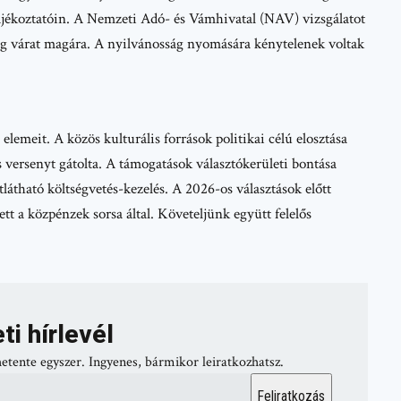
ájékoztatóin. A Nemzeti Adó- és Vámhivatal (NAV) vizsgálatot
g várat magára. A nyilvánosság nyomására kénytelenek voltak
emeit. A közös kulturális források politikai célú elosztása
es versenyt gátolta. A támogatások választókerületi bontása
tlátható költségvetés-kezelés. A 2026-os választások előtt
tt a közpénzek sorsa által. Követeljünk együtt felelős
ti hírlevél
hetente egyszer. Ingyenes, bármikor leiratkozhatsz.