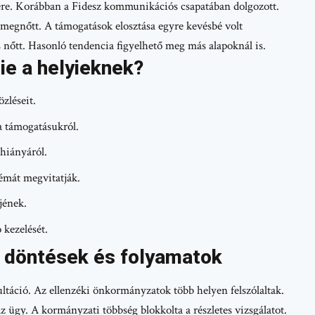
ére. Korábban a Fidesz kommunikációs csapatában dolgozott.
megnőtt. A támogatások elosztása egyre kevésbé volt
s nőtt. Hasonló tendencia figyelhető meg más alapoknál is.
nie a helyieknek?
zléseit.
a támogatásukról.
hiányáról.
émát megvitatják.
jének.
 kezelését.
 döntések és folyamatok
ltáció. Az ellenzéki önkormányzatok több helyen felszólaltak.
 ügy. A kormányzati többség blokkolta a részletes vizsgálatot.