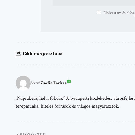
Elolvastam és elfog
Cikk megosztása
Zsofia Farkas
Szerző
„Naprakész, helyi fókusz.” A budapesti közlekedés, városfejlesz
terepmunka, hiteles források és világos magyarázatok.
ELŐZŐ CIKK