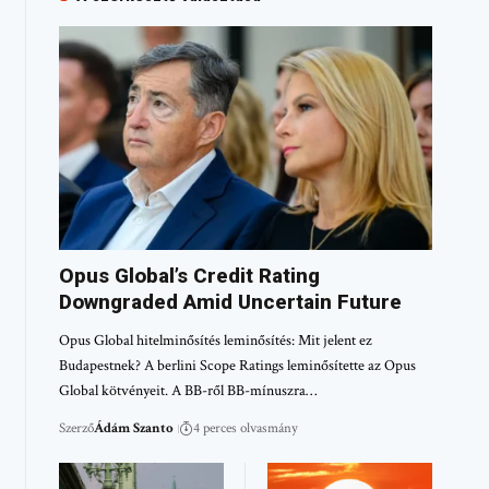
Opus Global’s Credit Rating
Downgraded Amid Uncertain Future
Opus Global hitelminősítés leminősítés: Mit jelent ez
Budapestnek? A berlini Scope Ratings leminősítette az Opus
Global kötvényeit. A BB-ről BB-mínuszra…
Szerző
Ádám Szanto
4 perces olvasmány