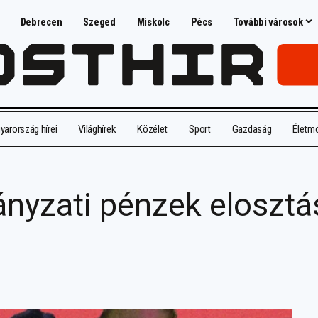
Debrecen
Szeged
Miskolc
Pécs
További városok
arország hírei
Világhírek
Közélet
Sport
Gazdaság
Életm
nyzati pénzek elosztá