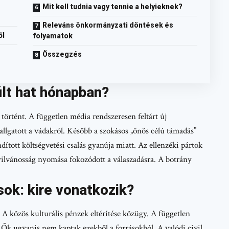
Mit kell tudnia vagy tennie a helyieknek?
Releváns önkormányzati döntések és
ől
folyamatok
Összegzés
últ hat hónapban?
örtént. A független média rendszeresen feltárt új
llgatott a vádakról. Később a szokásos „önös célú támadás”
ított költségvetési csalás gyanúja miatt. Az ellenzéki pártok
yilvánosság nyomása fokozódott a válaszadásra. A botrány
sok: kire vonatkozik?
 A közös kulturális pénzek eltérítése közügy. A független
 Ők ugyanis nem kaptak ezekből a forrásokból. A valódi civil