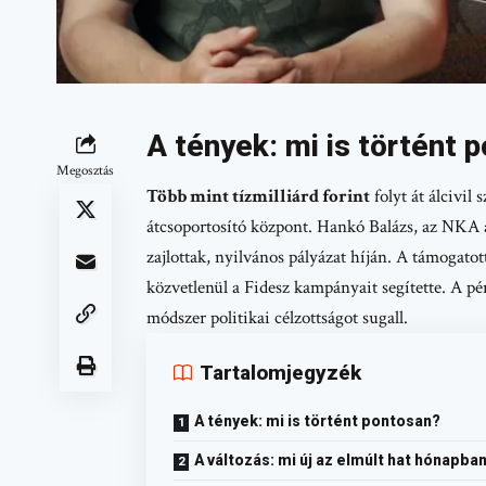
A tények: mi is történt 
Megosztás
Több mint tízmilliárd forint
folyt át álcivil
átcsoportosító központ. Hankó Balázs, az NKA ak
zajlottak, nyilvános pályázat híján. A támogatot
közvetlenül a Fidesz kampányait segítette. A pé
módszer politikai célzottságot sugall.
Tartalomjegyzék
A tények: mi is történt pontosan?
A változás: mi új az elmúlt hat hónapba