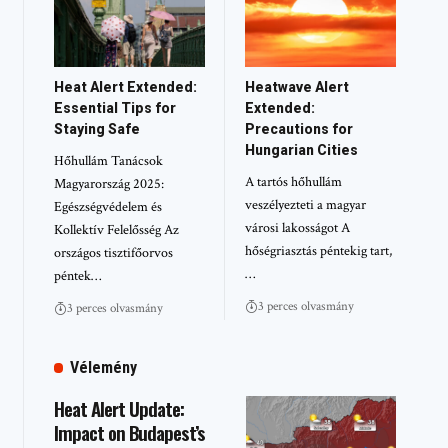
Heat Alert Extended:
Heatwave Alert
Essential Tips for
Extended:
Staying Safe
Precautions for
Hungarian Cities
Hőhullám Tanácsok
A tartós hőhullám
Magyarország 2025:
veszélyezteti a magyar
Egészségvédelem és
városi lakosságot A
Kollektív Felelősség Az
hőségriasztás péntekig tart,
országos tisztifőorvos
…
péntek…
3 perces olvasmány
3 perces olvasmány
Vélemény
Heat Alert Update:
Impact on Budapest’s