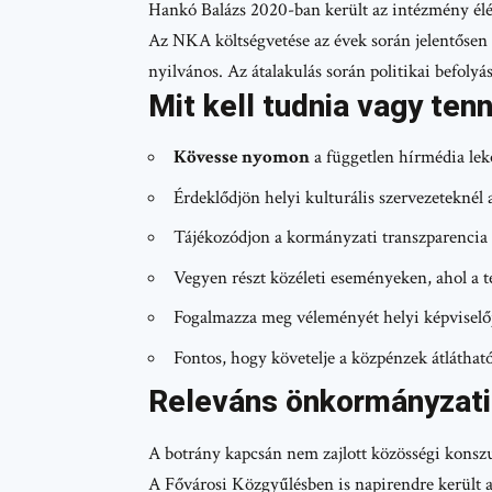
Hankó Balázs 2020-ban került az intézmény él
Az NKA költségvetése az évek során jelentősen 
nyilvános. Az átalakulás során politikai befolyá
Mit kell tudnia vagy ten
Kövesse nyomon
a független hírmédia lekö
Érdeklődjön helyi kulturális szervezeteknél 
Tájékozódjon a kormányzati transzparencia 
Vegyen részt közéleti eseményeken, ahol a t
Fogalmazza meg véleményét helyi képviselő
Fontos, hogy követelje a közpénzek átlátható
Releváns önkormányzati
A botrány kapcsán nem zajlott közösségi konszu
A Fővárosi Közgyűlésben is napirendre került az