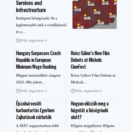
Services and
Infrastructure
Budapest hőségriadó: Itt a
legfontosabb infó a vízellátásról
és a…
2026. augusztus 4
Hungary Surpasses Czech
Reisz Gábor’s New Film
Republic in European
Debuts at Miskolc
Minimum Wage Ranking
CineFest
Magyar minimálbér rangsor
Reisz Gábor Film Debuts at
2025: Mit jelent…
Miskolc…
2026. augusztus 4
2026. augusztus 4
Éjszakai vasúti
Hogyan előzzük meg a
karbantartás Egerben:
hőgutát a hőségriadó
Zajhatások várhatók
alatt?
A MÁV augusztusban több
Hőguta megelőzése Hőguta