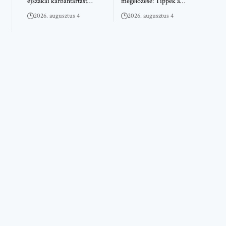
éjszakai karbantartást…
megelőzése: Tippek a…
2026. augusztus 4
2026. augusztus 4