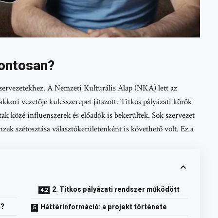
pontosan?
 szervezetekhez. A Nemzeti Kulturális Alap (NKA) lett az
kori vezetője kulcsszerepet játszott. Titkos pályázati körök
tak közé influenszerek és előadók is bekerültek. Sok szervezet
nzek szétosztása választókerületenként is követhető volt. Ez a
2. Titkos pályázati rendszer működött
n?
Háttérinformáció: a projekt története