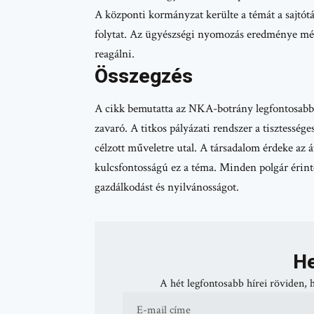
A központi kormányzat kerülte a témát a sajtót
folytat. Az ügyészségi nyomozás eredménye mé
reagálni.
Összegzés
A cikk bemutatta az NKA-botrány legfontosabb el
zavaró. A titkos pályázati rendszer a tisztesség
célzott műveletre utal. A társadalom érdeke az á
kulcsfontosságú ez a téma. Minden polgár érinte
gazdálkodást és nyilvánosságot.
He
A hét legfontosabb hírei röviden, 