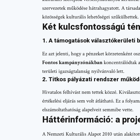
szervezetek működése hátrahagyatott. A társad
közösségek kulturális lehetőségei szűkülhettek. A
Két kulcsfontosságú tény
1. A támogatások választókerületi 
Ez azt jelenti, hogy a pénzeket körzetenként oszt
Fontos kampányzónákban
koncentrálódtak a 
területi igazságtalanság nyilvánvaló lett.
2. Titkos pályázati rendszer működ
Hivatalos felhívást nem tettek közzé. Kiválaszto
értékelési eljárás sem volt átlátható. Ez a folya
elszámoltathatóság alapelveit semmibe vette.
Háttérinformáció: a proj
A Nemzeti Kulturális Alapot 2010 után alakított