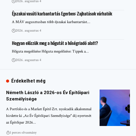
2026. augusztus 4
Éjszakai vasúti karbantartás Egerben: Zajhatások várhatók
A MÁV augusztusban több éjszakai karbantartást…
2026. augusztus 4
Hogyan előzzük meg a hőgutát a hőségriadó alatt?
Hőguta megelőzése Hőguta megelőzése: Tippek a…
2026. augusztus 4
Érdekelhet még
Németh László a 2026-os Év Építőipari
Személyisége
A Portfolio és a Market Építő Zrt. nyolcadik alkalommal
hirdette ki „Az Év Építőipari Személyisége" díj nyertesét
az Építőipar 2026…
1 perces olvasmány