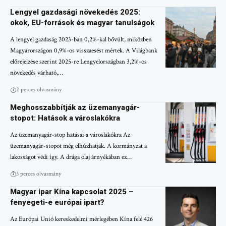
Lengyel gazdasági növekedés 2025:
okok, EU-források és magyar tanulságok
A lengyel gazdaság 2023-ban 0,2%-kal bővült, miközben
Magyarországon 0,9%-os visszaesést mértek. A Világbank
előrejelzése szerint 2025-re Lengyelországban 3,2%-os
növekedés várható,…
2 perces olvasmány
Meghosszabbítják az üzemanyagár-
stopot: Hatások a városlakókra
Az üzemanyagár-stop hatásai a városlakókra Az
üzemanyagár-stopot még elhúzhatják. A kormányzat a
lakosságot védi így. A drága olaj árnyékában ez…
3 perces olvasmány
Magyar ipar Kína kapcsolat 2025 –
fenyegeti-e európai ipart?
Az Európai Unió kereskedelmi mérlegében Kína felé 426