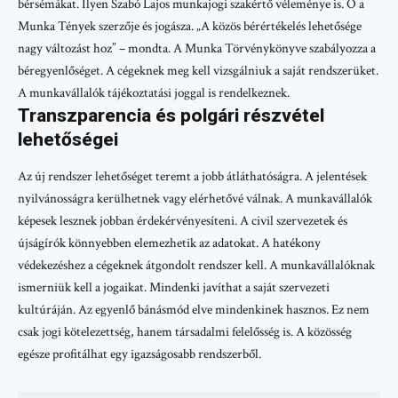
bérsémákat. Ilyen Szabó Lajos munkajogi szakértő véleménye is. Ő a
Munka Tények szerzője és jogásza. „A közös bérértékelés lehetősége
nagy változást hoz” – mondta. A Munka Törvénykönyve szabályozza a
béregyenlőséget. A cégeknek meg kell vizsgálniuk a saját rendszerüket.
A munkavállalók tájékoztatási joggal is rendelkeznek.
Transzparencia és polgári részvétel
lehetőségei
Az új rendszer lehetőséget teremt a jobb átláthatóságra. A jelentések
nyilvánosságra kerülhetnek vagy elérhetővé válnak. A munkavállalók
képesek lesznek jobban érdekérvényesíteni. A civil szervezetek és
újságírók könnyebben elemezhetik az adatokat. A hatékony
védekezéshez a cégeknek átgondolt rendszer kell. A munkavállalóknak
ismerniük kell a jogaikat. Mindenki javíthat a saját szervezeti
kultúráján. Az egyenlő bánásmód elve mindenkinek hasznos. Ez nem
csak jogi kötelezettség, hanem társadalmi felelősség is. A közösség
egésze profitálhat egy igazságosabb rendszerből.