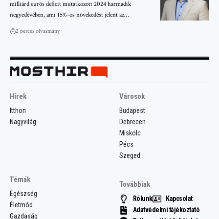
milliárd eurós deficit mutatkozott 2024 harmadik
negyedévében, ami 15%-os növekedést jelent az…
2 perces olvasmány
Hírek
Városok
Itthon
Budapest
Nagyvilág
Debrecen
Miskolc
Pécs
Szeged
Témák
Továbbiak
Egészség
Rólunk
Kapcsolat
Életmód
Adatvédelmi tájékoztató
Gazdaság