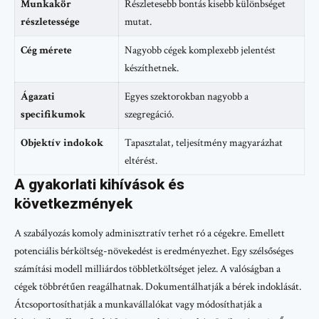
Munkakör
Részletesebb bontás kisebb különbséget
részletessége
mutat.
Cég mérete
Nagyobb cégek komplexebb jelentést
készíthetnek.
Ágazati
Egyes szektorokban nagyobb a
specifikumok
szegregáció.
Objektív indokok
Tapasztalat, teljesítmény magyarázhat
eltérést.
A gyakorlati kihívások és
következmények
A szabályozás komoly adminisztratív terhet ró a cégekre. Emellett
potenciális bérköltség-növekedést is eredményezhet. Egy szélsőséges
számítási modell milliárdos többletköltséget jelez. A valóságban a
cégek többrétűen reagálhatnak. Dokumentálhatják a bérek indoklását.
Átcsoportosíthatják a munkavállalókat vagy módosíthatják a