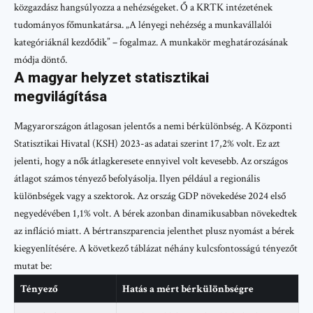
közgazdász hangsúlyozza a nehézségeket. Ő a KRTK intézetének
tudományos főmunkatársa. „A lényegi nehézség a munkavállalói
kategóriáknál kezdődik” – fogalmaz. A munkakör meghatározásának
módja döntő.
A magyar helyzet statisztikai
megvilágítása
Magyarországon átlagosan jelentős a nemi bérkülönbség. A Központi
Statisztikai Hivatal (KSH) 2023-as adatai szerint 17,2% volt. Ez azt
jelenti, hogy a nők átlagkeresete ennyivel volt kevesebb. Az országos
átlagot számos tényező befolyásolja. Ilyen például a regionális
különbségek vagy a szektorok. Az ország GDP növekedése 2024 első
negyedévében 1,1% volt. A bérek azonban dinamikusabban növekedtek
az infláció miatt. A bértranszparencia jelenthet plusz nyomást a bérek
kiegyenlítésére. A következő táblázat néhány kulcsfontosságú tényezőt
mutat be:
Tényező
Hatás a mért bérkülönbségre