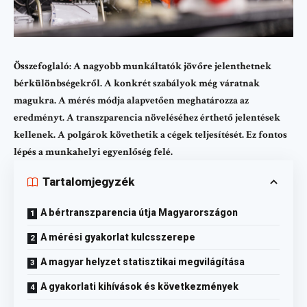
Összefoglaló: A nagyobb munkáltatók jövőre jelenthetnek
bérkülönbségekről. A konkrét szabályok még váratnak
magukra. A mérés módja alapvetően meghatározza az
eredményt. A transzparencia növeléséhez érthető jelentések
kellenek. A polgárok követhetik a cégek teljesítését. Ez fontos
lépés a munkahelyi egyenlőség felé.
Tartalomjegyzék
A bértranszparencia útja Magyarországon
A mérési gyakorlat kulcsszerepe
A magyar helyzet statisztikai megvilágítása
A gyakorlati kihívások és következmények