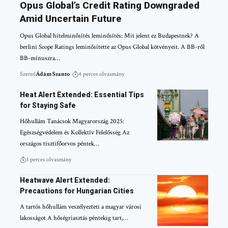
Opus Global’s Credit Rating Downgraded
Amid Uncertain Future
Opus Global hitelminősítés leminősítés: Mit jelent ez Budapestnek? A
berlini Scope Ratings leminősítette az Opus Global kötvényeit. A BB-ről
BB-mínuszra…
Szerző
Ádám Szanto
4 perces olvasmány
Heat Alert Extended: Essential Tips
for Staying Safe
Hőhullám Tanácsok Magyarország 2025:
Egészségvédelem és Kollektív Felelősség Az
országos tisztifőorvos péntek…
3 perces olvasmány
Heatwave Alert Extended:
Precautions for Hungarian Cities
A tartós hőhullám veszélyezteti a magyar városi
lakosságot A hőségriasztás péntekig tart,…