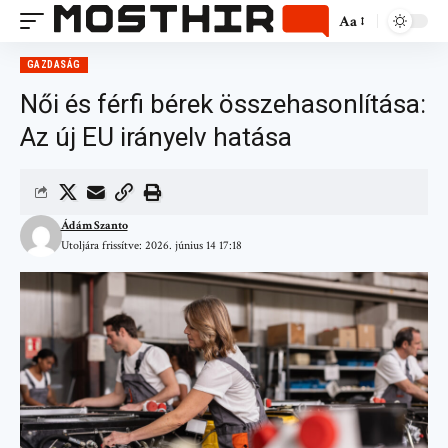
Aa
GAZDASÁG
Női és férfi bérek összehasonlítása:
Az új EU irányelv hatása
Ádám Szanto
Utoljára frissítve: 2026. június 14 17:18