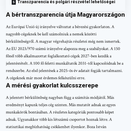
Transzparencia és polgári részvétel lehetőségei
A bértranszparencia útja Magyarországon
Az Európai Unió új irányelve változtat a bérezési gyakorlaton. A
nagyobb cégeknek be kell számolniuk a nemek közötti
bérkülönbségről. A magyar végrehajtás részletei még nem ismertek.
Az EU 2023/970 számú irányelve alapozza meg a szabályokat. A 150
főnél több alkalmazottat foglalkoztató cégek 2027-ben kezdik a
jelentéstételt. A 100 fő feletti munkáltatók 2031-től kapcsolódnak be a
rendszerbe. Az első jelentések a 2025-ös év adatait fogják tartalmazni.
A cégeknek már most érdemes felkészülni erre.
A mérési gyakorlat kulcsszerepe
A jelentett bérkülönbség nagyban függ a számítás módjától. Más
eredményt kapunk teljes cég szinten. Más mutatót adnak az egyes
munkakörök bontásában. A részletes kategóriák pontosabb képet
adnak. Ugyanakkor több kis létszámú csoportot hoznak létre. A
statisztikai megbízhatóság csökkenhet ilyenkor. Boza István