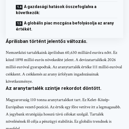
A gazdasági hatások összefoglalva a
következők:
A globális piac mozgása befolyásolja az arany
értékét.
Áprilisban történt jelentős változás.
Nemzetközi tartalékaink áprilisban 60,630 milliárd euróra nőtt. Ez
közel 1898 millió eurós növekedést jelent. A devizatartalékok 2026
millió euróval gyarapodtak. Az aranytartalék értéke 111 millió euróval
csökkent. A csökkenés az arany árfolyam ingadozásainak
következménye.
Az aranytartalék szintje rekordot döntött.
Magyarország 110 tonna aranytartalékot tart. Ez Kelet-Közép-
Európában vezető pozíció. Az érték egy főre vetítve itt a legmagasabb.
A jegybank stratégiája hosszú távú célokat szolgál. Tartalék
növelésének fő célja a pénzügyi stabilitás. Ez globális trendnek is
megfelel.