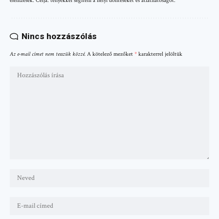
elemzések. Célja: tényekkel segíteni a helyi döntéseket és átláthatóságot.
Nincs hozzászólás
Az e-mail címet nem tesszük közzé.
A kötelező mezőket
*
karakterrel jelöltük