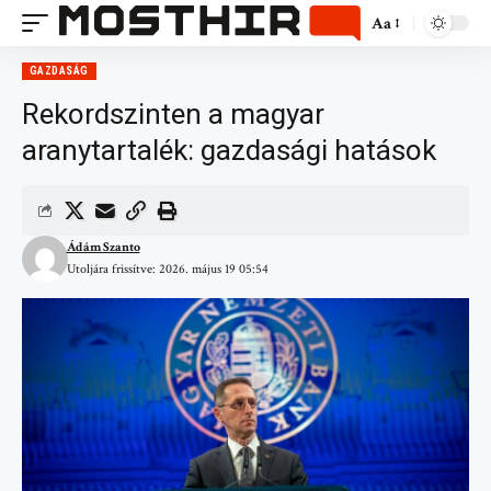
Aa
GAZDASÁG
Rekordszinten a magyar
aranytartalék: gazdasági hatások
Ádám Szanto
Utoljára frissítve: 2026. május 19 05:54