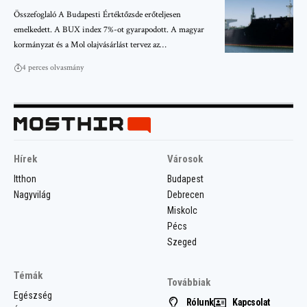
Összefoglaló A Budapesti Értéktőzsde erőteljesen
emelkedett. A BUX index 7%-ot gyarapodott. A magyar
kormányzat és a Mol olajvásárlást tervez az…
4 perces olvasmány
Hírek
Városok
Itthon
Budapest
Nagyvilág
Debrecen
Miskolc
Pécs
Szeged
Témák
Továbbiak
Egészség
Rólunk
Kapcsolat