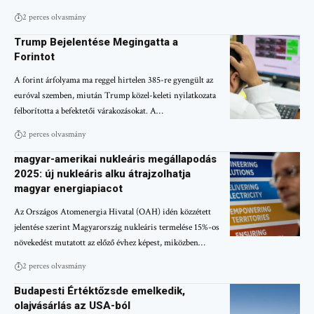
2 perces olvasmány
Trump Bejelentése Megingatta a
Forintot
A forint árfolyama ma reggel hirtelen 385-re gyengült az
euróval szemben, miután Trump közel-keleti nyilatkozata
felborította a befektetői várakozásokat. A…
2 perces olvasmány
magyar-amerikai nukleáris megállapodás
2025: új nukleáris alku átrajzolhatja
magyar energiapiacot
Az Országos Atomenergia Hivatal (OAH) idén közzétett
jelentése szerint Magyarország nukleáris termelése 15%-os
növekedést mutatott az előző évhez képest, miközben…
2 perces olvasmány
Budapesti Értéktőzsde emelkedik,
olajvásárlás az USA-ból