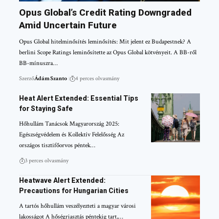
Opus Global’s Credit Rating Downgraded
Amid Uncertain Future
Opus Global hitelminősítés leminősítés: Mit jelent ez Budapestnek? A
berlini Scope Ratings leminősítette az Opus Global kötvényeit. A BB-ről
BB-mínuszra…
Szerző
Ádám Szanto
4 perces olvasmány
Heat Alert Extended: Essential Tips
for Staying Safe
Hőhullám Tanácsok Magyarország 2025:
Egészségvédelem és Kollektív Felelősség Az
országos tisztifőorvos péntek…
3 perces olvasmány
Heatwave Alert Extended:
Precautions for Hungarian Cities
A tartós hőhullám veszélyezteti a magyar városi
lakosságot A hőségriasztás péntekig tart,…