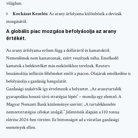
világban.
Kockázat Kezelés:
Az arany árfolyama különbözik a devizák
mozgásától.
A globális piac mozgása befolyásolja az arany
értékét.
Az arany árfolyama erősen függ a dolláráról és kamatoktól.
Nemesfémek nem kamatoznak, ezért veszítnek néha. Emelkedő
kamatok a befektetőket más eszközökhez terelnek. Reuters
beszámolója inflációs félelmeket említ a piacon. Olajárak emelkedése is
befolyásolja a gazdaság hangulatát.
Gazdasági szakértők így értelmezik a helyzetet. „Az aranytartalék
gyarapodása hosszú távú stratégiai lépés” – mondja egy elemző. A
Magyar Nemzeti Bank közleménye szerint: „A tartalékkezelés
nemzetstratégiai célokat szolgál.” Jelentésük alapján a 110 tonna
elérése 2024-ben történt. Ez biztonságot ad a váratlan gazdasági
események ellen.