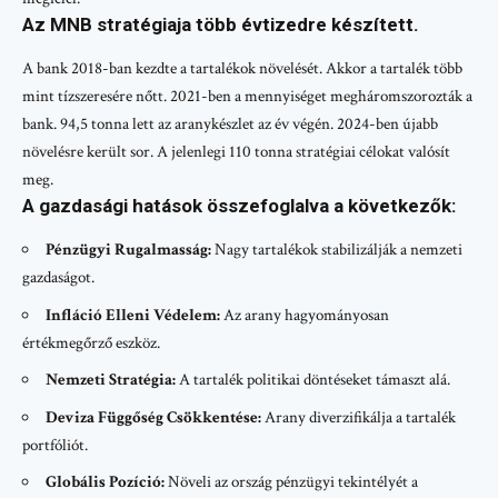
Az MNB stratégiaja több évtizedre készített.
A bank 2018-ban kezdte a tartalékok növelését. Akkor a tartalék több
mint tízszeresére nőtt. 2021-ben a mennyiséget megháromszorozták a
bank. 94,5 tonna lett az aranykészlet az év végén. 2024-ben újabb
növelésre került sor. A jelenlegi 110 tonna stratégiai célokat valósít
meg.
A gazdasági hatások összefoglalva a következők:
Pénzügyi Rugalmasság:
Nagy tartalékok stabilizálják a nemzeti
gazdaságot.
Infláció Elleni Védelem:
Az arany hagyományosan
értékmegőrző eszköz.
Nemzeti Stratégia:
A tartalék politikai döntéseket támaszt alá.
Deviza Függőség Csökkentése:
Arany diverzifikálja a tartalék
portfóliót.
Globális Pozíció:
Növeli az ország pénzügyi tekintélyét a