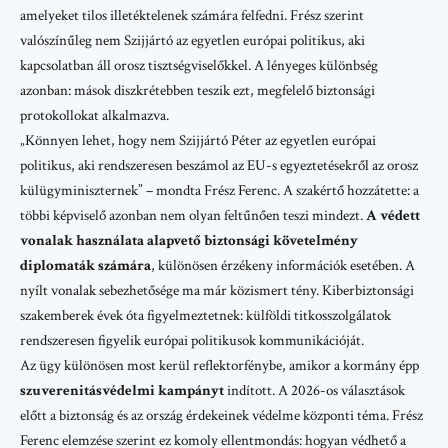
amelyeket tilos illetéktelenek számára felfedni. Frész szerint
valószínűleg nem Szijjártó az egyetlen európai politikus, aki
kapcsolatban áll orosz tisztségviselőkkel. A lényeges különbség
azonban: mások diszkrétebben teszik ezt, megfelelő biztonsági
protokollokat alkalmazva.
„Könnyen lehet, hogy nem Szijjártó Péter az egyetlen európai
politikus, aki rendszeresen beszámol az EU-s egyeztetésekről az orosz
külügyminiszternek” – mondta Frész Ferenc. A szakértő hozzátette: a
többi képviselő azonban nem olyan feltűnően teszi mindezt.
A védett
vonalak használata alapvető biztonsági követelmény
diplomaták számára
, különösen érzékeny információk esetében. A
nyílt vonalak sebezhetősége ma már közismert tény. Kiberbiztonsági
szakemberek évek óta figyelmeztetnek: külföldi titkosszolgálatok
rendszeresen figyelik európai politikusok kommunikációját.
Az ügy különösen most kerül reflektorfénybe, amikor a kormány épp
szuverenitásvédelmi kampányt
indított. A
2026-os választások
előtt a biztonság és az ország érdekeinek védelme központi téma. Frész
Ferenc elemzése szerint ez komoly ellentmondás: hogyan védhető a