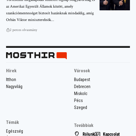
az Amerikai Egyesült Államok között, amely
szankciómentességet biztosít hazánknak mindaddig, amíg
Orbán Viktor miniszterelnök…
2 perces olvasmány
Hírek
Városok
Itthon
Budapest
Nagyvilág
Debrecen
Miskolc
Pécs
Szeged
Témák
Továbbiak
Egészség
Rólunk
Kapcsolat