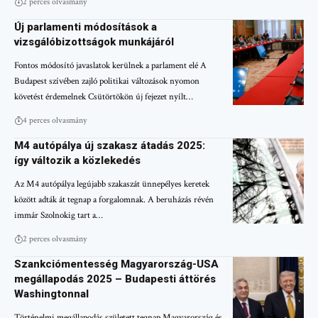
2 perces olvasmány
Új parlamenti módosítások a
vizsgálóbizottságok munkájáról
Fontos módosító javaslatok kerülnek a parlament elé A
Budapest szívében zajló politikai változások nyomon
követést érdemelnek Csütörtökön új fejezet nyílt…
4 perces olvasmány
M4 autópálya új szakasz átadás 2025:
így változik a közlekedés
Az M4 autópálya legújabb szakaszát ünnepélyes keretek
között adták át tegnap a forgalomnak. A beruházás révén
immár Szolnokig tart a…
2 perces olvasmány
Szankciómentesség Magyarország-USA
megállapodás 2025 – Budapesti áttörés
Washingtonnal
Történelmi megállapodás született tegnap Magyarország és