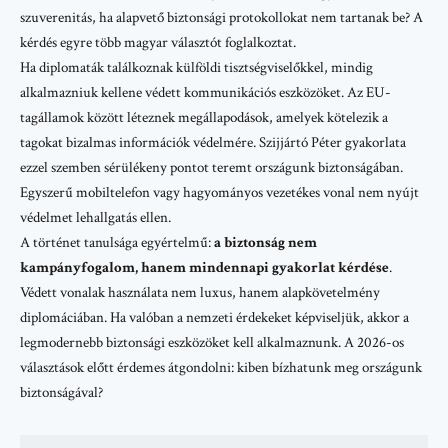
szuverenitás, ha alapvető biztonsági protokollokat nem tartanak be? A
kérdés egyre több magyar választót foglalkoztat.
Ha diplomaták találkoznak külföldi tisztségviselőkkel, mindig
alkalmazniuk kellene védett kommunikációs eszközöket. Az EU-
tagállamok között léteznek megállapodások, amelyek kötelezik a
tagokat bizalmas információk védelmére. Szijjártó Péter gyakorlata
ezzel szemben sérülékeny pontot teremt országunk biztonságában.
Egyszerű mobiltelefon vagy hagyományos vezetékes vonal nem nyújt
védelmet lehallgatás ellen.
A történet tanulsága egyértelmű:
a biztonság nem
kampányfogalom, hanem mindennapi gyakorlat kérdése
.
Védett vonalak használata nem luxus, hanem alapkövetelmény
diplomáciában. Ha valóban a nemzeti érdekeket képviseljük, akkor a
legmodernebb biztonsági eszközöket kell alkalmaznunk. A 2026-os
választások előtt érdemes átgondolni: kiben bízhatunk meg országunk
biztonságával?