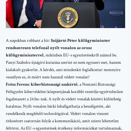
A napokban robbant a hír:
Szijjártó Péter külügyminiszter
rendszeresen telefonál nyílt vonalon az orosz
külügyminiszterrel
, miközben EU-s egyeztetésekről számol be.
Panyi Szabolcs újságíró
kutatása szerint ez nem egyszeri eset, hanem
kialakult gyakorlat. A kérdés, ami mindenkit foglalkoztat: mennyire
veszélyes ez, és miért nem használ védett vonalat?
Frész Ferenc kiberbiztonsági szakértő
, a Nemzeti Biztonsági
Felügyelet kibervédelmi központjának korábbi vezetője egyértelműen
fogalmazott a
24.hu-nak
. A nyílt és védett vonalak közötti különbség
hatalmas. Nyílt vonalon bárki lehallgathatja a beszélgetést, aki
rendelkezik megfelelő technológiával. Védett vonalon viszont
titkosított csatornán folyik a kommunikáció, amit szinte lehetetlen
feltörni. Az EU-s egyeztetések érzékeny információkat tartalmaznak,