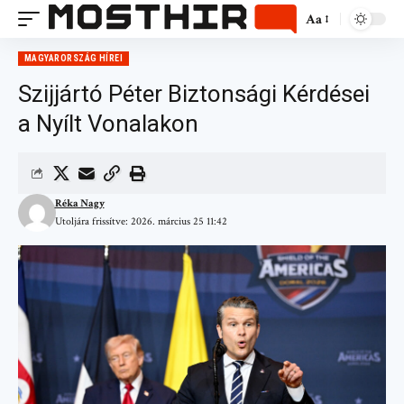
Aa
MAGYARORSZÁG HÍREI
Szijjártó Péter Biztonsági Kérdései
a Nyílt Vonalakon
Réka Nagy
Utoljára frissítve: 2026. március 25 11:42