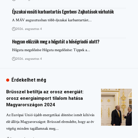
Éjszakai vasúti karbantartás Egerben: Zajhatások várhatók
A MÁV augusztusban több éjszakai karbantartást…
2026. augusztus 4
Hogyan előzzük meg a hőgutát a hőségriadó alatt?
Hőguta megelőzése Hőguta megelőzése: Tippek a…
2026. augusztus 4
Érdekelhet még
Brüsszel betiltja az orosz energiát:
orosz energiaimport tilalom hatása
Magyarországon 2024
Az Európai Unió újabb energetikai döntése ismét kihívás
elé állítja Magyarországot: Brüsszel elrendelte, hogy az év
végéig minden tagállamnak meg…