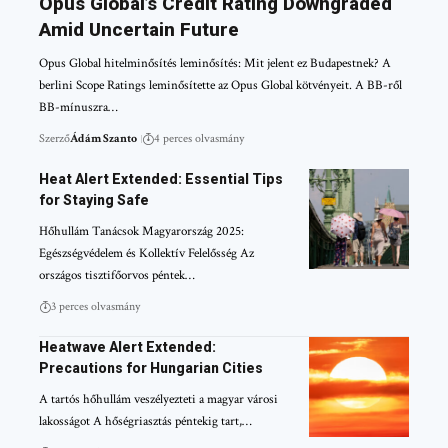
Opus Global’s Credit Rating Downgraded
Amid Uncertain Future
Opus Global hitelminősítés leminősítés: Mit jelent ez Budapestnek? A
berlini Scope Ratings leminősítette az Opus Global kötvényeit. A BB-ről
BB-mínuszra…
Szerző
Ádám Szanto
4 perces olvasmány
Heat Alert Extended: Essential Tips
for Staying Safe
Hőhullám Tanácsok Magyarország 2025:
Egészségvédelem és Kollektív Felelősség Az
országos tisztifőorvos péntek…
3 perces olvasmány
Heatwave Alert Extended:
Precautions for Hungarian Cities
A tartós hőhullám veszélyezteti a magyar városi
lakosságot A hőségriasztás péntekig tart,…