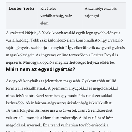
Leziter Yorki
Kivételes
A személyre szabás
variálhatóság, száz
rajongói
elem
A szakértő kifejti: „A Yorki konyhacsalád egyik legnagyobb előnye a
variálhatóság. Több száz különböző elem kombinálható. Így a vásárló
saját igényeire szabhatja a konyhát.” Így elkerülhetik az egyedi gyártás
magas költségeit. Az ingyenes online tervezőben a Leziter Royal is
népszerű. Mindegyik opció a megfizethetőséget helyezi előtérbe.
Miért nem az egyedi gyártás?
Az egyedi konyhák ára jelentősen magasabb. Gyakran több millió
forintra is elszállhatnak. A prémium anyagokkal és megoldásokkal
nincs felső határ. Ezzel szemben egy moduláris rendszer sokkal
kedvezőbb. Akár három-négyszeres árkülönbség is kialakulhat.
„A vásárlók jelentős része ma a jó ár-érték arányú rendszereket
választja.” – mondja a Homelux szakértője. A jól variálható kész
megoldások nyernek. Ez a trend várhatóan tovább erősödik a