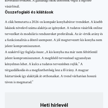
következő években. A gazdasági okok döntenek végül a legtöbb
vásárlónál.
Összefoglaló és kilátások
A cikk bemutatta a 2026-os kompakt konyhabútor trendeket. A kisebb
lakások növekvő száma alakítja az igényeket. A tudatos vásárlók online
tervezőket és moduláris rendszereket preferálnak. Az ár-érték arány és
a funkcionalitás a döntő szempont. A jól megtervezett kis konyha nem
jelent kompromisszumot.
A szakértő így foglalja össze: „A kis konyha ma már nem feltétlenül
jelent kompromisszumot. A megfelelő tervezéssel ugyanolyan
kényelmes lehet. A kulcs a tudatos tervezésben rejlik.” A
térgazdálkodás és a megfizethetőség lesz a fő irány. A magyar
háztartások így alakítják át otthonaikat. A trend várhatóan hosszú
távon is megmarad.”
Heti hírlevél