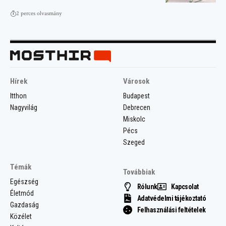
2 perces olvasmány
Hírek
Városok
Itthon
Budapest
Nagyvilág
Debrecen
Miskolc
Pécs
Szeged
Témák
Továbbiak
Egészség
Rólunk
Kapcsolat
Életmód
Adatvédelmi tájékoztató
Gazdaság
Felhasználási feltételek
Közélet