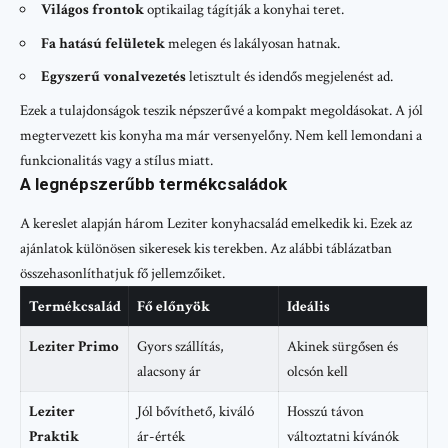
Világos frontok
optikailag tágítják a konyhai teret.
Fa hatású felületek
melegen és lakályosan hatnak.
Egyszerű vonalvezetés
letisztult és idendős megjelenést ad.
Ezek a tulajdonságok teszik népszerűvé a kompakt megoldásokat. A jól
megtervezett kis konyha ma már versenyelőny. Nem kell lemondani a
funkcionalitás vagy a stílus miatt.
A legnépszerűbb termékcsaládok
A kereslet alapján három Leziter konyhacsalád emelkedik ki. Ezek az
ajánlatok különösen sikeresek kis terekben. Az alábbi táblázatban
összehasonlíthatjuk fő jellemzőiket.
Termékcsalád
Fő előnyök
Ideális
Leziter Primo
Gyors szállítás,
Akinek sürgősen és
alacsony ár
olcsón kell
Leziter
Jól bővíthető, kiváló
Hosszú távon
Praktik
ár-érték
változtatni kívánók