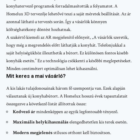
konyhatervező programok forradalmasították a folyamatot. A
Homelux 3D tervezője lehetővé teszi a saját méretek beállítását. Az ár
azonnal látható a tervezés során. Így a vásárlók könnyen
költséghatékony döntést hozhatnak.
A szakértő kiemeli az AR megjelenítő előnyeit, „A vásárlók szeretik,
hogy még a megrendelés előtt láthatják a konyhát. Telefonjukkal a
saját helyiségükhöz illeszthetik a bútort. Ez különösen fontos kisebb
konyhák esetén.” Ez a technológia csökkenti a későbbi meglepetéseket.
Minden centimétert optimálisan lehet kihasználni.
Mit keres a mai vásárló?
A kis lakás tulajdonosainak három fő szempontja van. Ezek alapján
választanak új konyhabútort. A Homelux hosszú évek tapasztalatait
összegezve a következő listát állítottuk össze:
Kedvező ár
mindenképpen az egyik legfontosabb tényező.
Maximális helykihasználás
elengedhetetlen kis terek esetén.
Modern megjelenés
stílusos otthont kell biztosítson.