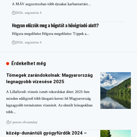
A MÁV augusztusban több éjszakai karbantartást…
2026. augusztus 4
Hogyan előzzük meg a hőgutát a hőségriadó alatt?
Hőguta megelőzése Hőguta megelőzése: Tippek a…
2026. augusztus 4
Érdekelhet még
Tömegek zarándokolnak: Magyarország
legnagyobb vízesése 2025
A Lillafüredi-vízesés ismét rekordokat dönt: 2025-ben
minden eddiginél több látogató keresi fel Magyarország
legnagyobb természetes vízesését. Az elmúlt hónapokban
több…
2 perces olvasmány
közép-dunántúli gyógyfürdők 2024 –