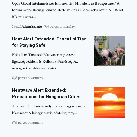
Opus Global hitelminősítés leminősítés: Mit jelent ez Budapestnek? A
berlini Scope Ratings leminősítette az Opus Global kötvényeit. A BB-ről
BB-mínuszra…
Szerző
Ádám Szanto
4 perces olvasmány
Heat Alert Extended: Essential Tips
for Staying Safe
Hőhullám Tanácsok Magyarország 2025:
Egészségvédelem és Kollektív Felelősség Az
országos tisztifőorvos péntek…
3 perces olvasmány
Heatwave Alert Extended:
Precautions for Hungarian Cities
A tartós hőhullám veszélyezteti a magyar városi
lakosságot A hőségriasztás péntekig tart,…
3 perces olvasmány