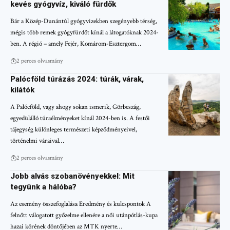
kevés gyógyvíz, kiváló fürdők
Bár a Közép-Dunántúl gyógyvizekben szegényebb térség,
mégis több remek gyógyfürdőt kínál a látogatóknak 2024-
ben. A régió – amely Fejér, Komárom-Esztergom…
2 perces olvasmány
Palócföld túrázás 2024: túrák, várak,
kilátók
A Palócföld, vagy ahogy sokan ismerik, Görbeszág,
egyedülálló túraélményeket kínál 2024-ben is. A festői
tájegység különleges természeti képződményeivel,
történelmi váraival…
2 perces olvasmány
Jobb alvás szobanövényekkel: Mit
tegyünk a hálóba?
Az esemény összefoglalása Eredmény és kulcspontok A
felnőtt válogatott győzelme ellenére a női utánpótlás-kupa
hazai körének döntőjében az MTK nyerte…