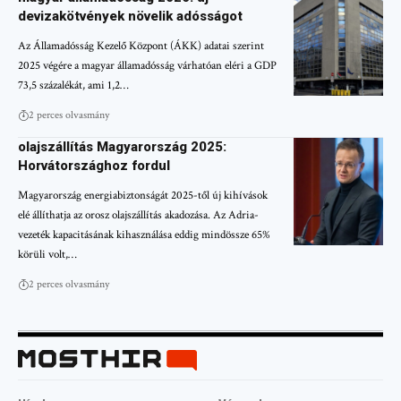
devizakötvények növelik adósságot
Az Államadósság Kezelő Központ (ÁKK) adatai szerint
2025 végére a magyar államadósság várhatóan eléri a GDP
73,5 százalékát, ami 1,2…
2 perces olvasmány
olajszállítás Magyarország 2025:
Horvátországhoz fordul
Magyarország energiabiztonságát 2025-től új kihívások
elé állíthatja az orosz olajszállítás akadozása. Az Adria-
vezeték kapacitásának kihasználása eddig mindössze 65%
körüli volt,…
2 perces olvasmány