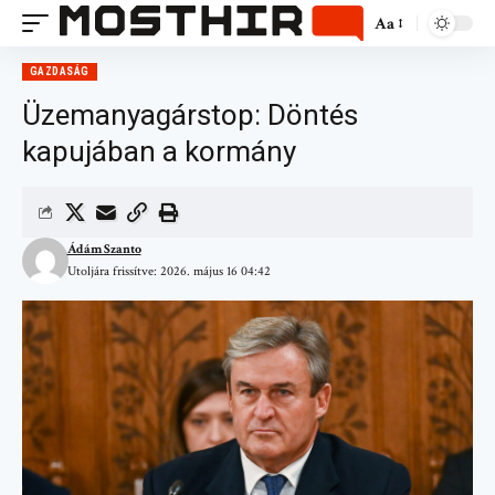
Aa
GAZDASÁG
Üzemanyagárstop: Döntés
kapujában a kormány
Ádám Szanto
Utoljára frissítve: 2026. május 16 04:42