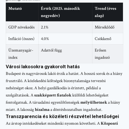
Mutató
Érték (2025. második
Trend (éves
negyedév)
alap)
GDP növekedés
2.1%
Mérséklődő
Infláció (összes)
4.0%
Csökkenő
Üzemanyagár-
Adattól függ
Erősen
index
ingadozó
Városi lakosokra gyakorolt hatás
Budapest és nagyvárosok lakói érzik a hatást. A hosszú sorok és a hiány
frusztráló. A közlekedési költségek bizonytalansága tervezési
nehézséget okoz. A helyi gazdálkodás is érintett, például a
szolgáltatások. A
szakképzett fiatalok
külföldi lehetőségeket
fontolgatnak. A társadalmi egyenlőtlenségek
mélyülhetnek
a hiány
miatt. A lakosság
bizalma
a döntéshozatalban ingadozhat.
Transzparencia és közéleti részvétel lehetőségei
Az árstop intézkedéseket mindenki nyomon követheti. A
Központi