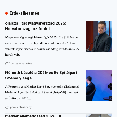
Érdekelhet még
olajszállítás Magyarország 2025:
Horvátországhoz fordul
Magyarország energiabiztonságát 2025-től új kihívások
elé állíthatja az orosz olajszállítás akadozása. Az Adria-
vezeték kapacitásának kihasználása eddig mindössze 65%
körüli volt,…
2 perces olvasmány
Németh László a 2026-os Év Építőipari
Személyisége
A Portfolio és a Market Építő Zrt. nyolcadik alkalommal
hirdette ki „Az Év Építőipari Személyisége" díj nyertesét
az Építőipar 2026…
1 perces olvasmány
magyar államadósság 2026: új