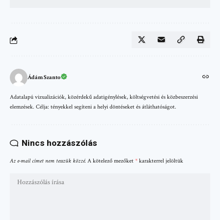
Ádám Szanto
Adatalapú vizualizációk, közérdekű adatigénylések, költségvetési és közbeszerzési
elemzések. Célja: tényekkel segíteni a helyi döntéseket és átláthatóságot.
Nincs hozzászólás
Az e-mail címet nem tesszük közzé.
A kötelező mezőket
*
karakterrel jelöltük