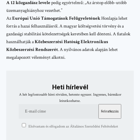
A 12 közgazdász levele
pedig egyértelmű: „Az árstop előbb-utóbb
üzemanyaghiányhoz vezethet.”
Az
Európai Unió Támogatások Felügyeletének
Honlapja lehet
forrás a hazai felhasználásról. A magyar költségvetési törvény és a
gazdasági stabilitási kötelezettségek keretében kell dönteni. A fiatalok
használhatják a
Közbeszerzési Hatóság Elektronikus
Közbeszerzési Rendszerét
. A nyilvános adatok alapján lehet
megalapozott véleményt alkotni.
Heti hírlevél
A hét legfontosabb hírei röviden, hetente egyszer. Ingyenes, bármikor
leiratkozhatsz.
Elolvastam és elfogadom az Általános Szerződési Feltételeket