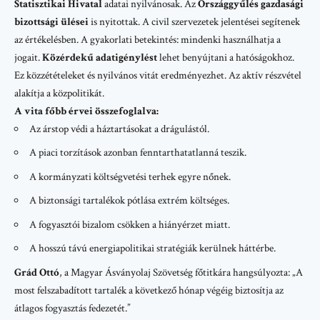
Statisztikai Hivatal
adatai nyilvánosak. Az
Országgyűlés gazdasági
bizottsági ülései
is nyitottak. A civil szervezetek jelentései segítenek
az értékelésben. A gyakorlati betekintés: mindenki használhatja a
jogait.
Közérdekű adatigénylést
lehet benyújtani a hatóságokhoz.
Ez közzétételeket és nyilvános vitát eredményezhet. Az aktív részvétel
alakítja a közpolitikát.
A vita főbb érvei összefoglalva:
Az árstop védi a háztartásokat a drágulástól.
A piaci torzítások azonban fenntarthatatlanná teszik.
A kormányzati költségvetési terhek egyre nőnek.
A biztonsági tartalékok pótlása extrém költséges.
A fogyasztói bizalom csökken a hiányérzet miatt.
A hosszú távú energiapolitikai stratégiák kerülnek háttérbe.
Grád Ottó
, a Magyar Ásványolaj Szövetség főtitkára hangsúlyozta: „A
most felszabadított tartalék a következő hónap végéig biztosítja az
átlagos fogyasztás fedezetét.”