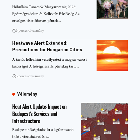
Hőhullám Tanácsok Magyarország 2025:
Egészségvédelem és Kollektív Felelősség Az
országos tisztifőorvos péntek…
3 perces olvasmány
Heatwave Alert Extended:
Precautions for Hungarian Cities
A tartós hőhullám veszélyezteti a magyar városi
lakosságot A hőségriasztás péntekig tart,…
3 perces olvasmány
Vélemény
Heat Alert Update: Impact on
Budapest’s Services and
Infrastructure
Budapest hőségriadó: Itt a legfontosabb
infó a vízellátásról és a…