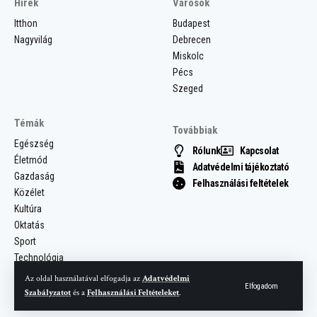
Hírek
Városok
Itthon
Budapest
Nagyvilág
Debrecen
Miskolc
Pécs
Szeged
Témák
Továbbiak
Egészség
Rólunk
Kapcsolat
Életmód
Adatvédelmi tájékoztató
Gazdaság
Felhasználási feltételek
Közélet
Kultúra
Oktatás
Sport
Technológia
Az oldal használatával elfogadja az
Adatvédelmi
Elfogadom
Szabályzatot
és a
Felhasználási Feltételeket
.
© 2025 Most Hír. Minden jog fenntartva.