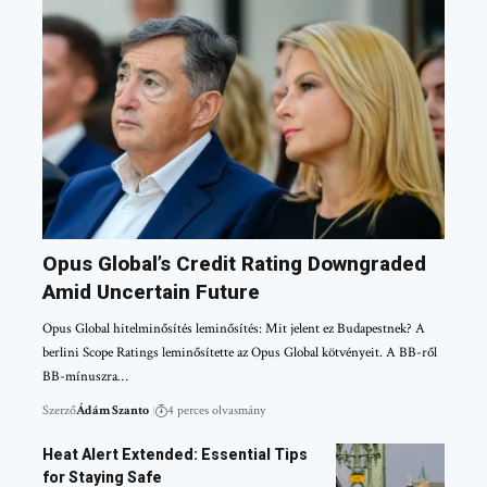
Opus Global’s Credit Rating Downgraded
Amid Uncertain Future
Opus Global hitelminősítés leminősítés: Mit jelent ez Budapestnek? A
berlini Scope Ratings leminősítette az Opus Global kötvényeit. A BB-ről
BB-mínuszra…
Szerző
Ádám Szanto
4 perces olvasmány
Heat Alert Extended: Essential Tips
for Staying Safe