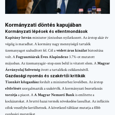
Kormányzati döntés kapujában
Kormányzati lépések és ellentmondások
Kapitány István
miniszter júniusban nyilatkozott. Az árstop akár év
végéig is maradhat. A kormány nagy mennyiségű tartalék
üzemanyagot szabadított fel. Cél a
védett áras kínálat
biztosítása
volt. A
Fogyasztóárak Éves Alapindexe
3.7%-ot mutatott
májusban. Az üzemanyagár-stop ezen belül is vitatott elem. A
Magyar
Ásványolaj Szövetség
óvott a tartalékok csökkenésétől.
Gazdasági nyomás és szakértői kritikák
Tizenkét közgazdász
fordult a miniszterhez levelében. Az árstop
eltörlését
szorgalmazták a szakértők. A kormányzati beavatkozás
torzítja
a piacot. A
A Magyar Nemzeti Bank
is említette a
kockázatokat. A bruttó hazai termék növekedése lassulhat. Az inflációs
célok veszélybe kerülhetnek. A következő táblázat mutatja a főbb
gazdasági mutatókat.