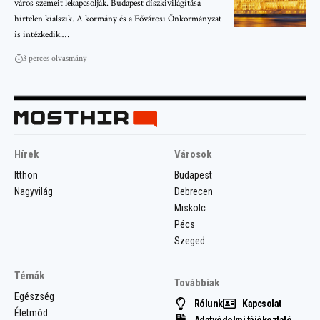
város szemeit lekapcsolják. Budapest díszkivilágítása
hirtelen kialszik. A kormány és a Fővárosi Önkormányzat
is intézkedik.…
3 perces olvasmány
Hírek
Városok
Itthon
Budapest
Nagyvilág
Debrecen
Miskolc
Pécs
Szeged
Témák
Továbbiak
Egészség
Rólunk
Kapcsolat
Életmód
Adatvédelmi tájékoztató