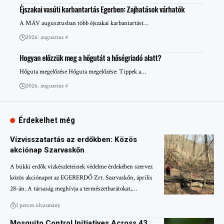
Éjszakai vasúti karbantartás Egerben: Zajhatások várhatók
A MÁV augusztusban több éjszakai karbantartást…
2026. augusztus 4
Hogyan előzzük meg a hőgutát a hőségriadó alatt?
Hőguta megelőzése Hőguta megelőzése: Tippek a…
2026. augusztus 4
Érdekelhet még
Vízvisszatartás az erdőkben: Közös
akciónap Szarvaskőn
A bükki erdők vízkészleteinek védelme érdekében szervez
közös akciónapot az EGERERDŐ Zrt. Szarvaskőn, április
28-án. A társaság meghívja a természetbarátokat,…
1 perces olvasmány
Mosquito Control Initiatives Across 43