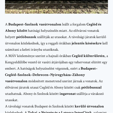
A
Budapest–Szolnok vasútvonalon
leállt a forgalom
Cegléd és
Abony között
hatósági helyszínelés miatt. Az elővárosi vonatok
helyett
pótlóbuszok
szállítják az utasokat. A távolsági járatok kerülő
útvonalon közlekednek, így a reggeli órákban
jelentős késésekre
kell
számítani a keleti irányba utazóknak.
A
MÁV
közleménye szerint a hajnali órákban
Cegléd külterületén
, a
Kengyeldűlőbe vezető út vasúti átjárójában egy tehervonat elütött egy
embert. A hatóságok helyszínelést végeznek, ezért a
Budapest–
Cegléd–Szolnok–Debrecen–Nyíregyháza–Záhony
vasútvonalon
módosított menetrend szerint járnak a vonatok. Az
elővárosi járatok utasai Cegléd és Abony között csak
pótlóbusszal
utazhatnak. Abony és Szolnok között
ingavonat
szállítja a várakozó
utasokat.
A távolsági vonatok Budapest és Szolnok között
kerülő útvonalon
közlekednek. A
Tokaj, a Nyírség és a Latorca InterCityk
, valamint