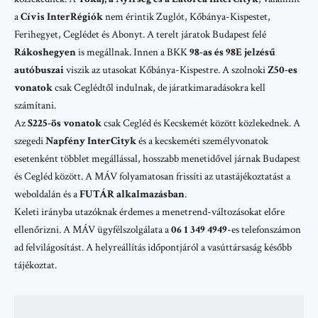
a
Cívis InterRégiók
nem érintik Zuglót, Kőbánya-Kispestet,
Ferihegyet, Ceglédet és Abonyt. A terelt járatok Budapest felé
Rákoshegyen
is megállnak. Innen a
BKK
98-as és 98E jelzésű
autóbuszai
viszik az utasokat Kőbánya-Kispestre. A szolnoki
Z50-es
vonatok
csak Ceglédtől indulnak, de járatkimaradásokra kell
számítani.
Az
S225-ös vonatok
csak Cegléd és Kecskemét között közlekednek. A
szegedi
Napfény InterCityk
és a kecskeméti személyvonatok
esetenként többlet megállással, hosszabb menetidővel járnak Budapest
és Cegléd között. A MÁV folyamatosan frissíti az utastájékoztatást a
weboldalán és a
FUTÁR alkalmazásban
.
Keleti irányba utazóknak érdemes a menetrend-változásokat előre
ellenőrizni. A MÁV ügyfélszolgálata a
06 1 349 4949
-es telefonszámon
ad felvilágosítást. A helyreállítás időpontjáról a vasúttársaság később
tájékoztat.