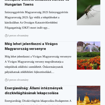
Hungarian Towns
Szúnyoggyérítés Magyarország 2025 Szúnyoggyérítés
Magyarország 2025: Így védik a településeket a
kánikulában Az Országos Katasztrófavédelmi
Főigazgatóság (OKF) most indít egy…
3 perces olvasmány
Még lehet jelentkezni a Virágos
Magyarország versenyre
Még lehet jelentkezni a Virágos Magyarország versenyre
A Virágos Magyarország verseny megváltoztatja a
települések zöldítési szemléletét. Önkormányzatok
pályázhatnak zöldfelületi fejlesztéseikkel.…
3 perces olvasmány
Energiaválság: Állami intézmények
díszkivilágításának lekapcsolása
Energiaválság: Díszkivilágítás lekapcsolása Budapesten A