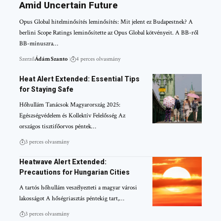
Amid Uncertain Future
Opus Global hitelminősítés leminősítés: Mit jelent ez Budapestnek? A
berlini Scope Ratings leminősítette az Opus Global kötvényeit. A BB-ről
BB-mínuszra…
Szerző
Ádám Szanto
4 perces olvasmány
Heat Alert Extended: Essential Tips
for Staying Safe
Hőhullám Tanácsok Magyarország 2025:
Egészségvédelem és Kollektív Felelősség Az
országos tisztifőorvos péntek…
3 perces olvasmány
Heatwave Alert Extended:
Precautions for Hungarian Cities
A tartós hőhullám veszélyezteti a magyar városi
lakosságot A hőségriasztás péntekig tart,…
3 perces olvasmány