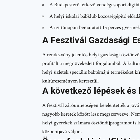
A Budapestéről érkező vendégcsoport digitá
A helyi iskolai bábklub közösségépítő előad
A nyitónapon bemutatott 15 perces gyermekek
A Fesztivál Gazdasági Es
A rendezvény jelentős helyi gazdasági ösztönzők
profitált a megnövekedett forgalomból. A kultu
helyi üzletek speciális bábtémájú termékeket kí
kultúreseményen keresztül.
A következő lépések és 
A fesztivál záróünnepségén bejelentették a jöv
nagyobb keretek között lesz megszervezve. Nem
helyi gyerekek számára ösztöndíjprogramot is 
központjává váljon.