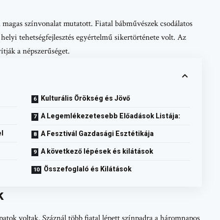
magas színvonalat mutatott. Fiatal bábművészek csodálatos
elyi tehetségfejlesztés egyértelmű sikertörténete volt. Az
ítják a népszerűséget.
Kulturális Örökség és Jövő
A Legemlékezetesebb Előadások Listája:
l
A Fesztivál Gazdasági Esztétikája
A következő lépések és kilátások
Összefoglaló és Kilátások
k
patok voltak. Száznál több fiatal lépett színpadra a háromnapos