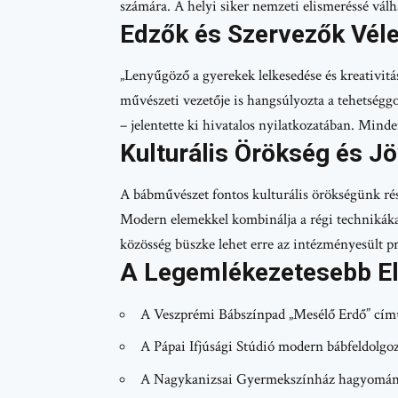
számára. A helyi siker nemzeti elismeréssé válh
Edzők és Szervezők Vé
„Lenyűgöző a gyerekek lelkesedése és kreativi
művészeti vezetője is hangsúlyozta a tehetséggo
– jelentette ki hivatalos nyilatkozatában. Mind
Kulturális Örökség és J
A bábművészet fontos kulturális örökségünk rész
Modern elemekkel kombinálja a régi technikákat
közösség büszke lehet erre az intézményesült p
A Legemlékezetesebb El
A Veszprémi Bábszínpad „Mesélő Erdő” című
A Pápai Ifjúsági Stúdió modern bábfeldolgo
A Nagykanizsai Gyermekszínház hagyomány