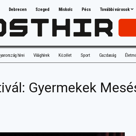
Debrecen
Szeged
Miskolc
Pécs
További városok
arország hírei
Világhírek
Közélet
Sport
Gazdaság
Életm
ivál: Gyermekek Mesé