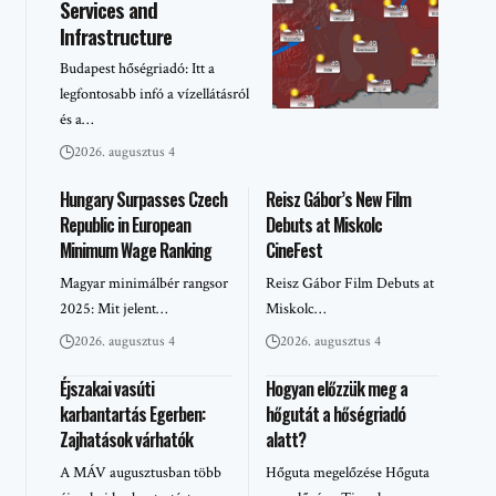
Services and
Infrastructure
Budapest hőségriadó: Itt a
legfontosabb infó a vízellátásról
és a…
2026. augusztus 4
Hungary Surpasses Czech
Reisz Gábor’s New Film
Republic in European
Debuts at Miskolc
Minimum Wage Ranking
CineFest
Magyar minimálbér rangsor
Reisz Gábor Film Debuts at
2025: Mit jelent…
Miskolc…
2026. augusztus 4
2026. augusztus 4
Éjszakai vasúti
Hogyan előzzük meg a
karbantartás Egerben:
hőgutát a hőségriadó
Zajhatások várhatók
alatt?
A MÁV augusztusban több
Hőguta megelőzése Hőguta