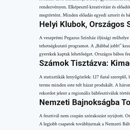
rendezvényen. Elképesztő kreativitást és előadó
megtörtént. Minden előadás egyedi sztorit és báb
Helyi Klubok, Országos 
A veszprémi Pegazus Színház ifjúsági műhelye k
tehetségkutató programot. A „Bábbal jobb!” kez
gyerekek kaptak lehetőséget. Országos bábos fes
Számok Tisztázva: Kima
A statisztikák lenyűgözőek: 127 fiatal szereplő
terme minden este telt házat produkált. A háro
rekordot jelent a regionális bábfesztiválok törté
Nemzeti Bajnokságba To
A fesztivál nem csupán szórakozást nyújtott. Or
A legjobb csapatok továbbjutnak a Nemzeti Bábfe