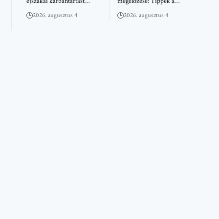
éjszakai karbantartást…
megelőzése: Tippek a…
2026. augusztus 4
2026. augusztus 4