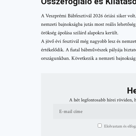
Összefoglaló és Kilátás
A Veszprémi Bábfesztivál 2026 óriási siker volt
nemzeti bajnokságba jutás most reális lehetőség.
örökség ápolása szilárd alapokra került.
A jövő évi fesztivál még nagyobb lesz és nemze
értékelődik. A fiatal bábművészek pályája bizta
országunkban. Következik a nemzeti bajnokság 
He
A hét legfontosabb hírei röviden, 
Elolvastam és elfog