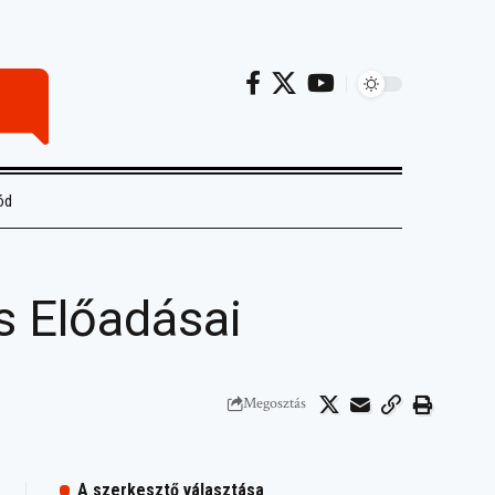
ód
s Előadásai
Megosztás
A szerkesztő választása