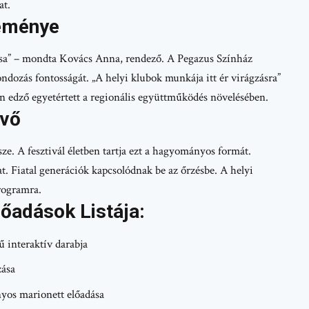
at.
leménye
tása” – mondta Kovács Anna, rendező. A Pegazus Színház
ndozás fontosságát. „A helyi klubok munkája itt ér virágzásra”
en edző egyetértett a regionális együttműködés növelésében.
övő
e. A fesztivál életben tartja ezt a hagyományos formát.
. Fiatal generációk kapcsolódnak be az őrzésbe. A helyi
rogramra.
őadások Listája:
 interaktív darabja
zása
os marionett előadása