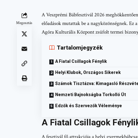
A Veszprémi Bábfesztivál 2026 meghökkentően 
előadások mutattak be a nagyközönségnek. Ez a h
Megosztás
Agóra Kulturális Központ zsúfolt termei bizony
Tartalomjegyzék
A Fiatal Csillagok Fénylik
Helyi Klubok, Országos Sikerek
Számok Tisztázva: Kimagasló Részvéte
Nemzeti Bajnokságba Torkolló Út
Edzők és Szervezők Véleménye
A Fiatal Csillagok Fényli
A fesztivál fő attrakciója a helyi gyermekbábcsa