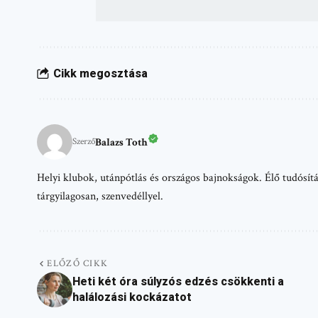
Cikk megosztása
Balazs Toth
Szerző
Helyi klubok, utánpótlás és országos bajnokságok. Élő tudósítá
tárgyilagosan, szenvedéllyel.
ELŐZŐ CIKK
Heti két óra súlyzós edzés csökkenti a
halálozási kockázatot