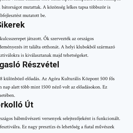
i bátorságot mutattak. A közönség lelkes tapsa többször is
fejlesztést mutatott be.
Sikerek
ulcsszerepet játszott. Ők szervezték az országos
deményezés itt találta otthonát. A helyi klubokból származó
ztiválokra is kiválasztanak majd tehetségeket.
gasló Részvétel
, 18 különböző előadás. Az Agóra Kulturális Központ 500 fős
m nap alatt több mint 1500 néző volt az előadásokon. Ez
netében.
rkolló Út
szágos bábművészeti versenyek selejtezőjeként is funkcionált.
sztiválra. Ez nagy presztízs és lehetőség a fiatal művészek