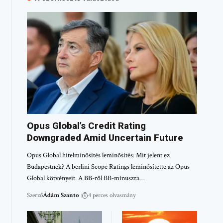
Opus Global’s Credit Rating
Downgraded Amid Uncertain Future
Opus Global hitelminősítés leminősítés: Mit jelent ez
Budapestnek? A berlini Scope Ratings leminősítette az Opus
Global kötvényeit. A BB-ről BB-mínuszra…
Szerző
Ádám Szanto
4 perces olvasmány