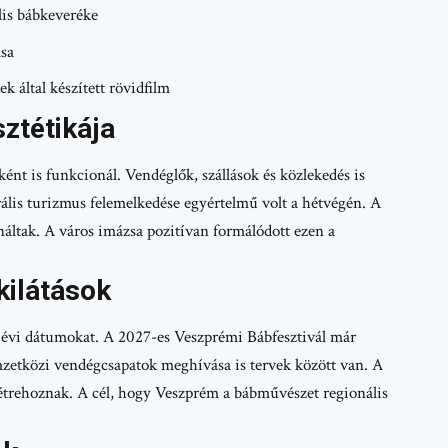
lis bábkeveréke
ása
 által készített rövidfilm
ztétikája
ént is funkcionál. Vendéglők, szállások és közlekedés is
rális turizmus felemelkedése egyértelmű volt a hétvégén. A
náltak. A város imázsa pozitívan formálódott ezen a
kilátások
ő évi dátumokat. A 2027-es Veszprémi Bábfesztivál már
zetközi vendégcsapatok meghívása is tervek között van. A
létrehoznak. A cél, hogy Veszprém a bábművészet regionális