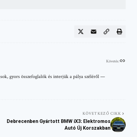
Követés:
sok, gyors összefoglalók és interjúk a pálya széléről —
KÖVETKEZŐ CIKK
Debrecenben Gyártott BMW iX3: Elektromos
Autó Új Korszakban