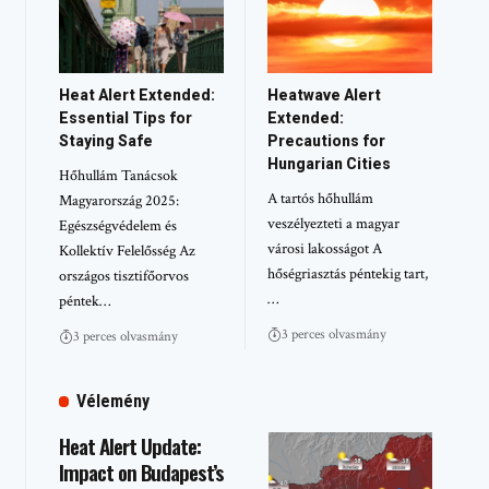
Heat Alert Extended:
Heatwave Alert
Essential Tips for
Extended:
Staying Safe
Precautions for
Hungarian Cities
Hőhullám Tanácsok
A tartós hőhullám
Magyarország 2025:
veszélyezteti a magyar
Egészségvédelem és
városi lakosságot A
Kollektív Felelősség Az
hőségriasztás péntekig tart,
országos tisztifőorvos
…
péntek…
3 perces olvasmány
3 perces olvasmány
Vélemény
Heat Alert Update:
Impact on Budapest’s