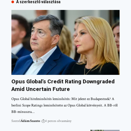
A szerkesztő választása
Opus Global’s Credit Rating Downgraded
Amid Uncertain Future
Opus Global hitelminősítés leminősítés: Mit jelent ez Budapestnek? A
berlini Scope Ratings leminősítette az Opus Global kötvényeit. A BB-ről
BB-mínuszra…
Szerző
Ádám Szanto
4 perces olvasmány