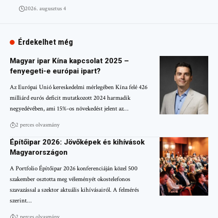
2026. augusztus 4
Érdekelhet még
Magyar ipar Kína kapcsolat 2025 –
fenyegeti-e európai ipart?
Az Európai Unió kereskedelmi mérlegében Kína felé 426
milliárd eurós deficit mutatkozott 2024 harmadik
negyedévében, ami 15%-os növekedést jelent az…
2 perces olvasmány
Építőipar 2026: Jövőképek és kihívások
Magyarországon
A Portfolio Építőipar 2026 konferenciáján közel 500
szakember osztotta meg véleményét okostelefonos
szavazással a szektor aktuális kihívásairól. A felmérés
szerint…
2 perces olvasmány