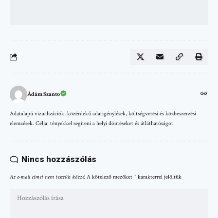
Ádám Szanto
Adatalapú vizualizációk, közérdekű adatigénylések, költségvetési és közbeszerzési
elemzések. Célja: tényekkel segíteni a helyi döntéseket és átláthatóságot.
Nincs hozzászólás
Az e-mail címet nem tesszük közzé.
A kötelező mezőket
*
karakterrel jelöltük