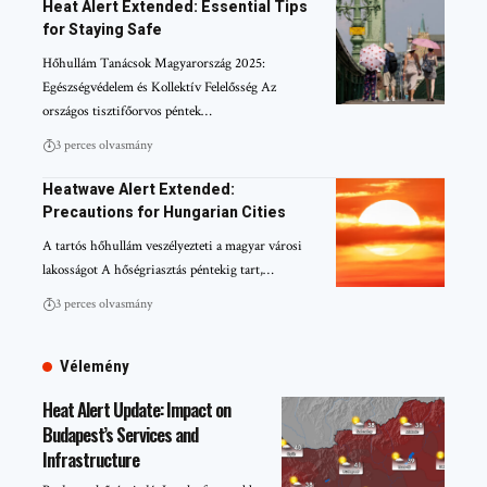
Heat Alert Extended: Essential Tips
for Staying Safe
Hőhullám Tanácsok Magyarország 2025:
Egészségvédelem és Kollektív Felelősség Az
országos tisztifőorvos péntek…
3 perces olvasmány
Heatwave Alert Extended:
Precautions for Hungarian Cities
A tartós hőhullám veszélyezteti a magyar városi
lakosságot A hőségriasztás péntekig tart,…
3 perces olvasmány
Vélemény
Heat Alert Update: Impact on
Budapest’s Services and
Infrastructure