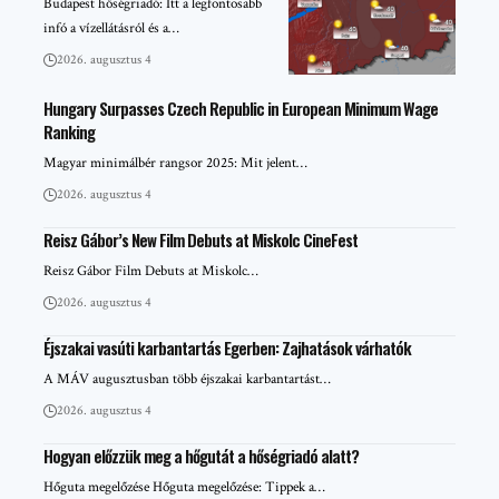
Budapest hőségriadó: Itt a legfontosabb
infó a vízellátásról és a…
2026. augusztus 4
Hungary Surpasses Czech Republic in European Minimum Wage
Ranking
Magyar minimálbér rangsor 2025: Mit jelent…
2026. augusztus 4
Reisz Gábor’s New Film Debuts at Miskolc CineFest
Reisz Gábor Film Debuts at Miskolc…
2026. augusztus 4
Éjszakai vasúti karbantartás Egerben: Zajhatások várhatók
A MÁV augusztusban több éjszakai karbantartást…
2026. augusztus 4
Hogyan előzzük meg a hőgutát a hőségriadó alatt?
Hőguta megelőzése Hőguta megelőzése: Tippek a…