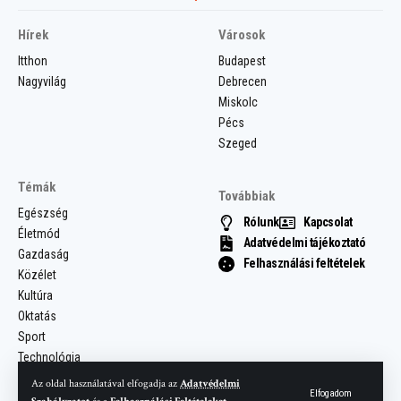
Hírek
Városok
Itthon
Budapest
Nagyvilág
Debrecen
Miskolc
Pécs
Szeged
Témák
Továbbiak
Egészség
Rólunk
Kapcsolat
Életmód
Adatvédelmi tájékoztató
Gazdaság
Felhasználási feltételek
Közélet
Kultúra
Oktatás
Sport
Technológia
Az oldal használatával elfogadja az
Adatvédelmi
Elfogadom