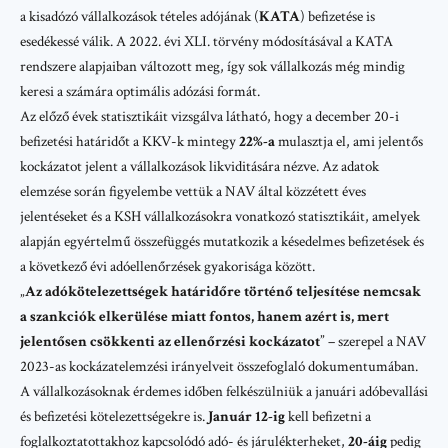
a kisadózó vállalkozások tételes adójának (
KATA
) befizetése is
esedékessé válik. A
2022. évi XLI. törvény
módosításával a KATA
rendszere alapjaiban változott meg, így sok vállalkozás még mindig
keresi a számára optimális adózási formát.
Az előző évek statisztikáit vizsgálva látható, hogy a december 20-i
befizetési határidőt a KKV-k mintegy
22%-a
mulasztja el, ami jelentős
kockázatot jelent a vállalkozások likviditására nézve. Az adatok
elemzése során figyelembe vettük a NAV által közzétett éves
jelentéseket és a KSH vállalkozásokra vonatkozó statisztikáit, amelyek
alapján egyértelmű összefüggés mutatkozik a késedelmes befizetések és
a következő évi adóellenőrzések gyakorisága között.
„
Az adókötelezettségek határidőre történő teljesítése nemcsak
a szankciók elkerülése miatt fontos, hanem azért is, mert
jelentősen csökkenti az ellenőrzési kockázatot
” – szerepel a NAV
2023-as kockázatelemzési irányelveit összefoglaló dokumentumában.
A vállalkozásoknak érdemes időben felkészülniük a januári adóbevallási
és befizetési kötelezettségekre is.
Január 12-ig
kell befizetni a
foglalkoztatottakhoz kapcsolódó adó- és járulékterheket,
20-áig
pedig