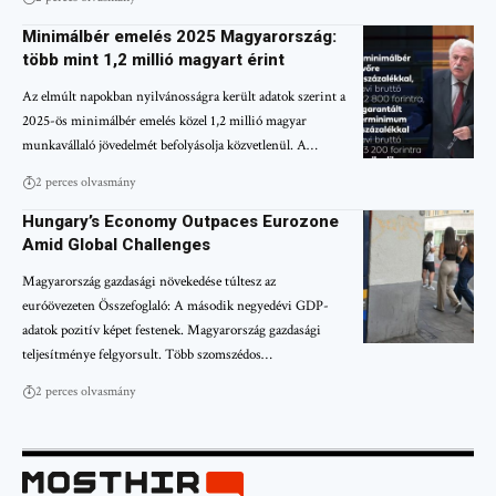
Minimálbér emelés 2025 Magyarország:
több mint 1,2 millió magyart érint
Az elmúlt napokban nyilvánosságra került adatok szerint a
2025-ös minimálbér emelés közel 1,2 millió magyar
munkavállaló jövedelmét befolyásolja közvetlenül. A…
2 perces olvasmány
Hungary’s Economy Outpaces Eurozone
Amid Global Challenges
Magyarország gazdasági növekedése túltesz az
euróövezeten Összefoglaló: A második negyedévi GDP-
adatok pozitív képet festenek. Magyarország gazdasági
teljesítménye felgyorsult. Több szomszédos…
2 perces olvasmány