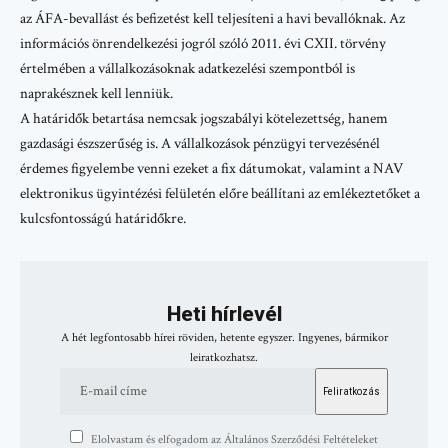
az ÁFA-bevallást és befizetést kell teljesíteni a havi bevallóknak. Az
információs önrendelkezési jogról szóló 2011. évi CXII. törvény
értelmében a vállalkozásoknak adatkezelési szempontból is
naprakésznek kell lenniük.
A határidők betartása nemcsak jogszabályi kötelezettség, hanem
gazdasági észszerűség is. A vállalkozások pénzügyi tervezésénél
érdemes figyelembe venni ezeket a fix dátumokat, valamint a NAV
elektronikus ügyintézési felületén előre beállítani az emlékeztetőket a
kulcsfontosságú határidőkre.
Heti hírlevél
A hét legfontosabb hírei röviden, hetente egyszer. Ingyenes, bármikor
leiratkozhatsz.
Elolvastam és elfogadom az Általános Szerződési Feltételeket