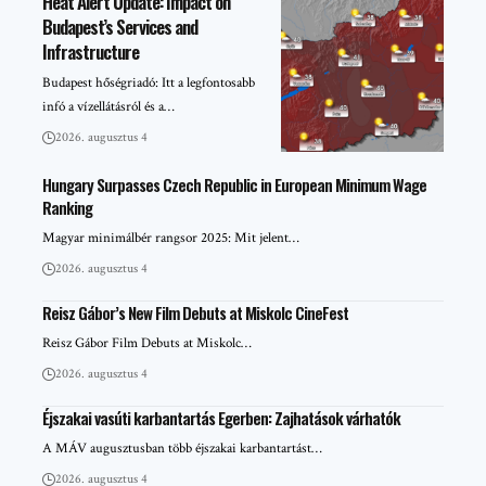
Heat Alert Update: Impact on
Budapest’s Services and
Infrastructure
Budapest hőségriadó: Itt a legfontosabb
infó a vízellátásról és a…
2026. augusztus 4
Hungary Surpasses Czech Republic in European Minimum Wage
Ranking
Magyar minimálbér rangsor 2025: Mit jelent…
2026. augusztus 4
Reisz Gábor’s New Film Debuts at Miskolc CineFest
Reisz Gábor Film Debuts at Miskolc…
2026. augusztus 4
Éjszakai vasúti karbantartás Egerben: Zajhatások várhatók
A MÁV augusztusban több éjszakai karbantartást…
2026. augusztus 4