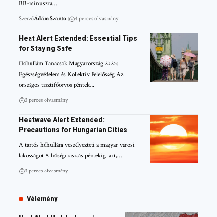
BB-mínuszra…
Szerző
Ádám Szanto
4 perces olvasmány
Heat Alert Extended: Essential Tips
for Staying Safe
Hőhullám Tanácsok Magyarország 2025:
Egészségvédelem és Kollektív Felelősség Az
országos tisztifőorvos péntek…
3 perces olvasmány
Heatwave Alert Extended:
Precautions for Hungarian Cities
A tartós hőhullám veszélyezteti a magyar városi
lakosságot A hőségriasztás péntekig tart,…
3 perces olvasmány
Vélemény