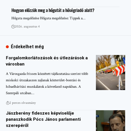
Hogyan előzzük meg a hőgutát a hőségriadó alatt?
Hőguta megelőzése Hőguta megelőzése: Tippek a…
2026. augusztus 4
Érdekelhet még
Forgalomkorlátozások és útlezárások a
városban
A Városgazda frissen közzétett tájékoztatása szerint több
miskolci útszakaszon zajlanak közterület-bontási és
hibaelhárítási munkálatok a következő napokban. A
Szentpáli utcában…
2 perces olvasmány
Jászberény fideszes képviselője
panaszkodik Pócs János parlamenti
szerepéről