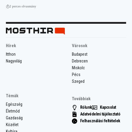
2 perces olvasmány
Hírek
Városok
Itthon
Budapest
Nagyvilág
Debrecen
Miskolc
Pécs
Szeged
Témák
Továbbiak
Egészség
Rólunk
Kapcsolat
Életmód
Adatvédelmi tájékoztató
Gazdaság
Felhasználási feltételek
Közélet
Kultúra