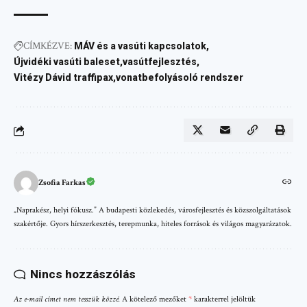
CÍMKÉZVE:
MÁV és a vasúti kapcsolatok
Újvidéki vasúti baleset
vasútfejlesztés
Vitézy Dávid traffipax
vonatbefolyásoló rendszer
Zsofia Farkas
„Naprakész, helyi fókusz.” A budapesti közlekedés, városfejlesztés és közszolgáltatások
szakértője. Gyors hírszerkesztés, terepmunka, hiteles források és világos magyarázatok.
Nincs hozzászólás
Az e-mail címet nem tesszük közzé.
A kötelező mezőket
*
karakterrel jelöltük