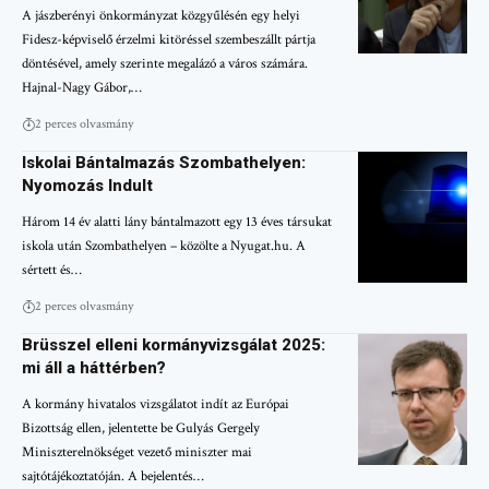
A jászberényi önkormányzat közgyűlésén egy helyi
Fidesz-képviselő érzelmi kitöréssel szembeszállt pártja
döntésével, amely szerinte megalázó a város számára.
Hajnal-Nagy Gábor,…
2 perces olvasmány
Iskolai Bántalmazás Szombathelyen:
Nyomozás Indult
Három 14 év alatti lány bántalmazott egy 13 éves társukat
iskola után Szombathelyen – közölte a Nyugat.hu. A
sértett és…
2 perces olvasmány
Brüsszel elleni kormányvizsgálat 2025:
mi áll a háttérben?
A kormány hivatalos vizsgálatot indít az Európai
Bizottság ellen, jelentette be Gulyás Gergely
Miniszterelnökséget vezető miniszter mai
sajtótájékoztatóján. A bejelentés…