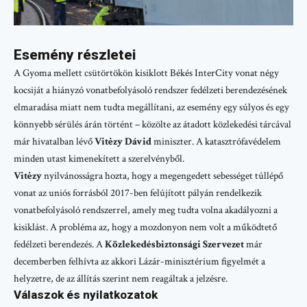
Esemény részletei
A Gyoma mellett csütörtökön kisiklott Békés InterCity vonat négy
kocsiját a hiányzó vonatbefolyásoló rendszer fedélzeti berendezésének
elmaradása miatt nem tudta megállítani, az esemény egy súlyos és egy
könnyebb sérülés árán történt – közölte az átadott közlekedési tárcával
már hivatalban lévő
Vitėzy Dávid
miniszter. A katasztrófavédelem
minden utast kimenekített a szerelvényből.
Vitėzy
nyilvánosságra hozta, hogy a megengedett sebességet túllépő
vonat az uniós forrásból 2017-ben felújított pályán rendelkezik
vonatbefolyásoló rendszerrel, amely meg tudta volna akadályozni a
kisiklást. A probléma az, hogy a mozdonyon nem volt a működtető
fedélzeti berendezés. A
Közlekedésbiztonsági Szervezet
már
decemberben felhívta az akkori Lázár-minisztérium figyelmét a
helyzetre, de az állítás szerint nem reagáltak a jelzésre.
Válaszok és nyilatkozatok