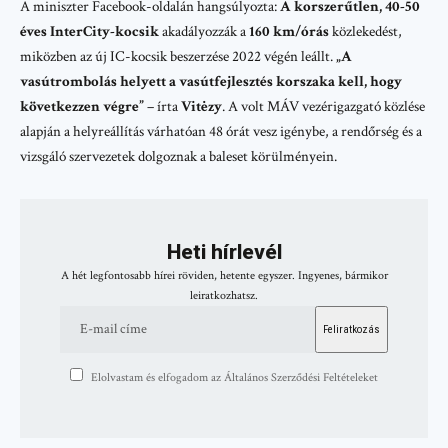
A miniszter Facebook-oldalán hangsúlyozta:
A korszerűtlen, 40-50
éves InterCity-kocsik
akadályozzák a
160 km/órás
közlekedést,
miközben az új IC-kocsik beszerzése 2022 végén leállt.
„A
vasútrombolás helyett a vasútfejlesztés korszaka kell, hogy
következzen végre”
– írta
Vitėzy
. A volt MÁV vezérigazgató közlése
alapján a helyreállítás várhatóan 48 órát vesz igénybe, a rendőrség és a
vizsgáló szervezetek dolgoznak a baleset körülményein.
Heti hírlevél
A hét legfontosabb hírei röviden, hetente egyszer. Ingyenes, bármikor
leiratkozhatsz.
Elolvastam és elfogadom az Általános Szerződési Feltételeket