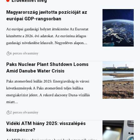
Érdekelhet még
Magyarország javította pozícióját az
európai GDP-rangsorban
Az európai gazdasági helyzet áttekintése Az Eurostat
közzétette a 2026. évi adatokat. Az eurózóna átlagos
gazdasági növekedése lelassult. Negyedéves alapon…
6 perces olvasmány
Paks Nuclear Plant Shutdown Looms
Amid Danube Water Crisis
Paks atomerőmű leállás 2025: Energiaválság és városi
következmények A Paks atomerőmű teljes leállása
energiakrízist jelent. A rekord alacsony Duna-vízállás
miatt…
2 perces olvasmány
Vidéki ATM hiány 2025: visszalépés
készpénzre?