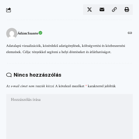
Ádám Szanto
Adatalapú vizualizációk, közérdekű adatigénylések, költségvetési és közbeszerzési
elemzések. Célja: tényekkel segíteni a helyi döntéseket és átláthatóságot.
Nincs hozzászólás
Az e-mail címet nem tesszük közzé.
A kötelező mezőket
*
karakterrel jelöltük