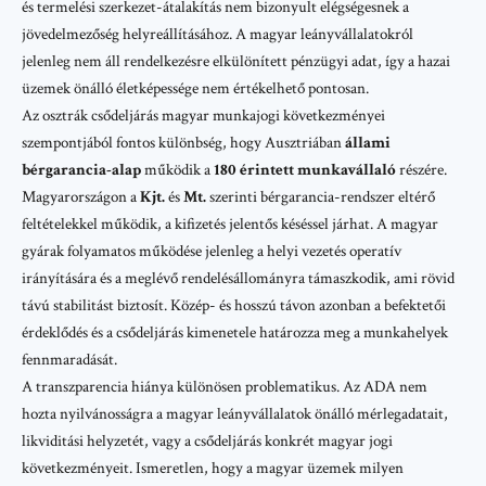
és termelési szerkezet-átalakítás nem bizonyult elégségesnek a
jövedelmezőség helyreállításához. A magyar leányvállalatokról
jelenleg nem áll rendelkezésre elkülönített pénzügyi adat, így a hazai
üzemek önálló életképessége nem értékelhető pontosan.
Az osztrák csődeljárás magyar munkajogi következményei
szempontjából fontos különbség, hogy Ausztriában
állami
bérgarancia-alap
működik a
180 érintett munkavállaló
részére.
Magyarországon a
Kjt.
és
Mt.
szerinti bérgarancia-rendszer eltérő
feltételekkel működik, a kifizetés jelentős késéssel járhat. A magyar
gyárak folyamatos működése jelenleg a helyi vezetés operatív
irányítására és a meglévő rendelésállományra támaszkodik, ami rövid
távú stabilitást biztosít. Közép- és hosszú távon azonban a befektetői
érdeklődés és a csődeljárás kimenetele határozza meg a munkahelyek
fennmaradását.
A transzparencia hiánya különösen problematikus. Az ADA nem
hozta nyilvánosságra a magyar leányvállalatok önálló mérlegadatait,
likviditási helyzetét, vagy a csődeljárás konkrét magyar jogi
következményeit. Ismeretlen, hogy a magyar üzemek milyen