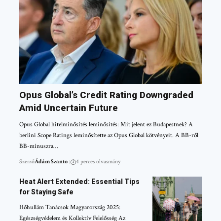
Opus Global’s Credit Rating Downgraded
Amid Uncertain Future
Opus Global hitelminősítés leminősítés: Mit jelent ez Budapestnek? A
berlini Scope Ratings leminősítette az Opus Global kötvényeit. A BB-ről
BB-mínuszra…
Szerző
Ádám Szanto
4 perces olvasmány
Heat Alert Extended: Essential Tips
for Staying Safe
Hőhullám Tanácsok Magyarország 2025:
Egészségvédelem és Kollektív Felelősség Az