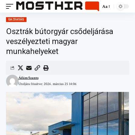
Aa
GAZDASÁG
Osztrák bútorgyár csődeljárása
veszélyezteti magyar
munkahelyeket
Ádám Szanto
Utoljára frissítve: 2026. március 25 14:06