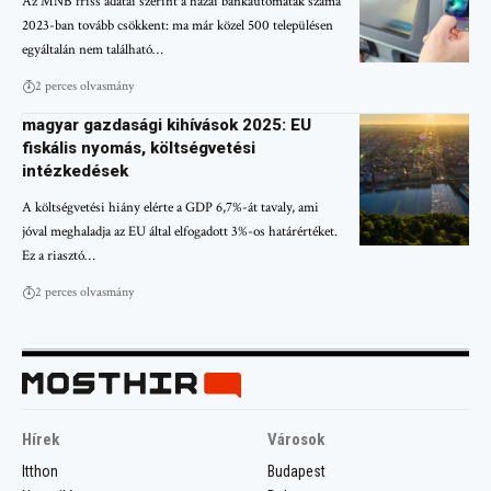
Az MNB friss adatai szerint a hazai bankautomaták száma
2023-ban tovább csökkent: ma már közel 500 településen
egyáltalán nem található…
2 perces olvasmány
magyar gazdasági kihívások 2025: EU
fiskális nyomás, költségvetési
intézkedések
A költségvetési hiány elérte a GDP 6,7%-át tavaly, ami
jóval meghaladja az EU által elfogadott 3%-os határértéket.
Ez a riasztó…
2 perces olvasmány
Hírek
Városok
Itthon
Budapest