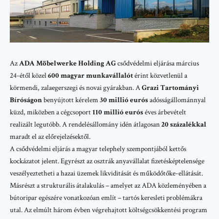
Az
ADA Möbelwerke Holding AG
csődvédelmi eljárása március
24-étől közel
600 magyar munkavállalót
érint közvetlenül a
körmendi, zalaegerszegi és novai gyárakban. A
Grazi Tartományi
Bíróságon
benyújtott kérelem
30 millió eurós
adósságállománnyal
küzd, miközben a cégcsoport
110 millió eurós
éves árbevételt
realizált legutóbb. A rendelésállomány idén átlagosan
20 százalékkal
maradt el az előrejelzésektől.
A csődvédelmi eljárás a magyar telephely szempontjából kettős
kockázatot jelent. Egyrészt az osztrák anyavállalat fizetésképtelensége
veszélyeztetheti a hazai üzemek likviditását és működőtőke-ellátását.
Másrészt a strukturális átalakulás – amelyet az ADA közleményében a
bútoripar egészére vonatkozóan említ – tartós keresleti problémákra
utal. Az elmúlt három évben végrehajtott költségcsökkentési program